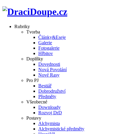
Rubriky
Tvorba
Články&Eseje
Galerie
Fotogalerie
Hřbitov
Doplňky
Dovednosti
Nová Povolání
Nové Rasy
Pro PJ
Bestiář
Dobrodružství
Předměty
Všeobecné
Downloady
Rozvoj DrD
Postavy
Alchymista
Alchymistické předměty