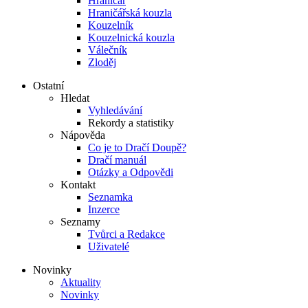
Hraničář
Hraničářská kouzla
Kouzelník
Kouzelnická kouzla
Válečník
Zloděj
Ostatní
Hledat
Vyhledávání
Rekordy a statistiky
Nápověda
Co je to Dračí Doupě?
Dračí manuál
Otázky a Odpovědi
Kontakt
Seznamka
Inzerce
Seznamy
Tvůrci a Redakce
Uživatelé
Novinky
Aktuality
Novinky