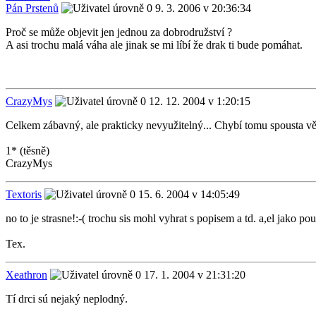
Pán Prstenů
9. 3. 2006 v 20:36:34
Proč se může objevit jen jednou za dobrodružství ?
A asi trochu malá váha ale jinak se mi líbí že drak ti bude pomáhat.
CrazyMys
12. 12. 2004 v 1:20:15
Celkem zábavný, ale prakticky nevyužitelný... Chybí tomu spousta věc
1* (těsně)
CrazyMys
Textoris
15. 6. 2004 v 14:05:49
no to je strasne!:-( trochu sis mohl vyhrat s popisem a td. a,el jako pou
Tex.
Xeathron
17. 1. 2004 v 21:31:20
Tí drci sú nejaký neplodný.