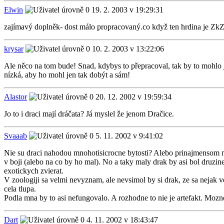
Elwin
19. 2. 2003 v 19:29:31
zajímavý doplněk- dost málo propracovaný.co když ten hrdina je ZkZ n
krysar
10. 2. 2003 v 13:22:06
Ale něco na tom bude! Snad, kdybys to přepracoval, tak by to mohlo jít
nízká, aby ho mohl jen tak dobýt a sám!
Alastor
20. 12. 2002 v 19:59:34
Jo to i draci mají dráčata? Já myslel že jenom Dračice.
Svaaab
5. 11. 2002 v 9:41:02
Nie su draci nahodou mnohotisicrocne bytosti? Alebo prinajmensom m
v boji (alebo na co by ho mal). No a taky maly drak by asi bol druzine
exotickych zvierat.
V zoologiji sa velmi nevyznam, ale nevsimol by si drak, ze sa nejak ve
cela tlupa.
Podla mna by to asi nefungovalo. A rozhodne to nie je artefakt. Mozn
Dart
4. 11. 2002 v 18:43:47