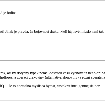
d je hrdina
ů! Jinak je pravda, že bojovnost draku, kteří hájí své hnizdo není tak
rak, asi by dotycny typek nemal dostatok casu vychovat z neho druha
rdlorezi a zberaci drakoviny (alternativa slonoviny) a rozni zberatelia
IQ 1. Je to normalna mysliaca bytost, castokrat inteligentnejsia nez