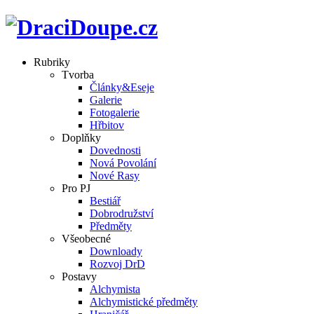
Rubriky
Tvorba
Články&Eseje
Galerie
Fotogalerie
Hřbitov
Doplňky
Dovednosti
Nová Povolání
Nové Rasy
Pro PJ
Bestiář
Dobrodružství
Předměty
Všeobecné
Downloady
Rozvoj DrD
Postavy
Alchymista
Alchymistické předměty