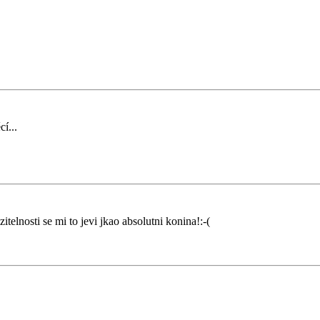
í...
zitelnosti se mi to jevi jkao absolutni konina!:-(