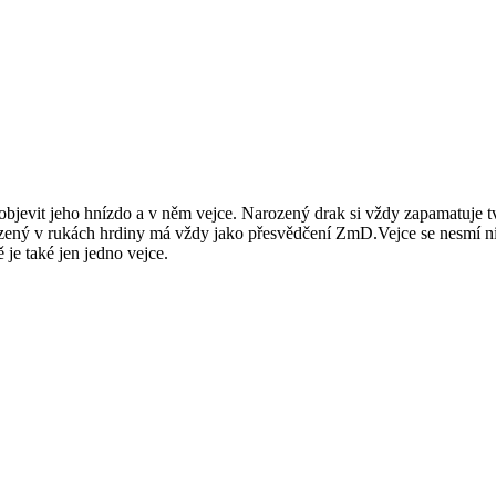
e objevit jeho hnízdo a v něm vejce. Narozený drak si vždy zapamatuje t
zený v rukách hrdiny má vždy jako přesvědčení ZmD.Vejce se nesmí nij
je také jen jedno vejce.