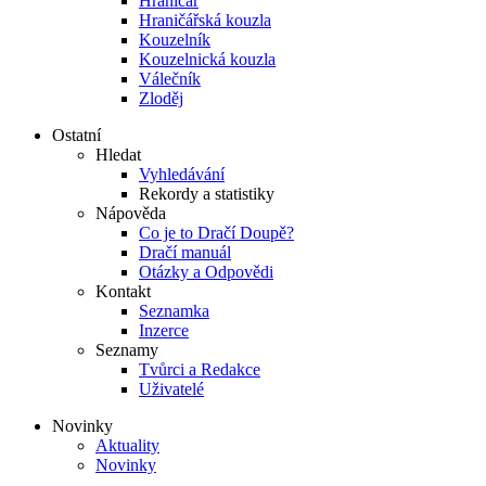
Hraničář
Hraničářská kouzla
Kouzelník
Kouzelnická kouzla
Válečník
Zloděj
Ostatní
Hledat
Vyhledávání
Rekordy a statistiky
Nápověda
Co je to Dračí Doupě?
Dračí manuál
Otázky a Odpovědi
Kontakt
Seznamka
Inzerce
Seznamy
Tvůrci a Redakce
Uživatelé
Novinky
Aktuality
Novinky