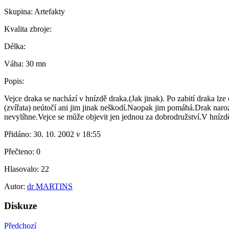
Skupina:
Artefakty
Kvalita zbroje:
Délka:
Váha:
30 mn
Popis:
Vejce draka se nachází v hnízdě draka.(Jak jinak). Po zabití draka lz
(zvířata) neútočí ani jim jinak neškodí.Naopak jim pomáhá.Drak naro
nevylíhne.Vejce se může objevit jen jednou za dobrodružství.V hnízdě 
Přidáno:
30. 10. 2002 v 18:55
Přečteno:
0
Hlasovalo:
22
Autor:
dr MARTINS
Diskuze
Předchozí