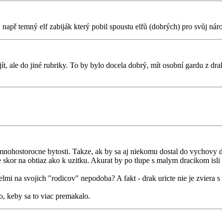
apř temný elf zabiják který pobil spoustu elfů (dobrých) pro svůj náro
, ale do jiné rubriky. To by bylo docela dobrý, mít osobní gardu z drak
nohostorocne bytosti. Takze, ak by sa aj niekomu dostal do vychovy d
 skor na obtiaz ako k uzitku. Akurat by po tlupe s malym dracikom isli h
lmi na svojich "rodicov" nepodoba? A fakt - drak uricte nie je zviera s 
o, keby sa to viac premakalo.