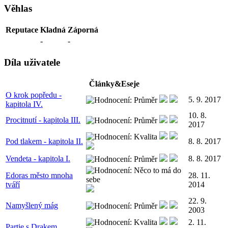
Věhlas
Reputace
Kladná
Záporná
-
-
Díla uživatele
Články&Eseje
O krok popředu -
5. 9. 2017
kapitola IV.
10. 8.
Procitnutí - kapitola III.
2017
Pod tlakem - kapitola II.
8. 8. 2017
Vendeta - kapitola I.
8. 8. 2017
Edoras město mnoha
28. 11.
tváří
2014
22. 9.
Namyšlený mág
2003
2. 11.
Partie s Drakem