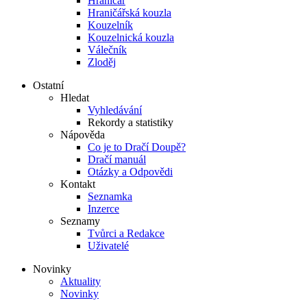
Hraničář
Hraničářská kouzla
Kouzelník
Kouzelnická kouzla
Válečník
Zloděj
Ostatní
Hledat
Vyhledávání
Rekordy a statistiky
Nápověda
Co je to Dračí Doupě?
Dračí manuál
Otázky a Odpovědi
Kontakt
Seznamka
Inzerce
Seznamy
Tvůrci a Redakce
Uživatelé
Novinky
Aktuality
Novinky