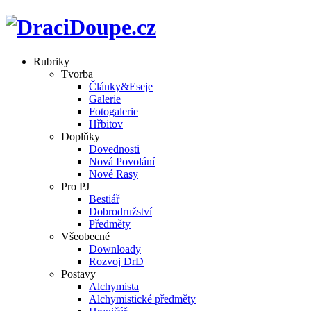
Rubriky
Tvorba
Články&Eseje
Galerie
Fotogalerie
Hřbitov
Doplňky
Dovednosti
Nová Povolání
Nové Rasy
Pro PJ
Bestiář
Dobrodružství
Předměty
Všeobecné
Downloady
Rozvoj DrD
Postavy
Alchymista
Alchymistické předměty