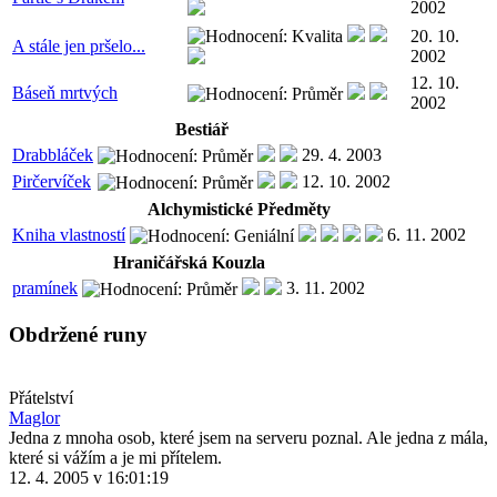
2002
20. 10.
A stále jen pršelo...
2002
12. 10.
Báseň mrtvých
2002
Bestiář
Drabbláček
29. 4. 2003
Pirčervíček
12. 10. 2002
Alchymistické Předměty
Kniha vlastností
6. 11. 2002
Hraničářská Kouzla
pramínek
3. 11. 2002
Obdržené runy
Přátelství
Maglor
Jedna z mnoha osob, které jsem na serveru poznal. Ale jedna z mála,
které si vážím a je mi přítelem.
12. 4. 2005 v 16:01:19