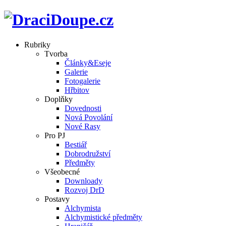
Rubriky
Tvorba
Články&Eseje
Galerie
Fotogalerie
Hřbitov
Doplňky
Dovednosti
Nová Povolání
Nové Rasy
Pro PJ
Bestiář
Dobrodružství
Předměty
Všeobecné
Downloady
Rozvoj DrD
Postavy
Alchymista
Alchymistické předměty