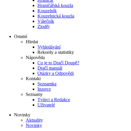
Hraničář
Hraničářská kouzla
Kouzelník
Kouzelnická kouzla
Válečník
Zloděj
Ostatní
Hledat
Vyhledávání
Rekordy a statistiky
Nápověda
Co je to Dračí Doupě?
Dračí manuál
Otázky a Odpovědi
Kontakt
Seznamka
Inzerce
Seznamy
Tvůrci a Redakce
Uživatelé
Novinky
Aktuality
Novinky