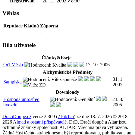
Registrován
20. 11. 2002 v 8:30
Věhlas
Reputace
Kladná
Záporná
-
-
Díla uživatele
Články&Eseje
Oči Města
17. 10. 2006
Alchymistické Předměty
31. 1.
Sampiska
2005
Downloady
Hospoda uprostřed
23. 3.
hvozdu
2005
DraciDoupe.cz
verze 2.369 (
216b1ca
) ze dne 18. 7. 2026 © 2018–
2026
Almad
a ostatní přispěvatelé
. DrD, Dračí doupě a Altar jsou
ochranné známky společnosti ALTAR. Všechna práva vyhrazena.
Žádná část těchto stránek nesmí být reprodukována, publikována ani