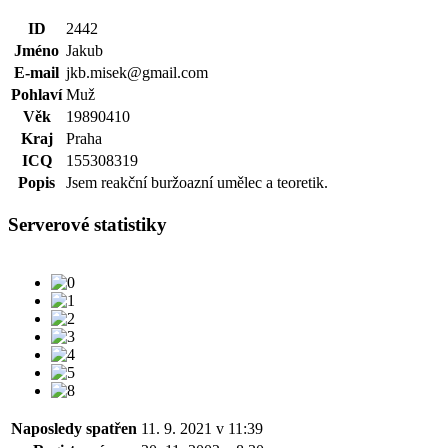
ID
2442
Jméno
Jakub
E-mail
jkb.misek@gmail.com
Pohlaví
Muž
Věk
19890410
Kraj
Praha
ICQ
155308319
Popis
Jsem reakční buržoazní umělec a teoretik.
Serverové statistiky
Naposledy spatřen
11. 9. 2021 v 11:39