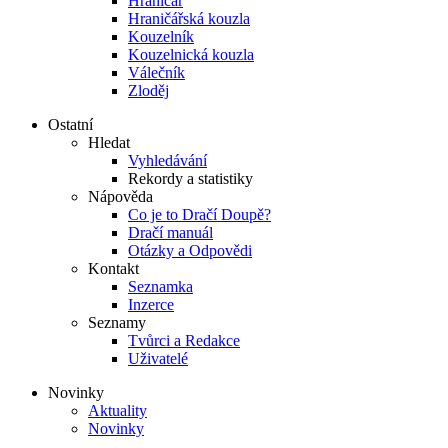
Hraničář
Hraničářská kouzla
Kouzelník
Kouzelnická kouzla
Válečník
Zloděj
Ostatní
Hledat
Vyhledávání
Rekordy a statistiky
Nápověda
Co je to Dračí Doupě?
Dračí manuál
Otázky a Odpovědi
Kontakt
Seznamka
Inzerce
Seznamy
Tvůrci a Redakce
Uživatelé
Novinky
Aktuality
Novinky