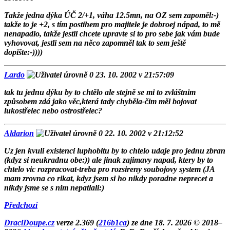
Takže jedna dýka ÚČ 2/+1, váha 12.5mn, na OZ sem zapoměl:-)
takže to je +2, s tím postihem pro majitele je dobroej nápad, to mě
nenapadlo, takže jestli chcete upravte si to pro sebe jak vám bude
vyhovovat, jestli sem na něco zapomněl tak to sem ještě
dopište:-))))
Lardo
23. 10. 2002 v 21:57:09
tak tu jednu dýku by to chtělo ale stejně se mi to zvláštnim
způsobem zdá jako věc,která tady chyběla-čim měl bojovat
lukostřelec nebo ostrostřelec?
Aldarion
22. 10. 2002 v 21:12:52
Uz jen kvuli existenci luphobitu by to chtelo udaje pro jednu zbran
(kdyz si neukradnu obe:)) ale jinak zajimavy napad, ktery by to
chtelo vic rozpracovat-treba pro rozsireny soubojovy system (JA
mam zrovna co rikat, kdyz jsem si ho nikdy poradne neprecet a
nikdy jsme se s nim nepatlali:)
Předchozí
DraciDoupe.cz
verze 2.369 (
216b1ca
) ze dne 18. 7. 2026 © 2018–