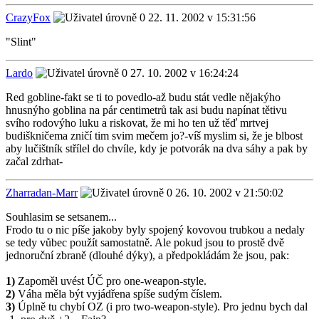
CrazyFox
22. 11. 2002 v 15:31:56
"Slint"
Lardo
27. 10. 2002 v 16:24:24
Red gobline-fakt se ti to povedlo-až budu stát vedle nějakýho
hnusnýho goblina na pár centimetrů tak asi budu napínat tětivu
svího rodovýho luku a riskovat, že mi ho ten už těď mrtvej
budiškničema zničí tim svim mečem jo?-víš myslim si, že je blbost
aby lučištník střílel do chvíle, kdy je potvorák na dva sáhy a pak by
začal zdrhat-
Zharradan-Marr
26. 10. 2002 v 21:50:02
Souhlasim se setsanem...
Frodo tu o nic píše jakoby byly spojený kovovou trubkou a nedaly
se tedy vůbec použít samostatně. Ale pokud jsou to prostě dvě
jednoruční zbraně (dlouhé dýky), a předpokládám že jsou, pak:
1)
Zapoměl uvést ÚČ pro one-weapon-style.
2)
Váha měla být vyjádřena spíše sudým číslem.
3)
Úplně tu chybí OZ (i pro two-weapon-style). Pro jednu bych dal