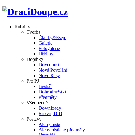
Rubriky
Tvorba
Články&Eseje
Galerie
Fotogalerie
Hřbitov
Doplňky
Dovednosti
Nová Povolání
Nové Rasy
Pro PJ
Bestiář
Dobrodružství
Předměty
Všeobecné
Downloady
Rozvoj DrD
Postavy
Alchymista
Alchymistické předměty