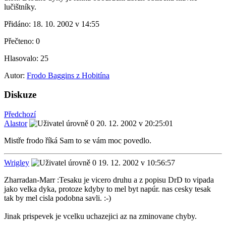
lučištníky.
Přidáno:
18. 10. 2002 v 14:55
Přečteno:
0
Hlasovalo:
25
Autor:
Frodo Baggins z Hobitína
Diskuze
Předchozí
Alastor
20. 12. 2002 v 20:25:01
Mistře frodo říká Sam to se vám moc povedlo.
Wrigley
19. 12. 2002 v 10:56:57
Zharradan-Marr :Tesaku je vicero druhu a z popisu DrD to vipada
jako velka dyka, protoze kdyby to mel byt napúr. nas cesky tesak
tak by mel cisla podobna savli. :-)
Jinak prispevek je vcelku uchazejici az na zminovane chyby.