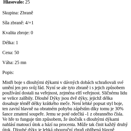
Hlasovalo:
25
Skupina:
Zbraně
Síla zbraně:
4/+1
Kvalita zbroje:
0
Délka:
1
Cena:
50
Váha:
25 mn
Popis:
Mistři boje s dlouhými dýkami v dávných dobách schraňovali své
umění jen pro svůj řád. Nyní se ale tyto zbraně i s jejich způsobem
používání dostali na veřejnost, zejména elfí veřejnost. Sličnému lidu
se velice zalíbily. Dlouhé Dýky jsou dvě dýky, jejichž délka
dosahuje téměř délky krátkého meče. Není lehké popsat styl boje,
ten zavisí hlavně na obratném pohybu zápěstím díky tomu je 30%
šance zmatení soupeře. Jemu se poté odečítá -1 z obranného čísla.
Ve hře to funguje tím způsobem, že útočník s dlouhými dýkami
nahlásí matoucí útok a hází na procenta. Může tak činit každý druhý
útok. Dlouhé dýky je lehká obouruční zbraň oblíbená hlavně