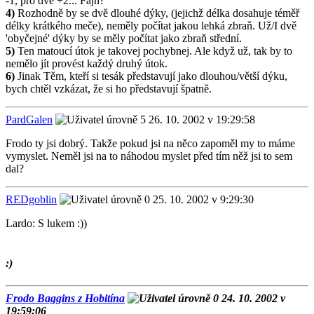
-1, pro dvě +2... Fajn?
4)
Rozhodně by se dvě dlouhé dýky, (jejichž délka dosahuje téměř
délky krátkého meče), neměly počítat jakou lehká zbraň. Už/I dvě
'obyčejné' dýky by se měly počítat jako zbraň střední.
5)
Ten matoucí útok je takovej pochybnej. Ale když už, tak by to
nemělo jít provést každý druhý útok.
6)
Jinak Těm, kteří si tesák představují jako dlouhou/větší dýku,
bych chtěl vzkázat, že si ho představují špatně.
PardGalen
26. 10. 2002 v 19:29:58
Frodo ty jsi dobrý. Takže pokud jsi na něco zapoměl my to máme
vymyslet. Neměl jsi na to náhodou myslet před tím něž jsi to sem
dal?
REDgoblin
25. 10. 2002 v 9:29:30
Lardo: S lukem :))
:)
Frodo Baggins z Hobitína
24. 10. 2002 v
19:59:06