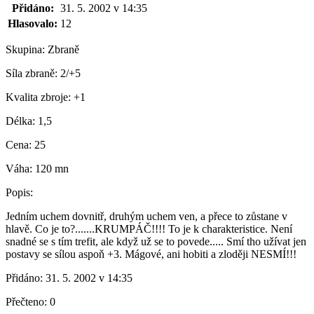
Přidáno:
31. 5. 2002 v 14:35
Hlasovalo:
12
Skupina:
Zbraně
Síla zbraně:
2/+5
Kvalita zbroje:
+1
Délka:
1,5
Cena:
25
Váha:
120 mn
Popis:
Jedním uchem dovnitř, druhým uchem ven, a přece to zůstane v
hlavě. Co je to?.......KRUMPÁČ!!!! To je k charakteristice. Není
snadné se s tím trefit, ale když už se to povede..... Smí tho užívat jen
postavy se sílou aspoň +3. Mágové, ani hobiti a zloději NESMÍ!!!
Přidáno:
31. 5. 2002 v 14:35
Přečteno:
0