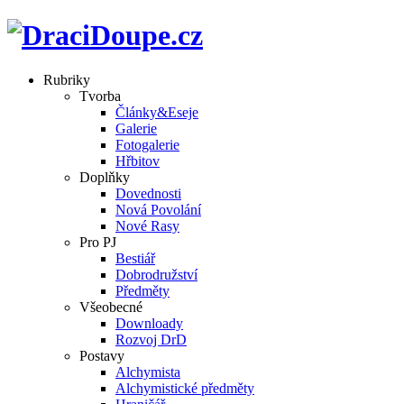
Rubriky
Tvorba
Články&Eseje
Galerie
Fotogalerie
Hřbitov
Doplňky
Dovednosti
Nová Povolání
Nové Rasy
Pro PJ
Bestiář
Dobrodružství
Předměty
Všeobecné
Downloady
Rozvoj DrD
Postavy
Alchymista
Alchymistické předměty