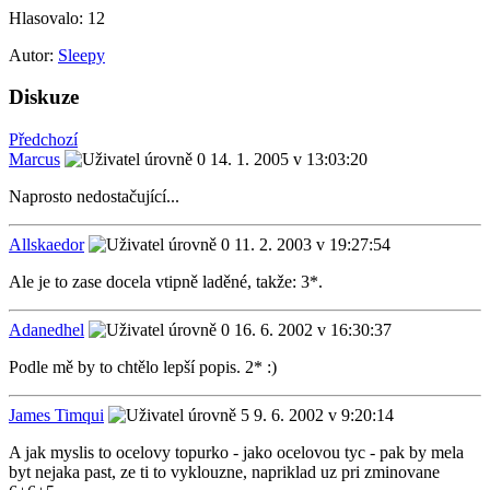
Hlasovalo:
12
Autor:
Sleepy
Diskuze
Předchozí
Marcus
14. 1. 2005 v 13:03:20
Naprosto nedostačující...
Allskaedor
11. 2. 2003 v 19:27:54
Ale je to zase docela vtipně laděné, takže: 3*.
Adanedhel
16. 6. 2002 v 16:30:37
Podle mě by to chtělo lepší popis. 2* :)
James Timqui
9. 6. 2002 v 9:20:14
A jak myslis to ocelovy topurko - jako ocelovou tyc - pak by mela
byt nejaka past, ze ti to vyklouzne, napriklad uz pri zminovane