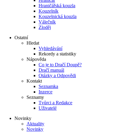
Hraničář
Hraničářská kouzla
Kouzelník
Kouzelnická kouzla
Válečník
Zloděj
Ostatní
Hledat
Vyhledávání
Rekordy a statistiky
Nápověda
Co je to Dračí Doupě?
Dračí manuál
Otázky a Odpovědi
Kontakt
Seznamka
Inzerce
Seznamy
Tvůrci a Redakce
Uživatelé
Novinky
Aktuality
Novinky