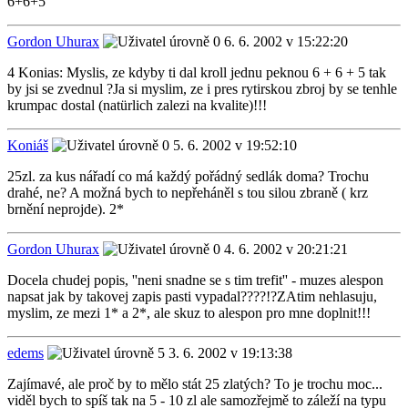
6+6+5
Gordon Uhurax
6. 6. 2002 v 15:22:20
4 Konias: Myslis, ze kdyby ti dal kroll jednu peknou 6 + 6 + 5 tak
by jsi se zvednul ?Ja si myslim, ze i pres rytirskou zbroj by se tenhle
krumpac dostal (natürlich zalezi na kvalite)!!!
Koniáš
5. 6. 2002 v 19:52:10
25zl. za kus nářadí co má každý pořádný sedlák doma? Trochu
drahé, ne? A možná bych to nepřeháněl s tou silou zbraně ( krz
brnění neprojde). 2*
Gordon Uhurax
4. 6. 2002 v 20:21:21
Docela chudej popis, ''neni snadne se s tim trefit'' - muzes alespon
napsat jak by takovej zapis pasti vypadal????!?ZAtim nehlasuju,
myslim, ze mezi 1* a 2*, ale skuz to alespon pro mne doplnit!!!
edems
3. 6. 2002 v 19:13:38
Zajímavé, ale proč by to mělo stát 25 zlatých? To je trochu moc...
viděl bych to spíš tak na 5 - 10 zl ale samozřejmě to záleží na typu