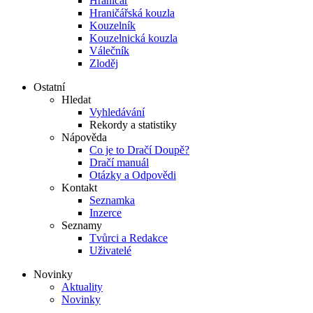
Hraničář
Hraničářská kouzla
Kouzelník
Kouzelnická kouzla
Válečník
Zloděj
Ostatní
Hledat
Vyhledávání
Rekordy a statistiky
Nápověda
Co je to Dračí Doupě?
Dračí manuál
Otázky a Odpovědi
Kontakt
Seznamka
Inzerce
Seznamy
Tvůrci a Redakce
Uživatelé
Novinky
Aktuality
Novinky