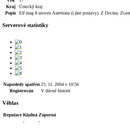
Věk
17
Kraj
Ústecký kraj
Popis
Elf mag 8 uroven Asterionu (i jine postavy). Z Decina. Zcasti 
Serverové statistiky
Naposledy spatřen
25. 11. 2004 v 10:56
Registrován
V dávné historii
Věhlas
Reputace
Kladná
Záporná
-
-