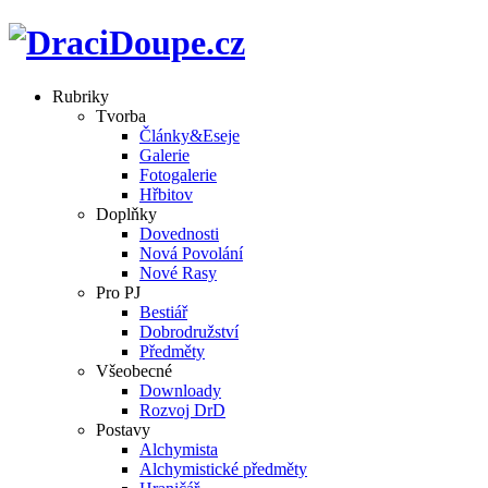
Rubriky
Tvorba
Články&Eseje
Galerie
Fotogalerie
Hřbitov
Doplňky
Dovednosti
Nová Povolání
Nové Rasy
Pro PJ
Bestiář
Dobrodružství
Předměty
Všeobecné
Downloady
Rozvoj DrD
Postavy
Alchymista
Alchymistické předměty