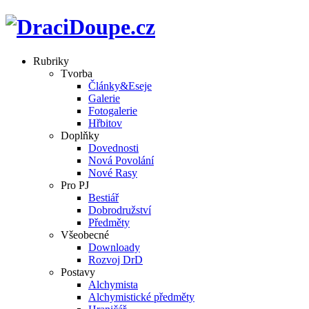
Rubriky
Tvorba
Články&Eseje
Galerie
Fotogalerie
Hřbitov
Doplňky
Dovednosti
Nová Povolání
Nové Rasy
Pro PJ
Bestiář
Dobrodružství
Předměty
Všeobecné
Downloady
Rozvoj DrD
Postavy
Alchymista
Alchymistické předměty