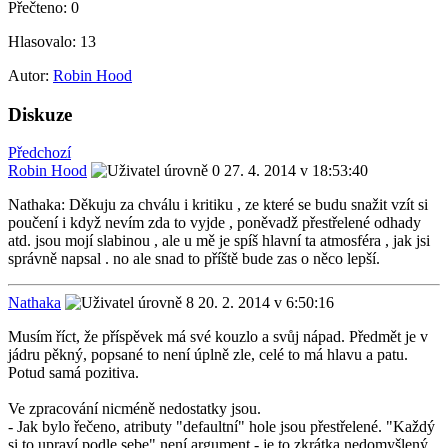
Přečteno:
0
Hlasovalo:
13
Autor:
Robin Hood
Diskuze
Předchozí
Robin Hood
27. 4. 2014 v 18:53:40
Nathaka: Děkuju za chválu i kritiku , ze které se budu snažit vzít si
poučení i když nevím zda to vyjde , poněvadž přestřelené odhady
atd. jsou mojí slabinou , ale u mě je spíš hlavní ta atmosféra , jak jsi
správně napsal . no ale snad to příště bude zas o něco lepší.
Nathaka
20. 2. 2014 v 6:50:16
Musím říct, že příspěvek má své kouzlo a svůj nápad. Předmět je v
jádru pěkný, popsané to není úplně zle, celé to má hlavu a patu.
Potud samá pozitiva.
Ve zpracování nicméně nedostatky jsou.
- Jak bylo řečeno, atributy "defaultní" hole jsou přestřelené. "Každý
si to upraví podle sebe" není argument - je to zkrátka nedomyšlený