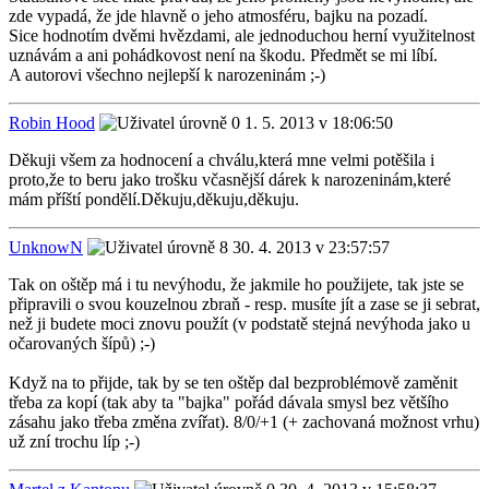
zde vypadá, že jde hlavně o jeho atmosféru, bajku na pozadí.
Sice hodnotím dvěmi hvězdami, ale jednoduchou herní využitelnost
uznávám a ani pohádkovost není na škodu. Předmět se mi líbí.
A autorovi všechno nejlepší k narozeninám ;-)
Robin Hood
1. 5. 2013 v 18:06:50
Děkuji všem za hodnocení a chválu,která mne velmi potěšila i
proto,že to beru jako trošku včasnější dárek k narozeninám,které
mám příští pondělí.Děkuju,děkuju,děkuju.
UnknowN
30. 4. 2013 v 23:57:57
Tak on oštěp má i tu nevýhodu, že jakmile ho použijete, tak jste se
připravili o svou kouzelnou zbraň - resp. musíte jít a zase se ji sebrat,
než ji budete moci znovu použít (v podstatě stejná nevýhoda jako u
očarovaných šípů) ;-)
Když na to přijde, tak by se ten oštěp dal bezproblémově zaměnit
třeba za kopí (tak aby ta "bajka" pořád dávala smysl bez většího
zásahu jako třeba změna zvířat). 8/0/+1 (+ zachovaná možnost vrhu)
už zní trochu líp ;-)