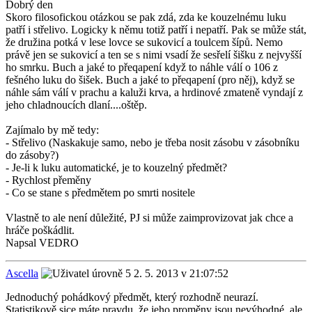
Dobrý den
Skoro filosofickou otázkou se pak zdá, zda ke kouzelnému luku
patří i střelivo. Logicky k němu totiž patří i nepatří. Pak se může stát,
že družina potká v lese lovce se sukovicí a toulcem šípů. Nemo
právě jen se sukovicí a ten se s nimi vsadí že sesřelí šišku z nejvyšší
ho smrku. Buch a jaké to přeqapení když to náhle válí o 106 z
fešného luku do šišek. Buch a jaké to přeqapení (pro něj), když se
náhle sám válí v prachu a kaluži krva, a hrdinové zmateně vyndají z
jeho chladnoucích dlaní....oštěp.
Zajímalo by mě tedy:
- Střelivo (Naskakuje samo, nebo je třeba nosit zásobu v zásobníku
do zásoby?)
- Je-li k luku automatické, je to kouzelný předmět?
- Rychlost přeměny
- Co se stane s předmětem po smrti nositele
Vlastně to ale není důležité, PJ si může zaimprovizovat jak chce a
hráče poškádlit.
Napsal VEDRO
Ascella
2. 5. 2013 v 21:07:52
Jednoduchý pohádkový předmět, který rozhodně neurazí.
Statistikově sice máte pravdu, že jeho proměny jsou nevýhodné, ale