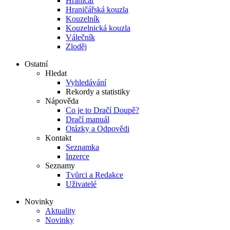
Hraničář
Hraničářská kouzla
Kouzelník
Kouzelnická kouzla
Válečník
Zloděj
Ostatní
Hledat
Vyhledávání
Rekordy a statistiky
Nápověda
Co je to Dračí Doupě?
Dračí manuál
Otázky a Odpovědi
Kontakt
Seznamka
Inzerce
Seznamy
Tvůrci a Redakce
Uživatelé
Novinky
Aktuality
Novinky