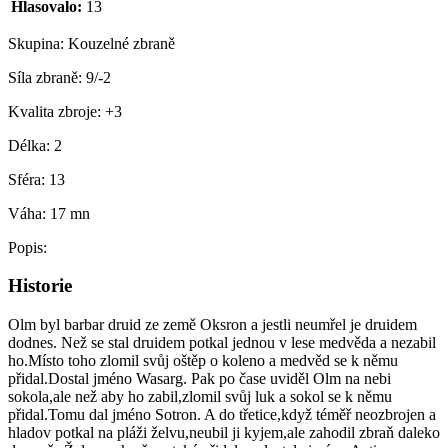
Hlasovalo:
13
Skupina:
Kouzelné zbraně
Síla zbraně:
9/-2
Kvalita zbroje:
+3
Délka:
2
Sféra:
13
Váha:
17 mn
Popis:
Historie
Olm byl barbar druid ze země Oksron a jestli neumřel je druidem
dodnes. Než se stal druidem potkal jednou v lese medvěda a nezabil
ho.Místo toho zlomil svůj oštěp o koleno a medvěd se k němu
přidal.Dostal jméno Wasarg. Pak po čase uviděl Olm na nebi
sokola,ale než aby ho zabil,zlomil svůj luk a sokol se k němu
přidal.Tomu dal jméno Sotron. A do třetice,když téměř neozbrojen a
hladov potkal na pláži želvu,neubil ji kyjem,ale zahodil zbraň daleko