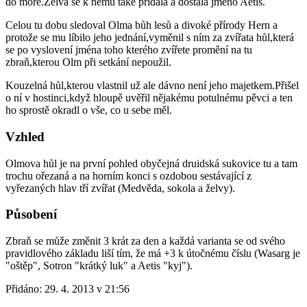
do moře.Želva se k němu také přidala a dostala jméno Aetis.
Celou tu dobu sledoval Olma bůh lesů a divoké přírody Hern a
protože se mu líbilo jeho jednání,vyměnil s ním za zvířata hůl,která
se po vyslovení jména toho kterého zvířete promění na tu
zbraň,kterou Olm při setkání nepoužil.
Kouzelná hůl,kterou vlastnil už ale dávno není jeho majetkem.Přišel
o ní v hostinci,když hloupě uvěřil nějakému potulnému pěvci a ten
ho sprostě okradl o vše, co u sebe měl.
Vzhled
Olmova hůl je na první pohled obyčejná druidská sukovice tu a tam
trochu ořezaná a na horním konci s ozdobou sestávající z
vyřezaných hlav tří zvířat (Medvěda, sokola a želvy).
Působení
Zbraň se může změnit 3 krát za den a každá varianta se od svého
pravidlového základu liší tím, že má +3 k útočnému číslu (Wasarg je
"oštěp", Sotron "krátký luk" a Aetis "kyj").
Přidáno:
29. 4. 2013 v 21:56