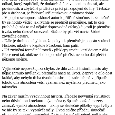
odhad, který zapříčinil, že dodatečná úprava není možností, ale
povinností, a zbytečně přidělává práci při zapojení do hry. Třebaže
jde o drobnost, je žádoucí udělat takovou drobnost dobře.
- V popisu schopností sklouzl autor k přílišné stručnosti - skutečně
by se hodilo vědět, jak rychle se předmět přeměňuje, jak to celé
probíhá (a zda to má nějaké doprovodné efekty) či jestli je přeměna
trvalá, nebo časově omezená. Stačilo by pár vět navíc, žádné
zbytečné detaily.
- Dále je drobnou chybkou, že pokyn k přeměně je popsán v rámci
Historie, nikoliv v kapitole Působení, kam patří.
- Už zmíněná formální úroveň - překlepy trochu kazí dojem z díla.
Přece není tak obtížné si dílo po sobě přečíst, nebo ho dát přečíst
někomu jinému.
Výjimečně nepovažuji za chybu, že dílo začíná historií, místo aby
nějak shrnulo myšlenku předmětu hned na úvod. Zaprvé je dílo dost
krátké, aby nebylo třeba úvodního shrnutí, zadruhé má v případě
tohoto díla atmosféra větší význam než myšlenka předmětu jako
takového.
Na závěr musím vyzdvihnout historii. Třebaže nevyniká stylistikou
nebo důslednou korekturou (zejména ty špatně použité mezery
zamrzí), vyniká atmosférou - takhle se skutečně příběhy vyprávěly a
ve hře by se tak i vyprávět měly. Úvod celého příběhu skutečně
připomíná dobová vyprávění. Za to má u mě příspěvek velké plus.