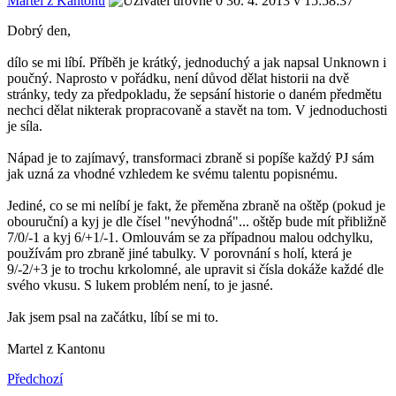
Martel z Kantonu
30. 4. 2013 v 15:58:37
Dobrý den,
dílo se mi líbí. Příběh je krátký, jednoduchý a jak napsal Unknown i
poučný. Naprosto v pořádku, není důvod dělat historii na dvě
stránky, tedy za předpokladu, že sepsání historie o daném předmětu
nechci dělat nikterak propracovaně a stavět na tom. V jednoduchosti
je síla.
Nápad je to zajímavý, transformaci zbraně si popíše každý PJ sám
jak uzná za vhodné vzhledem ke svému talentu popisnému.
Jediné, co se mi nelíbí je fakt, že přeměna zbraně na oštěp (pokud je
obouruční) a kyj je dle čísel "nevýhodná"... oštěp bude mít přibližně
7/0/-1 a kyj 6/+1/-1. Omlouvám se za případnou malou odchylku,
používám pro zbraně jiné tabulky. V porovnání s holí, která je
9/-2/+3 je to trochu krkolomné, ale upravit si čísla dokáže každé dle
svého vkusu. S lukem problém není, to je jasné.
Jak jsem psal na začátku, líbí se mi to.
Martel z Kantonu
Předchozí