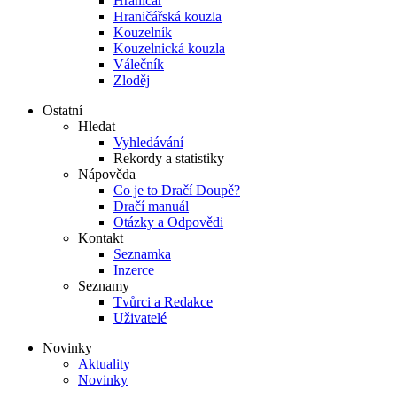
Hraničář
Hraničářská kouzla
Kouzelník
Kouzelnická kouzla
Válečník
Zloděj
Ostatní
Hledat
Vyhledávání
Rekordy a statistiky
Nápověda
Co je to Dračí Doupě?
Dračí manuál
Otázky a Odpovědi
Kontakt
Seznamka
Inzerce
Seznamy
Tvůrci a Redakce
Uživatelé
Novinky
Aktuality
Novinky