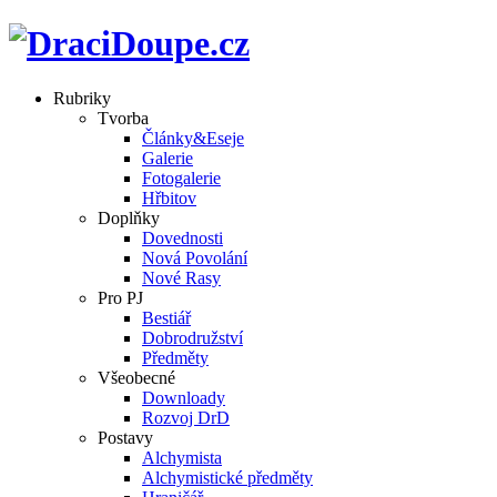
Rubriky
Tvorba
Články&Eseje
Galerie
Fotogalerie
Hřbitov
Doplňky
Dovednosti
Nová Povolání
Nové Rasy
Pro PJ
Bestiář
Dobrodružství
Předměty
Všeobecné
Downloady
Rozvoj DrD
Postavy
Alchymista
Alchymistické předměty