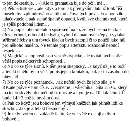
to jen dokresluje…:-) Ale ta gramatika bije do očí i mě…
3) Pěkná historie…ale když o tom tak přemýšlím, tak už tolik říší
muselo být zplundrováno a tolik utlačovaných povstalo a porazilo
utlačovatele a pak stejně špatně dopadli, kvůli své chamtivosti, která
je spíše podobná lidem…
4) No popis toho artefaktu spíše sedí na to, že bych se na ten kus
dřeva vrhnul, odmotal hedvábí, vybral diamantové střepy a vytahal
stříbrné hřeby a tím tbytek klacku bych zatopil či to použil jako hůl
pro někoho malého. Ne tenhle popis artefaktu rozhodně nebudí
respekt…
5) Magické schopnosti jsou vesměs typické, ale uvítal bych spíše
větší popis některých schopností…
6) No co se týče Bohů, k těm jsem skeptický…a když už je to boží
artefakt chtělo by to větší popis jejich kontaktu, pak jestli zasahují do
bitev atd….
7) No co se týče poznámek…tak neřekl bych že jeho síla je v
RP..ale právě v tom čísle…vezmeme-li válečníka - Síla 21/+5, který
má tento skvělý předmět od 6. úrovně a nyní je na 10. tak jeho ÚČ
bude 14/+3 což je myslím dost…
8) Pak co když jsou bohové jen výmysl kněžích jak přimět lidi ke
strachu…tak je artefakt bezmocný…
9) Je tedy tvořen na základě faktu, že ve světě existují aktivní
bohové…