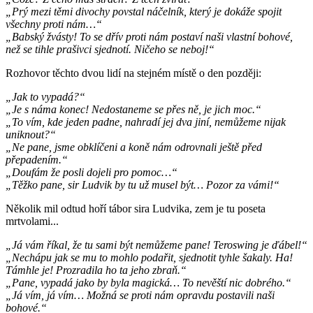
„Prý mezi těmi divochy povstal náčelník, který je dokáže spojit
všechny proti nám…“
„Babský žvásty! To se dřív proti nám postaví naši vlastní bohové,
než se tihle prašivci sjednotí. Ničeho se neboj!“
Rozhovor těchto dvou lidí na stejném místě o den později:
„Jak to vypadá?“
„Je s náma konec! Nedostaneme se přes ně, je jich moc.“
„To vím, kde jeden padne, nahradí jej dva jiní, nemůžeme nijak
uniknout?“
„Ne pane, jsme obklíčeni a koně nám odrovnali ještě před
přepadením.“
„Doufám že posli dojeli pro pomoc…“
„Těžko pane, sir Ludvik by tu už musel být… Pozor za vámi!“
Několik mil odtud hoří tábor sira Ludvika, zem je tu poseta
mrtvolami...
„Já vám říkal, že tu sami být nemůžeme pane! Teroswing je ďábel!“
„Nechápu jak se mu to mohlo podařit, sjednotit tyhle šakaly. Ha!
Támhle je! Prozradila ho ta jeho zbraň.“
„Pane, vypadá jako by byla magická… To nevěští nic dobrého.“
„Já vím, já vím… Možná se proti nám opravdu postavili naši
bohové.“