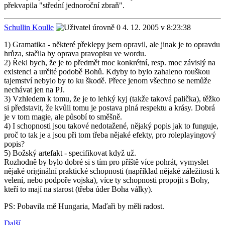
překvapila "střední jednoroční zbraň".
Schullin Koulle
4. 12. 2005 v 8:23:38
1) Gramatika - některé překlepy jsem opravil, ale jinak je to opravdu
hrůza, stačila by oprava pravopisu ve wordu.
2) Řekl bych, že je to předmět moc konkrétní, resp. moc závislý na
existenci a určité podobě Bohů. Kdyby to bylo zahaleno rouškou
tajemství nebylo by to ku škodě. Přece jenom všechno se nemůže
nechávat jen na PJ.
3) Vzhledem k tomu, že je to lehký kyj (takže taková palička), těžko
si představit, že kvůli tomu je postava plná respektu a krásy. Dobrá
je v tom magie, ale působí to směšně.
4) I schopnosti jsou takové nedotažené, nějaký popis jak to funguje,
proč to tak je a jsou při tom třeba nějaké efekty, pro roleplayingový
popis?
5) Božský artefakt - specifikovat když už.
Rozhodně by bylo dobré si s tím pro příště více pohrát, vymyslet
nějaké originální praktické schopnosti (například nějaké záležitosti k
velení, nebo podpoře vojska), více ty schopnosti propojit s Bohy,
kteří to mají na starost (třeba úder Boha války).
PS: Pobavila mě Hungaria, Maďaři by měli radost.
Další