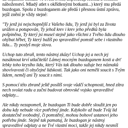
náboženství. Mladý atlet s okřídlenými botkami...) který mu předá
buzdogan. Spolu z buzdoganem ale předá i přesnou ústní zprávu,
jejíž znění je vždy stejné:
"Ty jenž jsi nejschopnější z Vašeho lidu, Ty jenž jsi byl za života
urážen a potupován, Ty jehož krev i krev jeho předků byla
pošpiněna, Ty který jsi musel stejně jako všichni z Tvého lidu dlouho
ohýbat hřbet, Ty který bažíš po spravedlivé pomstě sebe i vlastního
lidu... Ty poslyš moje slova.
Uchop tuto zbraň, tento nástroj zkázy! Uchop jej a nech jej
nasáknout krví utlačitelů! Lámej mocným buzdoganem kosti a drť
lebky toho krysího lidu, který Vás tak dlouho sužuje bez náznaků
shovívavosti či obyčejné lidskosti. Tak jako oni neměli soucit s Tvým
lidem, neměj ani Ty soucit s nimi.
S pomocí této zbraně ještě posílíš svoje vůdčí schopnosti, hned zítra
nech svolat radu a začni budovat obrovské vojsko spravedlivé
odplaty...
Ale nikdy nezapomeň, že buzdogan Ti bude dobře sloužit jen po
dobu kdy nebude více potřebný jinde. Kdykoliv až bude Tvůj lid
dostatečně svobodný, či pomstěný, mohou bohové ustanovi jeho
potřebu jinde. Stejně tak pamatuj, že buzdogan je nástroj
spravedlivé odplaty a ne Tvé vlastní moci, takže jej nikdy nesmíš