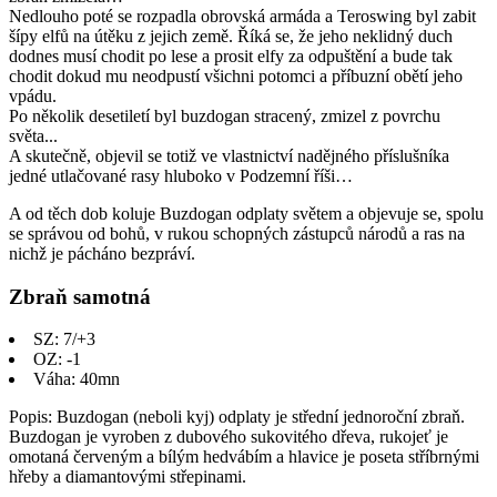
Nedlouho poté se rozpadla obrovská armáda a Teroswing byl zabit
šípy elfů na útěku z jejich země. Říká se, že jeho neklidný duch
dodnes musí chodit po lese a prosit elfy za odpuštění a bude tak
chodit dokud mu neodpustí všichni potomci a příbuzní obětí jeho
vpádu.
Po několik desetiletí byl buzdogan stracený, zmizel z povrchu
světa...
A skutečně, objevil se totiž ve vlastnictví nadějného příslušníka
jedné utlačované rasy hluboko v Podzemní říši…
A od těch dob koluje Buzdogan odplaty světem a objevuje se, spolu
se správou od bohů, v rukou schopných zástupců národů a ras na
nichž je pácháno bezpráví.
Zbraň samotná
SZ: 7/+3
OZ: -1
Váha: 40mn
Popis: Buzdogan (neboli kyj) odplaty je střední jednoroční zbraň.
Buzdogan je vyroben z dubového sukovitého dřeva, rukojeť je
omotaná červeným a bílým hedvábím a hlavice je poseta stříbrnými
hřeby a diamantovými střepinami.