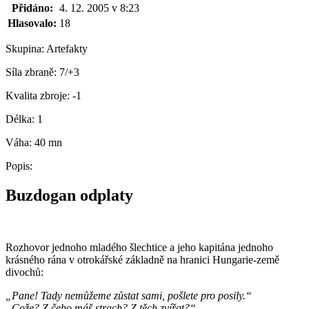
Přidáno:
4. 12. 2005 v 8:23
Hlasovalo:
18
Skupina:
Artefakty
Síla zbraně:
7/+3
Kvalita zbroje:
-1
Délka:
1
Váha:
40 mn
Popis:
Buzdogan odplaty
Rozhovor jednoho mladého šlechtice a jeho kapitána jednoho
krásného rána v otrokářské základně na hranici Hungarie-země
divochů:
„Pane! Tady nemůžeme zůstat sami, pošlete pro posily.“
„Cože? Z čeho máš strach? Z těch zvířat?“