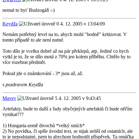
nemal to byť Budzogáň :-)
Keydža
4. 12. 2005 v 13:04:09
Nemám potřebný level na to, abych mohl "hodně" kritizovat. V
tomto případě to ale není nutné.
Toto dílo je vcelku dobré až na pár překlepů, atp. Jediné co bych
vytkl je to, že se dílo motá z 70% jen kolem příběhu. Chtělo by to
více rozebrat předmět.
Pokud jde o známkování - 3* jsou až, až.
s pozdravem Keydža
Mavev
4. 12. 2005 v 9:43:45
Artefakty, bude to další z řady obyčejných artefaktů či bude něčím
vynikat???
1) Hungaria-země divochů *velký smích*
2) No povídka, či spíše úvodní text, se nijak neliší od ostatních, ale
to je nepodstatné, jsem tu abychom hodnotili příspěvek. Ta omáčka