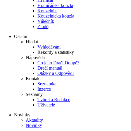
Hraničář
Hraničářská kouzla
Kouzelník
Kouzelnická kouzla
Válečník
Zloděj
Ostatní
Hledat
Vyhledávání
Rekordy a statistiky
Nápověda
Co je to Dračí Doupě?
Dračí manuál
Otázky a Odpovědi
Kontakt
Seznamka
Inzerce
Seznamy
Tvůrci a Redakce
Uživatelé
Novinky
Aktuality
Novinky