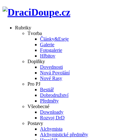
Rubriky
Tvorba
Články&Eseje
Galerie
Fotogalerie
Hřbitov
Doplňky
Dovednosti
Nová Povolání
Nové Rasy
Pro PJ
Bestiář
Dobrodružství
Předměty
Všeobecné
Downloady
Rozvoj DrD
Postavy
Alchymista
Alchymistické předměty