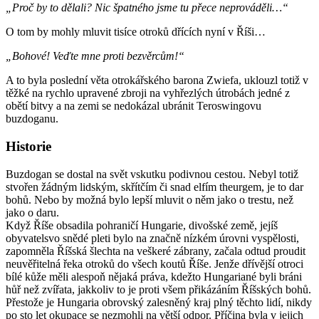
„Proč by to dělali? Nic špatného jsme tu přece neprováděli…“
O tom by mohly mluvit tisíce otroků dřících nyní v Říši…
„Bohové! Veďte mne proti bezvěrcům!“
A to byla poslední věta otrokářského barona Zwiefa, uklouzl totiž v
těžké na rychlo upravené zbroji na vyhřezlých útrobách jedné z
obětí bitvy a na zemi se nedokázal ubránit Teroswingovu
buzdoganu.
Historie
Buzdogan se dostal na svět vskutku podivnou cestou. Nebyl totiž
stvořen žádným lidským, skřítčím či snad elfím theurgem, je to dar
bohů. Nebo by možná bylo lepší mluvit o něm jako o trestu, než
jako o daru.
Když Říše obsadila pohraničí Hungarie, divošské země, jejíš
obyvatelsvo snědé pleti bylo na značně nízkém úrovni vyspělosti,
zapomněla Říšská šlechta na veškeré zábrany, začala odtud proudit
neuvěřitelná řeka otroků do všech koutů Říše. Jenže dřívější otroci
bílé kůže měli alespoň nějaká práva, kdežto Hungariané byli bráni
hůř než zvířata, jakkoliv to je proti všem přikázáním Říšských bohů.
Přestože je Hungaria obrovský zalesněný kraj plný těchto lidí, nikdy
po sto let okupace se nezmohli na větší odpor. Příčina byla v jejich