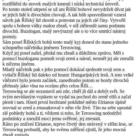
roztříštění do stovek malých kmenů i nízká technická úroveň.
Po tomto století utrpení se už ani Říšští bohové nevydrželi dívat jak
se jejich lidé k divochům chovají. A tak bůh spravedlnosti vznesl
návrh jak Říšský lid zkrotit a potrestat za jejich zlé činy. Vytvořil
spolu s bohem války malou zbraň, v níž ztělesnili samu podstatu
divochů. Buzdogan, malý nevýrazný ale o to více smrtící nástroj
pomsty.
Sám posel Říšských bohů tento malý kyj donesl do stanu jednoho
schopného náčelníka jménem Teroswing.
Když jej posel našel, předal mu zbraň a důležitou zprávu. Měl s
pomocí buzdoganu pomstít svoji zemi a národ, nesměl jej ale zneužít
k ničemu jinému.
Mladý náčelník pak s jeho pomocí dokázal sjednotit svoji zem a
vytlačit Říšský lid daleko od hranic Hungarijských lesů. A toto velké
vítězství bylo jenom začátek, zanedlouho potom se hordy divochů
přehnaly jako vlna na oceánu přes celou Říši…
Teroswing se ale nezastavil ani zde, chtěl jít dál a dobýt svět. Se
svým nevídaným vojskem se vydal na pochod do země elfů a začal
plenit i tam. Hned první bezbrané poklidné město Elrianoe úplně
srovnal se zemí a zmasakroval v něm vše živé. Tím na sebe upoutal
zlé pohledy bohů a ti, vědomi si toho, že Teroswing nedodržel
podmínky a zneužil moci jemu svěřené, jej ztrestali.
Ráno po zničení Elrianoe, teprve čtvrtý den strávený v elfím lese, se
Teroswing probudil, aby ke svému zděšení zjistil, že jeho mocná
zbraň zmizela…