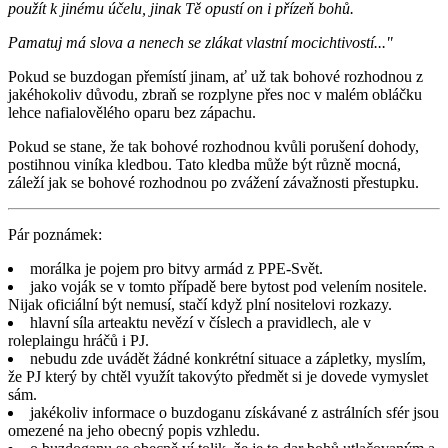
použít k jinému účelu, jinak Tě opustí on i přízeň bohů.
Pamatuj má slova a nenech se zlákat vlastní mocichtivostí..."
Pokud se buzdogan přemístí jinam, ať už tak bohové rozhodnou z
jakéhokoliv důvodu, zbraň se rozplyne přes noc v malém obláčku
lehce nafialovělého oparu bez zápachu.
Pokud se stane, že tak bohové rozhodnou kvůli porušení dohody,
postihnou viníka kledbou. Tato kledba může být různě mocná,
záleží jak se bohové rozhodnou po zvážení závažnosti přestupku.
Pár poznámek:
morálka je pojem pro bitvy armád z PPE-Svět.
jako voják se v tomto případě bere bytost pod velením nositele.
Nijak oficiální být nemusí, stačí když plní nositelovi rozkazy.
hlavní síla arteaktu nevězí v číslech a pravidlech, ale v
roleplaingu hráčů i PJ.
nebudu zde uvádět žádné konkrétní situace a zápletky, myslím,
že PJ který by chtěl využít takovýto předmět si je dovede vymyslet
sám.
jakékoliv informace o buzdoganu získávané z astrálních sfér jsou
omezené na jeho obecný popis vzhledu.