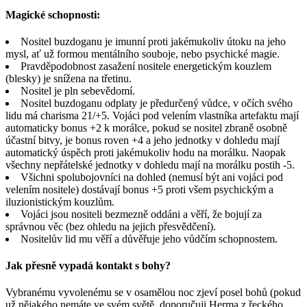
Magické schopnosti:
Nositel buzdoganu je imunní proti jakémukoliv útoku na jeho
mysl, ať už formou mentálního souboje, nebo psychické magie.
Pravděpodobnost zasažení nositele energetickým kouzlem
(blesky) je snížena na třetinu.
Nositel je pln sebevědomí.
Nositel buzdoganu odplaty je předurčený vůdce, v očích svého
lidu má charisma 21/+5. Vojáci pod velením vlastníka artefaktu mají
automaticky bonus +2 k morálce, pokud se nositel zbraně osobně
účastní bitvy, je bonus roven +4 a jeho jednotky v dohledu mají
automatický úspěch proti jakémukoliv hodu na morálku. Naopak
všechny nepřátelské jednotky v dohledu mají na morálku postih -5.
Všichni spolubojovníci na dohled (nemusí být ani vojáci pod
velením nositele) dostávají bonus +5 proti všem psychickým a
iluzionistickým kouzlům.
Vojáci jsou nositeli bezmezně oddáni a věří, že bojují za
správnou věc (bez ohledu na jejich přesvědčení).
Nositelův lid mu věří a důvěřuje jeho vůdčím schopnostem.
Jak přesně vypadá kontakt s bohy?
Vybranému vyvolenému se v osamělou noc zjeví posel bohů (pokud
už nějakého nemáte ve svém světě, doporučuji Herma z řeckého