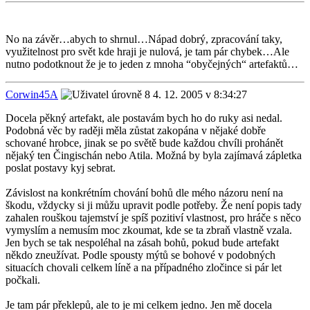
No na závěr…abych to shrnul…Nápad dobrý, zpracování taky,
využitelnost pro svět kde hraji je nulová, je tam pár chybek…Ale
nutno podotknout že je to jeden z mnoha “obyčejných“ artefaktů…
Corwin45A
4. 12. 2005 v 8:34:27
Docela pěkný artefakt, ale postavám bych ho do ruky asi nedal.
Podobná věc by raději měla zůstat zakopána v nějaké dobře
schované hrobce, jinak se po světě bude každou chvíli prohánět
nějaký ten Čingischán nebo Atila. Možná by byla zajímavá zápletka
poslat postavy kyj sebrat.
Závislost na konkrétním chování bohů dle mého názoru není na
škodu, vždycky si ji můžu upravit podle potřeby. Že není popis tady
zahalen rouškou tajemství je spíš pozitiví vlastnost, pro hráče s něco
vymyslím a nemusím moc zkoumat, kde se ta zbraň vlastně vzala.
Jen bych se tak nespoléhal na zásah bohů, pokud bude artefakt
někdo zneužívat. Podle spousty mýtů se bohové v podobných
situacích chovali celkem líně a na případného zločince si pár let
počkali.
Je tam pár překlepů, ale to je mi celkem jedno. Jen mě docela