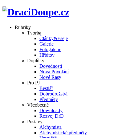
Rubriky
Tvorba
Články&Eseje
Galerie
Fotogalerie
Hřbitov
Doplňky
Dovednosti
Nová Povolání
Nové Rasy
Pro PJ
Bestiář
Dobrodružství
Předměty
Všeobecné
Downloady
Rozvoj DrD
Postavy
Alchymista
Alchymistické předměty