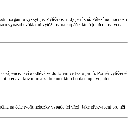
osti morganitu vyskytuje. Výtěžnost rudy je různá. Záleží na mocnosti
varu vynásobí základní výtěžnost na kopáče, která je přednastavena
ho vápence, taví a odlévá se do forem ve tvaru prutů. Poměr vytěžené
it předává kovářům a zlatníkům, kteří ho dále upravují do
ačíná na čele tvořit nehezky vypadající vřed. Jaké překvapení pro něj