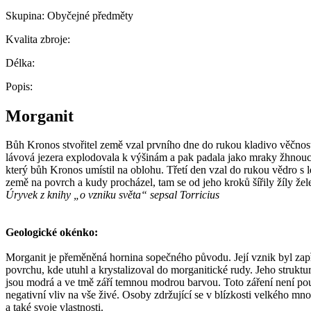
Skupina:
Obyčejné předměty
Kvalita zbroje:
Délka:
Popis:
Morganit
Bůh Kronos stvořitel země vzal prvního dne do rukou kladivo věčnost
lávová jezera explodovala k výšinám a pak padala jako mraky žhnouc
který bůh Kronos umístil na oblohu. Třetí den vzal do rukou vědro s l
země na povrch a kudy procházel, tam se od jeho kroků šířily žíly žel
Úryvek z knihy „o vzniku světa“ sepsal Torricius
Geologické okénko:
Morganit je přeměněná hornina sopečného původu. Její vznik byl zap
povrchu, kde utuhl a krystalizoval do morganitické rudy. Jeho struktu
jsou modrá a ve tmě září temnou modrou barvou. Toto záření není pou
negativní vliv na vše živé. Osoby zdržující se v blízkosti velkého množ
a také svoje vlastnosti.