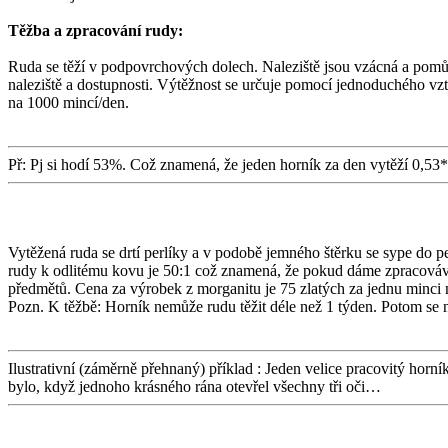
Těžba a zpracování rudy:
Ruda se těží v podpovrchových dolech. Naleziště jsou vzácná a pomůcko
naleziště a dostupnosti. Výtěžnost se určuje pomocí jednoduchého vzt
na 1000 mincí/den.
Př: Pj si hodí 53%. Což znamená, že jeden horník za den vytěží 0,53
Vytěžená ruda se drtí perlíky a v podobě jemného štěrku se sype do p
rudy k odlitému kovu je 50:1 což znamená, že pokud dáme zpracováva
předmětů. Cena za výrobek z morganitu je 75 zlatých za jednu minci 
Pozn. K těžbě: Horník nemůže rudu těžit déle než 1 týden. Potom se 
Ilustrativní (záměrně přehnaný) příklad : Jeden velice pracovitý horn
bylo, když jednoho krásného rána otevřel všechny tři oči…