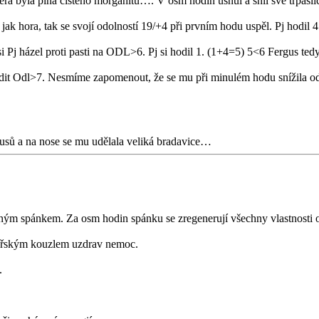
která byla plná čistého morganitu…. V osm hodin usnul a snil své trpasli
k jak hora, tak se svojí odolností 19/+4 při prvním hodu uspěl. Pj hodi
i Pj házel proti pasti na ODL>6. Pj si hodil 1. (1+4=5) 5<6 Fergus tedy 
odit Odl>7. Nesmíme zapomenout, že se mu při minulém hodu snížila odo
vousů a na nose se mu udělala veliká bradavice…
ým spánkem. Za osm hodin spánku se zregenerují všechny vlastnosti o
ičářským kouzlem uzdrav nemoc.
.