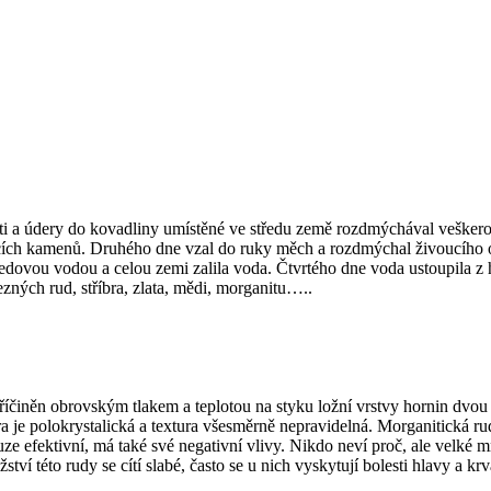
i a údery do kovadliny umístěné ve středu země rozdmýchával veškerou
ích kamenů. Druhého dne vzal do ruky měch a rozdmýchal živoucího ohn
edovou vodou a celou zemi zalila voda. Čtvrtého dne voda ustoupila z h
ezných rud, stříbra, zlata, mědi, morganitu…..
říčiněn obrovským tlakem a teplotou na styku ložní vrstvy hornin dv
ra je polokrystalická a textura všesměrně nepravidelná. Morganitická r
ze efektivní, má také své negativní vlivy. Nikdo neví proč, ale velké
ství této rudy se cítí slabé, často se u nich vyskytují bolesti hlavy a k