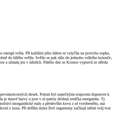
 energii světa. Při každém jeho úderu se vztyčila na povrchu sopka,
ě do bílého světla. Světlo se pak slilo do jednoho velkého kotouče,
or a zůstala jen v údolích. Pátého dne se Kronos vypravil ze středu
ou pevninotvorných desek. Potom byl sopečnými erupcemi dopraven k
uda je tmavé barvy a jsou v ní patrny drobná zrníčka morganitu. Ty
 množství morganitické rudy a především kovu z ní vyrobeného, má
rvácení z nosu. Při delším styku živé organismy začínají měnit svůj tvar