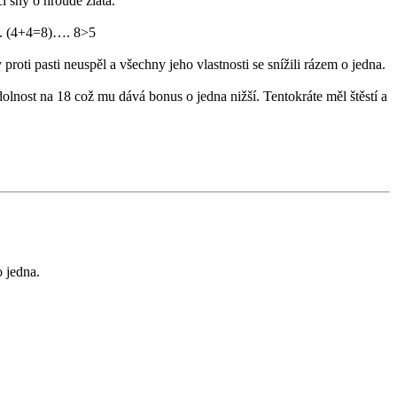
čí sny o hroudě zlata.
l 4. (4+4=8)…. 8>5
proti pasti neuspěl a všechny jeho vlastnosti se snížili rázem o jedna.
lnost na 18 což mu dává bonus o jedna nižší. Tentokráte měl štěstí a
 jedna.