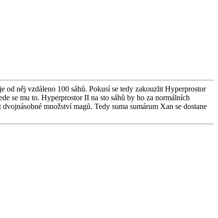
je od něj vzdáleno 100 sáhů. Pokusí se tedy zakouzlit Hyperprostor
de se mu to. Hyperprostor II na sto sáhů by ho za normálních
žit dvojnásobné množství magů. Tedy suma sumárum Xan se dostane