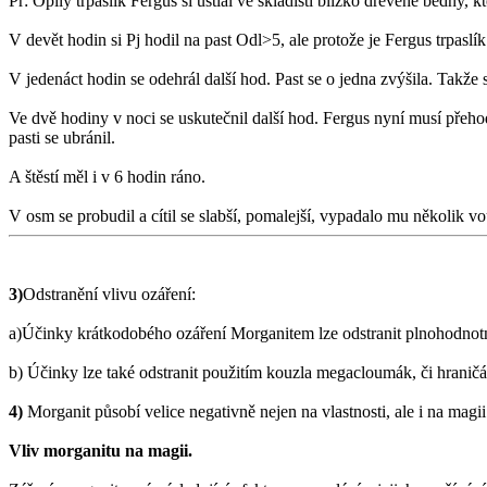
Př: Opilý trpaslík Fergus si ustlal ve skladišti blízko dřevěné bedny, 
V devět hodin si Pj hodil na past Odl>5, ale protože je Fergus trpaslí
V jedenáct hodin se odehrál další hod. Past se o jedna zvýšila. Takže s
Ve dvě hodiny v noci se uskutečnil další hod. Fergus nyní musí přeh
pasti se ubránil.
A štěstí měl i v 6 hodin ráno.
V osm se probudil a cítil se slabší, pomalejší, vypadalo mu několik 
3)
Odstranění vlivu ozáření:
a)Účinky krátkodobého ozáření Morganitem lze odstranit plnohodnotn
b) Účinky lze také odstranit použitím kouzla megacloumák, či hran
4)
Morganit působí velice negativně nejen na vlastnosti, ale i na magii
Vliv morganitu na magii.