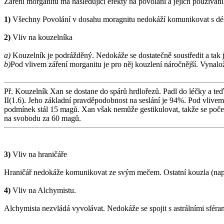
Záření morganitu má následující efekty na povolání a jejich používání
1)
Všechny Povolání v dosahu moragnitu nedokáží komunikovat s dé
2)
Vliv na kouzelníka
a)
Kouzelník je podrážděný. Nedokáže se dostatečně soustředit a tak
b)
Pod vlivem záření morganitu je pro něj kouzlení náročnější. Vynal
Př. Kouzelník Xan se dostane do spárů hrdlořezů. Padl do léčky a te
II(1.6). Jeho základní pravděpodobnost na seslání je 94%. Pod vlive
podmínek stál 15 magů. Xan však nemůže gestikulovat, takže se poč
na svobodu za 60 magů.
3)
Vliv na hraničáře
Hraničář nedokáže komunikovat ze svým mečem. Ostatní kouzla (např
4)
Vliv na Alchymistu.
Alchymista nezvládá vyvolávat. Nedokáže se spojit s astrálními sféra