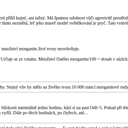
ení příliš kujný, ani tažný. Má špatnou odolnost vůči agresivitě prost
e tímto nezmění, leč jeho tmavě modré světélkování je pryč. Tato vrs
í množství morganitu živé tvory neovlivňuje.
Určuje se ze vztahu. Množství čistého morganitu/100 = dosah v sázích
áhy. Stejný vliv by mělo na živého tvora 10 000 mincí morganitové rudy
lízkosti minimálně jednu hodinu, hází si na past Odl>5. Pokud při této 
 vyšší. Dále po třech hodinách, po čtyřech, atd…