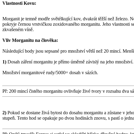
Vlastnosti Kovu:
Morganit je temně modře světélkující kov, dvakrát těžší než železo. N
pokryje černou vrstvičkou zoxidovaného morganitu. Jeho vlastnosti s
zkvašeném víně.
Vliv Morganitu na člověka:
Následující body jsou sepsané pro množství větší než 20 mincí. Menš
1)
Dosah záření morganitu je přímo úměrně závislý na jeho množství. 
Množství morganitové rudy/5000= dosah v sázích.
Př: 200 mincí čistého morganitu ovlivňuje živé tvory v rozsahu dva s
2)
Pokud se dostane živá bytost do dosahu morganitu a zůstane v jeho b
stupeň. Tento hod se opakuje po dvou hodinách znovu, s pastí o jedna