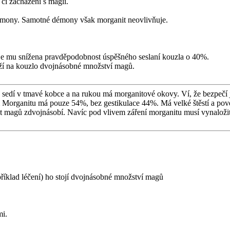
 či zacházení s magií.
mony. Samotné démony však morganit neovlivňuje.
 je mu snížena pravděpodobnost úspěšného seslaní kouzla o 40%.
oží na kouzlo dvojnásobné množství magů.
ď sedí v tmavé kobce a na rukou má morganitové okovy. Ví, že bezpečí 
m Morganitu má pouze 54%, bez gestikulace 44%. Má velké štěstí a pove
et magů zdvojnásobí. Navíc pod vlivem záření morganitu musí vynalo
íklad léčení) ho stojí dvojnásobné množství magů
mi.