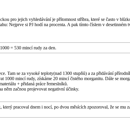
u pro jejich vyhledávání je přítomnost stříbra, které se často v blízk
ahu: Nejprve si PJ hodí na procenta. A pak tímto číslem v desetinném t
*1000 = 530 mincí rudy za den.
ece. Tam se za vysoké teploty(nad 1300 stupňů) a za přidávání přírodní
t 1000 mincí rudy, získáme 20 mincí čistého morganitu. Dále se morgan
materiálu + přidaná práce řemeslníků.
na něm začnou projevovat negativní účinky.
ík, který pracoval dnem i nocí, po dvou měsících zpozoroval, že se mu z