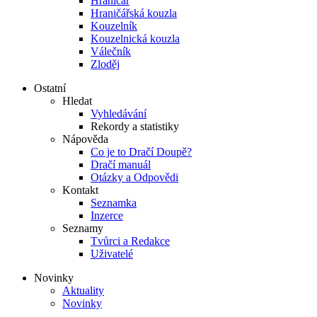
Hraničář
Hraničářská kouzla
Kouzelník
Kouzelnická kouzla
Válečník
Zloděj
Ostatní
Hledat
Vyhledávání
Rekordy a statistiky
Nápověda
Co je to Dračí Doupě?
Dračí manuál
Otázky a Odpovědi
Kontakt
Seznamka
Inzerce
Seznamy
Tvůrci a Redakce
Uživatelé
Novinky
Aktuality
Novinky