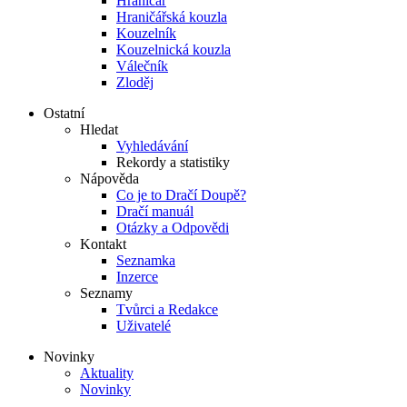
Hraničář
Hraničářská kouzla
Kouzelník
Kouzelnická kouzla
Válečník
Zloděj
Ostatní
Hledat
Vyhledávání
Rekordy a statistiky
Nápověda
Co je to Dračí Doupě?
Dračí manuál
Otázky a Odpovědi
Kontakt
Seznamka
Inzerce
Seznamy
Tvůrci a Redakce
Uživatelé
Novinky
Aktuality
Novinky