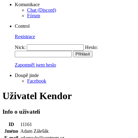
Komunikace
Chat (Discord)
Fórum
Control
Registrace
Nick:
Heslo:
Zapomněl jsem heslo
Doupě jinde
Facebook
Uživatel Kendor
Info o uživateli
ID
11161
Jméno
Adam Zálešák
E-mail
adamzale@centrum.cz