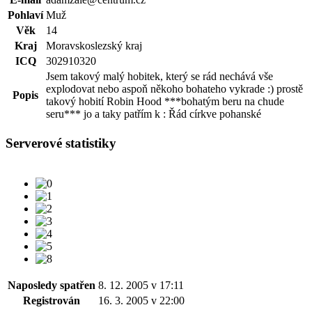
Pohlaví
Muž
Věk
14
Kraj
Moravskoslezský kraj
ICQ
302910320
Jsem takový malý hobitek, který se rád nechává vše
explodovat nebo aspoň někoho bohateho vykrade :) prostě
Popis
takový hobití Robin Hood ***bohatým beru na chude
seru*** jo a taky patřím k : Řád církve pohanské
Serverové statistiky
Naposledy spatřen
8. 12. 2005 v 17:11
Registrován
16. 3. 2005 v 22:00