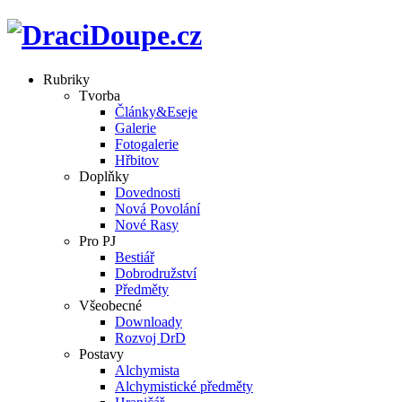
Rubriky
Tvorba
Články&Eseje
Galerie
Fotogalerie
Hřbitov
Doplňky
Dovednosti
Nová Povolání
Nové Rasy
Pro PJ
Bestiář
Dobrodružství
Předměty
Všeobecné
Downloady
Rozvoj DrD
Postavy
Alchymista
Alchymistické předměty