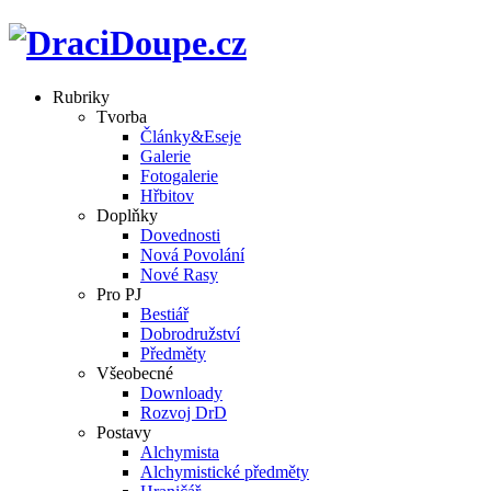
Rubriky
Tvorba
Články&Eseje
Galerie
Fotogalerie
Hřbitov
Doplňky
Dovednosti
Nová Povolání
Nové Rasy
Pro PJ
Bestiář
Dobrodružství
Předměty
Všeobecné
Downloady
Rozvoj DrD
Postavy
Alchymista
Alchymistické předměty