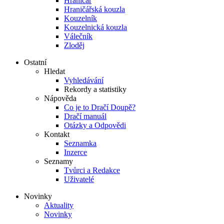
Hraničář
Hraničářská kouzla
Kouzelník
Kouzelnická kouzla
Válečník
Zloděj
Ostatní
Hledat
Vyhledávání
Rekordy a statistiky
Nápověda
Co je to Dračí Doupě?
Dračí manuál
Otázky a Odpovědi
Kontakt
Seznamka
Inzerce
Seznamy
Tvůrci a Redakce
Uživatelé
Novinky
Aktuality
Novinky