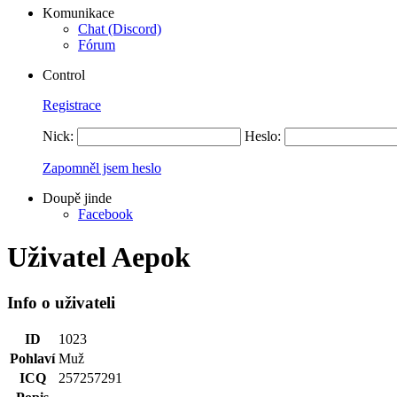
Komunikace
Chat (Discord)
Fórum
Control
Registrace
Nick:
Heslo:
Zapomněl jsem heslo
Doupě jinde
Facebook
Uživatel Aepok
Info o uživateli
ID
1023
Pohlaví
Muž
ICQ
257257291