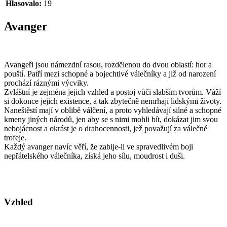
Hlasovalo:
19
Avanger
Avangeři jsou námezdní rasou, rozdělenou do dvou oblastí: hor a
pouští. Patří mezi schopné a bojechtivé válečníky a již od narození
prochází ráznými výcviky.
Zvláštní je zejména jejich vzhled a postoj vůči slabším tvorům. Váží
si dokonce jejich existence, a tak zbytečně nemrhají lidskými životy.
Naneštěstí mají v oblibě válčení, a proto vyhledávají silné a schopné
kmeny jiných národů, jen aby se s nimi mohli bít, dokázat jim svou
nebojácnost a okrást je o drahocennosti, jež považují za válečné
trofeje.
Každý avanger navíc věří, že zabije-li ve spravedlivém boji
nepřátelského válečníka, získá jeho sílu, moudrost i duši.
Vzhled