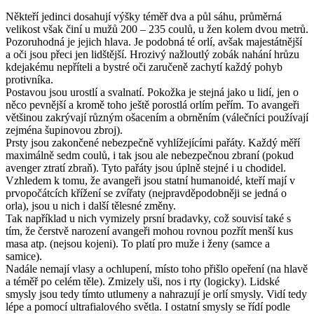
Někteří jedinci dosahují výšky téměř dva a půl sáhu, průměrná
velikost však činí u mužů 200 – 235 coulů, u žen kolem dvou metrů.
Pozoruhodná je jejich hlava. Je podobná té orlí, avšak majestátnější
a oči jsou přeci jen lidštější. Hrozivý nažloutlý zobák nahání hrůzu
kdejakému nepříteli a bystré oči zaručeně zachytí každý pohyb
protivníka.
Postavou jsou urostlí a svalnatí. Pokožka je stejná jako u lidí, jen o
něco pevnější a kromě toho ještě porostlá orlím peřím. To avangeři
většinou zakrývají různým ošacením a obrněním (válečníci používají
zejména šupinovou zbroj).
Prsty jsou zakončené nebezpečně vyhlížejícími pařáty. Každý měří
maximálně sedm coulů, i tak jsou ale nebezpečnou zbraní (pokud
avenger ztratí zbraň). Tyto pařáty jsou úplně stejné i u chodidel.
Vzhledem k tomu, že avangeři jsou statní humanoidé, kteří mají v
prvopočátcích křížení se zvířaty (nejpravděpodobněji se jedná o
orla), jsou u nich i další tělesné změny.
Tak například u nich vymizely prsní bradavky, což souvisí také s
tím, že čerstvě narození avangeři mohou rovnou pozřít menší kus
masa atp. (nejsou kojeni). To platí pro muže i ženy (samce a
samice).
Nadále nemají vlasy a ochlupení, místo toho přišlo opeření (na hlavě
a téměř po celém těle). Zmizely uši, nos i rty (logicky). Lidské
smysly jsou tedy tímto utlumeny a nahrazují je orlí smysly. Vidí tedy
lépe a pomocí ultrafialového světla. I ostatní smysly se řídí podle