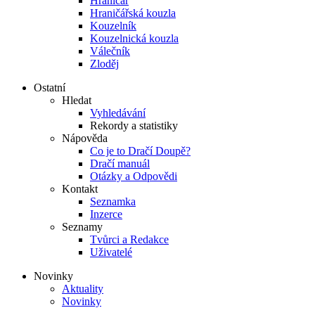
Hraničář
Hraničářská kouzla
Kouzelník
Kouzelnická kouzla
Válečník
Zloděj
Ostatní
Hledat
Vyhledávání
Rekordy a statistiky
Nápověda
Co je to Dračí Doupě?
Dračí manuál
Otázky a Odpovědi
Kontakt
Seznamka
Inzerce
Seznamy
Tvůrci a Redakce
Uživatelé
Novinky
Aktuality
Novinky