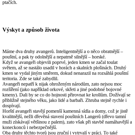
ptačích.
Výskyt a způsob života
Máme dva druhy avangerů. Inteligentnější a o něco obratnější –
pouštní, a pak ty odolnější a nepatrně silnější – horské.
Když se avangeři objevili poprvé, jeden kmen se začal toulat
světem, až se nastálo usadil v horách a skalních plošinách. Druhý
kmen se vydal jiným směrem, dokud nenarazil na rozsáhlá pouštní
teritoria. Zde se také zabydlil.
Avangeři nepatří k nijak ohroženým národům, zato nejsou moc
rozšíření (jako například orkové, skřeti a jiné podobné bojovné
kmeny). Dali by se co do hojnosti přirovnat ke krollům. Dožívají se
přibližně stejného věku, jako lidé a barbaři. Zhruba stejně rychle i
dospívají.
Horští avangeři stavějí pomenší kamenná sídla a domy, což je jistě
kvalitnější, nežli dřevěná stavení pouštních Langerů (dřevo tamní
muži získávají většinou z palem), zato však při stavbě namáhavější a
koneckonců i nebezpečnější.
Oba druhy těchto tvorů jsou zruční i vytrvalí v práci. To také