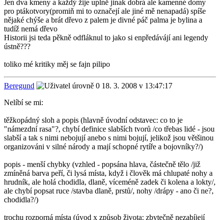
Jen dva kmeny a každý žije uplně jinak dobrá ale kamenné domy
pro ptákotvory(promiň mi to označejí ale jiné mě nenapadá) spíše
nějaké chýše a brát dřevo z palem je divné páč palma je bylina a
tudíž nemá dřevo
Historii jsi teda pěkně odfláknul to jako si enpředávájí ani legendy
ústně???
toliko mé kritiky měj se fajn pilipo
Beregund
18. 3. 2008 v 13:47:17
Nelíbí se mi:
těžkopádný sloh a popis (hlavně úvodní odstavec: co to je
"námezdní rasa"?, chybí definice slabších tvorů /co třebas lidé - jsou
slabší a tak s nimi nebojují anebo s nimi bojují, jelikož jsou většinou
organizováni v silné národy a mají schopné rytíře a bojovníky?/)
popis - menší chybky (vzhled - popsána hlava, částečně tělo /již
zmíněná barva peří, či lysá místa, když i člověk má chlupaté nohy a
hrudník, ale holá chodidla, dlaně, víceméně zadek či kolena a lokty/,
ale chybí popsat ruce /stavba dlaně, prstů/, nohy /drápy - ano či ne?,
chodidla?/)
trochu rozporná místa (úvod x způsob života: zbytečně nezabíjejí