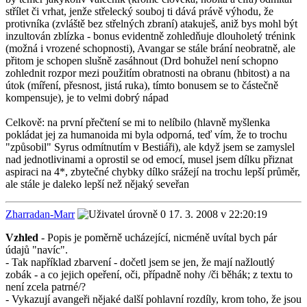
střílet či vrhat, jenže střelecký souboj ti dává právě výhodu, že
protivníka (zvláště bez střelných zbraní) atakuješ, aniž bys mohl být
inzultován zblízka - bonus evidentně zohledňuje dlouholetý trénink
(možná i vrozené schopnosti), Avangar se stále brání neobratně, ale
přitom je schopen slušně zasáhnout (Drd bohužel není schopno
zohlednit rozpor mezi použitím obratnosti na obranu (hbitost) a na
útok (míření, přesnost, jistá ruka), tímto bonusem se to částečně
kompensuje), je to velmi dobrý nápad
Celkově: na první přečtení se mi to nelíbilo (hlavně myšlenka
pokládat jej za humanoida mi byla odporná, teď vím, že to trochu
"způsobil" Syrus odmítnutím v Bestiáři), ale když jsem se zamyslel
nad jednotlivinami a oprostil se od emocí, musel jsem dílku přiznat
aspiraci na 4*, zbytečné chybky dílko srážejí na trochu lepší průměr,
ale stále je daleko lepší než nějaký seveřan
Zharradan-Marr
17. 3. 2008 v 22:20:19
Vzhled
- Popis je poměrně ucházející, nicméně uvítal bych pár
údajů "navíc".
- Tak například zbarvení - dočetl jsem se jen, že mají nažloutlý
zobák - a co jejich opeření, oči, případně nohy /či běhák; z textu to
není zcela patrné/?
- Vykazují avangeři nějaké další pohlavní rozdíly, krom toho, že jsou