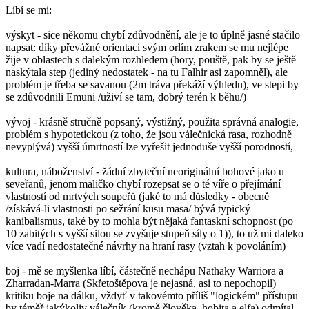
Líbí se mi:
výskyt - sice někomu chybí zdůvodnění, ale je to úplně jasné stačilo
napsat: díky převážné orientaci svým orlím zrakem se mu nejlépe
žije v oblastech s dalekým rozhledem (hory, pouště, pak by se ještě
naskýtala step (jediný nedostatek - na tu Falhir asi zapomněl), ale
problém je třeba se savanou (2m tráva překáží výhledu), ve stepi by
se zdůvodnili Emuni /uživí se tam, dobrý terén k běhu/)
vývoj - krásně stručně popsaný, výstižný, použita správná analogie,
problém s hypotetickou (z toho, že jsou válečnická rasa, rozhodně
nevyplývá) vyšší úmrtností lze vyřešit jednoduše vyšší porodností,
kultura, náboženství - žádní zbyteční neoriginální bohové jako u
seveřanů, jenom maličko chybí rozepsat se o té víře o přejímání
vlastností od mrtvých soupeřů (jaké to má důsledky - obecně
/získává-li vlastnosti po sežrání kusu masa/ bývá typický
kanibalismus, také by to mohla být nějaká fantaskní schopnost (po
10 zabitých s vyšší silou se zvyšuje stupeň síly o 1)), to už mi daleko
více vadí nedostatečné návrhy na hraní rasy (vztah k povoláním)
boj - mě se myšlenka líbí, částečně nechápu Nathaky Warriora a
Zharradan-Marra (Skřetoštěpova je nejasná, asi to nepochopil)
kritiku boje na dálku, vždyť v takovémto příliš "logickém" přístupu
by téměř jakýkoliv válečník (kromě člověka, hobita a elfa) odmítal