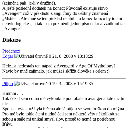
(zejména pak, je-li v družině).
A ještě poslední dodatek na konec: Původně existuje slovo
„Avenger“ což v překladu z angličtiny do češtiny znamená
„Mstitel“. Ale mně se ten překlad nelíbil – a konec konců by to ani
nebylo logické -, a tak jsem pozměnil jedno písmenko a vzniknul tak
„Avanger“.
Diskuze
Předchozí
Edgar
21. 8. 2008 v 13:18:29
Hele...a nedostals ten nápad z Avengerů v Age Of Mythology?
Navíc by mně zajímalo, jak můžeš skřížit člověka s orlem :)
Pilipo
19. 3. 2008 v 15:19:35
Hmmm . . .
Tak čekal sem co na mě vykoukne pod obalem avanger a kde nic tu
nic
Spousta výtek už byla řečena ale já půjdu se svou troškou do mlýna
Pro mě bylo tohle čtení nudné četl sem některé věty několikrát za
sebou a stále mi unikal smysl slov, prostě to nemá tu potřebnou
šťávu