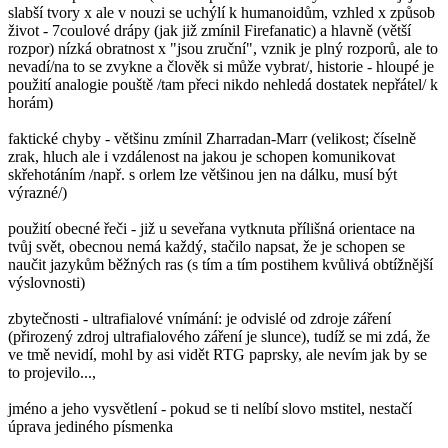
slabší tvory x ale v nouzi se uchýlí k humanoidům, vzhled x způsob
život - 7coulové drápy (jak již zmínil Firefanatic) a hlavně (větší
rozpor) nízká obratnost x "jsou zruční", vznik je plný rozporů, ale to
nevadí/na to se zvykne a člověk si může vybrat/, historie - hloupé je
použití analogie pouště /tam přeci nikdo nehledá dostatek nepřátel/ k
horám)
faktické chyby - většinu zmínil Zharradan-Marr (velikost; číselně
zrak, hluch ale i vzdálenost na jakou je schopen komunikovat
skřehotáním /např. s orlem lze většinou jen na dálku, musí být
výrazné/)
použití obecné řeči - již u seveřana vytknuta přílišná orientace na
tvůj svět, obecnou nemá každý, stačilo napsat, že je schopen se
naučit jazykům běžných ras (s tím a tím postihem kvůlivá obtížnější
výslovnosti)
zbytečnosti - ultrafialové vnímání: je odvislé od zdroje záření
(přirozený zdroj ultrafialového záření je slunce), tudíž se mi zdá, že
ve tmě nevidí, mohl by asi vidět RTG paprsky, ale nevím jak by se
to projevilo...,
jméno a jeho vysvětlení - pokud se ti nelíbí slovo mstitel, nestačí
úprava jediného písmenka