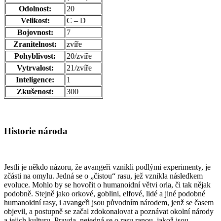
Odolnost:
20
Velikost:
C – D
Bojovnost:
7
Zranitelnost:
zvíře
Pohyblivost:
20/zvíře
Vytrvalost:
21/zvíře
Inteligence:
1
Zkušenost:
300
Historie národa
Jestli je někdo názoru, že avangeři vznikli podlými experimenty, je
zčásti na omylu. Jedná se o „čistou“ rasu, jež vznikla následkem
evoluce. Mohlo by se hovořit o humanoidní větvi orla, či tak nějak
podobně. Stejně jako orkové, goblini, elfové, lidé a jiné podobné
humanoidní rasy, i avangeři jsou původním národem, jenž se časem
objevil, a postupně se začal zdokonalovat a poznávat okolní národy
a jejich kulturu. Pravda, nejedná se o rasu ranou, jakož jsou