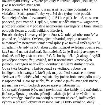
roztaženými křídly. Veškeré praktiky v uctívání apod. jsou stejné
jako u horských avangerů.
Náčelníkem je též Yagnor, ovšem u něj jsou jiné podmínky k
vladaření. Stačí „pouze“, aby vydržel dva týdny holé poušti.
Samozřejmě sám a bez surovin (tudíž i bez pití). Jediné, co se mu
ponechá, jsou zbraně. Uspěje-li, stane se náčelníkem – Yagnorem,
jehož pravomoc je v podstatě neomezené a avangery je brán jakožto
polobůh (jeden z poslů velikého Ištachy).
Pro oba druhy:
U avangerů je možnost, že odchytí obecnou řeč a
pokusí se jí ovládat. Ovšem jejich původní jazyk je ostatním
humanoidům nesrozumitelný a zní spíše jako taková směs syčení a
chraplaní. (Je tedy na PJ, jakou udělá možnost ovládání obecné řeči,
když na ně narazí družina). Samozřejmě, že je-li určitý avanger v
družině, měl by znát obecnou řeč. Nebo by měla být alespoň vyšší
pravděpodobnost, že ji ovládá, než u normálních kmenových
jedinců. Avangeři se dokážou domluvit se všemi druhy dravců.
Co se týče božstva, v každé osadě se většinou vybere pár
inteligentních avangerů, kteří pak mají za úkol starat se o totem,
sledovat a řídit obětování a zajistit, aby jméno boha neupadlo nikdy
v zapomnění. Dalo by se říci, že se jedná o jakési avangeří kněze,
jež mají na svých bedrech pouze správu náboženství.
Co se pak Yagnorů týče, mají povinnosti jako každý jiný náčelník u
jiné rasy. Spravují osadu, plánují a taktizují; jedná se většinou o
dobré stratégy. Nadále rozhodují o termínu nájezdů, kočovných
výprav a přesunů obyvatel vesnice. Jak již bylo zmíněno, daný