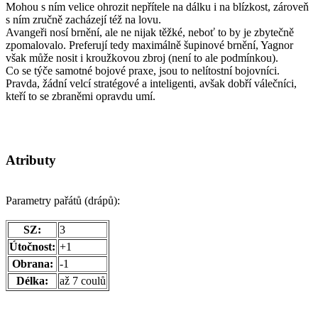
Mohou s ním velice ohrozit nepřítele na dálku i na blízkost, zároveň
s ním zručně zacházejí též na lovu.
Avangeři nosí brnění, ale ne nijak těžké, neboť to by je zbytečně
zpomalovalo. Preferují tedy maximálně šupinové brnění, Yagnor
však může nosit i kroužkovou zbroj (není to ale podmínkou).
Co se týče samotné bojové praxe, jsou to nelítostní bojovníci.
Pravda, žádní velcí stratégové a inteligenti, avšak dobří válečníci,
kteří to se zbraněmi opravdu umí.
Atributy
Parametry pařátů (drápů):
SZ:
3
Útočnost:
+1
Obrana:
-1
Délka:
až 7 coulů