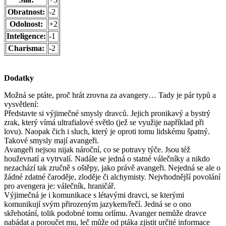
Obratnost:
-2
Odolnost:
+2
Inteligence:
-1
Charisma:
-2
Dodatky
Možná se ptáte, proč hrát zrovna za avangery… Tady je pár typů a
vysvětlení:
Představte si výjimečné smysly dravců. Jejich pronikavý a bystrý
zrak, který vímá ultrafialové světlo (jež se využije například při
lovu). Naopak čich i sluch, který je oproti tomu lidskému špatný.
Takové smysly mají avangeři.
Avangeři nejsou nijak nároční, co se potravy týče. Jsou též
houževnatí a vytrvalí. Nadále se jedná o statné válečníky a nikdo
nezachází tak zručně s oštěpy, jako právě avangeři. Nejedná se ale o
žádné zdatné čaroděje, zloděje či alchymisty. Nejvhodnější povolání
pro avengera je: válečník, hraničář.
Výjimečná je i komunikace s létavými dravci, se kterými
komunikují svým přirozeným jazykem/řečí. Jedná se o ono
skřehotání, tolik podobné tomu orlímu. Avanger nemůže dravce
nabádat a poroučet mu, leč může od ptáka zjistit určité informace