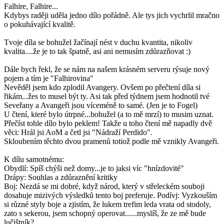
Falhire, Falhire...
Kdybys raději uděla jedno dílo pořádně. Ale tys jich vychrlil mračno
o pokuhávající kvalitě.
Tvoje díla se bohužel žačínají nést v duchu kvantita, nikoliv
kvalita....že je to tak špatně, asi ani nemusím zdůrazňovat :)
Dále bych řekl, že se nám na našem krásném serveru rýsuje nový
pojem a tím je "Falhirovina"
Nevěděl jsem kdo zplodil Avangery. Ovšem po přečtení díla si
řikám...žes to musel být ty. Asi tak před týdnem jsem hodnotil tvé
Seveřany a Avangeři jsou víceméně to samé. (Jen je to Fogel)
U čtení, které bylo útrpné...bohužel (a to mě mrzí) to musim uznat.
Přečíst tohle dílo bylo peklem! Takže u toho čtení mě napadly dvě
věci: Hrál jsi AoM a četl jsi "Nádraží Perdido".
Skloubením těchto dvou pramenů totiož podle mě vznikly Avangeři.
K dílu samotnému:
Obydlí: Spíš chýši než domy...je to jaksi víc "hnízdovité"
Drápy: Souhlas a zdůraznění kritiky
Boj: Nezdá se mi dobré, když národ, který v střeleckém souboji
dosahuje mizivých výsledků tento boj preferuje. Podívj: Vyzkouším
si různé styly boje a zjistím, že lukem trefim leda vrata od stodoly,
zato s sekerou, jsem schopný operovat......myslíš, že ze mě bude
lučištník?