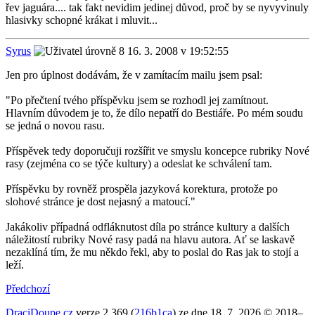
řev jaguára.... tak fakt nevidim jedinej důvod, proč by se nyvyvinuly
hlasivky schopné krákat i mluvit...
Syrus
16. 3. 2008 v 19:52:55
Jen pro úplnost dodávám, že v zamítacím mailu jsem psal:
"Po přečtení tvého příspěvku jsem se rozhodl jej zamítnout.
Hlavním důvodem je to, že dílo nepatří do Bestiáře. Po mém soudu
se jedná o novou rasu.
Příspěvek tedy doporučuji rozšířit ve smyslu koncepce rubriky Nové
rasy (zejména co se týče kultury) a odeslat ke schválení tam.
Příspěvku by rovněž prospěla jazyková korektura, protože po
slohové stránce je dost nejasný a matoucí."
Jakákoliv případná odfláknutost díla po stránce kultury a dalších
náležitostí rubriky Nové rasy padá na hlavu autora. Ať se laskavě
nezaklíná tím, že mu někdo řekl, aby to poslal do Ras jak to stojí a
leží.
Předchozí
DraciDoupe.cz
verze 2.369 (
216b1ca
) ze dne 18. 7. 2026 © 2018–