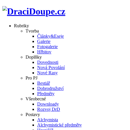
Rubriky
Tvorba
Články&Eseje
Galerie
Fotogalerie
Hřbitov
Doplňky
Dovednosti
Nová Povolání
Nové Rasy
Pro PJ
Bestiář
Dobrodružství
Předměty
Všeobecné
Downloady
Rozvoj DrD
Postavy
Alchymista
Alchymistické předměty