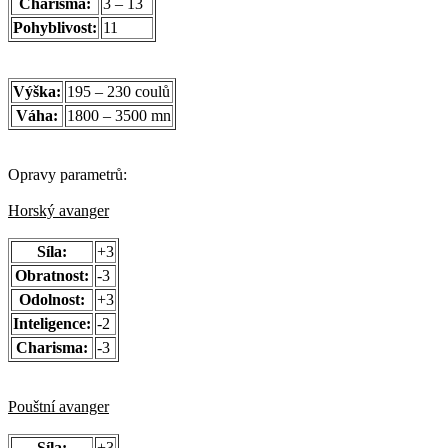
Charisma:
3 – 13
Pohyblivost:
11
Výška:
195 – 230 coulů
Váha:
1800 – 3500 mn
Opravy parametrů:
Horský avanger
Síla:
+3
Obratnost:
-3
Odolnost:
+3
Inteligence:
-2
Charisma:
-3
Pouštní avanger
Síla:
+3