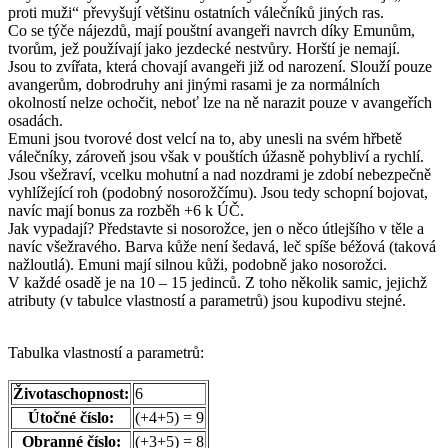
proti muži“ převyšují většinu ostatních válečníků jiných ras.
Co se týče nájezdů, mají pouštní avangeři navrch díky Emunům,
tvorům, jež používají jako jezdecké nestvůry. Horští je nemají.
Jsou to zvířata, která chovají avangeři již od narození. Slouží pouze
avangerům, dobrodruhy ani jinými rasami je za normálních
okolností nelze ochočit, neboť lze na ně narazit pouze v avangeřích
osadách.
Emuni jsou tvorové dost velcí na to, aby unesli na svém hřbetě
válečníky, zároveň jsou však v pouštích úžasně pohybliví a rychlí.
Jsou všežraví, vcelku mohutní a nad nozdrami je zdobí nebezpečně
vyhlížející roh (podobný nosorožčímu). Jsou tedy schopní bojovat,
navíc mají bonus za rozběh +6 k ÚČ.
Jak vypadají? Představte si nosorožce, jen o něco útlejšího v těle a
navíc všežravého. Barva kůže není šedavá, leč spíše béžová (taková
nažloutlá). Emuni mají silnou kůži, podobně jako nosorožci.
V každé osadě je na 10 – 15 jedinců. Z toho několik samic, jejichž
atributy (v tabulce vlastností a parametrů) jsou kupodivu stejné.
Tabulka vlastností a parametrů:
Životaschopnost:
6
Útočné číslo:
(+4+5) = 9
Obranné číslo:
(+3+5) = 8