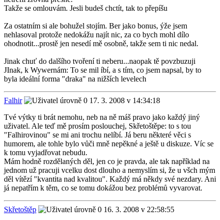
Takže se omlouvám. Jesli budeš chctít, tak to přepíšu
Za ostatním si ale bohužel stojím. Ber jako bonus, ýže jsem
nehlasoval protože nedokážu najít nic, za co bych mohl dílo
ohodnotit...prostě jen nesedí mě osobně, takže sem ti nic nedal.
Jinak chuť do dalšího tvoření ti neberu...naopak tě povzbuzuji
JInak, k Wywernám: To se mil íbí, a s tím, co jsem napsal, by to
byla ideální forma "draka" na nižších levelech
Falhir
17. 3. 2008 v 14:34:18
Tvé výtky ti brát nemohu, neb na ně máš pravo jako každý jiný
uživatel. Ale teď mě prosím poslouchej, Skřetoštěpe: to s tou
"Falhirovinou" se mi ani trochu nelíbí. Já beru některé věci s
humorem, ale tohle bylo vůči mně nepěkné a ještě u diskuze. Víc se
k tomu vyjadřovat nebudu.
Mám hodně rozdělaných děl, jen co je pravda, ale tak například na
jednom už pracuji vcelku dost dlouho a nemyslím si, že u všch mým
děl vítězí "kvantita nad kvalitou". Každý má někdy své nezdary. Ani
já nepatřím k těm, co se tomu dokážou bez problémů vyvarovat.
Skřetoštěp
16. 3. 2008 v 22:58:55