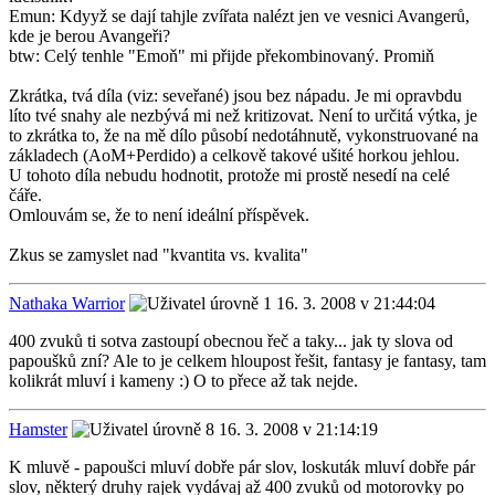
Emun: Kdyyž se dají tahjle zvířata nalézt jen ve vesnici Avangerů,
kde je berou Avangeři?
btw: Celý tenhle "Emoň" mi přijde překombinovaný. Promiň
Zkrátka, tvá díla (viz: seveřané) jsou bez nápadu. Je mi opravbdu
líto tvé snahy ale nezbývá mi než kritizovat. Není to určitá výtka, je
to zkrátka to, že na mě dílo působí nedotáhnutě, vykonstruované na
základech (AoM+Perdido) a celkově takové ušité horkou jehlou.
U tohoto díla nebudu hodnotit, protože mi prostě nesedí na celé
čáře.
Omlouvám se, že to není ideální příspěvek.
Zkus se zamyslet nad "kvantita vs. kvalita"
Nathaka Warrior
16. 3. 2008 v 21:44:04
400 zvuků ti sotva zastoupí obecnou řeč a taky... jak ty slova od
papoušků zní? Ale to je celkem hloupost řešit, fantasy je fantasy, tam
kolikrát mluví i kameny :) O to přece až tak nejde.
Hamster
16. 3. 2008 v 21:14:19
K mluvě - papoušci mluví dobře pár slov, loskuták mluví dobře pár
slov, některý druhy rajek vydávaj až 400 zvuků od motorovky po