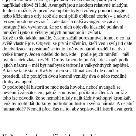
například elfové či lidé. Avangeři jsou národem relativně mladým.
Je dosti možné, že první exempláře byly stvořeny pomocí magie
nebo křížením s orly (což ale není příliš oblíbená teorie) – a takové
tvrzení nikdo nevyvrací - , ale další a další avangeři se začali
postupně tak vyvinovat, že se u nich objevilo klasické pohlavní
množení (jako u většiny jiných humanoidů i zvířat).
Když to šlo takhle nadále, časem začali porozumívat tomu, o co na
světě vlastně jde. Objevili se první náčelníci, kteří vedli svůj lid dále
do civilizace, a postupně se tento kočovný národ rozdělil na dva
velké kmeny. Jeden odešel do hor, kde – podle jejich mínění – měl
být dostatek zlata a zvěři. Druhý kmen do pouští, kde – opět podle
jejich názoru – měl být nadbytek teritorií a válkychtivých nepřátel.
A tak se také stalo. Každý kmen se aklimatizoval dle daného
prostředí, až z pouhých dvou kmenů vznikly dva o něco rozdílné
druhy avangerů.
O podrobnější historii se moc nedá hovořit, neboť avangeři se
nevěnují záležitostem, jakož jsou psaní, počítání a čtení. A tudíž z
toho lze odvodit, že se nemohl nikdy najít žádný schopný kronikář,
jenž by mohl dát do kupy podrobnou historii svého národa. A ostatní
humanoidé? Nemají přeci čas na to, aby sepisovali historii avangerů.