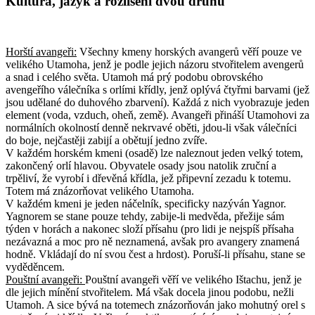
Kultura, jazyk a rozlišení dvou druhů
Horští avangeři:
Všechny kmeny horských avangerů věří pouze ve
velikého Utamoha, jenž je podle jejich názoru stvořitelem avengerů
a snad i celého světa. Utamoh má prý podobu obrovského
avengeřího válečníka s orlími křídly, jenž oplývá čtyřmi barvami (jež
jsou udělané do duhového zbarvení). Každá z nich vyobrazuje jeden
element (voda, vzduch, oheň, země). Avangeři přináší Utamohovi za
normálních okolností denně nekrvavé oběti, jdou-li však válečníci
do boje, nejčastěji zabijí a obětují jedno zvíře.
V každém horském kmeni (osadě) lze naleznout jeden velký totem,
zakončený orlí hlavou. Obyvatele osady jsou natolik zruční a
trpěliví, že vyrobí i dřevěná křídla, jež připevní zezadu k totemu.
Totem má znázorňovat velikého Utamoha.
V každém kmeni je jeden náčelník, specificky nazýván Yagnor.
Yagnorem se stane pouze tehdy, zabije-li medvěda, přežije sám
týden v horách a nakonec složí přísahu (pro lidi je nejspíš přísaha
nezávazná a moc pro ně neznamená, avšak pro avangery znamená
hodně. Vkládají do ní svou čest a hrdost). Poruší-li přísahu, stane se
vyděděncem.
Pouštní avangeři:
Pouštní avangeři věří ve velikého Ištachu, jenž je
dle jejich mínění stvořitelem. Má však docela jinou podobu, nežli
Utamoh. A sice bývá na totemech znázorňován jako mohutný orel s