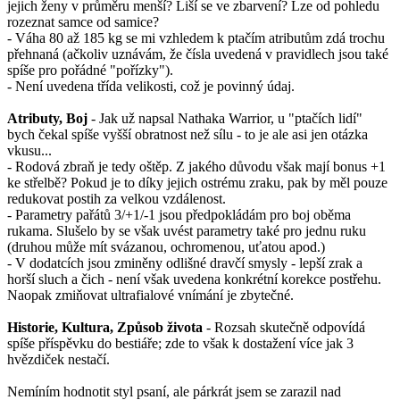
jejich ženy v průměru menší? Liší se ve zbarvení? Lze od pohledu
rozeznat samce od samice?
- Váha 80 až 185 kg se mi vzhledem k ptačím atributům zdá trochu
přehnaná (ačkoliv uznávám, že čísla uvedená v pravidlech jsou také
spíše pro pořádné "pořízky").
- Není uvedena třída velikosti, což je povinný údaj.
Atributy, Boj
- Jak už napsal Nathaka Warrior, u "ptačích lidí"
bych čekal spíše vyšší obratnost než sílu - to je ale asi jen otázka
vkusu...
- Rodová zbraň je tedy oštěp. Z jakého důvodu však mají bonus +1
ke střelbě? Pokud je to díky jejich ostrému zraku, pak by měl pouze
redukovat postih za velkou vzdálenost.
- Parametry pařátů 3/+1/-1 jsou předpokládám pro boj oběma
rukama. Slušelo by se však uvést parametry také pro jednu ruku
(druhou může mít svázanou, ochromenou, uťatou apod.)
- V dodatcích jsou zminěny odlišné dravčí smysly - lepší zrak a
horší sluch a čich - není však uvedena konkrétní korekce postřehu.
Naopak zmiňovat ultrafialové vnímání je zbytečné.
Historie, Kultura, Způsob života
- Rozsah skutečně odpovídá
spíše příspěvku do bestiáře; zde to však k dostažení více jak 3
hvězdiček nestačí.
Nemíním hodnotit styl psaní, ale párkrát jsem se zarazil nad