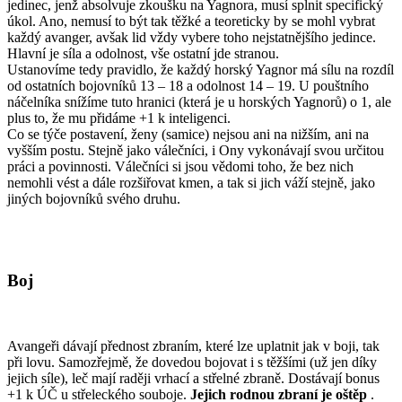
jedinec, jenž absolvuje zkoušku na Yagnora, musí splnit specifický
úkol. Ano, nemusí to být tak těžké a teoreticky by se mohl vybrat
každý avanger, avšak lid vždy vybere toho nejstatnějšího jedince.
Hlavní je síla a odolnost, vše ostatní jde stranou.
Ustanovíme tedy pravidlo, že každý horský Yagnor má sílu na rozdíl
od ostatních bojovníků 13 – 18 a odolnost 14 – 19. U pouštního
náčelníka snížíme tuto hranici (která je u horských Yagnorů) o 1, ale
plus to, že mu přidáme +1 k inteligenci.
Co se týče postavení, ženy (samice) nejsou ani na nižším, ani na
vyšším postu. Stejně jako válečníci, i Ony vykonávají svou určitou
práci a povinnosti. Válečníci si jsou vědomi toho, že bez nich
nemohli vést a dále rozšiřovat kmen, a tak si jich váží stejně, jako
jiných bojovníků svého druhu.
Boj
Avangeři dávají přednost zbraním, které lze uplatnit jak v boji, tak
při lovu. Samozřejmě, že dovedou bojovat i s těžšími (už jen díky
jejich síle), leč mají raději vrhací a střelné zbraně. Dostávají bonus
+1 k ÚČ u střeleckého souboje.
Jejich rodnou zbraní je oštěp
.