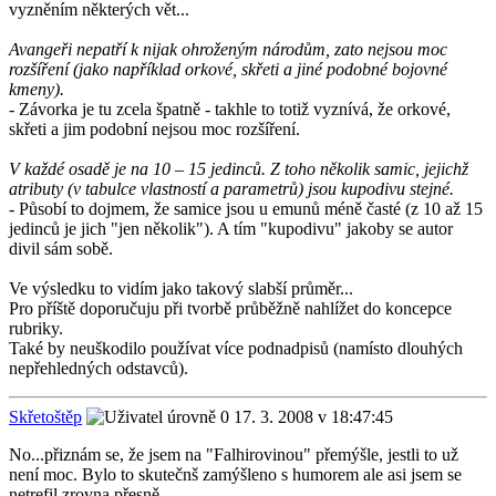
vyzněním některých vět...
Avangeři nepatří k nijak ohroženým národům, zato nejsou moc
rozšíření (jako například orkové, skřeti a jiné podobné bojovné
kmeny).
- Závorka je tu zcela špatně - takhle to totiž vyznívá, že orkové,
skřeti a jim podobní nejsou moc rozšíření.
V každé osadě je na 10 – 15 jedinců. Z toho několik samic, jejichž
atributy (v tabulce vlastností a parametrů) jsou kupodivu stejné.
- Působí to dojmem, že samice jsou u emunů méně časté (z 10 až 15
jedinců je jich "jen několik"). A tím "kupodivu" jakoby se autor
divil sám sobě.
Ve výsledku to vidím jako takový slabší průměr...
Pro příště doporučuju při tvorbě průběžně nahlížet do koncepce
rubriky.
Také by neuškodilo používat více podnadpisů (namísto dlouhých
nepřehledných odstavců).
Skřetoštěp
17. 3. 2008 v 18:47:45
No...přiznám se, že jsem na "Falhirovinou" přemýšle, jestli to už
není moc. Bylo to skutečnš zamýšleno s humorem ale asi jsem se
netrefil zrovna přesně.