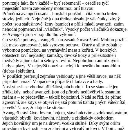
potvrzuje fakt, že v každé – byť sebemenší – osadě se tyčí
majestátní totem zakončený mohutnou orlí hlavou.
Průměrná avangeří osada - horská i pouštní – čítá zhruba kolem
stovky jedinců. Nejméně jedna třetina obsahuje válečníky, zbylý
počet jsou stařešinové, ženy (samice) a příliš mladí avangeři, zatím
nehodni pojmenování „válečník“. Vysoký počet válečníků dokazuje,
že Avangeři jsou v boji dlouho výkonní.
Co se týče potravy, avangeři jsou zásadně masožraví. Mohou pozřít
jak maso zpracované, tak syrovou potravu. Ostrý a silný zobák je
výbornou pomůckou na vytrhávání masa z kořisti. V horských
oblastech loví nejčastěji kamzíky, divoké kozy a příležitostně i
medvědy a jiné okolní šelmy v revíru. Nepohrdnou ani různými
hady a plazy. V nejvyšší nouzi se uchýlí k menším humanoidům
(třebas i skřetům).
V pouštích preferují zejména velbloudy a jiné větší savce, na něž
případně narazí. V opačném případě i hlodavce a hady.
Naskytne-li se vhodná příležitost, obchodují. To se stane ale jen
zřídkakdy, neboť avangeři jsou od přírody nedůvěřiví k ostatním
rasám a – to především – taktéž bojechtiví. Nedá se říci, že přímo
agresivní, ale když se objeví nějaká potulná banda jiných válečníků,
je velká šance, že dojde ke střetu.
Avangeři tráví život lovem, bojem, stavebnictvím a zdokonalováním
vlastních obydlí, kovářstvím, nájezdy a zřídkakdy obchodem.
Jejich kovářský um je na úrovni vcelku slušné. Díky svým orlím
smyslům a bystrosti jsou zdatnými a vytrvalými lovci. V boji „muž