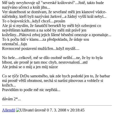
Mě tady nevyhovuje už "severské království"...Jistě, takto bude
nazýváno učenci a králi jihu...
Ver skuteřnosti se domívam, že seveřané měli jen klanové vůdce-
náčelníky, kteří byli nazýváni Jarlové...a žádný vyšší král nebyl...
To o bojovnících...když chceš....prosím
Ale já si myslím, že fanatičtí bersekři by měli být ozbrojeni co
největšímm kalibrem a na sobě by měli mít právě jen
kožešiny...Plátová zrboj jejich šílené běsnění omezuje a zpomaluje...
To k počtu lidí v klanu....za předpokladu, že údaje sou
orientační...fajn
Rovnocené postavení mužů/žen...když myslíš....
No hele....celkově, mě se dílo osobně nelíbí....ne, že by to byla
blbost, ale prostě je tam moc chyb, nesrovnalostí...atd
Ale jedná se o můj a jen můj názor
Co se týče DrDu samotného, tak zde bych podotkl jen to, že barbar
má prostě větší obratnost, nechá si narůst plnovous a vobleče si
kožich...
Pravidlům to podle mě nic nepřidá...
dávám 2*...
Allendil
7. 3. 2008 v 20:18:45