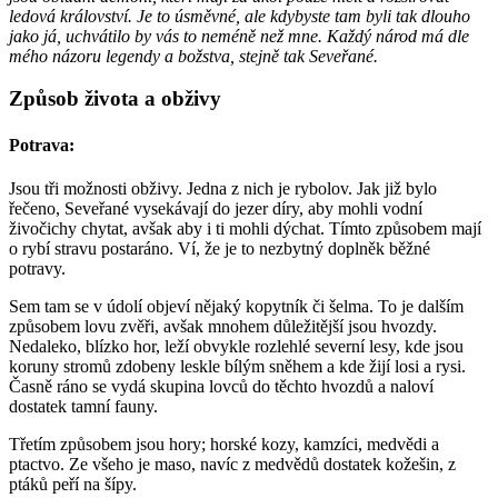
ledová království. Je to úsměvné, ale kdybyste tam byli tak dlouho
jako já, uchvátilo by vás to neméně než mne. Každý národ má dle
mého názoru legendy a božstva, stejně tak Seveřané.
Způsob života a obživy
Potrava:
Jsou tři možnosti obživy. Jedna z nich je rybolov. Jak již bylo
řečeno, Seveřané vysekávají do jezer díry, aby mohli vodní
živočichy chytat, avšak aby i ti mohli dýchat. Tímto způsobem mají
o rybí stravu postaráno. Ví, že je to nezbytný doplněk běžné
potravy.
Sem tam se v údolí objeví nějaký kopytník či šelma. To je dalším
způsobem lovu zvěři, avšak mnohem důležitější jsou hvozdy.
Nedaleko, blízko hor, leží obvykle rozlehlé severní lesy, kde jsou
koruny stromů zdobeny leskle bílým sněhem a kde žijí losi a rysi.
Časně ráno se vydá skupina lovců do těchto hvozdů a naloví
dostatek tamní fauny.
Třetím způsobem jsou hory; horské kozy, kamzíci, medvědi a
ptactvo. Ze všeho je maso, navíc z medvědů dostatek kožešin, z
ptáků peří na šípy.