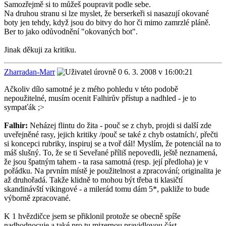
Samozřejmě si to můžeš poupravit podle sebe.
Na druhou stranu si lze myslet, že berserkeři si nasazují okované
boty jen tehdy, když jsou do bitvy do hor či mimo zamrzlé pláně.
Ber to jako odůvodnění "okovaných bot".
Jinak děkuji za kritiku.
Zharradan-Marr
6. 3. 2008 v 16:00:21
Ačkoliv dílo samotné je z mého pohledu v této podobě
nepoužitelné, musím ocenit Falhirův přístup a nadhled - je to
sympaťák ;>
Falhir:
Neházej flintu do žita - pouč se z chyb, projdi si další zde
uveřejněné rasy, jejich kritiky /pouč se také z chyb ostatních/, přečti
si koncepci rubriky, inspiruj se a tvoř dál! Myslím, že potenciál na to
máš slušný. To, že se ti Seveřané příliš nepovedli, ještě neznamená,
že jsou špatným tahem - ta rasa samotná (resp. její předloha) je v
pořádku. Na prvním místě je použitelnost a zpracování; originalita je
až druhořadá. Takže klidně to mohou být třeba ti klasičtí
skandinávští vikingové - a milerád tomu dám 5*, pakliže to bude
výborně zpracované.
K 1 hvězdičce jsem se přiklonil protože se obecně spíše
nadhodnocuje a také pro tu mizernou pravidlovou část...