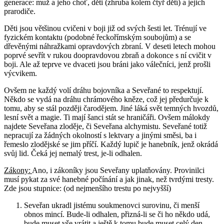
generace: muž a jeho choť, děti (zhruba kolem čtyř dětí) a jejich
prarodiče.
Děti jsou většinou cvičeni v boji již od svých šesti let. Trénují ve
fyzickém kontaktu (podobné řeckořímským soubojům) a se
dřevěnými náhražkami opravdových zbraní. V deseti letech mohou
poprvé sevřít v rukou doopravdovou zbraň a dokonce s ní cvičit v
boji. Ale až teprve ve dvaceti jsou bráni jako válečníci, jenž prošli
výcvikem.
Ovšem ne každý volí dráhu bojovníka a Seveřané to respektují.
Někdo se vydá na dráhu chrámového kněze, což jej předurčuje k
tomu, aby se stál později čarodějem. Jiné láká svět temných hvozdů,
lesní svět a magie. Ti mají šanci stát se hraničáři. Ovšem málokdy
najdete Seveřana zloděje, či Seveřana alchymistu. Seveřané totiž
nepracují za žádných okolností s lektvary a jinými směsi, ba i
řemeslo zlodějské se jim příčí. Každý lupič je hanebník, jenž okrádá
svůj lid. Čeká jej nemalý trest, je-li odhalen.
Zákony:
Ano, i zákoníky jsou Seveřany uplatňovány. Provinilci
musí pykat za své hanebné počínání a jak jinak, než tvrdými tresty.
Zde jsou stupnice: (od nejmenšího trestu po nejvyšší)
Seveřan ukradl jistému soukmenovci surovinu, či menší
obnos mincí. Bude-li odhalen, přizná-li se či ho někdo udá,
bude muset vše vrátit a ještě k tomu bude muset celý den