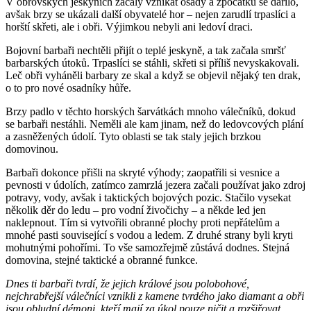
V obrovských jeskyních začaly vznikat osady a zpočátku se dařilo,
avšak brzy se ukázali další obyvatelé hor – nejen zarudlí trpaslíci a
horští skřeti, ale i obři. Výjimkou nebyli ani ledoví draci.
Bojovní barbaři nechtěli přijít o teplé jeskyně, a tak začala smršť
barbarských útoků. Trpaslíci se stáhli, skřeti si příliš nevyskakovali.
Leč obři vyháněli barbary ze skal a když se objevil nějaký ten drak,
o to pro nové osadníky hůře.
Brzy padlo v těchto horských šarvátkách mnoho válečníků, dokud
se barbaři nestáhli. Neměli ale kam jinam, než do ledovcových plání
a zasněžených údolí. Tyto oblasti se tak staly jejich brzkou
domovinou.
Barbaři dokonce přišli na skryté výhody; zaopatřili si vesnice a
pevnosti v údolích, zatímco zamrzlá jezera začali používat jako zdroj
potravy, vody, avšak i taktických bojových pozic. Stačilo vysekat
několik děr do ledu – pro vodní živočichy – a někde led jen
naklepnout. Tím si vytvořili obranné plochy proti nepřátelům a
mnohé pasti související s vodou a ledem. Z druhé strany byli kryti
mohutnými pohořími. To vše samozřejmě zůstává dodnes. Stejná
domovina, stejné taktické a obranné funkce.
Dnes ti barbaři tvrdí, že jejich králové jsou polobohové,
nejchrabřejší válečníci vznikli z kamene tvrdého jako diamant a obři
jsou obludní démoni, kteří mají za úkol pouze ničit a rozšiřovat