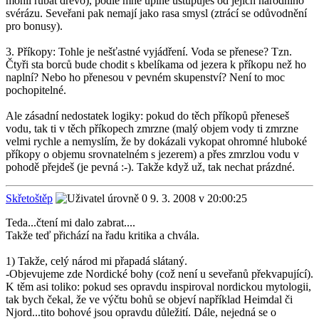
mohli rubat dřevo), podle mne úplně ustupuješ od jejich národního
svérázu. Seveřani pak nemají jako rasa smysl (ztrácí se odůvodnění
pro bonusy).
3. Příkopy: Tohle je nešťastné vyjádření. Voda se přenese? Tzn.
Čtyři sta borců bude chodit s kbelíkama od jezera k příkopu než ho
naplní? Nebo ho přenesou v pevném skupenství? Není to moc
pochopitelné.
Ale zásadní nedostatek logiky: pokud do těch příkopů přeneseš
vodu, tak ti v těch příkopech zmrzne (malý objem vody ti zmrzne
velmi rychle a nemyslím, že by dokázali vykopat ohromné hluboké
příkopy o objemu srovnatelném s jezerem) a přes zmrzlou vodu v
pohodě přejdeš (je pevná :-). Takže když už, tak nechat prázdné.
Skřetoštěp
9. 3. 2008 v 20:00:25
Teda...čtení mi dalo zabrat....
Takže teď přichází na řadu kritika a chvála.
1) Takže, celý národ mi přapadá slátaný.
-Objevujeme zde Nordické bohy (což není u seveřanů překvapující).
K těm asi toliko: pokud ses opravdu inspiroval nordickou mytologii,
tak bych čekal, že ve výčtu bohů se objeví například Heimdal či
Njord...tito bohové jsou opravdu důležití. Dále, nejedná se o