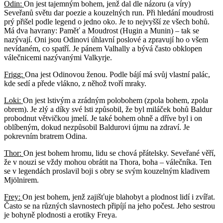
Odin:
On jest tajemným bohem, jenž dal dle názoru (a víry)
Seveřanů světu dar poezie a kouzelných run. Při hledání moudrosti
prý přišel podle legend o jedno oko. Je to nejvyšší ze všech bohů.
Má dva havrany: Paměť a Moudrost (Hugin a Munin) – tak se
nazývají. Oni jsou Odinovi úhlavní poslové a zpravují ho o všem
nevídaném, co spatří. Je pánem Valhally a bývá často obklopen
válečnicemi nazývanými Valkyrje.
Frigg:
Ona jest Odinovou ženou. Podle bájí má svůj vlastní palác,
kde sedí a přede vlákno, z něhož tvoří mraky.
Loki:
On jest lstivým a zrádným polobohem (zpola bohem, zpola
obrem). Je zlý a díky své lsti způsobil, že byl miláček bohů Baldur
probodnut větvičkou jmelí. Je také bohem ohně a dříve byl i on
oblíbeným, dokud nezpůsobil Baldurovi újmu na zdraví. Je
pokrevním bratrem Odina.
Thor:
On jest bohem hromu, lidu se chová přátelsky. Seveřané věří,
že v nouzi se vždy mohou obrátit na Thora, boha – válečníka. Ten
se v legendách proslavil boji s obry se svým kouzelným kladivem
Mjölnirem.
Frey:
On jest bohem, jenž zajišťuje blahobyt a plodnost lidí i zvířat.
Často se na různých slavnostech připíjí na jeho počest. Jeho sestrou
je bohyně plodnosti a erotiky Freya.