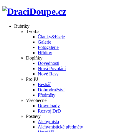
Rubriky
Tvorba
Články&Eseje
Galerie
Fotogalerie
Hřbitov
Doplňky
Dovednosti
Nová Povolání
Nové Rasy
Pro PJ
Bestiář
Dobrodružství
Předměty
Všeobecné
Downloady
Rozvoj DrD
Postavy
Alchymista
Alchymistické předměty