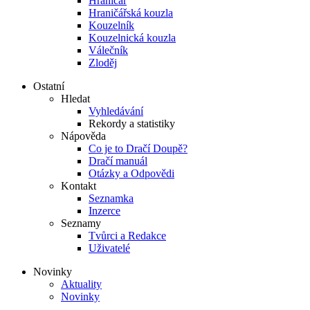
Hraničář
Hraničářská kouzla
Kouzelník
Kouzelnická kouzla
Válečník
Zloděj
Ostatní
Hledat
Vyhledávání
Rekordy a statistiky
Nápověda
Co je to Dračí Doupě?
Dračí manuál
Otázky a Odpovědi
Kontakt
Seznamka
Inzerce
Seznamy
Tvůrci a Redakce
Uživatelé
Novinky
Aktuality
Novinky