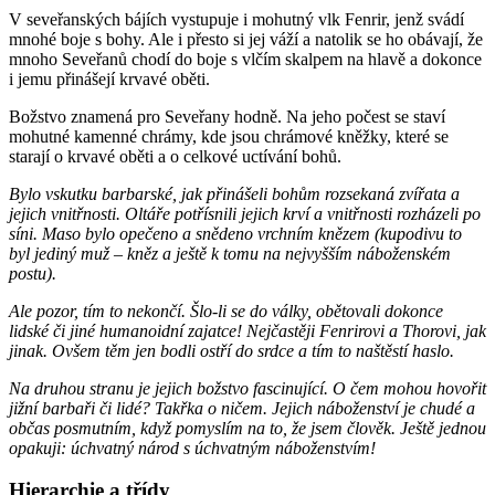
V seveřanských bájích vystupuje i mohutný vlk Fenrir, jenž svádí
mnohé boje s bohy. Ale i přesto si jej váží a natolik se ho obávají, že
mnoho Seveřanů chodí do boje s vlčím skalpem na hlavě a dokonce
i jemu přinášejí krvavé oběti.
Božstvo znamená pro Seveřany hodně. Na jeho počest se staví
mohutné kamenné chrámy, kde jsou chrámové kněžky, které se
starají o krvavé oběti a o celkové uctívání bohů.
Bylo vskutku barbarské, jak přinášeli bohům rozsekaná zvířata a
jejich vnitřnosti. Oltáře potřísnili jejich krví a vnitřnosti rozházeli po
síni. Maso bylo opečeno a snědeno vrchním knězem (kupodivu to
byl jediný muž – kněz a ještě k tomu na nejvyšším náboženském
postu).
Ale pozor, tím to nekončí. Šlo-li se do války, obětovali dokonce
lidské či jiné humanoidní zajatce! Nejčastěji Fenrirovi a Thorovi, jak
jinak. Ovšem těm jen bodli ostří do srdce a tím to naštěstí haslo.
Na druhou stranu je jejich božstvo fascinující. O čem mohou hovořit
jižní barbaři či lidé? Takřka o ničem. Jejich náboženství je chudé a
občas posmutním, když pomyslím na to, že jsem člověk. Ještě jednou
opakuji: úchvatný národ s úchvatným náboženstvím!
Hierarchie a třídy