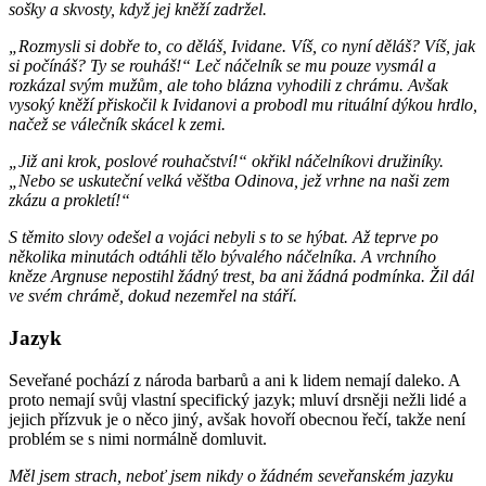
sošky a skvosty, když jej kněží zadržel.
„Rozmysli si dobře to, co děláš, Ividane. Víš, co nyní děláš? Víš, jak
si počínáš? Ty se rouháš!“ Leč náčelník se mu pouze vysmál a
rozkázal svým mužům, ale toho blázna vyhodili z chrámu. Avšak
vysoký kněží přiskočil k Ividanovi a probodl mu rituální dýkou hrdlo,
načež se válečník skácel k zemi.
„Již ani krok, poslové rouhačství!“ okřikl náčelníkovi družiníky.
„Nebo se uskuteční velká věštba Odinova, jež vrhne na naši zem
zkázu a prokletí!“
S těmito slovy odešel a vojáci nebyli s to se hýbat. Až teprve po
několika minutách odtáhli tělo bývalého náčelníka. A vrchního
kněze Argnuse nepostihl žádný trest, ba ani žádná podmínka. Žil dál
ve svém chrámě, dokud nezemřel na stáří.
Jazyk
Seveřané pochází z národa barbarů a ani k lidem nemají daleko. A
proto nemají svůj vlastní specifický jazyk; mluví drsněji nežli lidé a
jejich přízvuk je o něco jiný, avšak hovoří obecnou řečí, takže není
problém se s nimi normálně domluvit.
Měl jsem strach, neboť jsem nikdy o žádném seveřanském jazyku