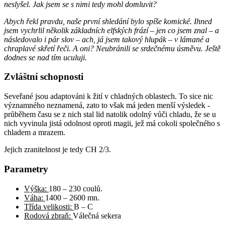
neslyšel. Jak jsem se s nimi tedy mohl domluvit?
Abych řekl pravdu, naše první shledání bylo spíše komické. Ihned
jsem vychrlil několik základních elfských frází – jen co jsem znal – a
následovalo i pár slov – ach, já jsem takový hlupák – v lámané a
chraplavé skřetí řeči. A oni? Neubránili se srdečnému úsměvu. Ještě
dodnes se nad tím uculuji.
Zvláštní schopnosti
Seveřané jsou adaptováni k žití v chladných oblastech. To sice nic
významného neznamená, zato to však má jeden menší výsledek -
průběhem času se z nich stal lid natolik odolný vůči chladu, že se u
nich vyvinula jistá odolnost oproti magii, jež má cokoli společného s
chladem a mrazem.
Jejich zranitelnost je tedy CH 2/3.
Parametry
Výška:
180 – 230 coulů.
Váha:
1400 – 2600 mn.
Třída velikosti:
B – C
Rodová zbraň:
Válečná sekera