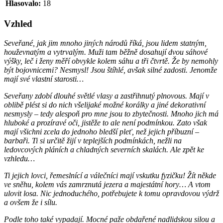
Hlasovalo:
18
Vzhled
Seveřané, jak jim mnoho jiných národů říká, jsou lidem statným,
houževnatým a vytrvalým. Muži tam běžně dosahují dvou sáhové
výšky, leč i ženy měří obvykle kolem sáhu a tři čtvrtě. Že by nemohly
být bojovnicemi? Nesmysl! Jsou štíhlé, avšak silné zadosti. Jenomže
mají své vlastní starosti…
Seveřany zdobí dlouhé světlé vlasy a zastřihnutý plnovous. Mají v
oblibě plést si do nich všelijaké možné korálky a jiné dekorativní
nesmysly – tedy alespoň pro mne jsou to zbytečnosti. Mnoho jich má
hluboké a prozíravé oči, jistěže to ale není podmínkou. Zato však
mají všichni zcela do jednoho bledší pleť, než jejich příbuzní –
barbaři. Ti si určitě žijí v teplejších podmínkách, nežli na
ledovcových pláních a chladných severních skalách. Ale zpět ke
vzhledu…
Ti jejich lovci, řemeslnící a válečníci mají vskutku fyzičku! Žít někde
ve sněhu, kolem vás zamrznutá jezera a majestátní hory… A vtom
ulovit losa. Nic jednoduchého, potřebujete k tomu opravdovou výdrž
a ovšem že i sílu.
Podle toho také vypadají. Mocné paže obdařené nadlidskou silou a