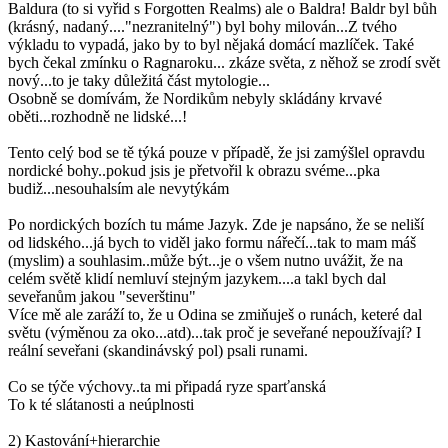
Baldura (to si vyřid s Forgotten Realms) ale o Baldra! Baldr byl bůh
(krásný, nadaný...."nezranitelný") byl bohy milován...Z tvého
výkladu to vypadá, jako by to byl nějaká domácí mazlíček. Také
bych čekal zmínku o Ragnaroku... zkáze světa, z něhož se zrodí svět
nový...to je taky důležitá část mytologie...
Osobně se domívám, že Nordikům nebyly skládány krvavé
oběti...rozhodně ne lidské...!
Tento celý bod se tě týká pouze v případě, že jsi zamýšlel opravdu
nordické bohy..pokud jsis je přetvořil k obrazu svéme...pka
budiž...nesouhalsím ale nevytýkám
Po nordických bozích tu máme Jazyk. Zde je napsáno, že se neliší
od lidského...já bych to viděl jako formu nářečí...tak to mam máš
(myslim) a souhlasim..může být...je o všem nutno uvážit, že na
celém světě klidí nemluví stejným jazykem....a takl bych dal
seveřanům jakou "severštinu"
Více mě ale zaráží to, že u Odina se zmiňuješ o runách, keteré dal
světu (výměnou za oko...atd)...tak proč je seveřané nepoužívají? I
reální seveřani (skandinávský pol) psali runami.
Co se týče výchovy..ta mi připadá ryze sparťanská
To k té slátanosti a neúplnosti
2) Kastování+hierarchie