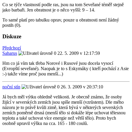
Co se týče vlastností podle ras, jsou na tom Seveřané téměř stejně
jako barbaři. Jen obratnost je o něco vyšší: 9 – 14.
To samé platí pro tabulku oprav, pouze u obratnosti není žádný
postih (0).
Diskuze
Předchozí
Saharus
22. 5. 2009 v 12:17:59
Hm co já vím tak třeba Norové i Rusové jsou docela vysocí
(Evropští seveřané). Naopak je to s Eskymáky ( kteří pochází z Asie
:-) takže víme proč jsou menší...)
noční stín
26. 3. 2009 v 20:37:10
Já bych měl výtku ohledně velikosti. Je obecně známo, že osoby
žijící v severských zemích jsou spíše menší (vzrůstem). Dle mého
názoru je to právě kvůli zimě, která bývá v některých severských
zemích poměrně drsná (menší tělo si dokáže lépe uchovat tělesnou
teplotu a také uchovat více energie než větší tělo). Proto bych
osobně upravil výšku na cca. 165 - 180 coulů.