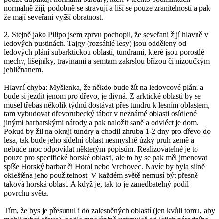
normálně žijí, podobně se stravují a liší se pouze zranitelností a pak
že mají seveřani vyšší obratnost.
2. Stejně jako Pilipo jsem zprvu pochopil, že seveřani žijí hlavně v
ledových pustinách. Tajgy (rozsáhlé lesy) jsou odděleny od
ledových plání subarktickou oblastí, tundrami, které jsou porostlé
mechy, lišejníky, travinami a semtam zakrslou břízou či nizoučkým
jehličnanem.
Hlavní chyba: Myšlenka, že někdo bude žít na ledovcové pláni a
bude si jezdit jenom pro dřevo, je divná. Z arktické oblasti by se
musel třebas několik týdnů dostávat přes tundru k lesním oblastem,
tam vybudovat dřevorubecký tábor v neznámé oblasti osídlené
jinými barbarskými národy a pak naložit saně a odvléct je dom.
Pokud by žil na okraji tundry a chodil zhruba 1-2 dny pro dřevo do
lesa, tak bude jeho sídelní oblast nesmyslně úzký pruh země a
nebude moc odpovídat některým popisům. Realizovatelné je to
pouze pro specifické horské oblasti, ale to by se pak měl jmenovat
spíše Horský barbar či Horal nebo Vrchovec. Navíc by byla silně
okleštěna jeho použitelnost. V každém světě nemusí být přesně
taková horská oblast. A když je, tak to je zanedbatelný podíl
povrchu světa.
Tím, že bys je přesunul i do zalesněných oblastí (jen kvůli tomu, aby