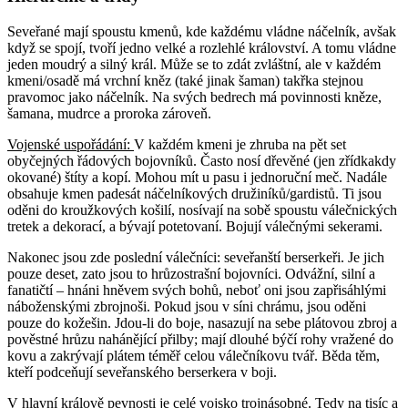
Seveřané mají spoustu kmenů, kde každému vládne náčelník, avšak
když se spojí, tvoří jedno velké a rozlehlé království. A tomu vládne
jeden moudrý a silný král. Může se to zdát zvláštní, ale v každém
kmeni/osadě má vrchní kněz (také jinak šaman) takřka stejnou
pravomoc jako náčelník. Na svých bedrech má povinnosti kněze,
šamana, mudrce a proroka zároveň.
Vojenské uspořádání:
V každém kmeni je zhruba na pět set
obyčejných řádových bojovníků. Často nosí dřevěné (jen zřídkakdy
okované) štíty a kopí. Mohou mít u pasu i jednoruční meč. Nadále
obsahuje kmen padesát náčelníkových družiníků/gardistů. Ti jsou
oděni do kroužkových košilí, nosívají na sobě spoustu válečnických
tretek a dekorací, a bývají potetovaní. Bojují válečnými sekerami.
Nakonec jsou zde poslední válečníci: seveřanští berserkeři. Je jich
pouze deset, zato jsou to hrůzostrašní bojovníci. Odvážní, silní a
fanatičtí – hnáni hněvem svých bohů, neboť oni jsou zapřisáhlými
náboženskými zbrojnoši. Pokud jsou v síni chrámu, jsou oděni
pouze do kožešin. Jdou-li do boje, nasazují na sebe plátovou zbroj a
pověstné hrůzu nahánějící přilby; mají dlouhé býčí rohy vražené do
kovu a zakrývají plátem téměř celou válečníkovu tvář. Běda těm,
kteří podceňují seveřanského berserkera v boji.
V hlavní králově pevnosti je celé vojsko trojnásobné. Tedy na tisíc a