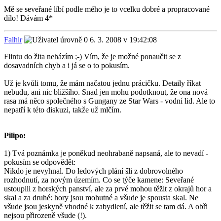
Mě se seveřané líbí podle mého je to vcelku dobré a propracované
dílo! Dávám 4*
Falhir
6. 3. 2008 v 19:42:08
Flintu do žita neházím ;-) Vím, že je možné ponaučit se z
dosavadních chyb a i já se o to pokusím.
Už je kvůli tomu, že mám načatou jednu prácičku. Detaily říkat
nebudu, ani nic bližšího. Snad jen mohu podotknout, že ona nová
rasa má něco společného s Gungany ze Star Wars - vodní lid. Ale to
nepatří k této diskuzi, takže už mlčím.
Pilipo:
1) Tvá poznámka je poněkud neohrabaně napsaná, ale to nevadí -
pokusím se odpovědět:
Nikdo je nevyhnal. Do ledových plání šli z dobrovolného
rozhodnutí, za novým územím. Co se týče kamene: Seveřané
ustoupili z horských panství, ale za prvé mohou těžit z okrajů hor a
skal a za druhé: hory jsou mohutné a všude je spousta skal. Ne
všude jsou jeskyně vhodné k zabydlení, ale těžit se tam dá. A obři
nejsou přirozeně všude (!).