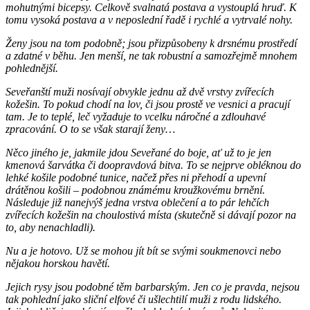
mohutnými bicepsy. Celkově svalnatá postava a vystouplá hruď. K
tomu vysoká postava a v neposlední řadě i rychlé a vytrvalé nohy.
Ženy jsou na tom podobně; jsou přizpůsobeny k drsnému prostředí
a zdatné v běhu. Jen menší, ne tak robustní a samozřejmě mnohem
pohlednější.
Seveřanští muži nosívají obvykle jednu až dvě vrstvy zvířecích
kožešin. To pokud chodí na lov, či jsou prostě ve vesnici a pracují
tam. Je to teplé, leč vyžaduje to vcelku náročné a zdlouhavé
zpracování. O to se však starají ženy…
Něco jiného je, jakmile jdou Seveřané do boje, ať už to je jen
kmenová šarvátka či doopravdová bitva. To se nejprve obléknou do
lehké košile podobné tunice, načež přes ni přehodí a upevní
drátěnou košili – podobnou známému kroužkovému brnění.
Následuje již nanejvýš jedna vrstva oblečení a to pár lehčích
zvířecích kožešin na choulostivá místa (skutečně si dávají pozor na
to, aby nenachladli).
Nu a je hotovo. Už se mohou jít bít se svými soukmenovci nebo
nějakou horskou havětí.
Jejich rysy jsou podobné těm barbarským. Jen co je pravda, nejsou
tak pohlední jako sliční elfové či ušlechtilí muži z rodu lidského.