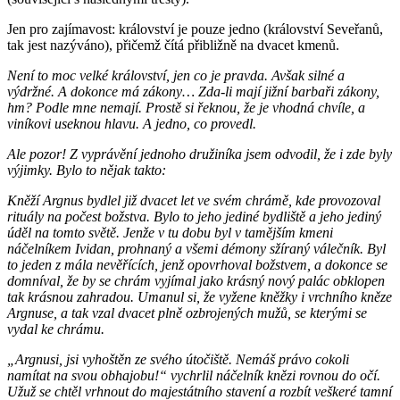
Jen pro zajímavost: království je pouze jedno (království Seveřanů,
tak jest nazýváno), přičemž čítá přibližně na dvacet kmenů.
Není to moc velké království, jen co je pravda. Avšak silné a
výdržné. A dokonce má zákony… Zda-li mají jižní barbaři zákony,
hm? Podle mne nemají. Prostě si řeknou, že je vhodná chvíle, a
viníkovi useknou hlavu. A jedno, co provedl.
Ale pozor! Z vyprávění jednoho družiníka jsem odvodil, že i zde byly
výjimky. Bylo to nějak takto:
Kněží Argnus bydlel již dvacet let ve svém chrámě, kde provozoval
rituály na počest božstva. Bylo to jeho jediné bydliště a jeho jediný
úděl na tomto světě. Jenže v tu dobu byl v tamějším kmeni
náčelníkem Ividan, prohnaný a všemi démony sžíraný válečník. Byl
to jeden z mála nevěřících, jenž opovrhoval božstvem, a dokonce se
domníval, že by se chrám vyjímal jako krásný nový palác obklopen
tak krásnou zahradou. Umanul si, že vyžene kněžky i vrchního kněze
Argnuse, a tak vzal dvacet plně ozbrojených mužů, se kterými se
vydal ke chrámu.
„Argnusi, jsi vyhoštěn ze svého útočiště. Nemáš právo cokoli
namítat na svou obhajobu!“ vychrlil náčelník knězi rovnou do očí.
Užuž se chtěl vrhnout do majestátního stavení a rozbít veškeré tamní