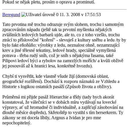
Pokud se nějak pletu, prosím o opravu a prominutí.
Beregund
11. 3. 2008 v 17:51:53
Tato prvotina mě trochu odrazuje svým slohem, trochu i samotným
zpracováním nápadu (ještě tak ta prvotní myšlenka nějakých
zvláštních ledových barbarů ujde, ale to, co z toho vzešlo, trochu
ztrácí to příslovečné "koření" - slevuješ z kultury sněhu a ledu /ty by
bylo fakt eňoňůňo: výrobky z ledu, neznalost ohně, nezamrzající
krev a jiné tělesné tekutiny, ledové hrady, speciálně vymyšlená
potrava - třeba rudý sníh, což je sníh s nějakýma řasama, také
Pilipovi ledoví býci a rybolov na zamrzlých mořích/ a kvůli obživě
jej posouváš až k hranici lesa, konkrétně hvozdu).
Chybí ti vysvětlit, kde vlastně všude žijí (domovská oblast,
geografické rozšíření). Dochází k rozporu náznaků ze Vzhledu a
Historie s logikou ostatních pasáží (Způsob života a obživy).
Průměrná mi přijde pasáž Hierarchie a třídy (tady bych akorát
konstatoval, že válečníci se v dobách míru vydávají na lovecké
výpravy, ať už hromadné či individuálně, a zajišťují zásobování na
dlouhé měsíce dopředu), Skřetoštěp to vystihl s tím berserkrem. Ty
zákony se mi docela líbily, Argnus a Ividan je pro mne
nepochopitelný.