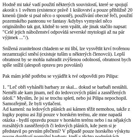
Hodně mi také vadí použití některých souvislostí, které se spojují
akorát s 1 světem (existence právě 1 království a pouze přibližně 20
kmenů (jinde si psal něco o spoustě), používání obecné řeči, použití
pozemského panteonu ve fantasy /kdybys vymyslel něco
originálního tak gut, klidně to sem vpálit, ale jinak stačilo napsat:
"Celé jejich náboženství odpovídá severské mytologii až na pár
výjimek ..."/).
Snížená zranitelnost chladem se mi líbí, lze vysvětlit krví tvořenou
nezamrzající směsí (existuje tuším u některých členovců). Lepší
obratnost by se mohla nahradit zvýšenou odolností, obratnost bych
spíše snížil (alespoň opravu pro povolání)
Pak mám ještě potřebu se vyjádřit k tvé odpovědi pro Pilipa:
1. "Leč obři vyháněli barbary ze skal... dokud se barbaři nestáhli.
Neměli ale kam jinam, než do ledovcových plání a zasněžených
údolí." Myslím, že jsi se trochu spletl, nebo jsi Pilipa nepochopil.
Samozřejmě, že byli vytlačeni.
Ad kamení: na ledových pláních asi kámen těžit nemohou, takže z
logiky popisu asi žijí pouze v horském terénu, ale mne napadá
otázka - bydlí opravdu pouze v horském terénu nebo i na nějakých
rozsáhlých zasněžených či ledových pláních, kde jsem si je
představil po prvním přečtení? V případě pouze horského výskytu
pouze duplikují normální barbary, kteří v těchto podmínkách