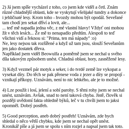
2) Já jsem spíše vycházel z toho, co jsem kde viděl a četl. Znám
různé chladnější oblasti, kde se vyskytují všelijaké tundry a dokonce
i jehličnaté lesy. Krom toho - hvozdy mohou být opodál. Seveřané
tam chodí jen sekat dříví a lovit, ale...
... teď mě napadla jedna věc, z mé vlastní hlavy! Vždyť oni mohou
žít v těch lesích... Že mě to nenapadlo předtím. Alespoň to teď
všichni vidí a řeknou si: "Prima, ten má nápady" :o)
Ne, lesy nejsou tak rozšířené a když už tam jsou, slouží Seveřanům
jen jako dostatek dřeva.
Například jsem viděl Beowulfa a poměrně jsem se nechal u svého
díla takovým způsobem unést. Chladná oblast, hory, zasněžené lesy.
3) Když vezmeš pár motyk a seker, i do tvrdé země lze vykopat a
vysekat díry. Do těch se pak přenese voda z jezer a díry se propojí -
vznikají příkopy. Uznávám, není to nic lehkého, ale je to možné.
4) Lze použít i losí, jelení a sobí parohy. S těmi rohy jsem se nechal
unést, uznávám. Avšak, snad to není taková chyba. Jistě, člověk si
později uvědomí fakta ohledně býků, leč v tu chvíli jsem to jaksi
opomněl. Dobrý postřeh.
5) Good perception, aneb dobrý postřeh! Uznávám, zde bych
shledal o něco větší chybku, kde jsem se nechal opět unést.
Kronikář píše a já jsem se spolu s ním rozjel a napsal jsem tak toto.