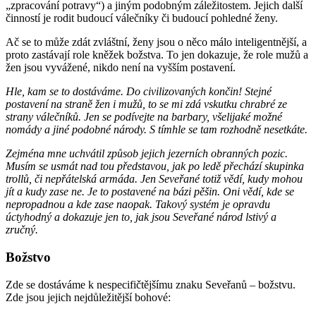
„zpracování potravy“) a jiným podobným záležitostem. Jejich další
činností je rodit budoucí válečníky či budoucí pohledné ženy.
Ač se to může zdát zvláštní, ženy jsou o něco málo inteligentnější, a
proto zastávají role kněžek božstva. To jen dokazuje, že role mužů a
žen jsou vyvážené, nikdo není na vyšším postavení.
Hle, kam se to dostáváme. Do civilizovaných končin! Stejné
postavení na straně žen i mužů, to se mi zdá vskutku chrabré ze
strany válečníků. Jen se podívejte na barbary, všelijaké možné
nomády a jiné podobné národy. S tímhle se tam rozhodně nesetkáte.
Zejména mne uchvátil způsob jejich jezerních obranných pozic.
Musím se usmát nad tou představou, jak po ledě přechází skupinka
trollů, či nepřátelská armáda. Jen Seveřané totiž vědí, kudy mohou
jít a kudy zase ne. Je to postavené na bázi pěšin. Oni vědí, kde se
nepropadnou a kde zase naopak. Takový systém je opravdu
úctyhodný a dokazuje jen to, jak jsou Seveřané národ lstivý a
zručný.
Božstvo
Zde se dostáváme k nespecifičtějšímu znaku Seveřanů – božstvu.
Zde jsou jejich nejdůležitější bohové: