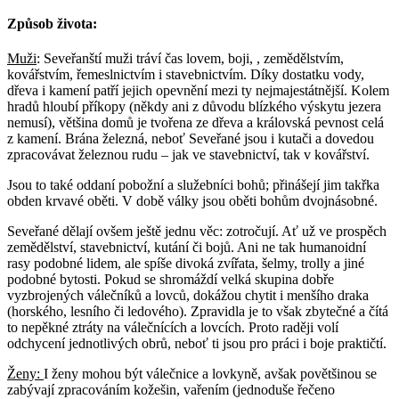
Způsob života:
Muži
: Seveřanští muži tráví čas lovem, boji, , zemědělstvím,
kovářstvím, řemeslnictvím i stavebnictvím. Díky dostatku vody,
dřeva i kamení patří jejich opevnění mezi ty nejmajestátnější. Kolem
hradů hloubí příkopy (někdy ani z důvodu blízkého výskytu jezera
nemusí), většina domů je tvořena ze dřeva a královská pevnost celá
z kamení. Brána železná, neboť Seveřané jsou i kutači a dovedou
zpracovávat železnou rudu – jak ve stavebnictví, tak v kovářství.
Jsou to také oddaní pobožní a služebníci bohů; přinášejí jim takřka
obden krvavé oběti. V době války jsou oběti bohům dvojnásobné.
Seveřané dělají ovšem ještě jednu věc: zotročují. Ať už ve prospěch
zemědělství, stavebnictví, kutání či bojů. Ani ne tak humanoidní
rasy podobné lidem, ale spíše divoká zvířata, šelmy, trolly a jiné
podobné bytosti. Pokud se shromáždí velká skupina dobře
vyzbrojených válečníků a lovců, dokážou chytit i menšího draka
(horského, lesního či ledového). Zpravidla je to však zbytečné a čítá
to nepěkné ztráty na válečnících a lovcích. Proto raději volí
odchycení jednotlivých obrů, neboť ti jsou pro práci i boje praktičtí.
Ženy:
I ženy mohou být válečnice a lovkyně, avšak povětšinou se
zabývají zpracováním kožešin, vařením (jednoduše řečeno