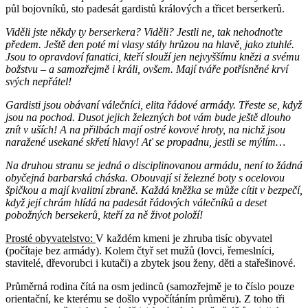
půl bojovníků, sto padesát gardistů králových a třicet berserkerů.
Viděli jste někdy ty berserkera? Viděli? Jestli ne, tak nehodnoťte
předem. Ještě den poté mi vlasy stály hrůzou na hlavě, jako ztuhlé.
Jsou to opravdoví fanatici, kteří slouží jen nejvyššímu knězi a svému
božstvu – a samozřejmě i králi, ovšem. Mají tváře potřísněné krví
svých nepřátel!
Gardisti jsou obávaní válečníci, elita řádové armády. Třeste se, když
jsou na pochod. Dusot jejich železných bot vám bude ještě dlouho
znít v uších! A na přilbách mají ostré kovové hroty, na nichž jsou
naražené usekané skřetí hlavy! Ať se propadnu, jestli se mýlím…
Na druhou stranu se jedná o disciplinovanou armádu, není to žádná
obyčejná barbarská cháska. Obouvají si železné boty s ocelovou
špičkou a mají kvalitní zbraně. Každá kněžka se může cítit v bezpečí,
když její chrám hlídá na padesát řádových válečníků a deset
pobožných bersekerů, kteří za ně život položí!
Prosté obyvatelstvo:
V každém kmeni je zhruba tisíc obyvatel
(počítaje bez armády). Kolem čtyř set mužů (lovci, řemeslníci,
stavitelé, dřevorubci i kutači) a zbytek jsou ženy, děti a stařešinové.
Průměrná rodina čítá na osm jedinců (samozřejmě je to číslo pouze
orientační, ke kterému se došlo vypočítáním průměru). Z toho tři