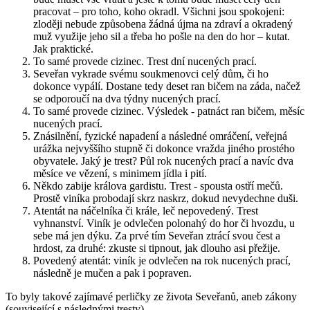
pracovat – pro toho, koho okradl. Všichni jsou spokojeni:
zloději nebude způsobena žádná újma na zdraví a okradený
muž využije jeho sil a třeba ho pošle na den do hor – kutat.
Jak praktické.
To samé provede cizinec. Trest dní nucených prací.
Seveřan vykrade svému soukmenovci celý dům, či ho
dokonce vypálí. Dostane tedy deset ran bičem na záda, načež
se odporoučí na dva týdny nucených prací.
To samé provede cizinec. Výsledek - patnáct ran bičem, měsíc
nucených prací.
Znásilnění, fyzické napadení a následné omráčení, veřejná
urážka nejvyššího stupně či dokonce vražda jiného prostého
obyvatele. Jaký je trest? Půl rok nucených prací a navíc dva
měsíce ve vězení, s minimem jídla i pití.
Někdo zabije králova gardistu. Trest - spousta ostří mečů.
Prostě viníka probodají skrz naskrz, dokud nevydechne duši.
Atentát na náčelníka či krále, leč nepovedený. Trest
vyhnanství. Viník je odvlečen polonahý do hor či hvozdu, u
sebe má jen dýku. Za prvé tím Seveřan ztrácí svou čest a
hrdost, za druhé: zkuste si tipnout, jak dlouho asi přežije.
Povedený atentát: viník je odvlečen na rok nucených prací,
následně je mučen a pak i popraven.
To byly takové zajímavé perličky ze života Seveřanů, aneb zákony
(související s následnými tresty).