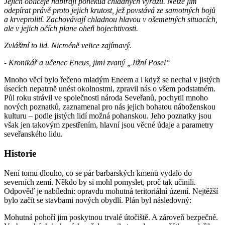
Jejich obličeje nabírají poněkud chladných výrazů. Nelze jim
odepírat právě proto jejich krutost, jež povstává ze samotných bojů
a krveprolití. Zachovávají chladnou hlavou v ošemetných situacích,
ale v jejich očích plane oheň bojechtivosti.
Zvláštní to lid. Nicméně velice zajímavý.
- Kronikář a učenec Eneus, jimi zvaný „Jižní Posel“
Mnoho věcí bylo řečeno mladým Eneem a i když se nechal v jistých
úsecích nepatrně unést okolnostmi, zpravil nás o všem podstatném.
Půl roku strávil ve společnosti národa Seveřanů, pochytil mnoho
nových poznatků, zaznamenal pro nás jejich bohatou náboženskou
kulturu – podle jistých lidí možná pohanskou. Jeho poznatky jsou
však jen takovým zpestřením, hlavní jsou věcné údaje a parametry
seveřanského lidu.
Historie
Není tomu dlouho, co se pár barbarských kmenů vydalo do
severních zemí. Někdo by si mohl pomyslet, proč tak učinili.
Odpověď je nabíledni: opravdu mohutná teritoriální území. Nejtěžší
bylo začít se stavbami nových obydlí. Plán byl následovný:
Mohutná pohoří jim poskytnou trvalé útočiště. A zároveň bezpečné.