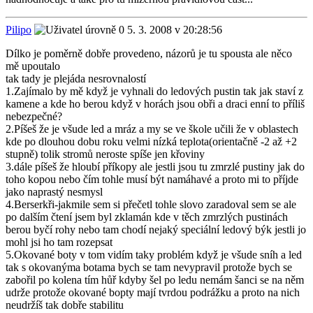
Pilipo
5. 3. 2008 v 20:28:56
Dílko je poměrně dobře provedeno, názorů je tu spousta ale něco
mě upoutalo
tak tady je plejáda nesrovnalostí
1.Zajímalo by mě když je vyhnali do ledových pustin tak jak staví z
kamene a kde ho berou když v horách jsou obři a draci enní to příliš
nebezpečné?
2.Píšeš že je všude led a mráz a my se ve škole učili že v oblastech
kde po dlouhou dobu roku velmi nízká teplota(orientačně -2 až +2
stupně) tolik stromů neroste spíše jen křoviny
3.dále píšeš že hloubí příkopy ale jestli jsou tu zmrzlé pustiny jak do
toho kopou nebo čím tohle musí být namáhavé a proto mi to příjde
jako naprastý nesmysl
4.Berserkři-jakmile sem si přečetl tohle slovo zaradoval sem se ale
po dalším čtení jsem byl zklamán kde v těch zmrzlých pustinách
berou byčí rohy nebo tam chodí nejaký speciální ledový býk jestli jo
mohl jsi ho tam rozepsat
5.Okované boty v tom vidím taky problém když je všude sníh a led
tak s okovanýma botama bych se tam nevypravil protože bych se
zabořil po kolena tím hůř kdyby šel po ledu nemám šanci se na něm
udrže protože okované bopty mají tvrdou podrážku a proto na nich
neudržíš tak dobře stabilitu