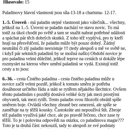
Hlasovalo:
15
Paladinovy hlavní vlastnosti jsou síla-13-18 a charisma- 12-17.
1.-5. Úroveň
- má paladin stejné vlastnosti jako válečník... všechny,
jelikož na 1.-5. Úrovni se paladin nachází ve stavu novic. To má
totiž za úkol chodit po světě a tam se snažit nabrat potřebné události
a spáchat pár těch dobrých skutků. Z toho též vyplývá, pro ty kteří
hrají na přesvědčení, že paladin může být pouze dobrý. Žádný
neutrální či zlý paladin neexistuje !!! (tedy alespoň u mě ve světě ne,
i když pár sektních paladinů by se možná našlo) Období novice je
pro paladina velmi důležité, jelikož teprve na cestách si dokáže lépe
rozmyslet na kterou větev umění paladinů se vydá. Existují totiž
cesty a to jsou:
6.-36.
- cesta Čistého paladina - cesta čistého paladina může u
novice začít velmi pozdě, jelikož k tomuto směru je potřeba
dosáhnout určitého řádu a státi se rytířem nějakého šlechtice. Ovšem
těmto paladinům s později dostává veliké úcty jak mezi prostými
obyvateli, tak mezi rytíři. Tento paladin svou filozofii obrátil spíše
směrem boje. Ovládá všechny zbraně bez omezení, ale spíše se
zaměřuje na ty těžší kousky. Častokráte ani nepoužívá štít. Zbroje
též paladin využívá jaké chce, ale po pravdě řečeno, chce zase ty
těžší. To je i polovina odpovědi na otázku, co paladinova magie???
Toto je ta druhá část: nekouzlí, tady to alespoň ze své podstaty