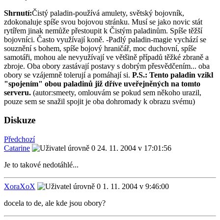
Shrnutí:
Čistý paladin-používá amulety, světský bojovník,
zdokonaluje spíše svou bojovou stránku. Musí se jako novic stát
rytířem jinak nemůže přestoupit k Čistým paladinům. Spíše těžší
bojovníci. Často využívají koně. -Padlý paladin-magie vychází se
souznění s bohem, spíše bojový hraničář, moc duchovní, spíše
samotáři, mohou ale nevyužívají ve většině případů těžké zbraně a
zbroje. Oba obory zastávají postavy s dobrým přesvědčením... oba
obory se vzájemně tolerují a pomáhají si.
P.S.: Tento paladin vzikl
"spojením" obou paladinů již dříve uveřejněných na tomto
serveru.
(autor:smeety, omlouvám se pokud sem někoho urazil,
pouze sem se snažil spojit je oba dohromady k obrazu svému)
Diskuze
Předchozí
Catarine
24. 11. 2004 v 17:01:56
Je to takové nedotáhlé...
XoraXoX
1. 11. 2004 v 9:46:00
docela to de, ale kde jsou obory?