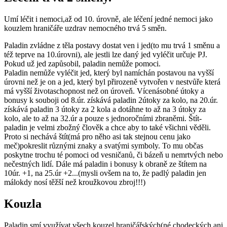
Umí léčit i nemoci,až od 10. úrovně, ale léčení jedné nemoci jako
kouzlem hraničáře uzdrav nemocného trvá 5 směn.
Paladin zvládne z těla postavy dostat ven i jed(to mu trvá 1 směnu a
též teprve na 10.úrovni), ale jestli lze daný jed vyléčit určuje PJ.
Pokud už jed zapůsobil, paladin nemůže pomoci.
Paladin nemůže vyléčit jed, který byl namíchán postavou na vyšší
úrovni než je on a jed, který byl přirozeně vytvořen v nestvůře která
má vyšší životaschopnost než on úroveň. Vícenásobné útoky a
bonusy k souboji od 8.úr. získává paladin 2útoky za kolo, na 20.úr.
získává paladin 3 útoky za 2 kola a dotáhne to až na 3 útoky za
kolo, ale to až na 32.úr a pouze s jednoročními zbraněmi. Štít-
paladin je velmi zbožný člověk a chce aby to také všichni věděli.
Proto si nechává štít(má pro něho asi tak stejnou cenu jako
meč)pokreslit různými znaky a svatými symboly. To mu občas
poskytne trochu té pomoci od vesničanů, či bázeň u nemrtvých nebo
nečestných lidí. Dále má paladin i bonusy k obraně ze štítem na
10úr. +1, na 25.úr +2...(mysli ovšem na to, že padlý paladin jen
málokdy nosí těžší než kroužkovou zbroj!!!)
Kouzla
Paladin smí využívat všech kouzel hraničářských(né chodeckých ani