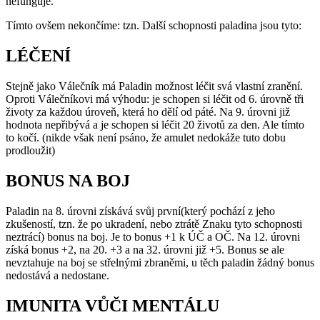
nefunguje.
Tímto ovšem nekončíme: tzn. Další schopnosti paladina jsou tyto:
LÉČENÍ
Stejně jako Válečník má Paladin možnost léčit svá vlastní zranění.
Oproti Válečníkovi má výhodu: je schopen si léčit od 6. úrovně tři
životy za každou úroveň, která ho dělí od páté. Na 9. úrovni již
hodnota nepřibývá a je schopen si léčit 20 životů za den. Ale tímto
to kočí. (nikde však není psáno, že amulet nedokáže tuto dobu
prodloužit)
BONUS NA BOJ
Paladin na 8. úrovni získává svůj první(který pochází z jeho
zkušeností, tzn. že po ukradení, nebo ztrátě Znaku tyto schopnosti
neztrácí) bonus na boj. Je to bonus +1 k ÚČ a OČ. Na 12. úrovni
získá bonus +2, na 20. +3 a na 32. úrovni již +5. Bonus se ale
nevztahuje na boj se střelnými zbraněmi, u těch paladin žádný bonus
nedostává a nedostane.
IMUNITA VŮČI MENTÁLU