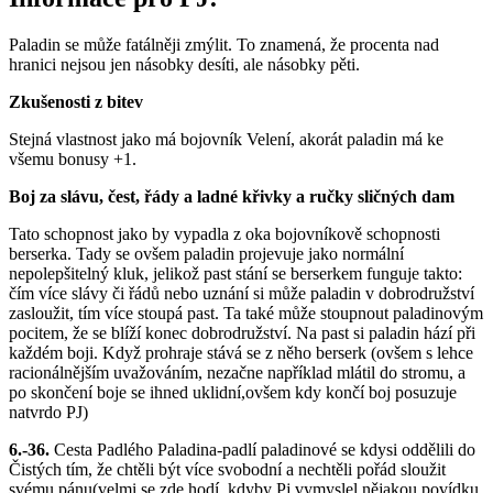
Paladin se může fatálněji zmýlit. To znamená, že procenta nad
hranici nejsou jen násobky desíti, ale násobky pěti.
Zkušenosti z bitev
Stejná vlastnost jako má bojovník Velení, akorát paladin má ke
všemu bonusy +1.
Boj za slávu, čest, řády a ladné křivky a ručky sličných dam
Tato schopnost jako by vypadla z oka bojovníkově schopnosti
berserka. Tady se ovšem paladin projevuje jako normální
nepolepšitelný kluk, jelikož past stání se berserkem funguje takto:
čím více slávy či řádů nebo uznání si může paladin v dobrodružství
zasloužit, tím více stoupá past. Ta také může stoupnout paladinovým
pocitem, že se blíží konec dobrodružství. Na past si paladin hází při
každém boji. Když prohraje stává se z něho berserk (ovšem s lehce
racionálnějším uvažováním, nezačne například mlátil do stromu, a
po skončení boje se ihned uklidní,ovšem kdy končí boj posuzuje
natvrdo PJ)
6.-36.
Cesta Padlého Paladina-padlí paladinové se kdysi oddělili do
Čistých tím, že chtěli být více svobodní a nechtěli pořád sloužit
svému pánu(velmi se zde hodí, kdyby Pj vymyslel nějakou povídku