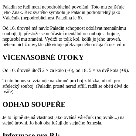
Paladin se řadí mezi nepodrobitelná povolání. Toto mu zajišťuje
jeho Znak. Bez svatého symbolu je Paladin podrobitelný jako
Válečník (nepodrobitelnost Paladina je 6).
Od 16. úrovně má navíc Paladin schopnost odolávat mentálnímu
souboji, tj. přestože se neúčastní mentálního souboje a bojuje,
nepůsobí mu zranění. Vydrží to tolik kol, kolik je jeho úroveň,
během nichž obvykle zlikviduje překvapeného mága či nestvůru.
VÍCENÁSOBNÉ ÚTOKY
Od 10. úrovně útočí 2 × za kolo (+6), od 18. 5 × za dvě kola (+9).
Tento bonus se vztahuje na zbraně pro boj z blízka, nikoli pro
střelecký souboj. (Paladin prostě nerad střílí, radši se oběti dívá do
tváře)
ODHAD SOUPEŘE
Je to úplně stejná vlastnost jako ovládá válečník (bojovník...) na
stejné úrovni. Jo holt oba fušují do stejného řemesla.
Informace pro PJ: