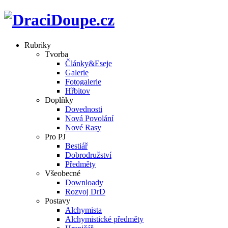
Rubriky
Tvorba
Články&Eseje
Galerie
Fotogalerie
Hřbitov
Doplňky
Dovednosti
Nová Povolání
Nové Rasy
Pro PJ
Bestiář
Dobrodružství
Předměty
Všeobecné
Downloady
Rozvoj DrD
Postavy
Alchymista
Alchymistické předměty