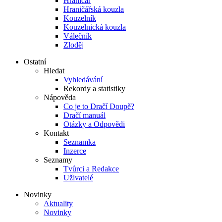
Hraničář
Hraničářská kouzla
Kouzelník
Kouzelnická kouzla
Válečník
Zloděj
Ostatní
Hledat
Vyhledávání
Rekordy a statistiky
Nápověda
Co je to Dračí Doupě?
Dračí manuál
Otázky a Odpovědi
Kontakt
Seznamka
Inzerce
Seznamy
Tvůrci a Redakce
Uživatelé
Novinky
Aktuality
Novinky