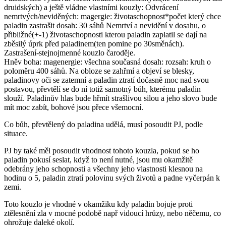
druidských) a ještě vládne vlastními kouzly: Odvrácení
nemrtvých/neviděných: magergie: životaschopnost*počet který chce
paladin zastrašit dosah: 30 sáhů Nemrtví a nevidění v dosahu, o
přibližné(+-1) životaschopnosti kterou paladin zaplatil se dají na
zběsilý úprk před paladinem(ten pomine po 30směnách).
Zastrašení-stejnojmenné kouzlo čaroděje.
Hněv boha: magenergie: všechna současná dosah: rozsah: kruh o
poloměru 400 sáhů. Na obloze se zahřmí a objeví se blesky,
paladinovy oči se zatemní a paladin ztratí dočasně moc nad svou
postavou, převtělí se do ní totiž samotný bůh, kterému paladin
slouží. Paladinův hlas bude hřmít strašlivou silou a jeho slovo bude
mít moc zabít, bohové jsou přece všemocní.
Co bůh, převtělený do paladina udělá, musí posoudit PJ, podle
situace.
PJ by také měl posoudit vhodnost tohoto kouzla, pokud se ho
paladin pokusí seslat, když to není nutné, jsou mu okamžitě
odebrány jeho schopnosti a všechny jeho vlastnosti klesnou na
hodinu o 5, paladin ztratí polovinu svých životů a padne vyčerpán k
zemi.
Toto kouzlo je vhodné v okamžiku kdy paladin bojuje proti
ztělesnění zla v mocné podobě např vidoucí hrůzy, nebo něčemu, co
ohrožuje daleké okolí.