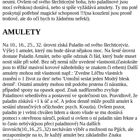
neumí. Ovšem od svého šlechtice(né boha, tyto paladinové jsou
mocí světskou) dostává, nebo si spíše vyžádává amulety. Ty mu poté
poskytují potřebné magické schopnosti !!!(na kouzlení jsou prostě
trotlové, ale do očí bych to žádnému neřekl).
AMULETY
Na 10., 16., 25., 32. úrovni získá Paladin od svého šlechtice(viz.
Výše) 1 amulet, který mu bude dávat nějakou moc. Na šesté úrovni
dostane Paladin Amulet, nebo spíše odznak či řád, který bude muset
nosit stále při sobě. Bez něj nemá níže uvedené vlastnosti.(častokráte
jsou to těžké masivní kovové náhrdelníky se znakem či erbem) Další
amulety mohou mít vlastnosti např.: 'Zvedne Léčbu vlastních
zranění o 1 život za den' nebo 'Umožní seslat jeden Modrý blesk
denně'. Ostatní amulety mohou mít podobu prstenu či náramku,
případně spony na opasek apod. Znak nadřízeného zvyšuje
Paladinovi sebedůvěru a postavení ve společnosti tzn. Pravidlově, že
paladin získává +1 k úč a oč. A jedou denně může použít amulet k
seslání uhrančivých očí(chodec psych. Kouzla). Ovšem pozor,
paladin je i velmi chválen lidem a skoro všude se mu dostává
pomoci s otevřenou náručí, pokud si ovšem o ní paladin sám řekne a
to často nebývá(jsou přeci paladinové) Na dalších
úrovních(10.,16.,25.,32) nechávám výběr a možnosti na Pjjích, ale
nezapomínejte na to, že každý amulet bez základního Znaku