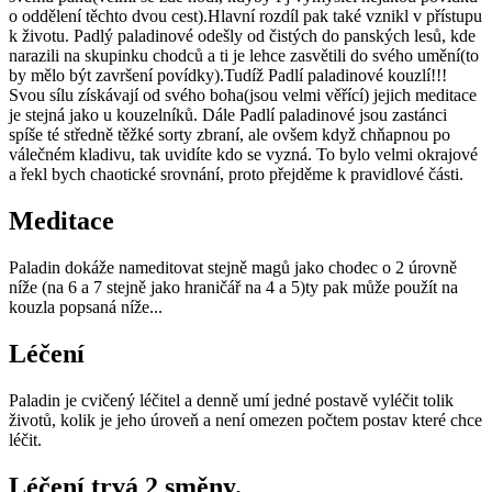
o oddělení těchto dvou cest).Hlavní rozdíl pak také vznikl v přístupu
k životu. Padlý paladinové odešly od čistých do panských lesů, kde
narazili na skupinku chodců a ti je lehce zasvětili do svého umění(to
by mělo být završení povídky).Tudíž Padlí paladinové kouzlí!!!
Svou sílu získávají od svého boha(jsou velmi věřící) jejich meditace
je stejná jako u kouzelníků. Dále Padlí paladinové jsou zastánci
spíše té středně těžké sorty zbraní, ale ovšem když chňapnou po
válečném kladivu, tak uvidíte kdo se vyzná. To bylo velmi okrajové
a řekl bych chaotické srovnání, proto přejděme k pravidlové části.
Meditace
Paladin dokáže nameditovat stejně magů jako chodec o 2 úrovně
níže (na 6 a 7 stejně jako hraničář na 4 a 5)ty pak může použít na
kouzla popsaná níže...
Léčení
Paladin je cvičený léčitel a denně umí jedné postavě vyléčit tolik
životů, kolik je jeho úroveň a není omezen počtem postav které chce
léčit.
Léčení trvá 2 směny.