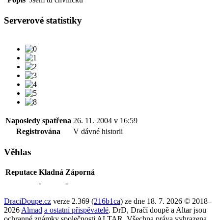
Serverové statistiky
Naposledy spatřena
26. 11. 2004 v 16:59
Registrována
V dávné historii
Věhlas
Reputace
Kladná
Záporná
-
-
DraciDoupe.cz
verze 2.369 (
216b1ca
) ze dne 18. 7. 2026 © 2018–
2026
Almad
a ostatní přispěvatelé
. DrD, Dračí doupě a Altar jsou
ochranné známky společnosti ALTAR. Všechna práva vyhrazena.