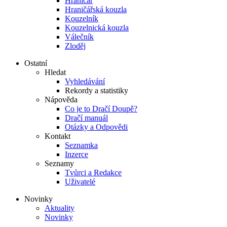
Hraničář
Hraničářská kouzla
Kouzelník
Kouzelnická kouzla
Válečník
Zloděj
Ostatní
Hledat
Vyhledávání
Rekordy a statistiky
Nápověda
Co je to Dračí Doupě?
Dračí manuál
Otázky a Odpovědi
Kontakt
Seznamka
Inzerce
Seznamy
Tvůrci a Redakce
Uživatelé
Novinky
Aktuality
Novinky