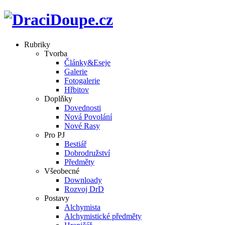
Rubriky
Tvorba
Články&Eseje
Galerie
Fotogalerie
Hřbitov
Doplňky
Dovednosti
Nová Povolání
Nové Rasy
Pro PJ
Bestiář
Dobrodružství
Předměty
Všeobecné
Downloady
Rozvoj DrD
Postavy
Alchymista
Alchymistické předměty