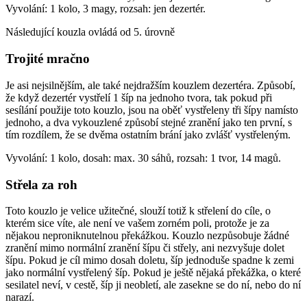
Vyvolání: 1 kolo, 3 magy, rozsah: jen dezertér.
Následující kouzla ovládá od 5. úrovně
Trojité mračno
Je asi nejsilnějším, ale také nejdražším kouzlem dezertéra. Způsobí,
že když dezertér vystřelí 1 šíp na jednoho tvora, tak pokud při
sesílání použije toto kouzlo, jsou na oběť vystřeleny tři šípy namísto
jednoho, a dva vykouzlené způsobí stejné zranění jako ten první, s
tím rozdílem, že se dvěma ostatním brání jako zvlášť vystřeleným.
Vyvolání: 1 kolo, dosah: max. 30 sáhů, rozsah: 1 tvor, 14 magů.
Střela za roh
Toto kouzlo je velice užitečné, slouží totiž k střelení do cíle, o
kterém sice víte, ale není ve vašem zorném poli, protože je za
nějakou neproniknutelnou překážkou. Kouzlo nezpůsobuje žádné
zranění mimo normální zranění šípu či střely, ani nezvyšuje dolet
šípu. Pokud je cíl mimo dosah doletu, šíp jednoduše spadne k zemi
jako normální vystřelený šíp. Pokud je ještě nějaká překážka, o které
sesilatel neví, v cestě, šíp ji neobletí, ale zasekne se do ní, nebo do ní
narazí.