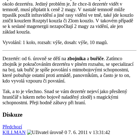
okolo dezertéra. Jediný problém je, že chce-li dezertér vidět v
temnotě, musí připlatit k ceně 2 magy. V nastalé temnotě může
trpaslík použít infravidění a jiné rasy vidění ve tmě, také jde kouzlo
zničit kouzlem Rozptyl kouzla či Zlom kouzlo. V takovém případě
se k seslané magenergii nezapočítají 2 magy za vidění, ale jen
základ kouzla.
Vyvolání: 1 kolo, rozsah: výše, dosah: výše, 10 magů.
Dezertér: od 6. úrovně se dělí na
zbojníka
a
buřiče
. Zatímco
zbojník je pokračováním dezertéra v plném rozsahu, se specializací
na boj, tak buřič je spíše povolání s mimobojovými schopnostmi,
které pobuřuje ostatní proti armádě, panovníkům, a často je to on,
kdo vyvolá vzpouru či povstání.
Tak, a to je všechno. Snad se vám dezertér nejeví jako přesílený
hraničář s lukem nebo bojově naladěný zloděj s magickými
schopnostmi. Přeji hodně zábavy při hraní.
Diskuze
Předchozí
KILLMAN
7. 6. 2011 v 13:31:42