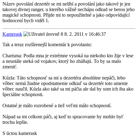
Název povolání dezertér se mi nelíbí a povolání jako takové je jen
takovej divnej ranger, u kterého vážně nechápu odkud se berou jeho
magické schopnosti. Přijde mi to nepoužitelné a jako odpovídající
hodnocení bych viděl 1.
Kamerask
8. 2. 2011 v 16:46:37
Tak a teraz rozšírenejší komentár k povolaniu:
Charisma: Podla mna je extrémne vysoká na niekoho kto žije v lese
a neustále uteká od vojakov, ktorý ho zháňajú. To by sa malo
zmeniť.
Kúzla: Táto schopnosť sa mi u dezertéra absolútne nepáči, lebo
vôbec nemá žiadne opodstatnenie odkiaľ sa dezertér toto umenie
vôbec naučil. Kúzla ako také sa mi páčia ale dal by som ich iba ako
špeciálne schopnosti.
Ostatné je málo rozrobené a tiež veľmi málo schopností.
Nápad sa mi celkom páči, aj keď to spracovanie by mohlo byť
trochu lepšie.
S úctou kamerask