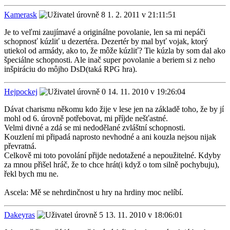
Kamerask
1. 2. 2011 v 21:11:51
Je to veľmi zaujímavé a originálne povolanie, len sa mi nepáči
schopnosť kúzliť u dezertéra. Dezertér by mal byť vojak, ktorý
utiekol od armády, ako to, že môže kúzliť? Tie kúzla by som dal ako
špeciálne schopnosti. Ale inač super povolanie a beriem si z neho
inšpiráciu do môjho DsD(taká RPG hra).
Hejpockej
14. 11. 2010 v 19:26:04
Dávat charismu někomu kdo žije v lese jen na základě toho, že by jí
mohl od 6. úrovně potřebovat, mi příjde nešťastné.
Velmi divné a zdá se mi nedodělané zvláštní schopnosti.
Kouzlení mi připadá naprosto nevhodné a ani kouzla nejsou nijak
převratná.
Celkově mi toto povolání přijde nedotažené a nepoužitelné. Kdyby
za mnou přišel hráč, že to chce hrát(i když o tom silně pochybuju),
řekl bych mu ne.
Ascela: Mě se nehrdinčnost u hry na hrdiny moc nelíbí.
Dakeyras
13. 11. 2010 v 18:06:01