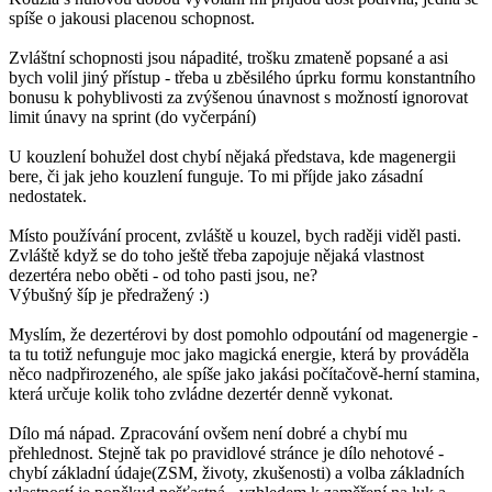
spíše o jakousi placenou schopnost.
Zvláštní schopnosti jsou nápadité, trošku zmateně popsané a asi
bych volil jiný přístup - třeba u zběsilého úprku formu konstantního
bonusu k pohyblivosti za zvýšenou únavnost s možností ignorovat
limit únavy na sprint (do vyčerpání)
U kouzlení bohužel dost chybí nějaká představa, kde magenergii
bere, či jak jeho kouzlení funguje. To mi příjde jako zásadní
nedostatek.
Místo používání procent, zvláště u kouzel, bych raději viděl pasti.
Zvláště když se do toho ještě třeba zapojuje nějaká vlastnost
dezertéra nebo oběti - od toho pasti jsou, ne?
Výbušný šíp je předražený :)
Myslím, že dezertérovi by dost pomohlo odpoutání od magenergie -
ta tu totiž nefunguje moc jako magická energie, která by prováděla
něco nadpřirozeného, ale spíše jako jakási počítačově-herní stamina,
která určuje kolik toho zvládne dezertér denně vykonat.
Dílo má nápad. Zpracování ovšem není dobré a chybí mu
přehlednost. Stejně tak po pravidlové stránce je dílo nehotové -
chybí základní údaje(ZSM, životy, zkušenosti) a volba základních