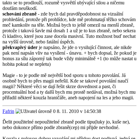
takto se to prodlouží, rozumě vysvětlí ubývající silou a ničemu
doufám neuškodí.
schování zbraně
- zde bych dal pravděpodobnost na vizuální
prohledání, protože při prohlídce, kde mě prohmatají těžko schovám
meč kamkoliv na těle. Možná bych to ještě omezil na menší zbraně,
protože i taková šavle má dosah 1 a už je to kus zbraně, nebo sekera
či kladivo, které jsou zase docela masivní. Tuto možnost buď nechat
na vyšší úrovně, nebo fatální úspěch.
překvapivý úder
je napsáno, že jde o vysilující činnost, ale nikde
pak není napsán vliv na vysílení - únavu. + bych dopsal, že pokud je
bonus za sílu záporný tak bude vždy minimálně +1 (to může nastat u
hobita pokud se nepletu)
Magie - to je podle mě největší bod sporu u tohoto povolání. Já
osobně bych to přes magii neřešil. Kde se takové povolání naučí
magii? Některé věci se dají řešit skrze dovednost a past, či
procentuální hod a ty další bych mu prostě nedával, možná bych mu
přiřadil některé kouzla hraničáře, aneb napojení na les a jeho magii.
Fafrin
8. 11. 2010 v 14:50:38
Ďelit použitelné nepoužitelné zbraně podle tipu(luky jo, kuše ne),
nebo dokonce přímo podle zbraně(cep) mi přijde nevhodné.
Kouzla s nulovou dobou vyvolání mi příjdou dost podivná, jedná se