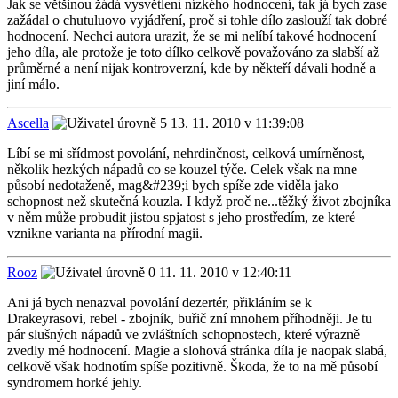
Jak se většinou žádá vysvětlení nízkého hodnocení, tak já bych zase
zažádal o chutuluovo vyjádření, proč si tohle dílo zaslouží tak dobré
hodnocení. Nechci autora urazit, že se mi nelíbí takové hodnocení
jeho díla, ale protože je toto dílko celkově považováno za slabší až
průměrné a není nijak kontroverzní, kde by někteří dávali hodně a
jiní málo.
Ascella
13. 11. 2010 v 11:39:08
Líbí se mi sřídmost povolání, nehrdinčnost, celková umírněnost,
několik hezkých nápadů co se kouzel týče. Celek však na mne
působí nedotaženě, mag&#239;i bych spíše zde viděla jako
schopnost než skutečná kouzla. I když proč ne...těžký život zbojníka
v něm může probudit jistou spjatost s jeho prostředím, ze které
vznikne varianta na přírodní magii.
Rooz
11. 11. 2010 v 12:40:11
Ani já bych nenazval povolání dezertér, přikláním se k
Drakeyrasovi, rebel - zbojník, buřič zní mnohem příhodněji. Je tu
pár slušných nápadů ve zvláštních schopnostech, které výrazně
zvedly mé hodnocení. Magie a slohová stránka díla je naopak slabá,
celkově však hodnotím spíše pozitivně. Škoda, že to na mě působí
syndromem horké jehly.