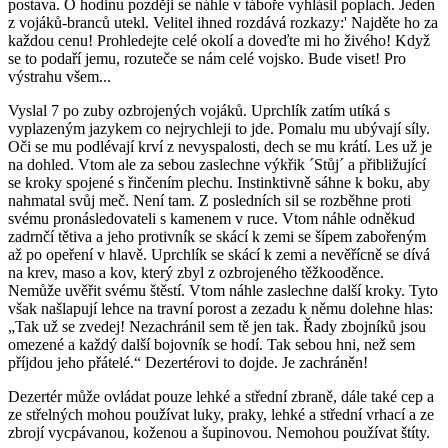
postava. O hodinu později se náhle v táboře vyhlásil poplach. Jeden
z vojáků-branců utekl. Velitel ihned rozdává rozkazy:' Najděte ho za
každou cenu! Prohledejte celé okolí a doveďte mi ho živého! Když
se to podaří jemu, rozuteče se nám celé vojsko. Bude viset! Pro
výstrahu všem...
Vyslal 7 po zuby ozbrojených vojáků. Uprchlík zatím utíká s
vyplazeným jazykem co nejrychleji to jde. Pomalu mu ubývají síly.
Oči se mu podlévají krví z nevyspalosti, dech se mu krátí. Les už je
na dohled. Vtom ale za sebou zaslechne výkřik ´Stůj´ a přibližující
se kroky spojené s řinčením plechu. Instinktivně sáhne k boku, aby
nahmatal svůj meč. Není tam. Z posledních sil se rozběhne proti
svému pronásledovateli s kamenem v ruce. Vtom náhle odněkud
zadrnčí tětiva a jeho protivník se skácí k zemi se šípem zabořeným
až po opeření v hlavě. Uprchlík se skácí k zemi a nevěřícně se dívá
na krev, maso a kov, který zbyl z ozbrojeného těžkooděnce.
Nemůže uvěřit svému štěstí. Vtom náhle zaslechne další kroky. Tyto
však našlapují lehce na travní porost a zezadu k němu dolehne hlas:
„Tak už se zvedej! Nezachránil sem tě jen tak. Řady zbojníků jsou
omezené a každý další bojovník se hodí. Tak sebou hni, než sem
příjdou jeho přátelé.“ Dezertérovi to dojde. Je zachráněn!
Dezertér může ovládat pouze lehké a střední zbraně, dále také cep a
ze střelných mohou používat luky, praky, lehké a střední vrhací a ze
zbrojí vycpávanou, koženou a šupinovou. Nemohou používat štíty.