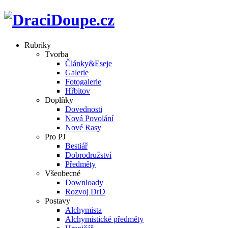
Rubriky
Tvorba
Články&Eseje
Galerie
Fotogalerie
Hřbitov
Doplňky
Dovednosti
Nová Povolání
Nové Rasy
Pro PJ
Bestiář
Dobrodružství
Předměty
Všeobecné
Downloady
Rozvoj DrD
Postavy
Alchymista
Alchymistické předměty