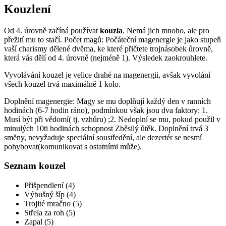
Kouzlení
Od 4. úrovně začíná používat
kouzla
. Nemá jich mnoho, ale pro
přežití mu to stačí. Počet magů: Počáteční magenergie je jako stupeň
vaší charismy dělené dvěma, ke které přičtete trojnásobek ůrovně,
která vás dělí od 4. úrovně (nejméně 1). Výsledek zaokrouhlete.
Vyvolávání kouzel je velice drahé na magenergii, avšak vyvolání
všech kouzel trvá maximálně 1 kolo.
Doplnění magenergie: Magy se mu doplňují každý den v ranních
hodinách (6-7 hodin ráno), podmínkou však jsou dva faktory: 1.
Musí být při vědomí( tj. vzhůru) ;2. Nedoplní se mu, pokud použil v
minulých 10ti hodinách schopnost Zběsilý ůtěk. Doplnění trvá 3
směny, nevyžaduje speciální soustředění, ale dezertér se nesmí
pohybovat(komunikovat s ostatními může).
Seznam kouzel
Přišpendlení (4)
Výbušný šíp (4)
Trojité mračno (5)
Střela za roh (5)
Zapal (5)