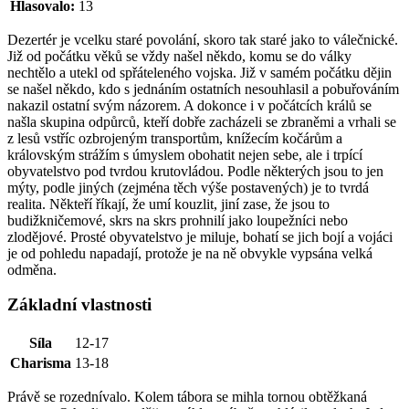
Hlasovalo:
13
Dezertér je vcelku staré povolání, skoro tak staré jako to válečnické.
Již od počátku věků se vždy našel někdo, komu se do války
nechtělo a utekl od spřáteleného vojska. Již v samém počátku dějin
se našel někdo, kdo s jednáním ostatních nesouhlasil a pobuřováním
nakazil ostatní svým názorem. A dokonce i v počátcích králů se
našla skupina odpůrců, kteří dobře zacházeli se zbraněmi a vrhali se
z lesů vstříc ozbrojeným transportům, knížecím kočárům a
královským strážím s úmyslem obohatit nejen sebe, ale i trpící
obyvatelstvo pod tvrdou krutovládou. Podle některých jsou to jen
mýty, podle jiných (zejména těch výše postavených) je to tvrdá
realita. Někteří říkají, že umí kouzlit, jiní zase, že jsou to
budižkničemové, skrs na skrs prohnilí jako loupežníci nebo
zlodějové. Prosté obyvatelstvo je miluje, bohatí se jich bojí a vojáci
je od pohledu napadají, protože je na ně obvykle vypsána velká
odměna.
Základní vlastnosti
Síla
12-17
Charisma
13-18
Právě se rozednívalo. Kolem tábora se mihla tornou obtěžkaná