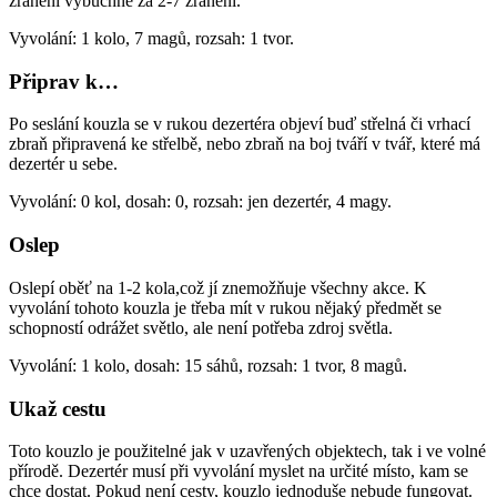
zranění vybuchne za 2-7 zranění.
Vyvolání: 1 kolo, 7 magů, rozsah: 1 tvor.
Připrav k…
Po seslání kouzla se v rukou dezertéra objeví buď střelná či vrhací
zbraň připravená ke střelbě, nebo zbraň na boj tváří v tvář, které má
dezertér u sebe.
Vyvolání: 0 kol, dosah: 0, rozsah: jen dezertér, 4 magy.
Oslep
Oslepí oběť na 1-2 kola,což jí znemožňuje všechny akce. K
vyvolání tohoto kouzla je třeba mít v rukou nějaký předmět se
schopností odrážet světlo, ale není potřeba zdroj světla.
Vyvolání: 1 kolo, dosah: 15 sáhů, rozsah: 1 tvor, 8 magů.
Ukaž cestu
Toto kouzlo je použitelné jak v uzavřených objektech, tak i ve volné
přírodě. Dezertér musí při vyvolání myslet na určité místo, kam se
chce dostat. Pokud není cesty, kouzlo jednoduše nebude fungovat.