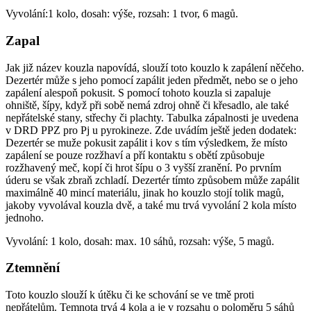
Vyvolání:1 kolo, dosah: výše, rozsah: 1 tvor, 6 magů.
Zapal
Jak již název kouzla napovídá, slouží toto kouzlo k zapálení něčeho.
Dezertér může s jeho pomocí zapálit jeden předmět, nebo se o jeho
zapálení alespoň pokusit. S pomocí tohoto kouzla si zapaluje
ohniště, šípy, když při sobě nemá zdroj ohně či křesadlo, ale také
nepřátelské stany, střechy či plachty. Tabulka zápalnosti je uvedena
v DRD PPZ pro Pj u pyrokineze. Zde uvádím ještě jeden dodatek:
Dezertér se muže pokusit zapálit i kov s tím výsledkem, že místo
zapálení se pouze rozžhaví a pří kontaktu s obětí způsobuje
rozžhavený meč, kopí či hrot šípu o 3 vyšší zranění. Po prvním
úderu se však zbraň zchladí. Dezertér tímto způsobem může zapálit
maximálně 40 mincí materiálu, jinak ho kouzlo stojí tolik magů,
jakoby vyvolával kouzla dvě, a také mu trvá vyvolání 2 kola místo
jednoho.
Vyvolání: 1 kolo, dosah: max. 10 sáhů, rozsah: výše, 5 magů.
Ztemnění
Toto kouzlo slouží k útěku či ke schování se ve tmě proti
nepřátelům. Temnota trvá 4 kola a je v rozsahu o poloměru 5 sáhů