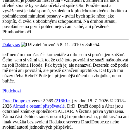
vlastností je poněkud nešťastná - vzhledem k zaměření na luk a
střelné zbraně by se dala očekávat spíše Obr. Použitelnost a
vyváženost je také sporná, vzhledem k předchozím dvěma bodům a
podmíňenosti minulosti postavy - uvítal bych spíše něco jako
zbojník, či zvěd s obdobnými schopnostmi. Na druhou stranu,
povolání se na první pohled nejeví ani slabé, ani přesílené.
Přimhouřím oči.
Dakeyras
8. 11. 2010 v 8:40:54
teď nemám moc čas čís komentáře a dílo jsem si pročet jen zběžně.
Čeho jsem si všiml tak to, že celé toto povolání se snaží našroubovat
na roli Robina Hooda. Pak bych jej ale nenazval Dezertér, což podle
mě není ani povolání, ale prostě označení uprchlíka. Dal bych mu
název třeba Rebel? Poté je i příjemnější dělení na zbojníka, nebo
buřiče.
Předchozí
DraciDoupe.cz
verze 2.369 (
216b1ca
) ze dne 18. 7. 2026 © 2018–
2026
Almad
a ostatní přispěvatelé
. DrD, Dračí doupě a Altar jsou
ochranné známky společnosti ALTAR. Všechna práva vyhrazena.
Žádná část těchto stránek nesmí být reprodukována, publikována ani
jinak využita bez svolení Redakce serveru DraciDoupe.cz nebo
svolení autorů jednotlivých příspěvků.