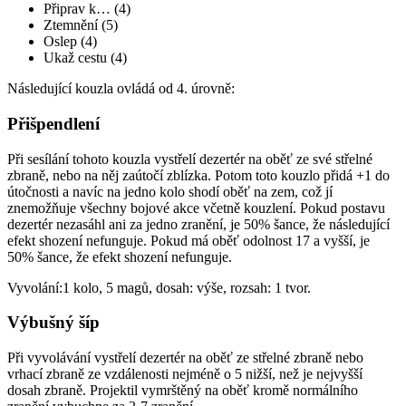
Připrav k… (4)
Ztemnění (5)
Oslep (4)
Ukaž cestu (4)
Následující kouzla ovládá od 4. úrovně:
Přišpendlení
Při sesílání tohoto kouzla vystřelí dezertér na oběť ze své střelné
zbraně, nebo na něj zaútočí zblízka. Potom toto kouzlo přidá +1 do
útočnosti a navíc na jedno kolo shodí oběť na zem, což jí
znemožňuje všechny bojové akce včetně kouzlení. Pokud postavu
dezertér nezasáhl ani za jedno zranění, je 50% šance, že následující
efekt shození nefunguje. Pokud má oběť odolnost 17 a vyšší, je
50% šance, že efekt shození nefunguje.
Vyvolání:1 kolo, 5 magů, dosah: výše, rozsah: 1 tvor.
Výbušný šíp
Při vyvolávání vystřelí dezertér na oběť ze střelné zbraně nebo
vrhací zbraně ze vzdálenosti nejméně o 5 nižší, než je nejvyšší
dosah zbraně. Projektil vymrštěný na oběť kromě normálního