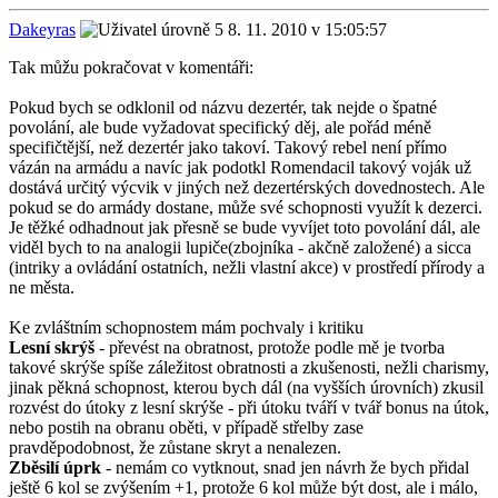
Dakeyras
8. 11. 2010 v 15:05:57
Tak můžu pokračovat v komentáři:
Pokud bych se odklonil od názvu dezertér, tak nejde o špatné
povolání, ale bude vyžadovat specifický děj, ale pořád méně
specifičtější, než dezertér jako takoví. Takový rebel není přímo
vázán na armádu a navíc jak podotkl Romendacil takový voják už
dostává určitý výcvik v jiných než dezertérských dovednostech. Ale
pokud se do armády dostane, může své schopnosti využít k dezerci.
Je těžké odhadnout jak přesně se bude vyvíjet toto povolání dál, ale
viděl bych to na analogii lupiče(zbojníka - akčně založené) a sicca
(intriky a ovládání ostatních, nežli vlastní akce) v prostředí přírody a
ne města.
Ke zvláštním schopnostem mám pochvaly i kritiku
Lesní skrýš
- převést na obratnost, protože podle mě je tvorba
takové skrýše spíše záležitost obratnosti a zkušenosti, nežli charismy,
jinak pěkná schopnost, kterou bych dál (na vyšších úrovních) zkusil
rozvést do útoky z lesní skrýše - při útoku tváří v tvář bonus na útok,
nebo postih na obranu oběti, v případě střelby zase
pravděpodobnost, že zůstane skryt a nenalezen.
Zběsilí úprk
- nemám co vytknout, snad jen návrh že bych přidal
ještě 6 kol se zvýšením +1, protože 6 kol může být dost, ale i málo,