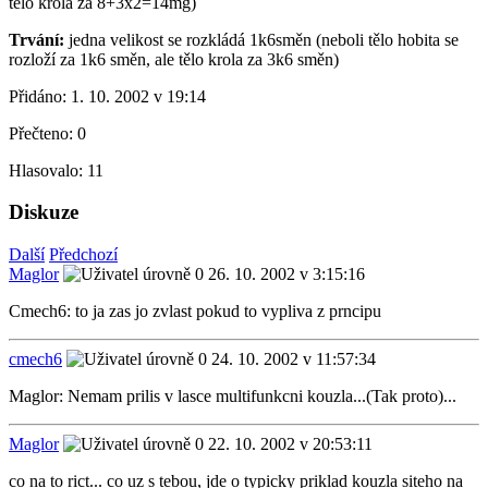
tělo krola za 8+3x2=14mg)
Trvání:
jedna velikost se rozkládá 1k6směn (neboli tělo hobita se
rozloží za 1k6 směn, ale tělo krola za 3k6 směn)
Přidáno:
1. 10. 2002 v 19:14
Přečteno:
0
Hlasovalo:
11
Diskuze
Další
Předchozí
Maglor
26. 10. 2002 v 3:15:16
Cmech6: to ja zas jo zvlast pokud to vypliva z prncipu
cmech6
24. 10. 2002 v 11:57:34
Maglor: Nemam prilis v lasce multifunkcni kouzla...(Tak proto)...
Maglor
22. 10. 2002 v 20:53:11
co na to rict... co uz s tebou, jde o typicky priklad kouzla siteho na