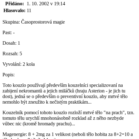
Přidáno:
1. 10. 2002 v 19:14
Hlasovalo:
11
Skupina:
Časoprostorová magie
Past:
-
Dosah:
1
Rozsah:
5
Vyvolání:
2 kola
Popis:
Toto kouzlo používají především kouzelníci specializovaní na
zabijení nekromantů a jejich miláčků (hraju Asterion - je jich tu
dost), jedná se o především o preventivní kouzlo, aby mrtvé tělo
nemohlo být zneužito k nečistým praktikám...
Kouzelník pomocí tohoto kouzlo rozloží mrtvé tělo "na prach", tzn.
tomuto tělu urychlí mnohonásobně rozklad až z něho nezbyde
vůbec nic (kromě hromady prachu)...
Magenergie: 8 + 2mg za 1 velikost (neboli tělo hobita za 8+2=10 a