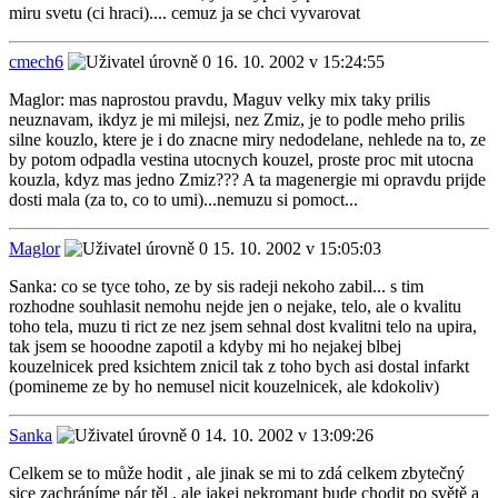
miru svetu (ci hraci).... cemuz ja se chci vyvarovat
cmech6
16. 10. 2002 v 15:24:55
Maglor: mas naprostou pravdu, Maguv velky mix taky prilis
neuznavam, ikdyz je mi milejsi, nez Zmiz, je to podle meho prilis
silne kouzlo, ktere je i do znacne miry nedodelane, nehlede na to, ze
by potom odpadla vestina utocnych kouzel, proste proc mit utocna
kouzla, kdyz mas jedno Zmiz??? A ta magenergie mi opravdu prijde
dosti mala (za to, co to umi)...nemuzu si pomoct...
Maglor
15. 10. 2002 v 15:05:03
Sanka: co se tyce toho, ze by sis radeji nekoho zabil... s tim
rozhodne souhlasit nemohu nejde jen o nejake, telo, ale o kvalitu
toho tela, muzu ti rict ze nez jsem sehnal dost kvalitni telo na upira,
tak jsem se hooodne zapotil a kdyby mi ho nejakej blbej
kouzelnicek pred ksichtem znicil tak z toho bych asi dostal infarkt
(pomineme ze by ho nemusel nicit kouzelnicek, ale kdokoliv)
Sanka
14. 10. 2002 v 13:09:26
Celkem se to může hodit , ale jinak se mi to zdá celkem zbytečný
sice zachráníme pár těl , ale jakej nekromant bude chodit po světě a