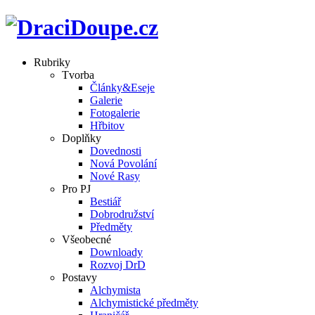
Rubriky
Tvorba
Články&Eseje
Galerie
Fotogalerie
Hřbitov
Doplňky
Dovednosti
Nová Povolání
Nové Rasy
Pro PJ
Bestiář
Dobrodružství
Předměty
Všeobecné
Downloady
Rozvoj DrD
Postavy
Alchymista
Alchymistické předměty