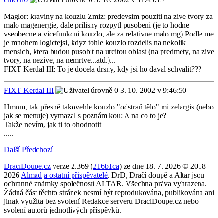
Maglor: kraviny na kouzlu Zmiz: predevsim pouziti na zive tvory za
malo magenergie, dale prilisny rozpytl pusobeni (je to hodne
vseobecne a vicefunkcni kouzlo, ale za relativne malo mg) Podle me
je mnohem logictejsi, kdyz tohle kouzlo rozdelis na nekolik
mensich, ktera budou pusobit na urcitou oblast (na predmety, na zive
tvory, na nezive, na nemrtve...atd.)...
FIXT Kerdal III: To je docela drsny, kdy jsi ho daval schvalit???
FIXT Kerdal III
3. 10. 2002 v 9:46:50
Hmnm, tak přesně takovehle kouzlo "odstraň tělo" mi zelargis (nebo
jak se menuje) vymazal s poznám kou: A na co to je?
Takže nevím, jak ti to ohodnotit
.....
Další
Předchozí
DraciDoupe.cz
verze 2.369 (
216b1ca
) ze dne 18. 7. 2026 © 2018–
2026
Almad
a ostatní přispěvatelé
. DrD, Dračí doupě a Altar jsou
ochranné známky společnosti ALTAR. Všechna práva vyhrazena.
Žádná část těchto stránek nesmí být reprodukována, publikována ani
jinak využita bez svolení Redakce serveru DraciDoupe.cz nebo
svolení autorů jednotlivých příspěvků.