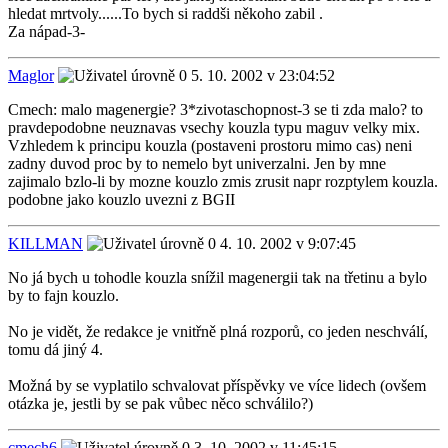
hledat mrtvoly......To bych si raddši někoho zabil .
Za nápad-3-
Maglor
5. 10. 2002 v 23:04:52
Cmech: malo magenergie? 3*zivotaschopnost-3 se ti zda malo? to
pravdepodobne neuznavas vsechy kouzla typu maguv velky mix.
Vzhledem k principu kouzla (postaveni prostoru mimo cas) neni
zadny duvod proc by to nemelo byt univerzalni. Jen by mne
zajimalo bzlo-li by mozne kouzlo zmis zrusit napr rozptylem kouzla.
podobne jako kouzlo uvezni z BGII
KILLMAN
4. 10. 2002 v 9:07:45
No já bych u tohodle kouzla snížil magenergii tak na třetinu a bylo
by to fajn kouzlo.
No je vidět, že redakce je vnitřně plná rozporů, co jeden neschválí,
tomu dá jiný 4.
Možná by se vyplatilo schvalovat příspěvky ve více lidech (ovšem
otázka je, jestli by se pak vůbec něco schválilo?)
cmech6
3. 10. 2002 v 11:45:15