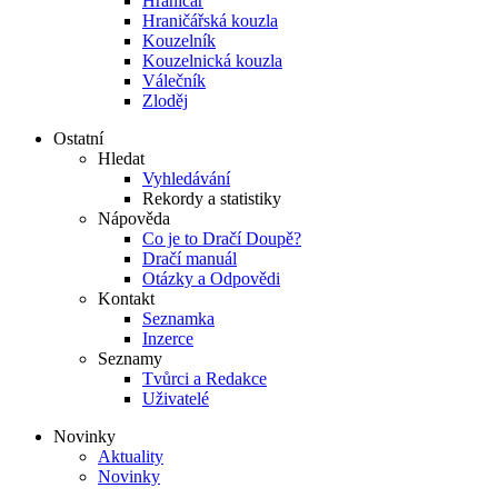
Hraničář
Hraničářská kouzla
Kouzelník
Kouzelnická kouzla
Válečník
Zloděj
Ostatní
Hledat
Vyhledávání
Rekordy a statistiky
Nápověda
Co je to Dračí Doupě?
Dračí manuál
Otázky a Odpovědi
Kontakt
Seznamka
Inzerce
Seznamy
Tvůrci a Redakce
Uživatelé
Novinky
Aktuality
Novinky