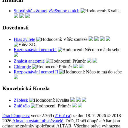
Snové sítě - &quot;vše&quot; o nich
Dovednosti
Hlas zvirete
Rozpoznávání nemoci I
Znalost anatomie
Chirurgie
Rozpoznávání nemocí II
Kouzelnická Kouzla
Záblesk
Znič tělo
DraciDoupe.cz
verze 2.369 (
216b1ca
) ze dne 18. 7. 2026 © 2018–
2026
Almad
a ostatní přispěvatelé
. DrD, Dračí doupě a Altar jsou
ochranné známky společnosti ALTAR. Všechna práva vyhrazena.