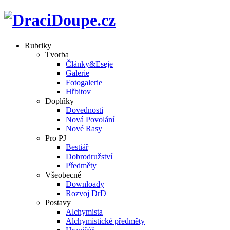
Rubriky
Tvorba
Články&Eseje
Galerie
Fotogalerie
Hřbitov
Doplňky
Dovednosti
Nová Povolání
Nové Rasy
Pro PJ
Bestiář
Dobrodružství
Předměty
Všeobecné
Downloady
Rozvoj DrD
Postavy
Alchymista
Alchymistické předměty