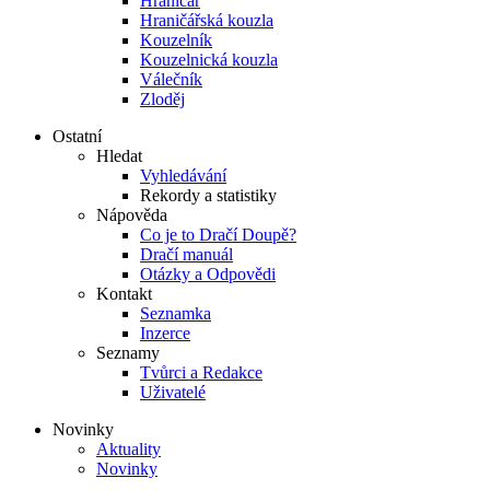
Hraničář
Hraničářská kouzla
Kouzelník
Kouzelnická kouzla
Válečník
Zloděj
Ostatní
Hledat
Vyhledávání
Rekordy a statistiky
Nápověda
Co je to Dračí Doupě?
Dračí manuál
Otázky a Odpovědi
Kontakt
Seznamka
Inzerce
Seznamy
Tvůrci a Redakce
Uživatelé
Novinky
Aktuality
Novinky