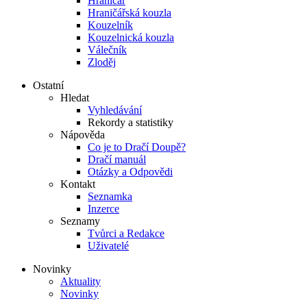
Hraničář
Hraničářská kouzla
Kouzelník
Kouzelnická kouzla
Válečník
Zloděj
Ostatní
Hledat
Vyhledávání
Rekordy a statistiky
Nápověda
Co je to Dračí Doupě?
Dračí manuál
Otázky a Odpovědi
Kontakt
Seznamka
Inzerce
Seznamy
Tvůrci a Redakce
Uživatelé
Novinky
Aktuality
Novinky