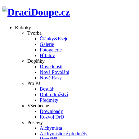
Rubriky
Tvorba
Články&Eseje
Galerie
Fotogalerie
Hřbitov
Doplňky
Dovednosti
Nová Povolání
Nové Rasy
Pro PJ
Bestiář
Dobrodružství
Předměty
Všeobecné
Downloady
Rozvoj DrD
Postavy
Alchymista
Alchymistické předměty