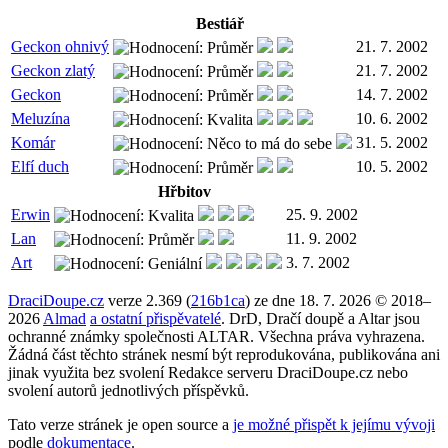
Bestiář
Geckon ohnivý
21. 7. 2002
Geckon zlatý
21. 7. 2002
Geckon
14. 7. 2002
Meluzína
10. 6. 2002
Komár
31. 5. 2002
Elfí duch
10. 5. 2002
Hřbitov
Erwin
25. 9. 2002
Lan
11. 9. 2002
Art
3. 7. 2002
DraciDoupe.cz
verze 2.369 (
216b1ca
) ze dne 18. 7. 2026 © 2018–
2026
Almad
a ostatní přispěvatelé
. DrD, Dračí doupě a Altar jsou
ochranné známky společnosti ALTAR. Všechna práva vyhrazena.
Žádná část těchto stránek nesmí být reprodukována, publikována ani
jinak využita bez svolení Redakce serveru DraciDoupe.cz nebo
svolení autorů jednotlivých příspěvků.
Tato verze stránek je open source a
je možné přispět k jejímu vývoji
podle
dokumentace
.