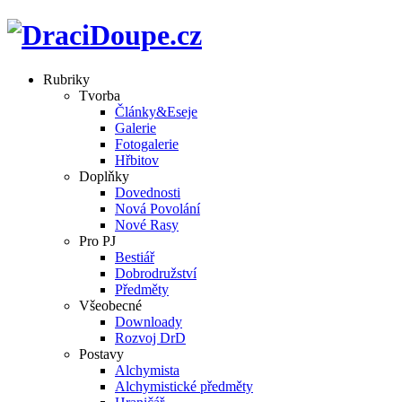
Rubriky
Tvorba
Články&Eseje
Galerie
Fotogalerie
Hřbitov
Doplňky
Dovednosti
Nová Povolání
Nové Rasy
Pro PJ
Bestiář
Dobrodružství
Předměty
Všeobecné
Downloady
Rozvoj DrD
Postavy
Alchymista
Alchymistické předměty