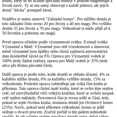
kruhu, který se ho účastní speciální bonusy v podobě magenergie a
životů navíc. Ty se mu samy obnovují o každé půlnoci, ale jejich
denní "dávka" postupně klesá.
Nejdříve je nutno stanovit "Základní bonus". Pro nižšího druida je
toto základní číslo rovno 20 pro životy a 40 pro magy. Pro vyššího
druida 35 pro životy a 70 pro magy. Velkodruid si může přijít až k
50 životům a jednomu stu magů.
První opravu učiníme podle významnosti svátku. Existují svátky
Významné a Malé. Významné jsou obě rvnodennosti a slunovrat,
méně významné jsou úplňky nebo různá zajímavá astronomická
data (konkrétně závisí na PJ). Oprava pro Významný svátek je
100% (tedy žádná změna), oprava pro Malý svátek je 35% (tedy
něco pře třetinu původní části).
Další oprava je podle toho, kolik druidů se obřadu účastní. 4% za
každého nižího druida, 6% za každého vyššího druida, 15% za
velkodruida. Poslední oprava zohledňuje jak velká část kruhu je
přítomna. Tato oprava chrání malé kruhy, které se ovšm lépe sejdou
celé, od znevýhodnění vůči velkým kruhům, které se ovšem naopak
celé sejdou málokdy. Procentová část je rovna sešlé se části, tedy,
pokud se sejde čtvrtina kruhu, dostanou druidi jen čtvrtinový bonus
(25%). Navíc, pokud není přítomen velkodruid, bonus se ještě
snižuje o dvacet procent. Zručný počtář si tím pádem jednoduše
spočítá, že při určitém malém množství druidů nelze obřad vůbec