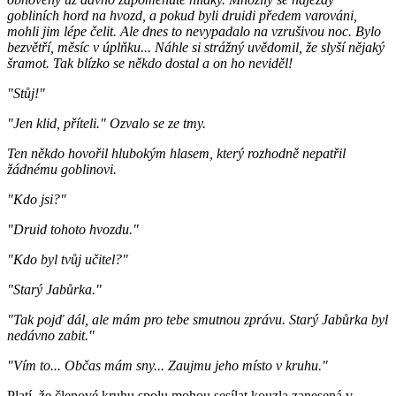
gobliních hord na hvozd, a pokud byli druidi předem varováni,
mohli jim lépe čelit. Ale dnes to nevypadalo na vzrušivou noc. Bylo
bezvětří, měsíc v úplňku... Náhle si strážný uvědomil, že slyší nějaký
šramot. Tak blízko se někdo dostal a on ho neviděl!
"Stůj!"
"Jen klid, příteli." Ozvalo se ze tmy.
Ten někdo hovořil hlubokým hlasem, který rozhodně nepatřil
žádnému goblinovi.
"Kdo jsi?"
"Druid tohoto hvozdu."
"Kdo byl tvůj učitel?"
"Starý Jabůrka."
"Tak pojď dál, ale mám pro tebe smutnou zprávu. Starý Jabůrka byl
nedávno zabit."
"Vím to... Občas mám sny... Zaujmu jeho místo v kruhu."
Platí, že členové kruhu spolu mohou sesílat kouzla zanesená v