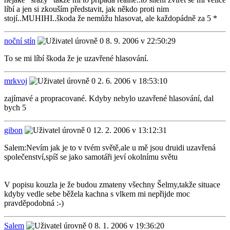
líbí a jen si zkouším představit, jak někdo proti nim
stojí..MUHIHI..škoda že nemůžu hlasovat, ale každopádně za 5 *
noční stín
8. 9. 2006 v 22:50:29
To se mi líbí škoda že je uzavřené hlasování.
mrkvoj
2. 6. 2006 v 18:53:10
zajímavé a propracované. Kdyby nebylo uzavřené hlasování, dal
bych 5
gibon
12. 2. 2006 v 13:12:31
Salem:Nevím jak je to v tvém světě,ale u mě jsou druidi uzavřená
společenství,spíš se jako samotáři jeví okolnímu světu
V popisu kouzla je že budou zmateny všechny Šelmy,takže situace
kdyby vedle sebe běžela kachna s vlkem mi nepřijde moc
pravděpodobná :-)
Salem
8. 1. 2006 v 19:36:20