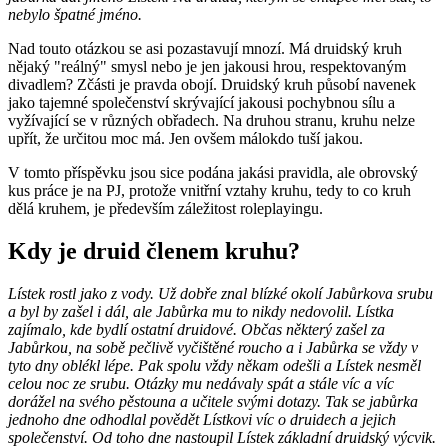
nebylo špatné jméno.
Nad touto otázkou se asi pozastavují mnozí. Má druidský kruh
nějaký "reálný" smysl nebo je jen jakousi hrou, respektovaným
divadlem? Zčásti je pravda obojí. Druidský kruh působí navenek
jako tajemné společenství skrývající jakousi pochybnou sílu a
vyžívající se v různých obřadech. Na druhou stranu, kruhu nelze
upřít, že určitou moc má. Jen ovšem málokdo tuší jakou.
V tomto příspěvku jsou sice podána jakási pravidla, ale obrovský
kus práce je na PJ, protože vnitřní vztahy kruhu, tedy to co kruh
dělá kruhem, je především záležitost roleplayingu.
Kdy je druid členem kruhu?
Lístek rostl jako z vody. Už dobře znal blízké okolí Jabůrkova srubu
a byl by zašel i dál, ale Jabůrka mu to nikdy nedovolil. Lístka
zajímalo, kde bydlí ostatní druidové. Občas některý zašel za
Jabůrkou, na sobě pečlivě vyčištěné roucho a i Jabůrka se vždy v
tyto dny oblékl lépe. Pak spolu vždy někam odešli a Lístek nesměl
celou noc ze srubu. Otázky mu nedávaly spát a stále víc a víc
dorážel na svého pěstouna a učitele svými dotazy. Tak se jabůrka
jednoho dne odhodlal povědět Lístkovi víc o druidech a jejich
společenství. Od toho dne nastoupil Lístek základní druidský výcvik.