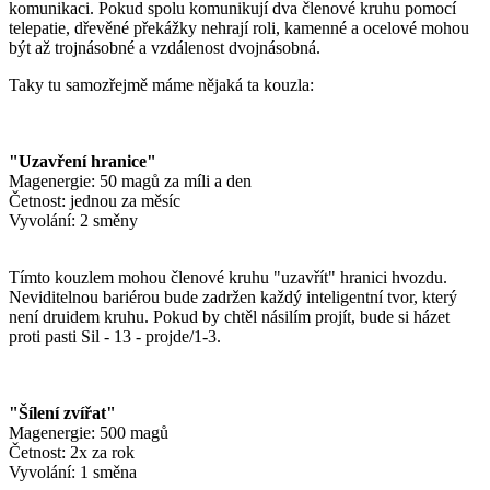
komunikaci. Pokud spolu komunikují dva členové kruhu pomocí
telepatie, dřevěné překážky nehrají roli, kamenné a ocelové mohou
být až trojnásobné a vzdálenost dvojnásobná.
Taky tu samozřejmě máme nějaká ta kouzla:
"Uzavření hranice"
Magenergie: 50 magů za míli a den
Četnost: jednou za měsíc
Vyvolání: 2 směny
Tímto kouzlem mohou členové kruhu "uzavřít" hranici hvozdu.
Neviditelnou bariérou bude zadržen každý inteligentní tvor, který
není druidem kruhu. Pokud by chtěl násilím projít, bude si házet
proti pasti Sil - 13 - projde/1-3.
"Šílení zvířat"
Magenergie: 500 magů
Četnost: 2x za rok
Vyvolání: 1 směna