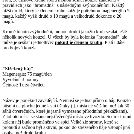
pravidlech jako "hromadná" s následnými zvýhodněními: Každý
nižší druid, který je členem kruhu snižuje potřebnou magenergii o 5
magů, každý vyšší druid o 10 magů a velkodruid dokonce o 20
magů.
Kromě tohoto zvýhodnění, mohou druidi jakožto kruh sesílat ještě
několik nových kouzel. U všech by byla kolonka "hromadná", ale
může je sesílat i jednotlivec
pokud je členem kruhu
. Platí i dále
pro bojová kouzla.
"Střežený háj"
Magenergie: 75 magů/den
Vyvolání: 3 hodiny
Četnost: 1x za čtvrtletí
Název je poněkud zavádějící. Nemusí se jednat přímo o háj. Kouzlo
působí na plochu jedné lesní tišinky (tj. místa ne většího, než tak 30
sáhů čtverečních, které je jasně vymezeno přírodními překážkami).
Z tohoto místa se stane nejstřeženější místo ve hvozdu. Sedm stromů
kolem něj bude proměněno ve spící Velké zlé stromy, které se
probudí a začnou být aktivní, pokud do střeženého háje vstoupí jiná
osoba, než druid kruhu.