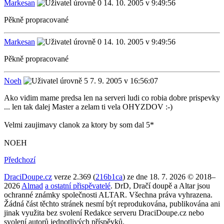
Markesan
14. 10. 2005 v 9:49:56
Pěkně propracované
Markesan
14. 10. 2005 v 9:49:56
Pěkně propracované
Noeh
7. 9. 2005 v 16:56:07
Ako vidim mame predsa len na serveri ludi co robia dobre prispevky
... len tak dalej Master a zelam ti vela OHYZDOV :-)
Velmi zaujimavy clanok za ktory by som dal 5*
NOEH
Předchozí
DraciDoupe.cz
verze 2.369 (
216b1ca
) ze dne 18. 7. 2026 © 2018–
2026
Almad
a ostatní přispěvatelé
. DrD, Dračí doupě a Altar jsou
ochranné známky společnosti ALTAR. Všechna práva vyhrazena.
Žádná část těchto stránek nesmí být reprodukována, publikována ani
jinak využita bez svolení Redakce serveru DraciDoupe.cz nebo
svolení autorů jednotlivých příspěvků.