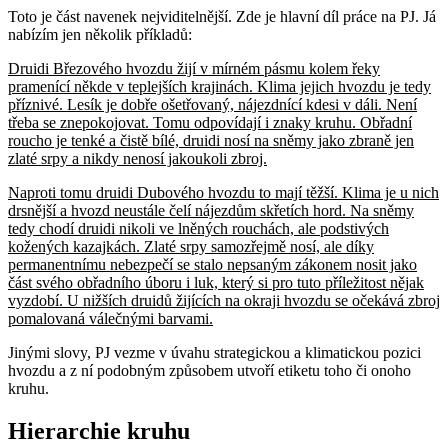
Toto je část navenek nejviditelnější. Zde je hlavní díl práce na PJ. Já
nabízím jen několik příkladů:
Druidi Březového hvozdu žijí v mírném pásmu kolem řeky
pramenící někde v teplejších krajinách. Klima jejich hvozdu je tedy
příznivé. Lesík je dobře ošetřovaný, nájezdnící kdesi v dáli. Není
třeba se znepokojovat. Tomu odpovídají i znaky kruhu. Obřadní
roucho je tenké a čistě bílé, druidi nosí na sněmy jako zbraně jen
zlaté srpy a nikdy nenosí jakoukoli zbroj.
Naproti tomu druidi Dubového hvozdu to mají těžší. Klima je u nich
drsnější a hvozd neustále čelí nájezdům skřetích hord. Na sněmy
tedy chodí druidi nikoli ve lněných rouchách, ale podstivých
kožených kazajkách. Zlaté srpy samozřejmě nosí, ale díky
permanentnímu nebezpečí se stalo nepsaným zákonem nosit jako
část svého obřadního úboru i luk, který si pro tuto příležitost nějak
vyzdobí. U nižších druidů žijících na okraji hvozdu se očekává zbroj
pomalovaná válečnými barvami.
Jinými slovy, PJ vezme v úvahu strategickou a klimatickou pozici
hvozdu a z ní podobným způsobem utvoří etiketu toho či onoho
kruhu.
Hierarchie kruhu