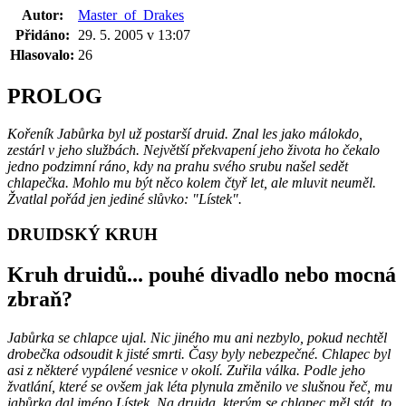
Autor:
Master_of_Drakes
Přidáno:
29. 5. 2005 v 13:07
Hlasovalo:
26
PROLOG
Kořeník Jabůrka byl už postarší druid. Znal les jako málokdo,
zestárl v jeho službách. Největší překvapení jeho života ho čekalo
jedno podzimní ráno, kdy na prahu svého srubu našel sedět
chlapečka. Mohlo mu být něco kolem čtyř let, ale mluvit neuměl.
Žvatlal pořád jen jediné slůvko: "Lístek".
DRUIDSKÝ KRUH
Kruh druidů... pouhé divadlo nebo mocná
zbraň?
Jabůrka se chlapce ujal. Nic jiného mu ani nezbylo, pokud nechtěl
drobečka odsoudit k jisté smrti. Časy byly nebezpečné. Chlapec byl
asi z některé vypálené vesnice v okolí. Zuřila válka. Podle jeho
žvatlání, které se ovšem jak léta plynula změnilo ve slušnou řeč, mu
jabůrka dal jméno Lístek. Na druida, kterým se chlapec měl stát, to