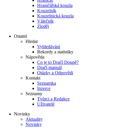
Hraničář
Hraničářská kouzla
Kouzelník
Kouzelnická kouzla
Válečník
Zloděj
Ostatní
Hledat
Vyhledávání
Rekordy a statistiky
Nápověda
Co je to Dračí Doupě?
Dračí manuál
Otázky a Odpovědi
Kontakt
Seznamka
Inzerce
Seznamy
Tvůrci a Redakce
Uživatelé
Novinky
Aktuality
Novinky