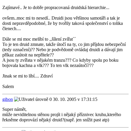
Zajímavé.. Je to dobře propracovaná druidská hierarchie...
ovšem..moc mi to nesedí.. Druidi jsou většinou samotáři a tak je
dosti nepravděpodobné, že by tvořily taková společenství o tolika
členech....
Dále se mi moc melíbí to ,,šílení zvířat´´
To je ten druid zmnate, takže útočí na ty, co jim příjdou nebezpeční
(tedy označení)?? Nebo je podvědomě ovládaj druidi a dávají jim
příkaz zaútoit na nepřítele??
A jsou ty zvířata v nějakém tranzu??? Co kdyby spolu po boku
bojovala kachna a vlk??? To ten vlk nezaútočí???
Jinak se mi to líbí.... Zdraví
Salem
gibon
30. 10. 2005 v 17:31:15
Super námět,
může neviditelnou stěnou projít i nějaký příznivec kruhu,kterého
řekněme doprovází nějaký druid?(např. jen snížit past atp)