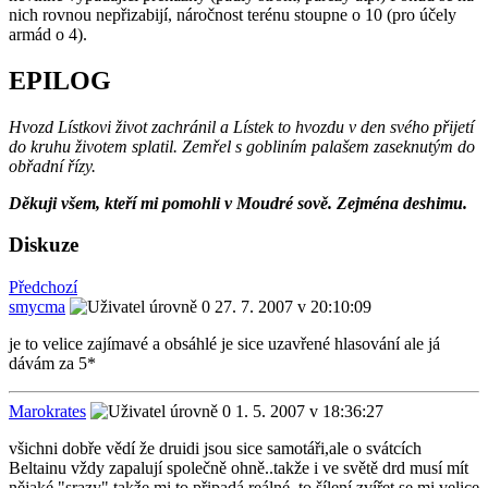
nich rovnou nepřizabijí, náročnost terénu stoupne o 10 (pro účely
armád o 4).
EPILOG
Hvozd Lístkovi život zachránil a Lístek to hvozdu v den svého přijetí
do kruhu životem splatil. Zemřel s gobliním palašem zaseknutým do
obřadní řízy.
Děkuji všem, kteří mi pomohli v Moudré sově. Zejména deshimu.
Diskuze
Předchozí
smycma
27. 7. 2007 v 20:10:09
je to velice zajímavé a obsáhlé je sice uzavřené hlasování ale já
dávám za 5*
Marokrates
1. 5. 2007 v 18:36:27
všichni dobře vědí že druidi jsou sice samotáři,ale o svátcích
Beltainu vždy zapalují společně ohně..takže i ve světě drd musí mít
nějaké "srazy" takže mi to připadá reálné..to šílení zvířet se mi velice