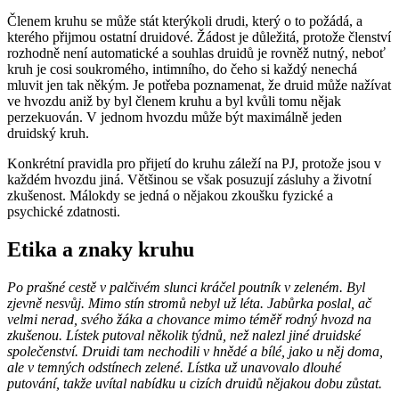
Členem kruhu se může stát kterýkoli drudi, který o to požádá, a
kterého přijmou ostatní druidové. Žádost je důležitá, protože členství
rozhodně není automatické a souhlas druidů je rovněž nutný, neboť
kruh je cosi soukromého, intimního, do čeho si každý nenechá
mluvit jen tak někým. Je potřeba poznamenat, že druid může nažívat
ve hvozdu aniž by byl členem kruhu a byl kvůli tomu nějak
perzekuován. V jednom hvozdu může být maximálně jeden
druidský kruh.
Konkrétní pravidla pro přijetí do kruhu záleží na PJ, protože jsou v
každém hvozdu jiná. Většinou se však posuzují zásluhy a životní
zkušenost. Málokdy se jedná o nějakou zkoušku fyzické a
psychické zdatnosti.
Etika a znaky kruhu
Po prašné cestě v palčivém slunci kráčel poutník v zeleném. Byl
zjevně nesvůj. Mimo stín stromů nebyl už léta. Jabůrka poslal, ač
velmi nerad, svého žáka a chovance mimo téměř rodný hvozd na
zkušenou. Lístek putoval několik týdnů, než nalezl jiné druidské
společenství. Druidi tam nechodili v hnědé a bílé, jako u něj doma,
ale v temných odstínech zelené. Lístka už unavovalo dlouhé
putování, takže uvítal nabídku u cizích druidů nějakou dobu zůstat.