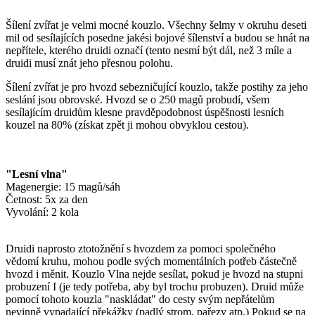
Šílení zvířat je velmi mocné kouzlo. Všechny šelmy v okruhu deseti
mil od sesílajících posedne jakési bojové šílenství a budou se hnát na
nepřítele, kterého druidi označí (tento nesmí být dál, než 3 míle a
druidi musí znát jeho přesnou polohu.
Šílení zvířat je pro hvozd sebezničující kouzlo, takže postihy za jeho
seslání jsou obrovské. Hvozd se o 250 magů probudí, všem
sesílajícím druidům klesne pravděpodobnost úspěšnosti lesních
kouzel na 80% (získat zpět ji mohou obvyklou cestou).
"Lesní vlna"
Magenergie: 15 magů/sáh
Četnost: 5x za den
Vyvolání: 2 kola
Druidi naprosto ztotožnění s hvozdem za pomoci společného
vědomí kruhu, mohou podle svých momentálních potřeb částečně
hvozd i měnit. Kouzlo Vlna nejde sesílat, pokud je hvozd na stupni
probuzení I (je tedy potřeba, aby byl trochu probuzen). Druid může
pomocí tohoto kouzla "naskládat" do cesty svým nepřátelům
nevinně vypadající překážky (padlý strom, pařezy atp.) Pokud se na