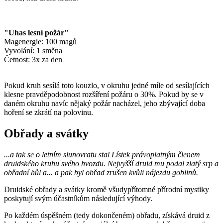
"Uhas lesní požár"
Magenergie: 100 magů
Vyvolání: 1 směna
Četnost: 3x za den
Pokud kruh sesílá toto kouzlo, v okruhu jedné míle od sesílajících
klesne pravděpodobnost rozšíření požáru o 30%. Pokud by se v
daném okruhu navíc nějaký požár nacházel, jeho zbývající doba
hoření se zkrátí na polovinu.
Obřady a svátky
...a tak se o letním slunovratu stal Lístek právoplatným členem
druidského kruhu svého hvozdu. Nejvyšší druid mu podal zlatý srp a
obřadní hůl a... a pak byl obřad zrušen kvůli nájezdu goblinů.
Druidské obřady a svátky kromě všudypřítomné přírodní mystiky
poskytují svým účastníkům následující výhody.
Po každém úspěšném (tedy dokončeném) obřadu, získává druid z