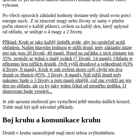
vykonat.
Po všech opravách základní hodnoty dostane tedy druid svou porci
energie navíc. Z ní ztracené magy nebo životy se samy v plném
počtu obnoví o každé půlnoci, ovšem za každý den, který uplynul
od obřadu, se snižuje o 4 magy a 2 životy.
Příklad: Kruh se jako každý úplněk sejde, aby ho společně uctili
obřadem. Naším hlavním hrdinou je nižší druid, tedy základní údaje
pro nás jsou 20 životů, 40 magů. Hned na začátku z nich zůstane jen
35%, protože se jedná o malý svátek (7 životů, 14 magů). Obřadu je
přítomno šest nižších druidů, čtyři vyšší druidové a velkodruid (63%
4 životy, 9 magů). Kruh je zde ovšem skoro celý chybí jen dva
druidi ze třinácti (85%, 3 životy, 8 magů). Náš nižší druid tedy
nakonec bude o 3 životy a osm magů silnější, což mu vydrží asi jen
den po obřadu, ale co by taky jeden čekal od prostého úplňku. O
slunovratu bude veseleji...
Je zde spousta možností pro vymyšlení ještě mnoha dalších kouzel.
Tohle mají být spíš návodné příklady.
Boj kruhu a komunikace kruhu
Druidi v kruhu samozřejmě mají mezi sebou zvýhodněnou