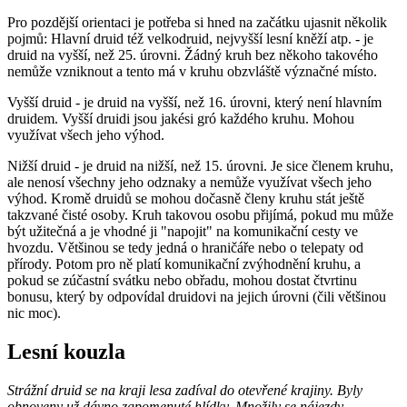
Pro pozdější orientaci je potřeba si hned na začátku ujasnit několik
pojmů: Hlavní druid též velkodruid, nejvyšší lesní kněží atp. - je
druid na vyšší, než 25. úrovni. Žádný kruh bez někoho takového
nemůže vzniknout a tento má v kruhu obzvláště význačné místo.
Vyšší druid - je druid na vyšší, než 16. úrovni, který není hlavním
druidem. Vyšší druidi jsou jakési gró každého kruhu. Mohou
využívat všech jeho výhod.
Nižší druid - je druid na nižší, než 15. úrovni. Je sice členem kruhu,
ale nenosí všechny jeho odznaky a nemůže využívat všech jeho
výhod. Kromě druidů se mohou dočasně členy kruhu stát ještě
takzvané čisté osoby. Kruh takovou osobu přijímá, pokud mu může
být užitečná a je vhodné ji "napojit" na komunikační cesty ve
hvozdu. Většinou se tedy jedná o hraničáře nebo o telepaty od
přírody. Potom pro ně platí komunikační zvýhodnění kruhu, a
pokud se zúčastní svátku nebo obřadu, mohou dostat čtvrtinu
bonusu, který by odpovídal druidovi na jejich úrovni (čili většinou
nic moc).
Lesní kouzla
Strážní druid se na kraji lesa zadíval do otevřené krajiny. Byly
obnoveny už dávno zapomenuté hlídky. Množily se nájezdy