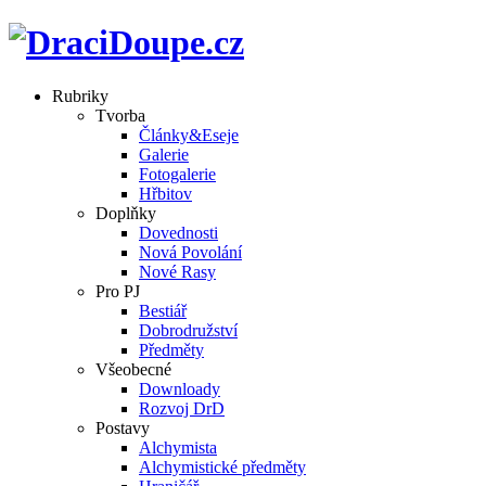
Rubriky
Tvorba
Články&Eseje
Galerie
Fotogalerie
Hřbitov
Doplňky
Dovednosti
Nová Povolání
Nové Rasy
Pro PJ
Bestiář
Dobrodružství
Předměty
Všeobecné
Downloady
Rozvoj DrD
Postavy
Alchymista
Alchymistické předměty