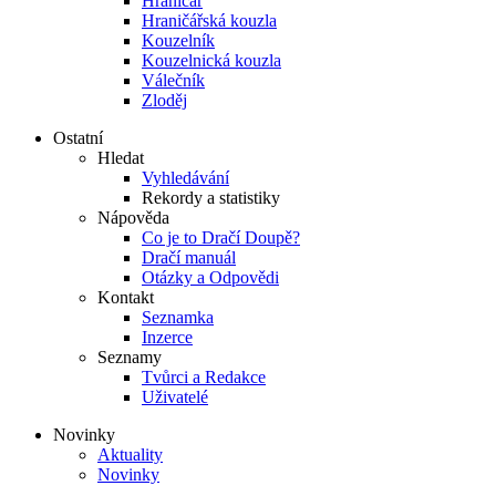
Hraničář
Hraničářská kouzla
Kouzelník
Kouzelnická kouzla
Válečník
Zloděj
Ostatní
Hledat
Vyhledávání
Rekordy a statistiky
Nápověda
Co je to Dračí Doupě?
Dračí manuál
Otázky a Odpovědi
Kontakt
Seznamka
Inzerce
Seznamy
Tvůrci a Redakce
Uživatelé
Novinky
Aktuality
Novinky