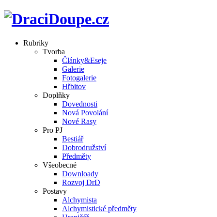
Rubriky
Tvorba
Články&Eseje
Galerie
Fotogalerie
Hřbitov
Doplňky
Dovednosti
Nová Povolání
Nové Rasy
Pro PJ
Bestiář
Dobrodružství
Předměty
Všeobecné
Downloady
Rozvoj DrD
Postavy
Alchymista
Alchymistické předměty