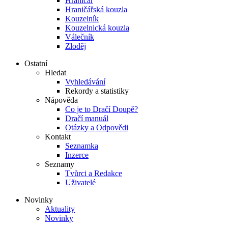
Hraničář
Hraničářská kouzla
Kouzelník
Kouzelnická kouzla
Válečník
Zloděj
Ostatní
Hledat
Vyhledávání
Rekordy a statistiky
Nápověda
Co je to Dračí Doupě?
Dračí manuál
Otázky a Odpovědi
Kontakt
Seznamka
Inzerce
Seznamy
Tvůrci a Redakce
Uživatelé
Novinky
Aktuality
Novinky