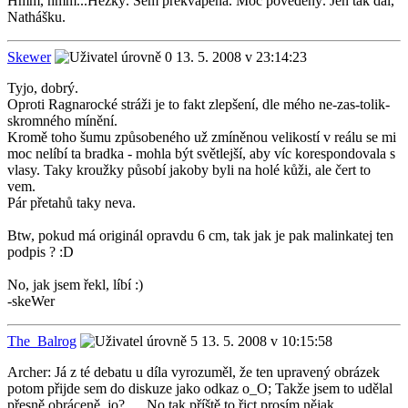
Hmm, hmm...Hezký. Sem překvapená. Moc povedený. Jen tak dál,
Nathášku.
Skewer
13. 5. 2008 v 23:14:23
Tyjo, dobrý.
Oproti Ragnarocké stráži je to fakt zlepšení, dle mého ne-zas-tolik-
skromného mínění.
Kromě toho šumu způsobeného už zmíněnou velikostí v reálu se mi
moc nelíbí ta bradka - mohla být světlejší, aby víc korespondovala s
vlasy. Taky kroužky působí jakoby byli na holé kůži, ale čert to
vem.
Pár přetahů taky neva.
Btw, pokud má originál opravdu 6 cm, tak jak je pak malinkatej ten
podpis ? :D
No, jak jsem řekl, líbí :)
-skeWer
The_Balrog
13. 5. 2008 v 10:15:58
Archer: Já z té debatu u díla vyrozuměl, že ten upravený obrázek
potom přijde sem do diskuze jako odkaz o_O; Takže jsem to udělal
přesně obráceně, jo? ._. No tak příště to řict prosím nějak