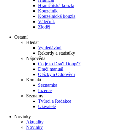
Hraničář
Hraničářská kouzla
Kouzelník
Kouzelnická kouzla
Válečník
Zloděj
Ostatní
Hledat
Vyhledávání
Rekordy a statistiky
Nápověda
Co je to Dračí Doupě?
Dračí manuál
Otázky a Odpovědi
Kontakt
Seznamka
Inzerce
Seznamy
Tvůrci a Redakce
Uživatelé
Novinky
Aktuality
Novinky