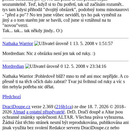
srozumitelně. Teď, když si to čtu potřetí, tak už začínám rozumět..
tys tam kdysi přihodil "dvojitý obrázek", podobný tomu minotaurovi
- "před a po"? No ten jsme vůbec neviděl, tys ho pak vyměnil za
jiný a o tom starém jste se bavili, což jsme si vztáhnul na tu
"novou"verzi.
Tak... tak... tak někdy jindy.. O:)
Nathaka Warrior
13. 5. 2008 v 1:51:57
Mordredian: Nic z obrázku není jen tak od ruky. :)
Mordredian
12. 5. 2008 v 23:34:16
Nathaka Warrior :Pohledově blíž? mno to mě ani moc nepříjde. A co
přesně ti na těch očích dalo zabrat? Tvar jsi švihnul od ruky a víc s
tím nebyla potřeba nic dělat.
Předchozí
DraciDoupe.cz
verze 2.369 (
216b1ca
) ze dne 18. 7. 2026 © 2018–
2026
Almad
a ostatní přispěvatelé
. DrD, Dračí doupě a Altar jsou
ochranné známky společnosti ALTAR. Všechna práva vyhrazena.
Žádná část těchto stránek nesmí být reprodukována, publikována ani
jinak využita bez svolení Redakce serveru DraciDoupe.cz nebo