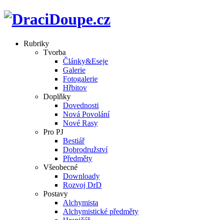
Rubriky
Tvorba
Články&Eseje
Galerie
Fotogalerie
Hřbitov
Doplňky
Dovednosti
Nová Povolání
Nové Rasy
Pro PJ
Bestiář
Dobrodružství
Předměty
Všeobecné
Downloady
Rozvoj DrD
Postavy
Alchymista
Alchymistické předměty