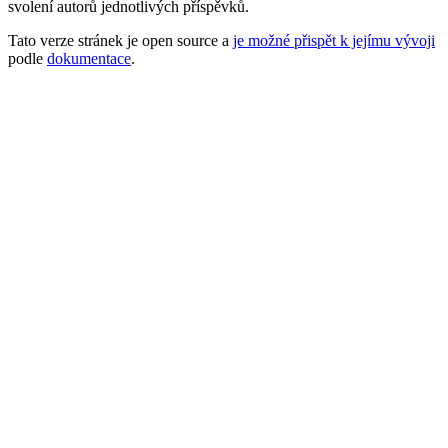
svolení autorů jednotlivých příspěvků.
Tato verze stránek je open source a
je možné přispět k jejímu vývoji
podle
dokumentace
.