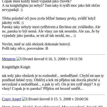
Copak musí každý hned vypadat jako člověk?
A na knightfightu jsi nebyl? Tam taky ti rytíři moc jako lidi občas
nevypadají. :)
Třeba prázdné oči jsou zcela běžné fantasy prvky, zvlášť když
jakoby svítí. :)
Paruky taky nebyly mezi rytířstvem a šlechtou nic zvláštního. Ale
ne, paruka to být nemá. Ale vlasy zas tak neumím. Ale zas, že by
vypadaly jako paruka, se mi až tak nezdá, no... :)
Nevím, mně se zdá obrázek dokonale hotový.
Pošli taky něco, porovnáme :B
Metatron
16. 5. 2008 v 19:11:56
Knightfight Knigh:
tak tedy jako obrázek je to rozhodně... nedodělané. Chybí mi tam ty
poněkud lidské rysy. Obličej a krk mi příjdou tak docela ploché a
nevyrázné a nedodělané... a pak ty oči. On je ten rytíř slepý? A ty
vlasy! Copak je to paruka? Příjdou mi hrozně umělé...
Crazy Angel
15. 5. 2008 v 20:00:56