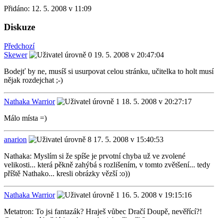
Přidáno:
12. 5. 2008 v 11:09
Diskuze
Předchozí
Skewer
19. 5. 2008 v 20:47:04
Bodejť by ne, musíš si usurpovat celou stránku, učitelka to holt musí
nějak rozdejchat ;-)
Nathaka Warrior
18. 5. 2008 v 20:27:17
Málo místa =)
anarion
17. 5. 2008 v 15:40:53
Nathaka: Myslím si že spíše je prvotní chyba už ve zvolené
velikosti... která pěkně zahýbá s rozlišením, v tomto zvětšení... tedy
příště Nathako... kresli obrázky vězší :o))
Nathaka Warrior
16. 5. 2008 v 19:15:16
Metatron: To jsi fantazák? Hraješ vůbec Dračí Doupě, nevěřící?!