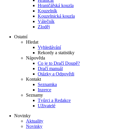
Hraničář
Hraničářská kouzla
Kouzelník
Kouzelnická kouzla
Válečník
Zloděj
Ostatní
Hledat
Vyhledávání
Rekordy a statistiky
Nápověda
Co je to Dračí Doupě?
Dračí manuál
Otázky a Odpovědi
Kontakt
Seznamka
Inzerce
Seznamy
Tvůrci a Redakce
Uživatelé
Novinky
Aktuality
Novinky