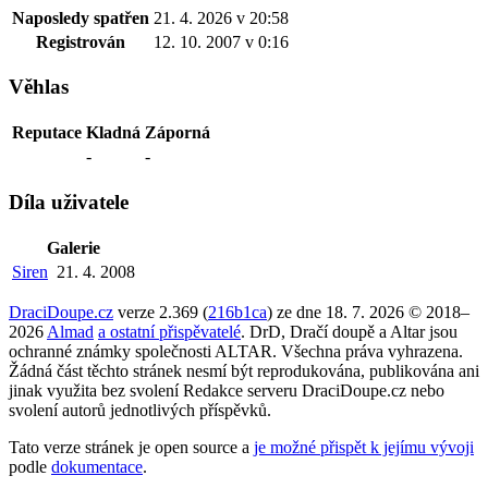
Naposledy spatřen
21. 4. 2026 v 20:58
Registrován
12. 10. 2007 v 0:16
Věhlas
Reputace
Kladná
Záporná
-
-
Díla uživatele
Galerie
Siren
21. 4. 2008
DraciDoupe.cz
verze 2.369 (
216b1ca
) ze dne 18. 7. 2026 © 2018–
2026
Almad
a ostatní přispěvatelé
. DrD, Dračí doupě a Altar jsou
ochranné známky společnosti ALTAR. Všechna práva vyhrazena.
Žádná část těchto stránek nesmí být reprodukována, publikována ani
jinak využita bez svolení Redakce serveru DraciDoupe.cz nebo
svolení autorů jednotlivých příspěvků.
Tato verze stránek je open source a
je možné přispět k jejímu vývoji
podle
dokumentace
.