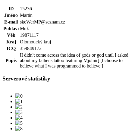
ID
15236
Jméno
Martin
E-mail
skeWerMP@seznam.cz
Pohlaví
Muž
Věk
19871117
Kraj
Olomoucký kraj
ICQ
359849172
[I didn't come across the idea of gods or god until I asked
Popis
about my father's tattoo featuring Mjolnir] [I choose to
believe what I was programmed to believe.]
Serverové statistiky