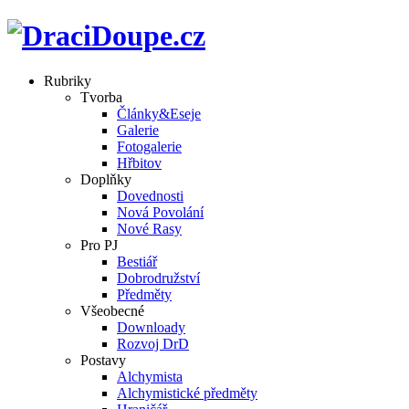
Rubriky
Tvorba
Články&Eseje
Galerie
Fotogalerie
Hřbitov
Doplňky
Dovednosti
Nová Povolání
Nové Rasy
Pro PJ
Bestiář
Dobrodružství
Předměty
Všeobecné
Downloady
Rozvoj DrD
Postavy
Alchymista
Alchymistické předměty