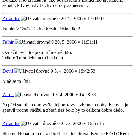
serialu, kdyby tedy ty chyby byly zamerem...
Arfandix
20. 5. 2006 v 17:03:07
Falhir: Vážně? Takhle kreslí většina lidí?
Falhir
20. 5. 2006 v 11:31:11
Označil bych to, jako průměrné dílo.
Triton: To od tebe není hezké :-(
Devil
5. 4. 2006 v 18:42:53
Mně se to líbí!
Zarok
3. 4. 2006 v 14:28:39
Nepáči sa mi na tom výška tej postavy a zbrane a nohy. Keby si ju
spravil trochu väčšiu a zbraň tiež bolo by to celkom dobré dielo.
Arfandix
25. 3. 2006 v 16:55:15
Sleepy: Nepadlo to tu, ale trefil ses, inspiroval jsem se KOTORem.