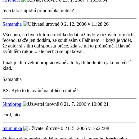
byla tato stupidní připomínka nutná?
Samantha
2. 12. 2006 v 11:28:26
Všechno, co bych k tomu mohla dodat, už bylo v různých formách
řečeno, takže jen dodám, že souhlasím s Falhirem - i když je vidět,
že autor si s tím dal spoustu práce, zdá se mi to průměrné. Hlavně
kvůli těm rukou... ale nechci se opakovat.
Jinak je dílo velmi propracované a to bych hodnotila jako největší
klad.
Samantha
P.S. Bylo to tetování na obličeji nutné?
Nimlorog
21. 7. 2006 v 10:08:21
cool, nice
mumlinka
21. 5. 2006 v 16:22:08
Dokazu si to predstavit jako postavicku z legracniho kresleneho