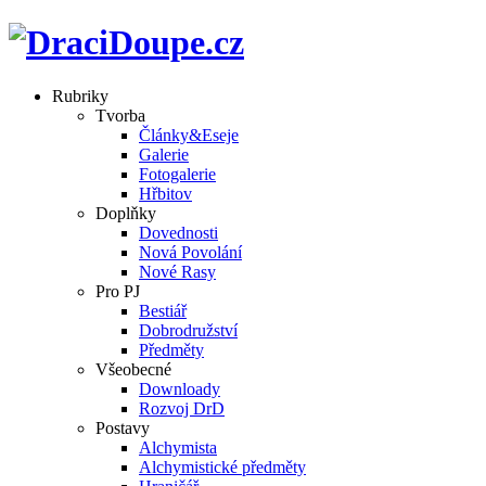
Rubriky
Tvorba
Články&Eseje
Galerie
Fotogalerie
Hřbitov
Doplňky
Dovednosti
Nová Povolání
Nové Rasy
Pro PJ
Bestiář
Dobrodružství
Předměty
Všeobecné
Downloady
Rozvoj DrD
Postavy
Alchymista
Alchymistické předměty