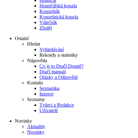
Hraničář
Hraničářská kouzla
Kouzelník
Kouzelnická kouzla
Válečník
Zloděj
Ostatní
Hledat
Vyhledávání
Rekordy a statistiky
Nápověda
Co je to Dračí Doupě?
Dračí manuál
Otázky a Odpovědi
Kontakt
Seznamka
Inzerce
Seznamy
Tvůrci a Redakce
Uživatelé
Novinky
Aktuality
Novinky