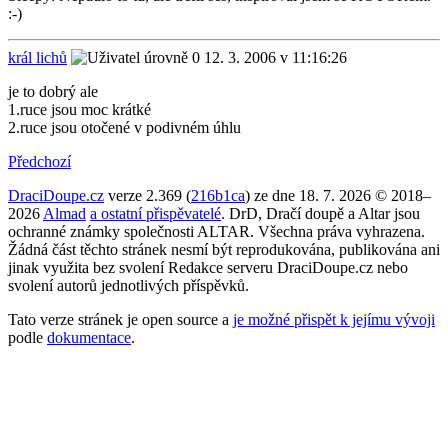
:-)
král lichů
12. 3. 2006 v 11:16:26
je to dobrý ale
1.ruce jsou moc krátké
2.ruce jsou otočené v podivném úhlu
Předchozí
DraciDoupe.cz
verze 2.369 (
216b1ca
) ze dne 18. 7. 2026 © 2018–
2026
Almad
a ostatní přispěvatelé
. DrD, Dračí doupě a Altar jsou
ochranné známky společnosti ALTAR. Všechna práva vyhrazena.
Žádná část těchto stránek nesmí být reprodukována, publikována ani
jinak využita bez svolení Redakce serveru DraciDoupe.cz nebo
svolení autorů jednotlivých příspěvků.
Tato verze stránek je open source a
je možné přispět k jejímu vývoji
podle
dokumentace
.