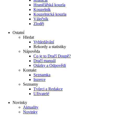
Hraničář
Hraničářská kouzla
Kouzelník
Kouzelnická kouzla
Válečník
Zloděj
Ostatní
Hledat
Vyhledávání
Rekordy a statistiky
Nápověda
Co je to Dračí Doupě?
Dračí manuál
Otázky a Odpovědi
Kontakt
Seznamka
Inzerce
Seznamy
Tvůrci a Redakce
Uživatelé
Novinky
Aktuality
Novinky