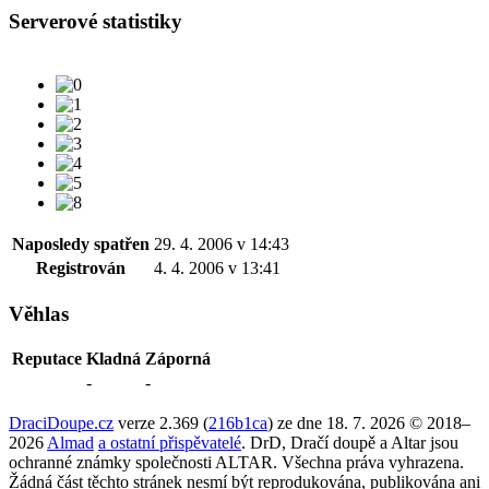
Serverové statistiky
Naposledy spatřen
29. 4. 2006 v 14:43
Registrován
4. 4. 2006 v 13:41
Věhlas
Reputace
Kladná
Záporná
-
-
DraciDoupe.cz
verze 2.369 (
216b1ca
) ze dne 18. 7. 2026 © 2018–
2026
Almad
a ostatní přispěvatelé
. DrD, Dračí doupě a Altar jsou
ochranné známky společnosti ALTAR. Všechna práva vyhrazena.
Žádná část těchto stránek nesmí být reprodukována, publikována ani