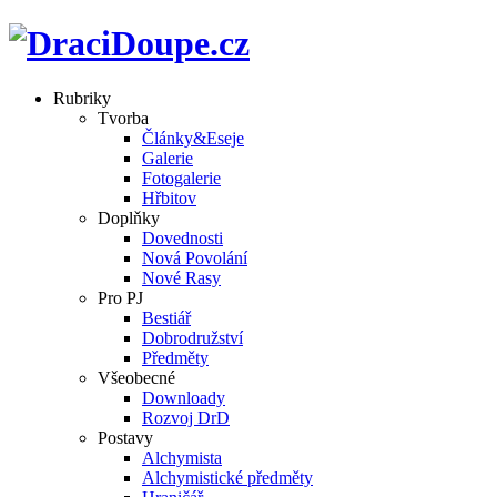
Rubriky
Tvorba
Články&Eseje
Galerie
Fotogalerie
Hřbitov
Doplňky
Dovednosti
Nová Povolání
Nové Rasy
Pro PJ
Bestiář
Dobrodružství
Předměty
Všeobecné
Downloady
Rozvoj DrD
Postavy
Alchymista
Alchymistické předměty