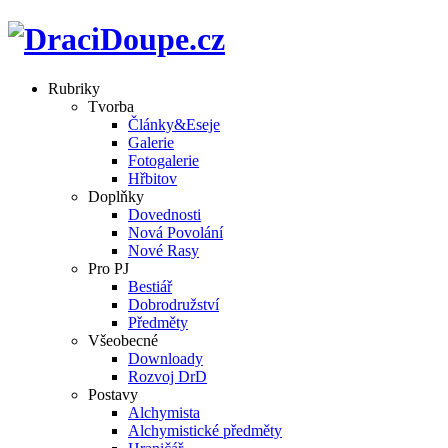
Rubriky
Tvorba
Články&Eseje
Galerie
Fotogalerie
Hřbitov
Doplňky
Dovednosti
Nová Povolání
Nové Rasy
Pro PJ
Bestiář
Dobrodružství
Předměty
Všeobecné
Downloady
Rozvoj DrD
Postavy
Alchymista
Alchymistické předměty