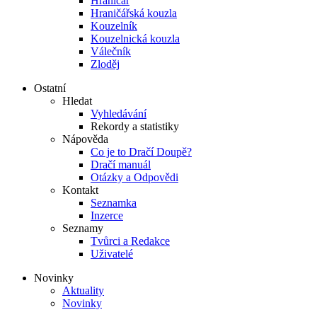
Hraničář
Hraničářská kouzla
Kouzelník
Kouzelnická kouzla
Válečník
Zloděj
Ostatní
Hledat
Vyhledávání
Rekordy a statistiky
Nápověda
Co je to Dračí Doupě?
Dračí manuál
Otázky a Odpovědi
Kontakt
Seznamka
Inzerce
Seznamy
Tvůrci a Redakce
Uživatelé
Novinky
Aktuality
Novinky