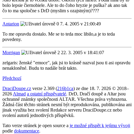
bolo lepsie čiernobiele. Ale to do čoho hryzie je puška? ak ano tak
čo to ma spoločne s DrD (myslim s ozajstným)????
Antarion
7. 4. 2005 v 21:00:49
To me opravdu dostalo. Me se to teda moc libilo,a je to teda
povedeny.
Morrigan
22. 3. 2005 v 18:41:07
zelgaris: ženské "emoce", jak jsi to krásně nazval jsou ti asi opravdu
nenakloněné. Budu to nadále brát takto.
Předchozí
DraciDoupe.cz
verze 2.369 (
216b1ca
) ze dne 18. 7. 2026 © 2018–
2026
Almad
a ostatní přispěvatelé
. DrD, Dračí doupě a Altar jsou
ochranné známky společnosti ALTAR. Všechna práva vyhrazena.
Žádná část těchto stránek nesmí být reprodukována, publikována ani
jinak využita bez svolení Redakce serveru DraciDoupe.cz nebo
svolení autorů jednotlivých příspěvků.
Tato verze stránek je open source a
je možné přispět k jejímu vývoji
podle
dokumentace
.