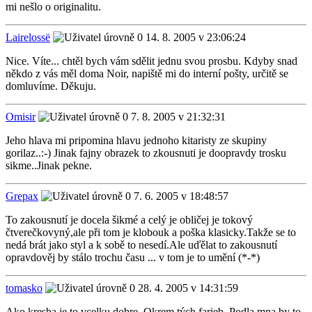
mi nešlo o originalitu.
Lairelossë
14. 8. 2005 v 23:06:24
Nice. Víte... chtěl bych vám sdělit jednu svou prosbu. Kdyby snad
někdo z vás měl doma Noir, napiště mi do interní pošty, určitě se
domluvíme. Děkuju.
Omisir
7. 8. 2005 v 21:32:31
Jeho hlava mi pripomina hlavu jednoho kitaristy ze skupiny
gorilaz..:-) Jinak fajny obrazek to zkousnuti je doopravdy trosku
sikme..Jinak pekne.
Grepax
7. 6. 2005 v 18:48:57
To zakousnutí je docela šikmé a celý je obličej je tokový
čtverečkovyný,ale při tom je klobouk a poška klasicky.Takže se to
nedá brát jako styl a k sobě to nesedí.Ale uďělat to zakousnutí
opravdověj by stálo trochu času ... v tom je to umění (*-*)
tomasko
28. 4. 2005 v 14:31:59
Ako kresba je to vcelku dobre. Okrem tých farieb. Podla mna by to