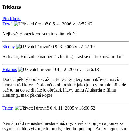
Diskuze
Předchozí
Devil
5. 4. 2006 v 18:52:42
Nejhezčí obrázek co jsem tu zatím viděl.
Sleepy
9. 3. 2006 v 22:52:19
Ach ano, Konzul je nádherná zbraň :-)....asi se na to znova mrknu
Hilarius
4. 12. 2005 v 11:26:13
Docela pěkný obrázek až na ty tesáky který sou nakřivo a navíc
nemám rád když někdo něco obkresluje jako je to v tomhle případě
pač to na co se díváte je obrázek hlavy upíra Alukarda z filmu
Hellsing.Jinak pěkná kopie.
Triton
4. 11. 2005 v 16:08:52
Nemám rád nemastné, neslané názory, které si stojí jen a pouze za
svým. Tenhle výtvor je tu pro ty, kteří ho pochopí. Ani v nejmenším