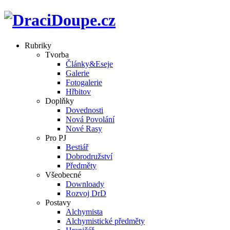
Rubriky
Tvorba
Články&Eseje
Galerie
Fotogalerie
Hřbitov
Doplňky
Dovednosti
Nová Povolání
Nové Rasy
Pro PJ
Bestiář
Dobrodružství
Předměty
Všeobecné
Downloady
Rozvoj DrD
Postavy
Alchymista
Alchymistické předměty