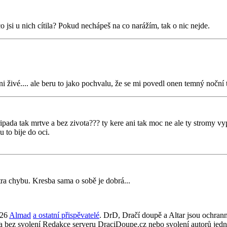
 jsi u nich cítila? Pokud nechápeš na co narážím, tak o nic nejde.
ani živé.... ale beru to jako pochvalu, že se mi povedl onen temný noční
pada tak mrtve a bez zivota??? ty kere ani tak moc ne ale ty stromy vy
u to bije do oci.
tra chybu. Kresba sama o sobě je dobrá...
026
Almad
a ostatní přispěvatelé
. DrD, Dračí doupě a Altar jsou ochra
ta bez svolení Redakce serveru DraciDoupe.cz nebo svolení autorů jedn