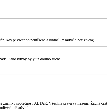
 tón, kdy je všechno neutěšené a klidné. (= mrtvé a bez života)
padaji jako kdyby byly uz dlouho suche...
nné známky společnosti ALTAR. Všechna práva vyhrazena. Žádná část
otlivých příspěvků.