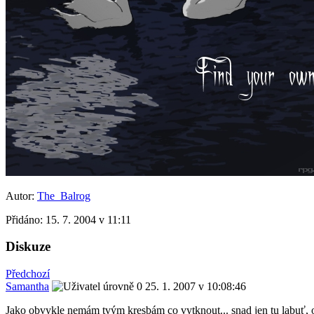
Autor:
The_Balrog
Přidáno:
15. 7. 2004 v 11:11
Diskuze
Předchozí
Samantha
25. 1. 2007 v 10:08:46
Jako obvykle nemám tvým kresbám co vytknout... snad jen tu labuť, 