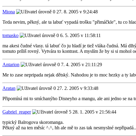
Miona
27. 8. 2005 v 9:24:48
Teda nevim, pěkný, ale ta labuť vypadá trošku "přimáčkle", tu co hladí,
tomasko
6. 5. 2005 v 11:58:11
ma akesi čudné vlasy. tá labuť čo ju hladí je tiež vláka čudná. Má dl
tomuto príliš rovný. Vytvára to kontrast. A myslím že by si si moho
Antarion
7. 4. 2005 v 21:11:29
Me to zase nepripada nejak dětský. Nahodou je to moc hezky a ty lab
Aratan
27. 2. 2005 v 9:33:48
Připomíná mi to smíchanýho Disneyho a mangu, ale ani jedno se na to
Gabriel_reaper
28. 1. 2005 v 21:56:44
typický Balrogova skoromanga.
Pěkný až na ten měsíc ^.^, hh ale mě to zas tak nesmyslné nepřipadá..