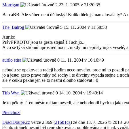
Morrigan
22. 1. 2005 v 21:20:35
BarcaBB: Ale vůbec není dětinský! Kolik dílek jsi namalovala ty? A co
The_Balrog
15. 11. 2004 v 11:58:58
Aurilo:
Právě PROTO jsou ta gesta stejná!!!! ach jo...
A co se týká stromů uprostřed noci... nikdy mi nepřišly nijak veselé, 
aurilo stira
11. 11. 2004 v 16:16:49
nebudu se opakovat a radeji hodim neco noveho. proc mi to pozadi pri
jo a jeste: gesto prave ruky od sochy i te divciny vypada stejne a troch
ale v celku pekne jen se to nesmi dlouho studovat :-0
Tifo Wyn
14. 10. 2004 v 19:49:14
Je to pěkný . Ten měsíc mi tam nesedí, ale nehodnotil bych to jako ex
Předchozí
DraciDoupe.cz
verze 2.369 (
216b1ca
) ze dne 18. 7. 2026 © 2018–2
těchto stránek nesmí být reprodukována, publikována ani jinak využi