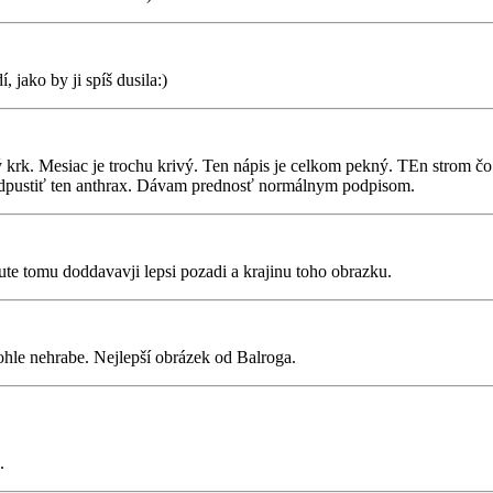
 jako by ji spíš dusila:)
hý krk. Mesiac je trochu krivý. Ten nápis je celkom pekný. TEn strom čo
l odpustiť ten anthrax. Dávam prednosť normálnym podpisom.
ute tomu doddavavji lepsi pozadi a krajinu toho obrazku.
hle nehrabe. Nejlepší obrázek od Balroga.
.