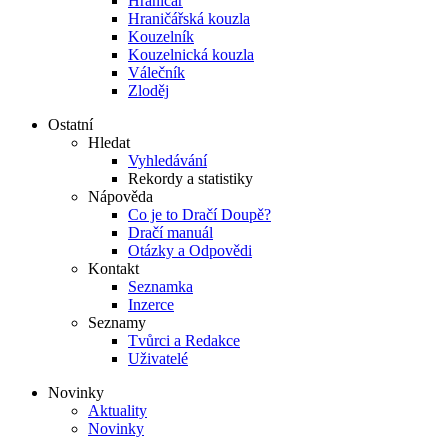
Hraničář
Hraničářská kouzla
Kouzelník
Kouzelnická kouzla
Válečník
Zloděj
Ostatní
Hledat
Vyhledávání
Rekordy a statistiky
Nápověda
Co je to Dračí Doupě?
Dračí manuál
Otázky a Odpovědi
Kontakt
Seznamka
Inzerce
Seznamy
Tvůrci a Redakce
Uživatelé
Novinky
Aktuality
Novinky