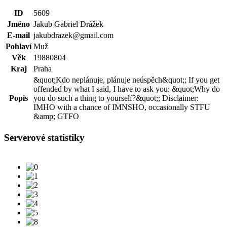
ID
5609
Jméno
Jakub Gabriel Drážek
E-mail
jakubdrazek@gmail.com
Pohlaví
Muž
Věk
19880804
Kraj
Praha
&quot;Kdo neplánuje, plánuje neúspěch&quot;; If you get
offended by what I said, I have to ask you: &quot;Why do
Popis
you do such a thing to yourself?&quot;; Disclaimer:
IMHO with a chance of IMNSHO, occasionally STFU
&amp; GTFO
Serverové statistiky