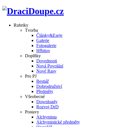
Rubriky
Tvorba
Články&Eseje
Galerie
Fotogalerie
Hřbitov
Doplňky
Dovednosti
Nová Povolání
Nové Rasy
Pro PJ
Bestiář
Dobrodružství
Předměty
Všeobecné
Downloady
Rozvoj DrD
Postavy
Alchymista
Alchymistické předměty