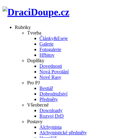
Rubriky
Tvorba
Články&Eseje
Galerie
Fotogalerie
Hřbitov
Doplňky
Dovednosti
Nová Povolání
Nové Rasy
Pro PJ
Bestiář
Dobrodružství
Předměty
Všeobecné
Downloady
Rozvoj DrD
Postavy
Alchymista
Alchymistické předměty