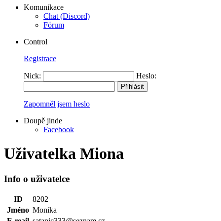
Komunikace
Chat (Discord)
Fórum
Control
Registrace
Nick:
Heslo:
Zapomněl jsem heslo
Doupě jinde
Facebook
Uživatelka Miona
Info o uživatelce
ID
8202
Jméno
Monika
E-mail
satanic333@seznam.cz