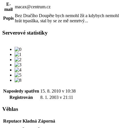
E-
macax@centrum.cz
mail
Bez Dračího Doupěte bych nemohl žít a kdybych nemohl
Popis
hrát trpaslíka, stal by se ze mě nemrtvý...
Serverové statistiky
Naposledy spatřen
15. 8. 2010 v 10:38
Registrován
8. 1. 2003 v 21:11
Věhlas
Reputace
Kladná
Záporná
-
-