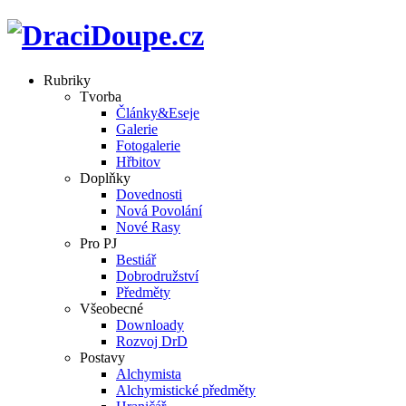
Rubriky
Tvorba
Články&Eseje
Galerie
Fotogalerie
Hřbitov
Doplňky
Dovednosti
Nová Povolání
Nové Rasy
Pro PJ
Bestiář
Dobrodružství
Předměty
Všeobecné
Downloady
Rozvoj DrD
Postavy
Alchymista
Alchymistické předměty