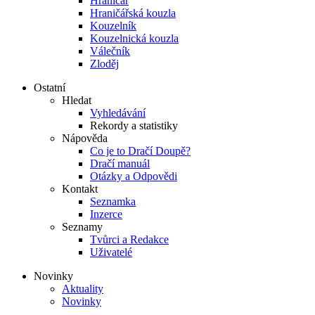
Hraničář
Hraničářská kouzla
Kouzelník
Kouzelnická kouzla
Válečník
Zloděj
Ostatní
Hledat
Vyhledávání
Rekordy a statistiky
Nápověda
Co je to Dračí Doupě?
Dračí manuál
Otázky a Odpovědi
Kontakt
Seznamka
Inzerce
Seznamy
Tvůrci a Redakce
Uživatelé
Novinky
Aktuality
Novinky