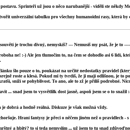
ou postavu. Sprinteři už jsou o něco narubanější - viděli ste někdy
tvořit
univerzální
tabulku pro všechny humanoidní rasy, která by
to souvětí je trochu divný, nemyskíš? --- Nemusíš
my
psát, že je to ---
roboha ne! :-) Ale jen tlumočím to, na čem se dohodlo asi 6 lidí, kteř
.
článku šlo pouze o to, poukázat na určité nedostatky pravidel (k
ejně roste a klesá. Pokud mi ty tvrdíš, že ji mají odlišnou, je to p
, sníží se pohyblivost. To ano, ale to zž je příliš podrobné. Nicmé
 ... snad jsem to vysvětlilk dost jasně, aspoň jsem se o to snažil :
va je dobrá a hodně reálná. Diskuze je však možná vždy.
y zhoršuje. Hraní fantysy je přeci o něčem jiném než o pravidlech - s
rštný a hbitý? to si teda nemyslím ... už jsem to tu snad zdůvoďnov