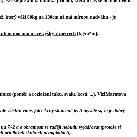
 Ale stejně ani ta tabulka pro lidi, která tu je, se mi ňák nelíbí -
Muž, který váží 80kg na 180cm už má mírnou nadváhu - je
druhou mocninou své výšky v metrech
[kg/m*m].
tuce (poměr a rozložení tuku, svalů, kostí, ...). Viz[Maratova
e všichni víme, jaký Árný skutečně je. A myslíte si, že je dobrý
a 7/-2 a o obratnosti se raději nebudu vyjadřovat (protože si
ěch přiblblých školních olympiádách).