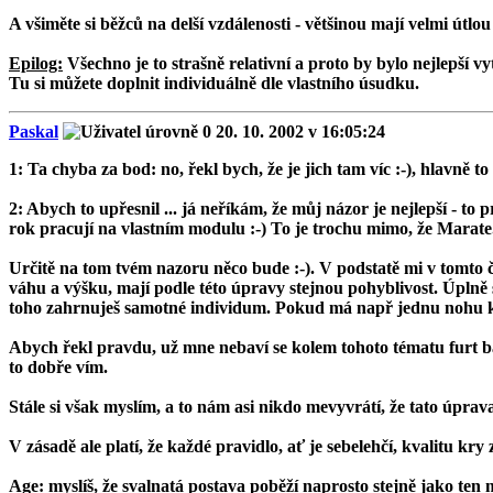
A všiměte si běžců na delší vzdálenosti - většinou mají velmi útl
Epilog:
Všechno je to strašně relativní a proto by bylo nejlepší vy
Tu si můžete doplnit individuálně dle vlastního úsudku.
Paskal
20. 10. 2002 v 16:05:24
1: Ta chyba za bod: no, řekl bych, že je jich tam víc :-), hlavně 
2: Abych to upřesnil ... já neříkám, že můj názor je nejlepší - to p
rok pracují na vlastním modulu :-) To je trochu mimo, že Marate
Určitě na tom tvém nazoru něco bude :-). V podstatě mi v tomto 
váhu a výšku, mají podle této úpravy stejnou pohyblivost. Úplně sr
toho zahrnuješ samotné individum. Pokud má např jednu nohu kratší
Abych řekl pravdu, už mne nebaví se kolem tohoto tématu furt bavit
to dobře vím.
Stále si však myslím, a to nám asi nikdo mevyvrátí, že tato úpra
V zásadě ale platí, že každé pravidlo, ať je sebelehčí, kvalitu kr
Age: myslíš, že svalnatá postava poběží naprosto stejně jako ten m