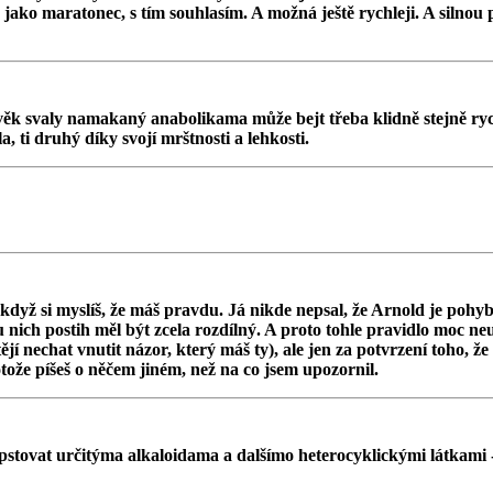
e jako maratonec, s tím souhlasím. A možná ještě rychleji. A silnou 
ěk svaly namakaný anabolikama může bejt třeba klidně stejně rychl
, ti druhý díky svojí mrštnosti a lehkosti.
 když si myslíš, že máš pravdu. Já nikde nepsal, že Arnold je pohyb
u nich postih měl být zcela rozdílný. A proto tohle pravidlo moc neu
jí nechat vnutit názor, který máš ty), ale jen za potvrzení toho, ž
protože píšeš o něčem jiném, než na co jsem upozornil.
pstovat určitýma alkaloidama a dalšímo heterocyklickými látkami - j