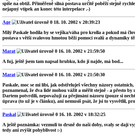
spíše na obtíž. Přiměřeně silná postava určitě poběží stejně rychl
nejapný vtípek an konec této interpelace .-)
Age
18. 10. 2002 v 20:39:23
Milý Paskale hodila by se vejška/váha pro krolla a pokud má člov
postava s větší svalovou hmotou běží pomocí svalů a dynamiky těla
Marat
16. 10. 2002 v 21:59:50
A fuj, ještě jsem tam napsal hrubku, kdo ji najde, má bod...
Marat
16. 10. 2002 v 21:50:30
Paskale, moc se mi líbí, jak odstřeluješ všechny názory ostatních,
poznamenal, že dva lidé mohou vážit a měřit stejně - a přesto by 
Dartem potvrdili, nepovažuji za přejímání názoru (pouze si nechtě
úprava (to už je v článku), ani nemusíš psát, že jsi to vysvětlil, 
Paskal
16. 10. 2002 v 18:32:25
A ještě poznámka: vezmuli to drsně do naší doby, svaly se dají vy
tedy ani zvýšit pohyblivost :-)