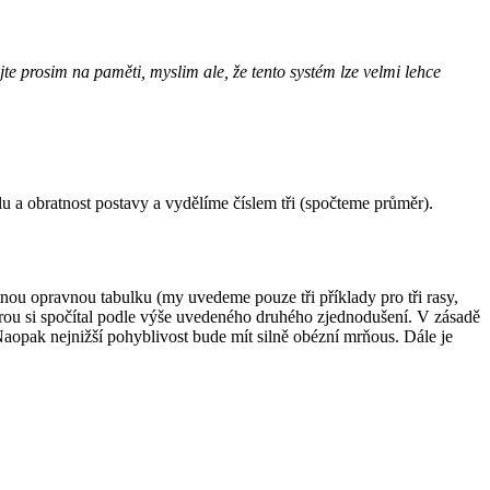
te prosim na paměti, myslim ale, že tento systém lze velmi lehce
u a obratnost postavy a vydělíme číslem tři (spočteme průměr).
tnou opravnou tabulku (my uvedeme pouze tři příklady pro tři rasy,
kterou si spočítal podle výše uvedeného druhého zjednodušení. V zásadě
Naopak nejnižší pohyblivost bude mít silně obézní mrňous. Dále je