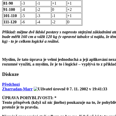
81-90
-3
-1
+1
+1
91-100
-4
-2
0
+2
101-110
-5
-3
-1
+1
111-120
-6
-4
-2
0
Příklad: mějme dvě lidské postavy s naprosto stejnými základními atr
bude měřit 160 cm a vážit 120 kg (v opravné tabulce si najdu, že těm
kg) - to je celkem logické a reálné.
Myslím, že tato úprava je velmi jednoduchá a její aplikování nez
rozumné využití, a myslím, že je to i logické – vyplývá to z příkl
Diskuze
Předchozí
Zharradan-Marr
7. 11. 2002 v 19:41:33
ÚPRAVA POHYBLIVOSTI: *
Tento příspěvek (když už nic jiného) poukazuje na to, že pohybl
protože je to pravda.