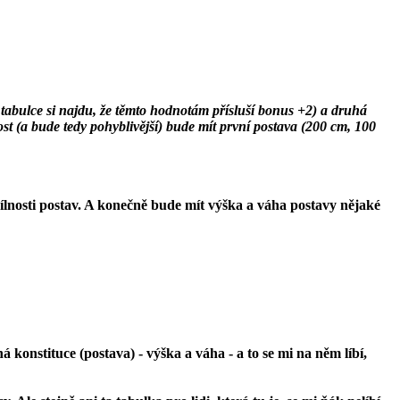
né tabulce si najdu, že těmto hodnotám přísluší bonus +2) a druhá
ost (a bude tedy pohyblivější) bude mít první postava (200 cm, 100
dílnosti postav. A konečně bude mít výška a váha postavy nějaké
sná konstituce (postava) -
výška
a
váha
- a to se mi na něm líbí,