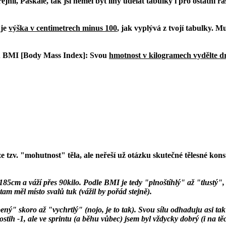
l, Paskale, tak jsi neměl být líný udělat tabulky i pro ostatní rasy.
 je
výška v centimetrech minus 100
, jak vyplývá z tvojí tabulky. 
u
BMI
[Body Mass Index]: Svou
hmotnost v kilogramech vydělte 
tzv. "mohutnost" těla, ale neřeší už otázku skutečné tělesné konsti
cm a váží přes 90kilo. Podle BMI je tedy "plnoštíhlý" až "tlustý", al
am měl místo svalů tuk (vážil by pořád stejně).
 skoro až "vychrtlý" (nojo, je to tak). Svou sílu odhaduju asi tak n
postih -1, ale ve sprintu (a běhu vůbec) jsem byl vždycky dobrý (i na t