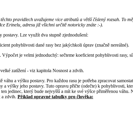
těchto pravidlech uvažujeme vice atributů a větší číslený rozsah. To měj
 Erinelu, adresu již všichni určitě notoricky znáte :-).
tiky postavy. Lze využít dva stupně zjednodušení:
icient pohyblivosti dané rasy bez jakýchkoli úprav (značně nereálné).
 Výpočet je velmi jednoduchý: sečteme koeficient pohyblivosti rasy, síl
velké zatížení - viz kapitola Nosnost a zdvih.
ště váhu a výšku postavy. Pro každou rasu je potřeba zpracovat samosta
váhy a výšky jeho postavy. Tuto opravu přičte (odečte) k pohyblivosti, 
 ten jedinec, který bude nejvyšší a mít ke své výšce přiměřenou váhu. 
t a zdvih.
Příklad opravné tabulky pro člověka: