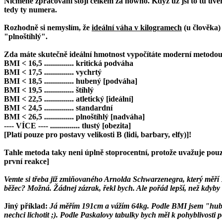
Nicméně zpracování stojí celkem za howno. Když už jsi to tu uveřejni
tedy ty numera.
Rozhodně si nemyslím, že
ideální váha v kilogramech
(u člověka)
"plnoštíhlý".
Zda máte skutečně ideální hmotnost vypočítáte moderní metodo
BMI
<
16,5 ............... kritická podváha
BMI
<
17,5 ............... vychrtý
BMI
<
18,5 ............... hubený [podváha]
BMI
<
19,5 ............... štíhlý
BMI
<
22,5 ............... atletický [ideální]
BMI
<
24,5 ............... standardní
BMI
<
26,5 ............... plnoštíhlý [nadváha]
---- VÍCE ---- ............... tlustý [obezita]
[Platí pouze pro postavy velikosti B (lidi, barbary, elfy)]!
Tahle metoda taky neni úplně stoprocentní, protože uvažuje pouze 
první reakce]
Vemte si třeba již zmiňovaného Arnolda Schwarzenegra, který měří 185
běžec? Možná. Žádnej zázrak, řekl bych. Ale pořád lepší, než kdyby t
Jiný příklad:
Já měřím 191cm a vážím 64kg. Podle BMI jsem "hubený"
nechci lichotit ;). Podle Paskalovy tabulky bych měl k pohyblivosti 