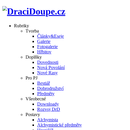
Rubriky
Tvorba
Články&Eseje
Galerie
Fotogalerie
Hřbitov
Doplňky
Dovednosti
Nová Povolání
Nové Rasy
Pro PJ
Bestiář
Dobrodružství
Předměty
Všeobecné
Downloady
Rozvoj DrD
Postavy
Alchymista
Alchymistické předměty