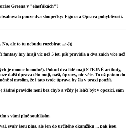
 Morrise Greena v "elasťákách"?
 obsahovala pouze dva sloupečky:
Figura
a
Oprava pohyblivosti
.
-. No, ale to tu nebudu rozebírat ...:-)))
í fantasy hry hrají víc než 5 let, píší pravidla a dva znich více než
terých je moooc hooodně). Pokud dva lidé mají STEJNÉ artibuty,
ouze další úprava této mojí, naší, úpravy, nic véíc. To už potom do
ně si myslím, že i tato tvoje úprava by šla v praxi použít.
-) žádné pravidlo není bez chyb a vždy je lehčí být v opozici, sám
 tím s vámi plně souhlásím.
al. svaly jsou plus, ale jen do určitého okamžiku ... pak jsou