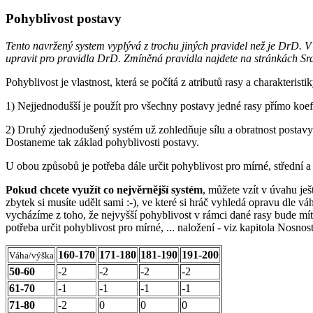
Pohyblivost postavy
Tento navržený system vyplývá z trochu jiných pravidel než je DrD. V 
upravit pro pravidla DrD. Zmíněná pravidla najdete na stránkách Srdce
Pohyblivost je vlastnost, která se počítá z atributů rasy a charakteris
1) Nejjednodušší je použít pro všechny postavy jedné rasy přímo koef
2) Druhý zjednodušený systém už zohledňuje sílu a obratnost postavy.
Dostaneme tak základ pohyblivosti postavy.
U obou způsobů je potřeba dále určit pohyblivost pro mírné, střední a 
Pokud chcete využít co nejvěrnější systém
, můžete vzít v úvahu je
zbytek si musíte udělt sami :-), ve které si hráč vyhledá opravu dle 
vycházíme z toho, že nejvyšší pohyblivost v rámci dané rasy bude mít
potřeba určit pohyblivost pro mírné, ... naložení - viz kapitola Nosnos
160-170
171-180
181-190
191-200
Váha/výška
50-60
-2
-2
-2
-2
61-70
-1
-1
-1
-1
71-80
-2
0
0
0