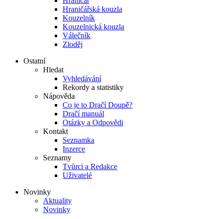
Hraničář
Hraničářská kouzla
Kouzelník
Kouzelnická kouzla
Válečník
Zloděj
Ostatní
Hledat
Vyhledávání
Rekordy a statistiky
Nápověda
Co je to Dračí Doupě?
Dračí manuál
Otázky a Odpovědi
Kontakt
Seznamka
Inzerce
Seznamy
Tvůrci a Redakce
Uživatelé
Novinky
Aktuality
Novinky