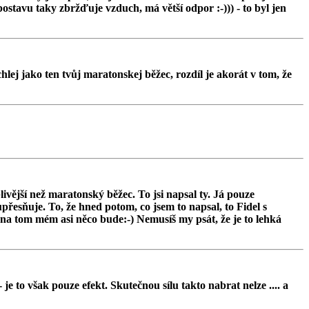
postavu taky zbržďuje vzduch, má větší odpor :-))) - to byl jen
ej jako ten tvůj maratonskej běžec, rozdíl je akorát v tom, že
livější než maratonský běžec. To jsi napsal ty. Já pouze
přesňuje. To, že hned potom, co jsem to napsal, to Fidel s
e na tom mém asi něco bude:-) Nemusíš my psát, že je to lehká
e to však pouze efekt. Skutečnou sílu takto nabrat nelze .... a