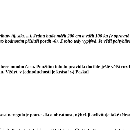
ibuty (tj. síla, ...). Jedna bude měřit 200 cm a vážit 100 kg (v oprav
to hodnotám přísluší postih -6). Z toho tedy vyplývá, že větší pohybliv
abere mnoho času. Použitím tohoto pravidla docílíte ještě větší roz
adu. Vždyť v jednoduchosti je krása! :-) Paskal
ivost nereguluje pouze
síla
a
obratnost
, nýbrž ji ovlivňuje také těle