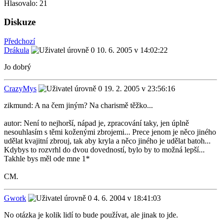
Hlasovalo:
21
Diskuze
Předchozí
Drákula
10. 6. 2005 v 14:02:22
Jo dobrý
CrazyMys
19. 2. 2005 v 23:56:16
zikmund: A na čem jiným? Na charismě těžko...
autor: Není to nejhorší, nápad je, zpracování taky, jen úplně
nesouhlasím s těmi koženými zbrojemi... Prece jenom je něco jiného
udělat kvajitní zbrouj, tak aby kryla a něco jiného je udělat batoh...
Kdybys to rozvrhl do dvou dovedností, bylo by to možná lepší...
Takhle bys měl ode mne 1*
CM.
Gwork
4. 6. 2004 v 18:41:03
No otázka je kolik lidí to bude používat, ale jinak to jde.