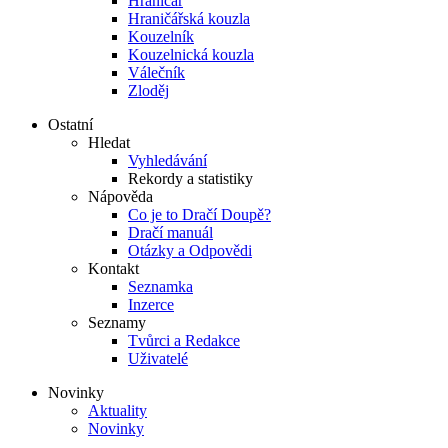
Hraničář
Hraničářská kouzla
Kouzelník
Kouzelnická kouzla
Válečník
Zloděj
Ostatní
Hledat
Vyhledávání
Rekordy a statistiky
Nápověda
Co je to Dračí Doupě?
Dračí manuál
Otázky a Odpovědi
Kontakt
Seznamka
Inzerce
Seznamy
Tvůrci a Redakce
Uživatelé
Novinky
Aktuality
Novinky