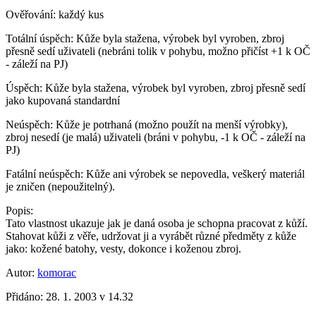
Ověřování:
každý kus
Totální úspěch:
Kůže byla stažena, výrobek byl vyroben, zbroj
přesně sedí uživateli (nebráni tolik v pohybu, možno přičíst +1 k OČ
- záleží na PJ)
Úspěch:
Kůže byla stažena, výrobek byl vyroben, zbroj přesně sedí
jako kupovaná standardní
Neúspěch:
Kůže je potrhaná (možno použít na menší výrobky),
zbroj nesedí (je malá) uživateli (bráni v pohybu, -1 k OČ - záleží na
PJ)
Fatální neúspěch:
Kůže ani výrobek se nepovedla, veškerý materiál
je zničen (nepoužitelný).
Popis:
Tato vlastnost ukazuje jak je daná osoba je schopna pracovat z kůží.
Stahovat kůži z věře, udržovat ji a vyrábět různé předměty z kůže
jako: kožené batohy, vesty, dokonce i koženou zbroj.
Autor:
komorac
Přidáno:
28. 1. 2003 v 14.32