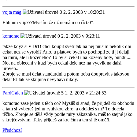
vojta mág
2. 2. 2003 v 10:20:31
Ehhmm vtip???Myslím že už nemám co říct.0*.
komorac
2. 2. 2003 v 9:23:11
takze kdyz si v DrD chci koupit svetr tak na nej musim nekolik dni
cekat nez se vyrobi? Ano, u platove bych to pochopil ze ti ji delaji
na miru, ale u kozeneho? To by si cekal i na kozeny boty, bundu,...
No, na obleceni v kuzi bych cekal dele nez na vycvik na dalsi
uroven..
Zbroje se musi delat standardni a potom treba doupravit s takovou
delat PJ tak se skupina nevybavi nikdy.
PardGalen
1. 2. 2003 v 21:24:53
komorac zase jeden z těch co? Myslíš si snad, že přijdeš do obchodu
a tam si vybereš jednu rytířskou zbroj a odejdeš s ní? To docela
těžko. Zbroje se dělá vždy podle míry zákazníka, máš to stejné jako
s krejčovstvím. Taky přijdeš za krejčím a ten si tě oměří.
Předchozí