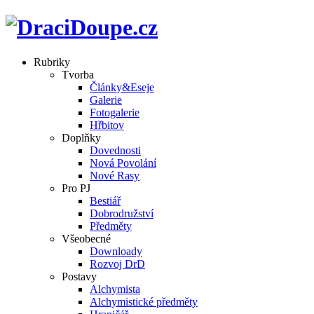
Rubriky
Tvorba
Články&Eseje
Galerie
Fotogalerie
Hřbitov
Doplňky
Dovednosti
Nová Povolání
Nové Rasy
Pro PJ
Bestiář
Dobrodružství
Předměty
Všeobecné
Downloady
Rozvoj DrD
Postavy
Alchymista
Alchymistické předměty