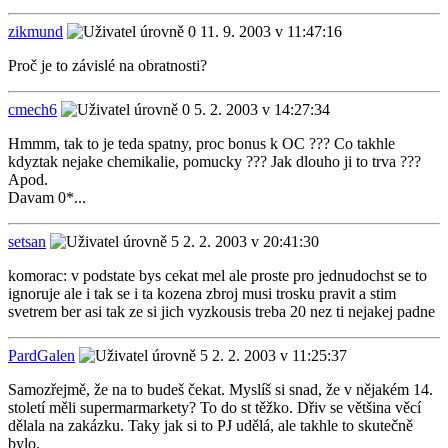
zikmund
11. 9. 2003 v 11:47:16
Proč je to závislé na obratnosti?
cmech6
5. 2. 2003 v 14:27:34
Hmmm, tak to je teda spatny, proc bonus k OC ??? Co takhle
kdyztak nejake chemikalie, pomucky ??? Jak dlouho ji to trva ???
Apod.
Davam 0*...
setsan
2. 2. 2003 v 20:41:30
komorac: v podstate bys cekat mel ale proste pro jednudochst se to
ignoruje ale i tak se i ta kozena zbroj musi trosku pravit a stim
svetrem ber asi tak ze si jich vyzkousis treba 20 nez ti nejakej padne
PardGalen
2. 2. 2003 v 11:25:37
Samozřejmě, že na to budeš čekat. Myslíš si snad, že v nějakém 14.
století měli supermarmarkety? To do st těžko. Dřiv se většina věcí
dělala na zakázku. Taky jak si to PJ udělá, ale takhle to skutečně
bylo.