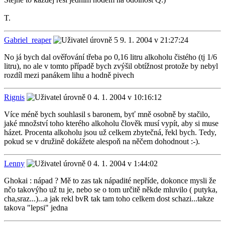
T.
Gabriel_reaper
9. 1. 2004 v 21:27:24
No já bych dal ověřování třeba po 0,16 litru alkoholu čistého (tj 1/6
litru), no ale v tomto případě bych zvýšil obtížnost protože by nebyl
rozdíl mezi panákem lihu a hodně pivech
Rignis
4. 1. 2004 v 10:16:12
Více méně bych souhlasil s baronem, byť mně osobně by stačilo,
jaké množství toho kterého alkoholu člověk musí vypít, aby si muse
házet. Procenta alkoholu jsou už celkem zbytečná, řekl bych. Tedy,
pokud se v družině dokážete alespoň na něčem dohodnout :-).
Lenny
4. 1. 2004 v 1:44:02
Ghokai : nápad ? Mě to zas tak nápadité nepříde, dokonce mysli že
nčo takovýho už tu je, nebo se o tom určitě někde mluvilo ( putyka,
cha,sraz...)...a jak rekl bvR tak tam toho celkem dost schazi...takze
takova "lepsi" jedna