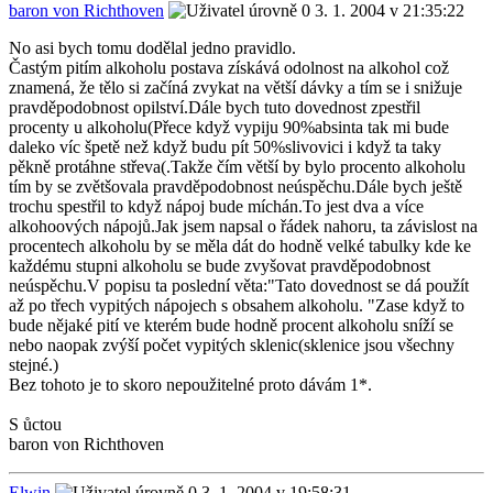
baron von Richthoven
3. 1. 2004 v 21:35:22
No asi bych tomu dodělal jedno pravidlo.
Častým pitím alkoholu postava získává odolnost na alkohol což
znamená, že tělo si začíná zvykat na větší dávky a tím se i snižuje
pravděpodobnost opilství.Dále bych tuto dovednost zpestřil
procenty u alkoholu(Přece když vypiju 90%absinta tak mi bude
daleko víc špetě než když budu pít 50%slivovici i když ta taky
pěkně protáhne střeva(.Takže čím větší by bylo procento alkoholu
tím by se zvětšovala pravděpodobnost neúspěchu.Dále bych ještě
trochu spestřil to když nápoj bude míchán.To jest dva a více
alkohoových nápojů.Jak jsem napsal o řádek nahoru, ta závislost na
procentech alkoholu by se měla dát do hodně velké tabulky kde ke
každému stupni alkoholu se bude zvyšovat pravděpodobnost
neúspěchu.V popisu ta poslední věta:"Tato dovednost se dá použít
až po třech vypitých nápojech s obsahem alkoholu. "Zase když to
bude nějaké pití ve kterém bude hodně procent alkoholu sníží se
nebo naopak zvýší počet vypitých sklenic(sklenice jsou všechny
stejné.)
Bez tohoto je to skoro nepoužitelné proto dávám 1*.
S ůctou
baron von Richthoven
Elwin
3. 1. 2004 v 19:58:31