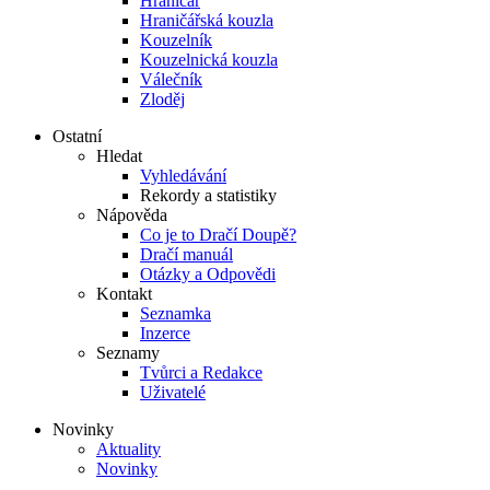
Hraničář
Hraničářská kouzla
Kouzelník
Kouzelnická kouzla
Válečník
Zloděj
Ostatní
Hledat
Vyhledávání
Rekordy a statistiky
Nápověda
Co je to Dračí Doupě?
Dračí manuál
Otázky a Odpovědi
Kontakt
Seznamka
Inzerce
Seznamy
Tvůrci a Redakce
Uživatelé
Novinky
Aktuality
Novinky