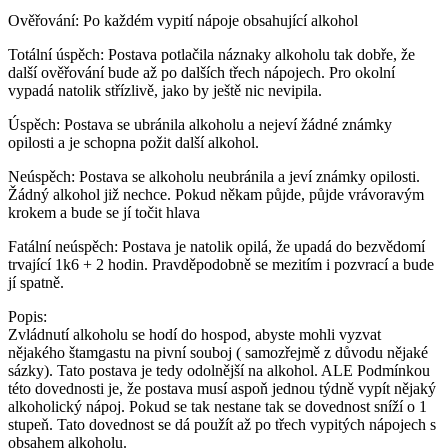
Ověřování:
Po každém vypití nápoje obsahující alkohol
Totální úspěch:
Postava potlačila náznaky alkoholu tak dobře, že
další ověřování bude až po dalších třech nápojech. Pro okolní
vypadá natolik střízlivě, jako by ještě nic nevipila.
Úspěch:
Postava se ubránila alkoholu a nejeví žádné známky
opilosti a je schopna požit další alkohol.
Neúspěch:
Postava se alkoholu neubránila a jeví známky opilosti.
Žádný alkohol již nechce. Pokud někam půjde, půjde vrávoravým
krokem a bude se jí točit hlava
Fatální neúspěch:
Postava je natolik opilá, že upadá do bezvědomí
trvající 1k6 + 2 hodin. Pravděpodobně se mezitím i pozvrací a bude
jí spatně.
Popis:
Zvládnutí alkoholu se hodí do hospod, abyste mohli vyzvat
nějakého štamgastu na pivní souboj ( samozřejmě z důvodu nějaké
sázky). Tato postava je tedy odolnější na alkohol. ALE Podmínkou
této dovednosti je, že postava musí aspoň jednou týdně vypít nějaký
alkoholický nápoj. Pokud se tak nestane tak se dovednost sníží o 1
stupeň. Tato dovednost se dá použít až po třech vypitých nápojech s
obsahem alkoholu.