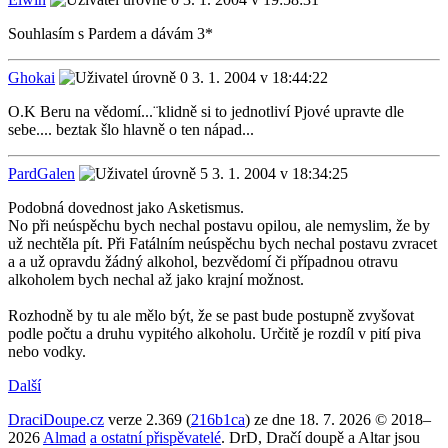
Souhlasím s Pardem a dávám 3*
Ghokai
3. 1. 2004 v 18:44:22
O.K Beru na vědomí...¨klidně si to jednotliví Pjové upravte dle
sebe.... beztak šlo hlavně o ten nápad...
PardGalen
3. 1. 2004 v 18:34:25
Podobná dovednost jako Asketismus.
No při neúspěchu bych nechal postavu opilou, ale nemyslim, že by
už nechtěla pít. Při Fatálním neúspěchu bych nechal postavu zvracet
a a už opravdu žádný alkohol, bezvědomí či případnou otravu
alkoholem bych nechal až jako krajní možnost.
Rozhodně by tu ale mělo být, že se past bude postupně zvyšovat
podle počtu a druhu vypitého alkoholu. Určitě je rozdíl v pití piva
nebo vodky.
Další
DraciDoupe.cz
verze 2.369 (
216b1ca
) ze dne 18. 7. 2026 © 2018–
2026
Almad
a ostatní přispěvatelé
. DrD, Dračí doupě a Altar jsou