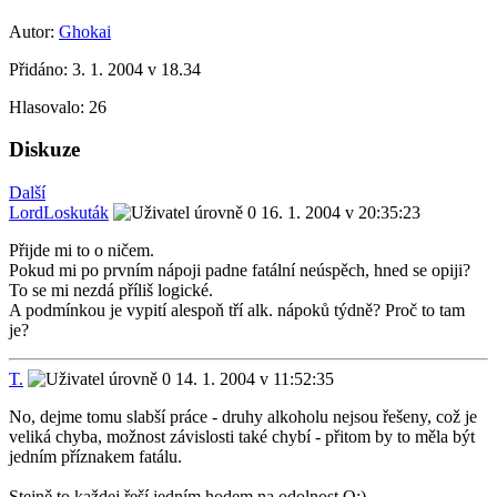
Autor:
Ghokai
Přidáno:
3. 1. 2004 v 18.34
Hlasovalo:
26
Diskuze
Další
LordLoskuták
16. 1. 2004 v 20:35:23
Přijde mi to o ničem.
Pokud mi po prvním nápoji padne fatální neúspěch, hned se opiji?
To se mi nezdá příliš logické.
A podmínkou je vypití alespoň tří alk. nápoků týdně? Proč to tam
je?
T.
14. 1. 2004 v 11:52:35
No, dejme tomu slabší práce - druhy alkoholu nejsou řešeny, což je
veliká chyba, možnost závislosti také chybí - přitom by to měla být
jedním příznakem fatálu.
Stejně to každej řeší jedním hodem na odolnost Q:)