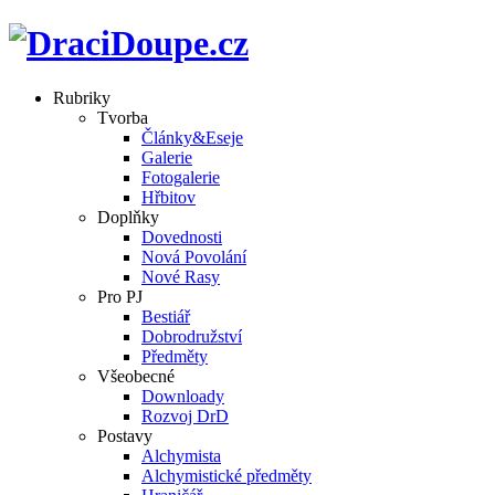
Rubriky
Tvorba
Články&Eseje
Galerie
Fotogalerie
Hřbitov
Doplňky
Dovednosti
Nová Povolání
Nové Rasy
Pro PJ
Bestiář
Dobrodružství
Předměty
Všeobecné
Downloady
Rozvoj DrD
Postavy
Alchymista
Alchymistické předměty