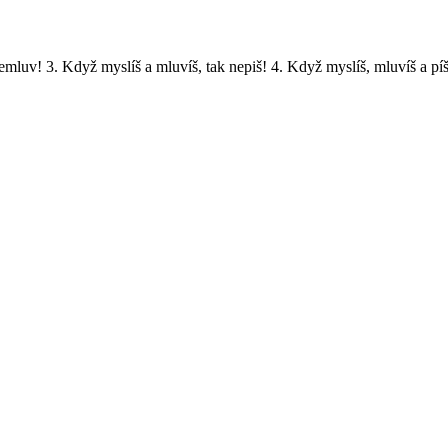
nemluv! 3. Když myslíš a mluvíš, tak nepiš! 4. Když myslíš, mluvíš a píš