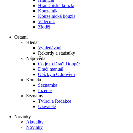
Hraničář
Hraničářská kouzla
Kouzelník
Kouzelnická kouzla
Válečník
Zloděj
Ostatní
Hledat
Vyhledávání
Rekordy a statistiky
Nápověda
Co je to Dračí Doupě?
Dračí manuál
Otázky a Odpovědi
Kontakt
Seznamka
Inzerce
Seznamy
Tvůrci a Redakce
Uživatelé
Novinky
Aktuality
Novinky