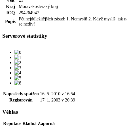
Věk
21
Kraj
Moravskoslezský kraj
ICQ
294264947
Pět nejdůležitějších zásad: 1. Nemysli! 2. Když myslíš, tak 
Popis
se nediv!
Serverové statistiky
Naposledy spatřen
16. 5. 2010 v 16:54
Registrován
17. 1. 2003 v 20:39
Věhlas
Reputace
Kladná
Záporná