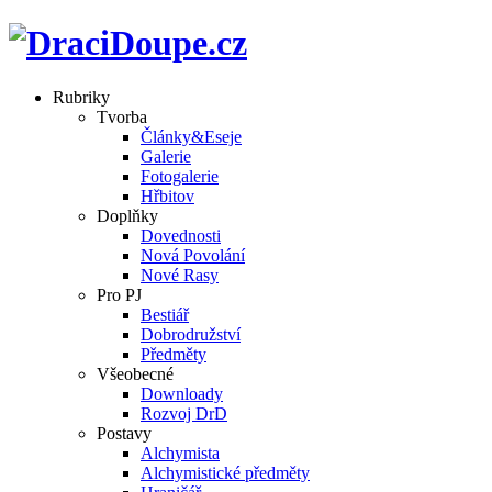
Rubriky
Tvorba
Články&Eseje
Galerie
Fotogalerie
Hřbitov
Doplňky
Dovednosti
Nová Povolání
Nové Rasy
Pro PJ
Bestiář
Dobrodružství
Předměty
Všeobecné
Downloady
Rozvoj DrD
Postavy
Alchymista
Alchymistické předměty