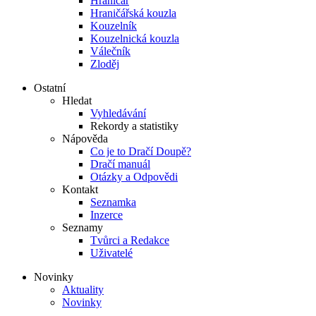
Hraničář
Hraničářská kouzla
Kouzelník
Kouzelnická kouzla
Válečník
Zloděj
Ostatní
Hledat
Vyhledávání
Rekordy a statistiky
Nápověda
Co je to Dračí Doupě?
Dračí manuál
Otázky a Odpovědi
Kontakt
Seznamka
Inzerce
Seznamy
Tvůrci a Redakce
Uživatelé
Novinky
Aktuality
Novinky