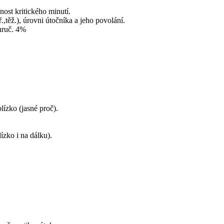
ost kritického minutí.
.,těž.), úrovni útočníka a jeho povolání.
uruč. 4%
ízko (jasné proč).
ízko i na dálku).