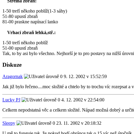
Střelná zbraň:
1-50 trefí někoho poblíž(1-3 sáhy)
51-80 upustí zbraň
81-00 praskne napínací lanko
Vrhací zbraň lehká,stř.:
1-50 trefí někoho poblíž
51-00 upustí zbraň
Tak, to by asi bylo všechno. Nejhorší je to pro postavy na nižší úrovn
Diskuze
Aragornak
9. 12. 2002 v 15:52:59
Jak již bylo řečeno....moc složité a chtelo by to trochu víc rozepsat a 
Lucky PJ
4. 12. 2002 v 22:54:00
Celkem nepodstatná věc a celkem složité. Nápad možná dobrý a určitě si
Sleepy
23. 11. 2002 v 20:18:32
U mě to funguje tak, že pokud hodí obránce tak o 15 víc než útočník , ta