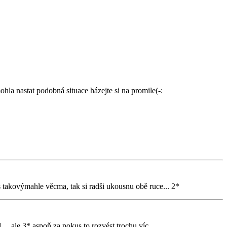
ohla nastat podobná situace házejte si na promile(-:
 s takovýmahle věcma, tak si radši ukousnu obě ruce... 2*
.....ale 3* aspoň za pokus to rozvést trochu víc.