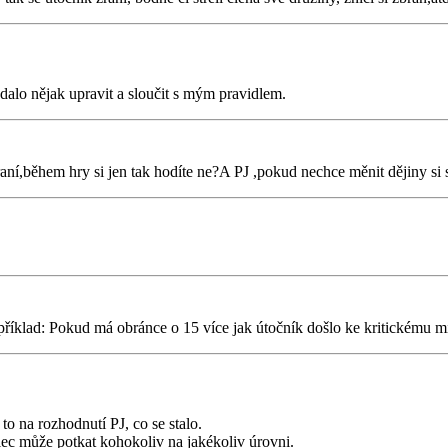
o dalo nějak upravit a sloučit s mým pravidlem.
raní,během hry si jen tak hodíte ne?A PJ ,pokud nechce měnit dějiny si 
apříklad: Pokud má obránce o 15 více jak útočník došlo ke kritickému mi
o na rozhodnutí PJ, co se stalo.
lec může potkat kohokoliv na jakékoliv úrovni.