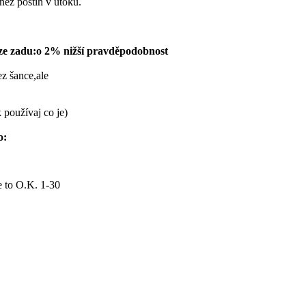
ež postih v útoku.
o ze zadu:o 2% nižší pravděpodobnost
ez šance,ale
 používaj co je)
o:
e to O.K. 1-30