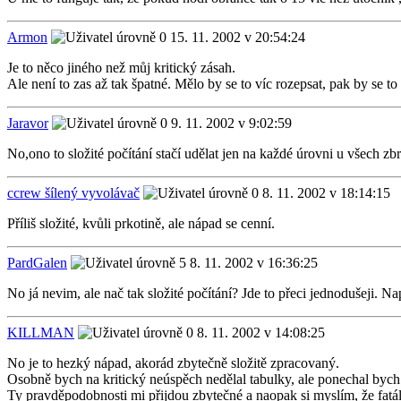
Armon
15. 11. 2002 v 20:54:24
Je to něco jiného než můj kritický zásah.
Ale není to zas až tak špatné. Mělo by se to víc rozepsat, pak by se t
Jaravor
9. 11. 2002 v 9:02:59
No,ono to složité počítání stačí udělat jen na každé úrovni u všech zb
ccrew šílený vyvolávač
8. 11. 2002 v 18:14:15
Příliš složité, kvůli prkotině, ale nápad se cenní.
PardGalen
8. 11. 2002 v 16:36:25
No já nevim, ale nač tak složité počítání? Jde to přeci jednodušeji. N
KILLMAN
8. 11. 2002 v 14:08:25
No je to hezký nápad, akorád zbytečně složitě zpracovaný.
Osobně bych na kritický neúspěch nedělal tabulky, ale ponechal bych t
Ty pravděpodobnosti mi přijdou zbytečné a naopak si myslím, že fatá