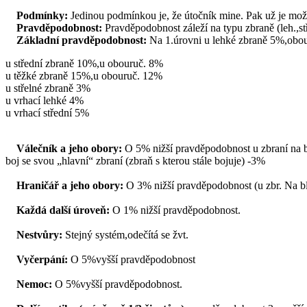
Podmínky:
Jedinou podmínkou je, že útočník mine. Pak už je možn
Pravděpodobnost:
Pravděpodobnost záleží na typu zbraně (leh.,stř
Základní pravděpodobnost:
Na 1.úrovni u lehké zbraně 5%,obo
u střední zbraně 10%,u obouruč. 8%
u těžké zbraně 15%,u obouruč. 12%
u střelné zbraně 3%
u vrhací lehké 4%
u vrhací střední 5%
Válečník a jeho obory:
O 5% nižší pravděpodobnost u zbraní na bl
boj se svou „hlavní“ zbraní (zbraň s kterou stále bojuje) -3%
Hraničář a jeho obory:
O 3% nižší pravděpodobnost (u zbr. Na bl
Každá další úroveň:
O 1% nižší pravděpodobnost.
Nestvůry:
Stejný systém,odečítá se žvt.
Vyčerpání:
O 5%vyšší pravděpodobnost
Nemoc:
O 5%vyšší pravděpodobnost.