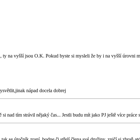
i, ty na vyšší jsou O.K. Pokud byste si mysleli že by i na vyšší úrovni m
vysvětlit,jinak nápad docela dobrej
 nad tím strávil nějaký čas... Jestli budu mít jako PJ ještě více práce
k se útočník zraní, bodne či střelí člena své družiny, zničí si zbraň,atd