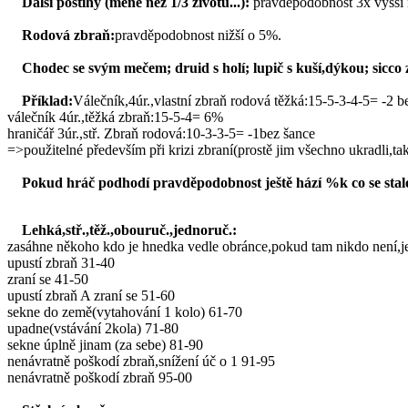
Další postihy (méně než 1/3 životů...):
pravděpodobnost 3x vyšší n
Rodová zbraň:
pravděpodobnost nižší o 5%.
Chodec se svým mečem; druid s holí; lupič s kuší,dýkou; sicc
Příklad:
Válečník,4úr.,vlastní zbraň rodová těžká:15-5-3-4-5= -2 b
válečník 4úr.,těžká zbraň:15-5-4= 6%
hraničář 3úr.,stř. Zbraň rodová:10-3-3-5= -1bez šance
=>použitelné především při krizi zbraní(prostě jim všechno ukradli,tak
Pokud hráč podhodí pravděpodobnost ještě hází %k co se stal
Lehká,stř.,těž.,obouruč.,jednoruč.:
zasáhne někoho kdo je hnedka vedle obránce,pokud tam nikdo není,j
upustí zbraň 31-40
zraní se 41-50
upustí zbraň A zraní se 51-60
sekne do země(vytahování 1 kolo) 61-70
upadne(vstávání 2kola) 71-80
sekne úplně jinam (za sebe) 81-90
nenávratně poškodí zbraň,snížení úč o 1 91-95
nenávratně poškodí zbraň 95-00