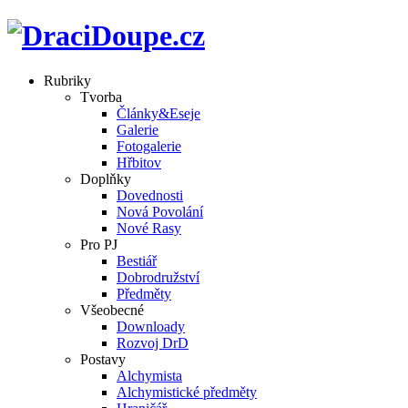
Rubriky
Tvorba
Články&Eseje
Galerie
Fotogalerie
Hřbitov
Doplňky
Dovednosti
Nová Povolání
Nové Rasy
Pro PJ
Bestiář
Dobrodružství
Předměty
Všeobecné
Downloady
Rozvoj DrD
Postavy
Alchymista
Alchymistické předměty