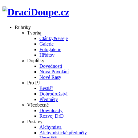
Rubriky
Tvorba
Články&Eseje
Galerie
Fotogalerie
Hřbitov
Doplňky
Dovednosti
Nová Povolání
Nové Rasy
Pro PJ
Bestiář
Dobrodružství
Předměty
Všeobecné
Downloady
Rozvoj DrD
Postavy
Alchymista
Alchymistické předměty