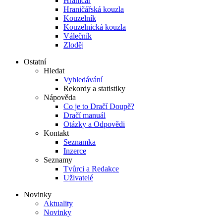
Hraničář
Hraničářská kouzla
Kouzelník
Kouzelnická kouzla
Válečník
Zloděj
Ostatní
Hledat
Vyhledávání
Rekordy a statistiky
Nápověda
Co je to Dračí Doupě?
Dračí manuál
Otázky a Odpovědi
Kontakt
Seznamka
Inzerce
Seznamy
Tvůrci a Redakce
Uživatelé
Novinky
Aktuality
Novinky