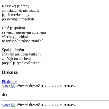
Rozsekej je drápy
co i skálu jak nic rozdrtí
jejich mrzké tlupy
po stovkách rozčtvrtí
Celé je spolkni
i s jejich směšnými zbraněmi
všechny je zhltni
nezpůsobí ti žádná zranění
Spal je ohněm
žhavým jak jícen vulkánu
zničujícím dechem
přejeď je rychlostí orkánu
Diskuze
Předchozí
Valec
5. 3. 2004 v 20:04:51
dsa
Valec
5. 3. 2004 v 20:04:51