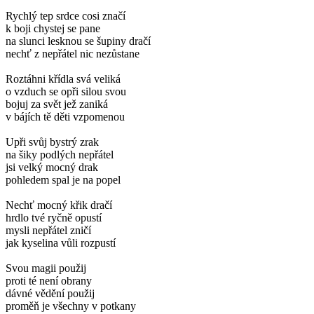
Rychlý tep srdce cosi značí
k boji chystej se pane
na slunci lesknou se šupiny dračí
nechť z nepřátel nic nezůstane
Roztáhni křídla svá veliká
o vzduch se opři silou svou
bojuj za svět jež zaniká
v bájích tě děti vzpomenou
Upři svůj bystrý zrak
na šiky podlých nepřátel
jsi velký mocný drak
pohledem spal je na popel
Nechť mocný křik dračí
hrdlo tvé ryčně opustí
mysli nepřátel zničí
jak kyselina vůli rozpustí
Svou magii použij
proti té není obrany
dávné vědění použij
proměň je všechny v potkany