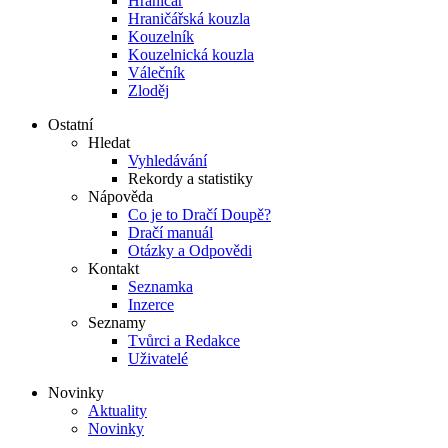
Hraničář
Hraničářská kouzla
Kouzelník
Kouzelnická kouzla
Válečník
Zloděj
Ostatní
Hledat
Vyhledávání
Rekordy a statistiky
Nápověda
Co je to Dračí Doupě?
Dračí manuál
Otázky a Odpovědi
Kontakt
Seznamka
Inzerce
Seznamy
Tvůrci a Redakce
Uživatelé
Novinky
Aktuality
Novinky