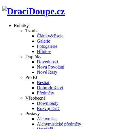
Rubriky
Tvorba
Články&Eseje
Galerie
Fotogalerie
Hřbitov
Doplňky
Dovednosti
Nová Povolání
Nové Rasy
Pro PJ
Bestiář
Dobrodružství
Předměty
Všeobecné
Downloady
Rozvoj DrD
Postavy
Alchymista
Alchymistické předměty