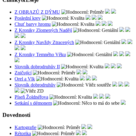
Z OBRAZŮ Z DÝMU
Poslední krev
Chuť barvy hromu
Z Kroniky Zlomených Nadějí
Z Kroniky Navždy Ztracených
Z Kroniky Temného Věku
Slovník dobrodruhův II
Zničující
Orel a Vlk
Slovník dobrodruhův
Píseň Žoldnéřova
Setkání s démonem
Dovednosti
Kartografie
Rétorika