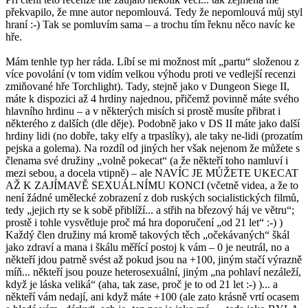
překvapilo, že mne autor nepomlouvá. Tedy že nepomlouvá můj styl
hraní :-) Tak se pomluvím sama – a trochu tím řeknu něco navíc ke
hře.
Mám tenhle typ her ráda. Líbí se mi možnost mít „partu“ složenou z
více povolání (v tom vidím velkou výhodu proti ve vedlejší recenzi
zmiňované hře Torchlight). Tady, stejně jako v Dungeon Siege II,
máte k dispozici až 4 hrdiny najednou, přičemž povinně máte svého
hlavního hrdinu – a v některých misích si prostě musíte přibrat i
některého z dalších (dle děje). Podobně jako v DS II máte jako další
hrdiny lidi (no dobře, taky elfy a trpaslíky), ale taky ne-lidi (prozatím
pejska a golema). Na rozdíl od jiných her však nejenom že můžete s
členama své družiny „volně pokecat“ (a že někteří toho namluví i
mezi sebou, a docela vtipně) – ale NAVÍC JE MŮŽETE UKECAT
AŽ K ZAJÍMAVĚ SEXUÁLNÍMU KONCI (včetně videa, a že to
není žádné umělecké zobrazení z dob ruských socialistických filmů,
tedy „jejich rty se k sobě přiblíží... a střih na březový háj ve větru“;
prostě i tohle vysvětluje proč má hra doporučení „od 21 let“ :-) )
Každý člen družiny má kromě takových těch „očekávaných“ škál
jako zdraví a mana i škálu měřící postoj k vám – 0 je neutrál, no a
někteří jdou patrně svést až pokud jsou na +100, jiným stačí výrazně
míň... někteří jsou pouze heterosexuální, jiným „na pohlaví nezáleží,
když je láska veliká“ (aha, tak zase, proč je to od 21 let :-) )... a
někteří vám nedají, ani když máte +100 (ale zato krásně vrtí ocasem