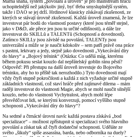
Marná snaha, systém „povolání a úroveň“ je pro mainstream hráčů
uchopitelnější než jakýkoliv jiný, byť třeba smysluplnější systém,
takže i DAO se jej drží. Hrdinové klasicky získávají zkušenosti, ze
kterých se stávají úrovně zkušeností. Každá úroveň znamená, že lze
investovat pár bodů do vlastností postavy (které jsou téměř stejné,
jako v D&D, ale přece jen jsou tu určité odlišnosti), a dále lze
investovat do SKILLů a TALENTů (Schopností a dovedností).
Zatímco SKILLy jsou závislé na povolání, TALENTy jsou
univerzální a může se je naučit kdokoliv – sem patří právě ona práce
s pastmi, lektvary a jedy, stejně jako dovednosti „Vykecávání díry
do hlavy“ a „Bojový trénink“ (Otázka: Co udělá mág, kterému
během pokusu seslat kouzlo dal nepřátelský goblin ránu pěstí?
Odpověď: Při přestupu na další úroveň investuje do Bojového
tréninku, aby ho to příště tak nerozhodilo.) Tyto dovednosti mají
vždy čtyři stupně pokročilosti a každá z nich vyžaduje určité stupně
základních vlastností, což staví hráče před zajímavé dilema – mám
raději investovat do vlastnosti Magie, abych se mohl naučit silnější
kouzlo, nebo do vlastnosti Vychytralost, abych mohl lépe
přesvědčovat lidi, se kterými konverzuji, pomocí vyššího stupně
schopnosti „Vykecávání díry do hlavy“?
Na sedmé a čtrnácté úrovni navíc každá postava získává „bod
specializace“ – možnost zpřístupnit si specializaci svého hlavního
povolání a získat tak až čtyři dodatečné schopnosti. Uděláte ze
svého „šikuly“ spíše assassína, barda, nebo odborníka na duely?