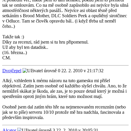
tak se omlouvám. Co na mě osobně zapůsobilo asi nejvíce byla silná
atmosféričnost některých pasáží.. Nejvíce asi oblast těsně před
setkáním s Brood Mother, DLC Soldiers Peek a opuštěný sirotčinec
v Odluce. Tam se člověk opravdu bál.. (i když třeba už neměl
čeho..)
Takže tak :)
Díky za recenzi, rád jsem si tu hru připomenul.
Už aby byl ten datadisk..
(16. března..)
CM.
Dvojčepel
22. 2. 2010 v 21:17:32
Alký, vzhledem k mému názoru na tuto gamesku mi přišel
objektivní. Zatím jsem osobně od každého slyšel chválu. Ano, to že
nemůžeš skákat je škoda, ale zas, je to pouze detail který je možná i
spestřením oproti jiným hrám, které tuto možnost mají.
Osobně jsem dal zatím této hře na nejmenovaném recenzním (nebo
jak se to píše) serveru 10/10 protože mě hra nadchla, fascinovala a
především inspirovala.
Alcator
22. 2. 2010 v 20:05:31