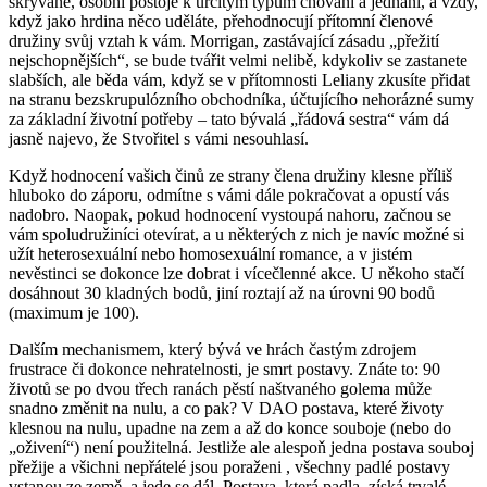
skrývané, osobní postoje k určitým typům chování a jednání, a vždy,
když jako hrdina něco uděláte, přehodnocují přítomní členové
družiny svůj vztah k vám. Morrigan, zastávající zásadu „přežití
nejschopnějších“, se bude tvářit velmi nelibě, kdykoliv se zastanete
slabších, ale běda vám, když se v přítomnosti Leliany zkusíte přidat
na stranu bezskrupulózního obchodníka, účtujícího nehorázné sumy
za základní životní potřeby – tato bývalá „řádová sestra“ vám dá
jasně najevo, že Stvořitel s vámi nesouhlasí.
Když hodnocení vašich činů ze strany člena družiny klesne příliš
hluboko do záporu, odmítne s vámi dále pokračovat a opustí vás
nadobro. Naopak, pokud hodnocení vystoupá nahoru, začnou se
vám spoludružiníci otevírat, a u některých z nich je navíc možné si
užít heterosexuální nebo homosexuální romance, a v jistém
nevěstinci se dokonce lze dobrat i vícečlenné akce. U někoho stačí
dosáhnout 30 kladných bodů, jiní roztají až na úrovni 90 bodů
(maximum je 100).
Dalším mechanismem, který bývá ve hrách častým zdrojem
frustrace či dokonce nehratelnosti, je smrt postavy. Znáte to: 90
životů se po dvou třech ranách pěstí naštvaného golema může
snadno změnit na nulu, a co pak? V DAO postava, které životy
klesnou na nulu, upadne na zem a až do konce souboje (nebo do
„oživení“) není použitelná. Jestliže ale alespoň jedna postava souboj
přežije a všichni nepřátelé jsou poraženi , všechny padlé postavy
vstanou ze země, a jede se dál. Postava, která padla, získá trvalé