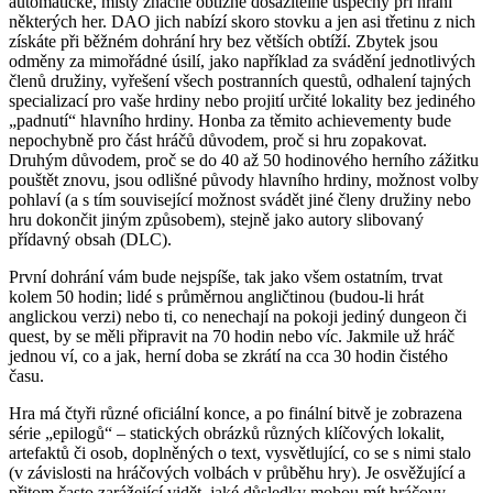
automatické, místy značně obtížně dosažitelné úspěchy při hraní
některých her. DAO jich nabízí skoro stovku a jen asi třetinu z nich
získáte při běžném dohrání hry bez větších obtíží. Zbytek jsou
odměny za mimořádné úsilí, jako například za svádění jednotlivých
členů družiny, vyřešení všech postranních questů, odhalení tajných
specializací pro vaše hrdiny nebo projití určité lokality bez jediného
„padnutí“ hlavního hrdiny. Honba za těmito achievementy bude
nepochybně pro část hráčů důvodem, proč si hru zopakovat.
Druhým důvodem, proč se do 40 až 50 hodinového herního zážitku
pouštět znovu, jsou odlišné původy hlavního hrdiny, možnost volby
pohlaví (a s tím související možnost svádět jiné členy družiny nebo
hru dokončit jiným způsobem), stejně jako autory slibovaný
přídavný obsah (DLC).
První dohrání vám bude nejspíše, tak jako všem ostatním, trvat
kolem 50 hodin; lidé s průměrnou angličtinou (budou-li hrát
anglickou verzi) nebo ti, co nenechají na pokoji jediný dungeon či
quest, by se měli připravit na 70 hodin nebo víc. Jakmile už hráč
jednou ví, co a jak, herní doba se zkrátí na cca 30 hodin čistého
času.
Hra má čtyři různé oficiální konce, a po finální bitvě je zobrazena
série „epilogů“ – statických obrázků různých klíčových lokalit,
artefaktů či osob, doplněných o text, vysvětlující, co se s nimi stalo
(v závislosti na hráčových volbách v průběhu hry). Je osvěžující a
přitom často zarážející vidět, jaké důsledky mohou mít hráčovy