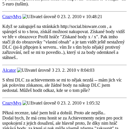
5 euro (tuším).
CrazyMys
23. 2. 2010 v 10:48:21
Když se zaloguješ na stránkách http://social.bioware.com , a
spáruješ si to s hrou, získáš možnost nakupovat. Získané body vidíš
ve hře v obrazovce Profil hráče "Získané body x / x". Pak imho
stačí jít do obrazoviky "vlastní obsah" a je tam vidět ještě nestažený
DLC (jsi-li připojen k serveru.. vím že s tím bylo nějaký protivný
zařizování, než se mi to povedlo..), který si za body odemkneš a
stáhneš..
Alcator
23. 2. 2010 v 8:04:03
S těmi DLC za achievements se mi to nějak nezdá -- mám jich víc
jak polovinu získanou, ale žádné body na nákup DLC jsem
nedostal. Můžeš hodit odkaz, kde se o tom píše?
CrazyMys
23. 2. 2010 v 1:05:32
Pěkná recenze, také jsem hrál a dohrál. Proto ale nepíšu..
Dodal bych, že má cenu honit se za Achievementy nejen pro pocit
uspokojení z jejich dosažení, ale hlavně proto, že díky nim hráč
získává body, za které si pak může vlastně zdarma "zakoupit" ta