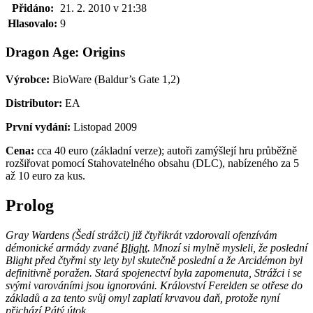
Přidáno:
21. 2. 2010 v 21:38
Hlasovalo:
9
Dragon Age: Origins
Výrobce:
BioWare (Baldur’s Gate 1,2)
Distributor:
EA
První vydání:
Listopad 2009
Cena:
cca 40 euro (základní verze); autoři zamýšlejí hru průběžně
rozšiřovat pomocí Stahovatelného obsahu (DLC), nabízeného za 5
až 10 euro za kus.
Prolog
Gray Wardens (Šedí strážci) již čtyřikrát vzdorovali ofenzívám
démonické armády zvané
Blight
. Mnozí si mylně mysleli, že poslední
Blight před čtyřmi sty lety byl skutečně poslední a že Arcidémon byl
definitivně poražen. Stará spojenectví byla zapomenuta, Strážci i se
svými varováními jsou ignorováni. Království Ferelden se otřese do
základů a za tento svůj omyl zaplatí krvavou daň, protože nyní
přichází Pátý útok...