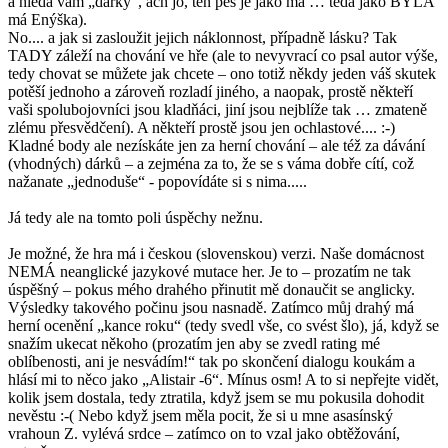
a hledá vám „dárky“, ach jo, ten pes je jako má … teda jako BYLA
má Enýška).
No.... a jak si zasloužit jejich náklonnost, případně lásku? Tak
TADY záleží na chování ve hře (ale to nevyvrací co psal autor výše,
tedy chovat se můžete jak chcete – ono totiž někdy jeden váš skutek
potěší jednoho a zároveň rozladí jiného, a naopak, prostě někteří
vaši spolubojovníci jsou kladňáci, jiní jsou nejblíže tak … zmateně
zlému přesvědčení). A někteří prostě jsou jen ochlastové.... :-)
Kladné body ale nezískáte jen za herní chování – ale též za dávání
(vhodných) dárků – a zejména za to, že se s váma dobře cítí, což
nažanate „jednoduše“ - popovídáte si s nima.....
Já tedy ale na tomto poli úspěchy nežnu.
Je možné, že hra má i českou (slovenskou) verzi. Naše domácnost
NEMÁ neanglické jazykové mutace her. Je to – prozatím ne tak
úspěšný – pokus mého drahého přinutit mě donaučit se anglicky.
Výsledky takového počinu jsou nasnadě. Zatímco můj drahý má
herní ocenění „kance roku“ (tedy svedl vše, co svést šlo), já, když se
snažím ukecat někoho (prozatím jen aby se zvedl rating mé
oblíbenosti, ani je nesvádím!“ tak po skončení dialogu koukám a
hlásí mi to něco jako „Alistair -6“. Mínus osm! A to si nepřejte vidět,
kolik jsem dostala, tedy ztratila, když jsem se mu pokusila dohodit
nevěstu :-( Nebo když jsem měla pocit, že si u mne asasínský
vrahoun Z. vylévá srdce – zatímco on to vzal jako obtěžování,