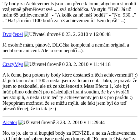
Ty body za Achievements jsou tam přece k tomu, abychom si mohli
vzájemně přeměřovat své .... svá nádobíčka. Ve stylu "Heč! Já už
mám 65 achievementů!" - "A kolik za ně máš bodů?" - "No, 930..."
- "Ha! já mám 1100 bodů za 53 achievementů! Jsem lepší!" :-)
Dvojčepel
23. 2. 2010 v 16:06:48
Já osobně mám, pánové, DLCčka kompletní a nemám originál a
nedal sem ani cent. Ale to sem nepatří :-).
CrazyMys
23. 2. 2010 v 11:44:18
A k čemu jsou potom ty body ktere dostaneš z těch achievementů? :)
Já jich tam mám 1100 a nedal jsem za to ani cent.. Jako, je pravda že
jsem to nezkoušel, ale už ze zkušenosti z Mass Efectu 1, kde byl
hráč přímo odměnět pro následující hraní soudím, že by vývojáři
neustoupili, a nedali tam teď ty achievementy jen tak pro parádu :)
Nepopírám možnost, že se můžu mýlit, ale fakt jsem byl do teď
přesvědčenej, že to tak je :)
Alcator
23. 2. 2010 v 11:29:44
No, to jo, ale to si kupuješ body za PENÍZE, a ne za Achievements.
:-) Tímhle způsobem jsme nedávno kupovali "Return to Ostagar" za