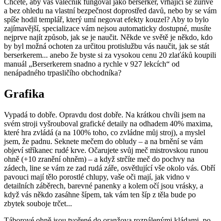
Chcete, aby váš válečník fungoval jako berserker, vrhající se zuřivě
a bez ohledu na vlastní bezpečnost doprostřed davů, nebo by se vám
spíše hodil templář, který umí negovat efekty kouzel? Aby to bylo
zajímavější, specializace vám nejsou automaticky dostupné, musíte
nejprve najít způsob, jak se je naučit. Někde ve světě je někdo, kdo
by byl možná ochoten za určitou protislužbu vás naučit, jak se stát
berserkerem... anebo že byste si za vysokou cenu 20 zlaťáků koupili
manuál „Berserkerem snadno a rychle v 927 lekcích“ od
nenápadného trpasličího obchodníka?
Grafika
Vypadá to dobře. Opravdu dost dobře. Na krátkou chvíli jsem na
svém stroji vyšrouboval grafické detaily na odhadem 40% maxima,
které hra zvládá (a na 100% toho, co zvládne můj stroj), a myslel
jsem, že padnu. Seknete mečem do obludy – a na brnění se vám
objeví stříkanec rudé krve. Očarujete svůj meč mistrovskou runou
ohně (+10 zranění ohněm) – a když strčíte meč do pochvy na
zádech, line se vám ze zad rudá záře, osvětlující vše okolo vás. Obří
pavouci mají tělo porostlé chlupy, vaše oči mají, jak vidno v
detailních záběrech, barevné panenky a kolem očí jsou vrásky, a
když vás někdo zasáhne šípem, tak vám ten šíp z těla bude po
zbytek souboje trčet...
Táborové ohně jsou tvořené do oranžova rozpálenými kládami, po