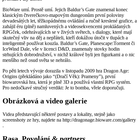
BioWare umí. Prostě umí. Jejich Baldur’s Gate znamenal konec
klasickým čtverečkovo-mapovým dungeonům první poloviny
devadesátých let, těžkopádnému ovládání a ručně kreslené grafice, a
zahájil éru (plně) namluvených a videosekvencemi prokládaných
RPGček, odehrávajících se v živých světech, s dialogy, které mají
skutečný vliv na děj a nepřáteli, kteří dokážou útočit v tlupách a
inteligentně používat kouzla. Baldur’s Gate, Planescape:Torment či
IceWind Dale, vše v licenci D&D, znamenaly stovky hodin
strhujících dobrodružství, v nichž králové byli jen figurkami a o nic
menšího než osud světa se nehrálo.
Po pěti letech vývoje dorazila v listopadu 2009 hra Dragon Age:
Origins (překládáno jako “(Dračí Věk): Prameny”), první
biowarovská hra, která je plně 3D a používá vlastní RPG systém.
Pro nedočkavé stručný verdikt: Je to bomba, vřele doporučuji.
Obrázková a video galerie
Videa představující některé postavy a lokality, stejně jako
screenshoty ze hry, najdete na http://dragonage.bioware.com/gallery
.
Rasa, Povolání
& partners