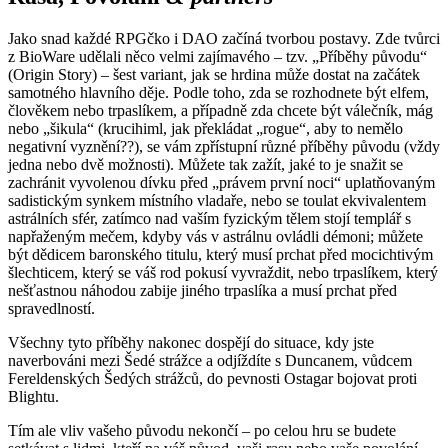
Jako snad každé RPGčko i DAO začíná tvorbou postavy. Zde tvůrci
z BioWare udělali něco velmi zajímavého – tzv. „Příběhy původu“
(Origin Story) – šest variant, jak se hrdina může dostat na začátek
samotného hlavního děje. Podle toho, zda se rozhodnete být elfem,
člověkem nebo trpaslíkem, a případně zda chcete být válečník, mág
nebo „šikula“ (krucihiml, jak překládat „rogue“, aby to nemělo
negativní vyznění??), se vám zpřístupní různé příběhy původu (vždy
jedna nebo dvě možnosti). Můžete tak zažít, jaké to je snažit se
zachránit vyvolenou dívku před „právem první noci“ uplatňovaným
sadistickým synkem místního vladaře, nebo se toulat ekvivalentem
astrálních sfér, zatímco nad vaším fyzickým tělem stojí templář s
napřaženým mečem, kdyby vás v astrálnu ovládli démoni; můžete
být dědicem baronského titulu, který musí prchat před mocichtivým
šlechticem, který se váš rod pokusí vyvraždit, nebo trpaslíkem, který
nešťastnou náhodou zabije jiného trpaslíka a musí prchat před
spravedlností.
Všechny tyto příběhy nakonec dospějí do situace, kdy jste
naverbováni mezi Šedé strážce a odjíždíte s Duncanem, vůdcem
Fereldenských Šedých strážců, do pevnosti Ostagar bojovat proti
Blightu.
Tím ale vliv vašeho původu nekončí – po celou hru se budete