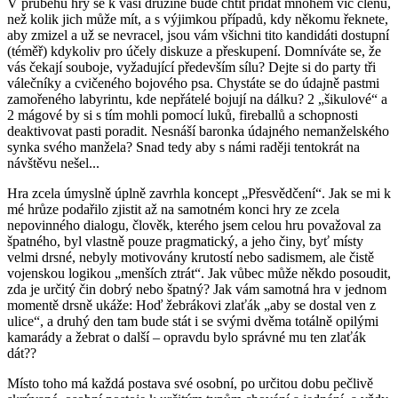
V průběhu hry se k vaší družině bude chtít přidat mnohem víc členů,
než kolik jich může mít, a s výjimkou případů, kdy někomu řeknete,
aby zmizel a už se nevracel, jsou vám všichni tito kandidáti dostupní
(téměř) kdykoliv pro účely diskuze a přeskupení. Domníváte se, že
vás čekají souboje, vyžadující především sílu? Dejte si do party tři
válečníky a cvičeného bojového psa. Chystáte se do údajně pastmi
zamořeného labyrintu, kde nepřátelé bojují na dálku? 2 „šikulové“ a
2 mágové by si s tím mohli pomocí luků, fireballů a schopnosti
deaktivovat pasti poradit. Nesnáší baronka údajného nemanželského
synka svého manžela? Snad tedy aby s námi raději tentokrát na
návštěvu nešel...
Hra zcela úmyslně úplně zavrhla koncept „Přesvědčení“. Jak se mi k
mé hrůze podařilo zjistit až na samotném konci hry ze zcela
nepovinného dialogu, člověk, kterého jsem celou hru považoval za
špatného, byl vlastně pouze pragmatický, a jeho činy, byť místy
velmi drsné, nebyly motivovány krutostí nebo sadismem, ale čistě
vojenskou logikou „menších ztrát“. Jak vůbec může někdo posoudit,
zda je určitý čin dobrý nebo špatný? Jak vám samotná hra v jednom
momentě drsně ukáže: Hoď žebrákovi zlaťák „aby se dostal ven z
ulice“, a druhý den tam bude stát i se svými dvěma totálně opilými
kamarády a žebrat o další – opravdu bylo správné mu ten zlaťák
dát??
Místo toho má každá postava své osobní, po určitou dobu pečlivě