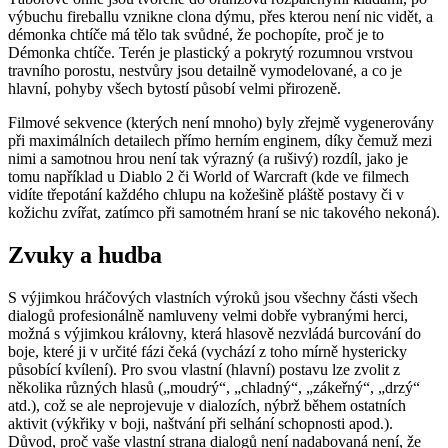
výbuchu fireballu vznikne clona dýmu, přes kterou není nic vidět, a
démonka chtíče má tělo tak svůdné, že pochopíte, proč je to
Démonka chtíče. Terén je plastický a pokrytý rozumnou vrstvou
travního porostu, nestvůry jsou detailně vymodelované, a co je
hlavní, pohyby všech bytostí působí velmi přirozeně.
Filmové sekvence (kterých není mnoho) byly zřejmě vygenerovány
při maximálních detailech přímo herním enginem, díky čemuž mezi
nimi a samotnou hrou není tak výrazný (a rušivý) rozdíl, jako je
tomu například u Diablo 2 či World of Warcraft (kde ve filmech
vidíte třepotání každého chlupu na kožešině pláště postavy či v
kožichu zvířat, zatímco při samotném hraní se nic takového nekoná).
Zvuky a hudba
S výjimkou hráčových vlastních výroků jsou všechny části všech
dialogů profesionálně namluveny velmi dobře vybranými herci,
možná s výjimkou královny, která hlasově nezvládá burcování do
boje, které ji v určité fázi čeká (vychází z toho mírně hystericky
působící kvílení). Pro svou vlastní (hlavní) postavu lze zvolit z
několika různých hlasů („moudrý“, „chladný“, „zákeřný“, „drzý“
atd.), což se ale neprojevuje v dialozích, nýbrž během ostatních
aktivit (výkřiky v boji, naštvání při selhání schopnosti apod.).
Důvod, proč vaše vlastní strana dialogů není nadabovaná není, že