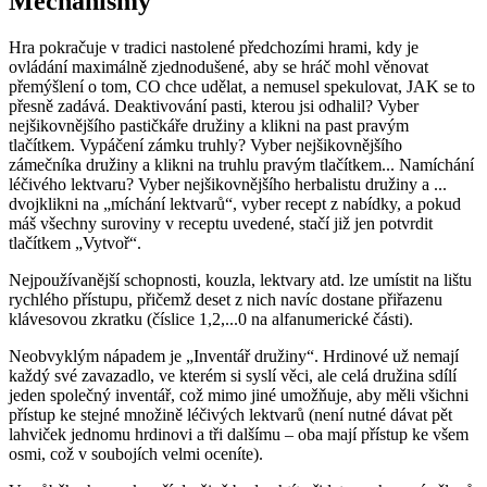
Mechanismy
Hra pokračuje v tradici nastolené předchozími hrami, kdy je
ovládání maximálně zjednodušené, aby se hráč mohl věnovat
přemýšlení o tom, CO chce udělat, a nemusel spekulovat, JAK se to
přesně zadává. Deaktivování pasti, kterou jsi odhalil? Vyber
nejšikovnějšího pastičkáře družiny a klikni na past pravým
tlačítkem. Vypáčení zámku truhly? Vyber nejšikovnějšího
zámečníka družiny a klikni na truhlu pravým tlačítkem... Namíchání
léčivého lektvaru? Vyber nejšikovnějšího herbalistu družiny a ...
dvojklikni na „míchání lektvarů“, vyber recept z nabídky, a pokud
máš všechny suroviny v receptu uvedené, stačí již jen potvrdit
tlačítkem „Vytvoř“.
Nejpoužívanější schopnosti, kouzla, lektvary atd. lze umístit na lištu
rychlého přístupu, přičemž deset z nich navíc dostane přiřazenu
klávesovou zkratku (číslice 1,2,...0 na alfanumerické části).
Neobvyklým nápadem je „Inventář družiny“. Hrdinové už nemají
každý své zavazadlo, ve kterém si syslí věci, ale celá družina sdílí
jeden společný inventář, což mimo jiné umožňuje, aby měli všichni
přístup ke stejné množině léčivých lektvarů (není nutné dávat pět
lahviček jednomu hrdinovi a tři dalšímu – oba mají přístup ke všem
osmi, což v soubojích velmi oceníte).