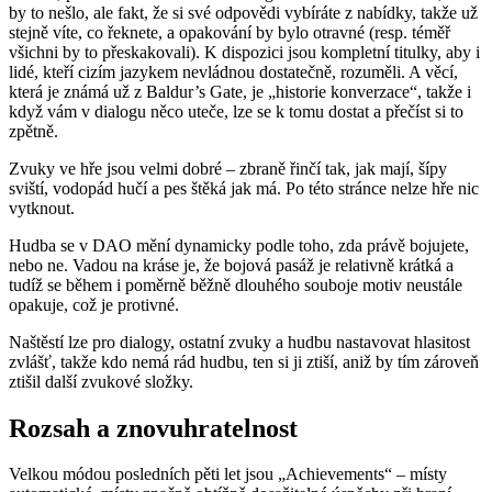
by to nešlo, ale fakt, že si své odpovědi vybíráte z nabídky, takže už
stejně víte, co řeknete, a opakování by bylo otravné (resp. téměř
všichni by to přeskakovali). K dispozici jsou kompletní titulky, aby i
lidé, kteří cizím jazykem nevládnou dostatečně, rozuměli. A věcí,
která je známá už z Baldur’s Gate, je „historie konverzace“, takže i
když vám v dialogu něco uteče, lze se k tomu dostat a přečíst si to
zpětně.
Zvuky ve hře jsou velmi dobré – zbraně řinčí tak, jak mají, šípy
sviští, vodopád hučí a pes štěká jak má. Po této stránce nelze hře nic
vytknout.
Hudba se v DAO mění dynamicky podle toho, zda právě bojujete,
nebo ne. Vadou na kráse je, že bojová pasáž je relativně krátká a
tudíž se během i poměrně běžně dlouhého souboje motiv neustále
opakuje, což je protivné.
Naštěstí lze pro dialogy, ostatní zvuky a hudbu nastavovat hlasitost
zvlášť, takže kdo nemá rád hudbu, ten si ji ztiší, aniž by tím zároveň
ztišil další zvukové složky.
Rozsah a znovuhratelnost
Velkou módou posledních pěti let jsou „Achievements“ – místy