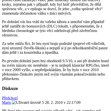
kroky, zejména pak v případě, kdy byl hráč přesvědčen, že dělá
správnou věc, a v epilogu se dozví, že jeho „volba správné věci“
znamenala občanskou válku s tisíci mrtvých.
Po dohrání vás hra vrátí do vašeho tábora a umožní vám případně
ještě zamířit do bonusových (DLC) lokalit, s připomenutím, že z
hlediska chronologie se tyto věci odehrávají před závěrečnou
ofensivou.
Za sebe můžu říct, že hru nyní hraju podruhé (poprvé elf-válečník,
nyní urozený člověk-šikula) a nejspíš si ji po několikaměsíční pauze
dám ještě i za kouzelníka a trpaslíka.
Po prvním dohrání jsem hru ohodnotil 9.5/10, a ani při druhém hraní
na svém názoru nic neměním – je to nejlepší klasické RPGčko, které
v roce 2009 vyšlo, a nepředpokládám, že by bylo v roce 2010
překonáno čímkoliv jiným než svým vlastním pokračováním nebo
přídavkem.
Diskuze
Předchozí
Maris
28. 2. 2010 v 22:17:09
Při čtení této recenze mě zaujalo několik věcí... tak zejména mě