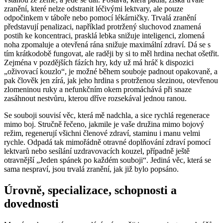
zranění, které nelze odstranit léčivými lektvary, ale pouze
odpočinkem v táboře nebo pomocí lékárničky. Trvalá zranění
představují penalizaci, například protržený sluchovod znamená
postih ke koncentraci, prasklá lebka snižuje inteligenci, zlomená
noha zpomaluje a otevřená rána snižuje maximální zdraví. Dá se s
tím krátkodobě fungovat, ale raději by si to měl hrdina nechat ošetřit.
Zejména v pozdějších fázích hry, kdy už má hráč k dispozici
„oživovací kouzlo“, je možné během souboje padnout opakovaně, a
pak člověk jen zírá, jak jeho hrdina s protrženou slezinou, otevřenou
zlomeninou ruky a nefunkčním okem promáchává při snaze
zasáhnout nestvůru, kterou dříve rozsekával jednou ranou.
Se souboji souvisí věc, která mě nadchla, a sice rychlá regenerace
mimo boj. Stručně řečeno, jakmile je vaše družina mimo bojový
režim, regenerují všichni členové zdraví, staminu i manu velmi
rychle. Odpadá tak mimořádně otravné doplňování zdraví pomocí
lektvarů nebo sesílání uzdravovacích kouzel, případně ještě
otravnější „Jeden spánek po každém souboji“. Jediná věc, která se
sama nespraví, jsou trvalá zranění, jak již bylo popsáno.
Úrovně, specializace, schopnosti a
dovednosti