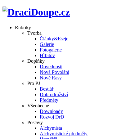
Rubriky
Tvorba
Články&Eseje
Galerie
Fotogalerie
Hřbitov
Doplňky
Dovednosti
Nová Povolání
Nové Rasy
Pro PJ
Bestiář
Dobrodružství
Předměty
Všeobecné
Downloady
Rozvoj DrD
Postavy
Alchymista
Alchymistické předměty