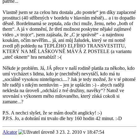
patrně...
Vlastně jsem se za celou hru dostala „do postele“ jen díky zaplacené
prostituci (40 stříbrných v bordelu v hlavním městě)... a i to dopadlo
děsně. Bordelmamá se zeptala, zda chci muže, ženu, nebo „both of
them“. A já v domnění, že třetí možnost poskytne nějaké zajímavé
video „v trojce“, jsem zajásala, že „C je správně“ - a najednou
koukám, očím nevěřím... já, ani můj žaludek, který se mi notně
zvedl při pohledu na TEPLÉHO ELFÍHO TRANSVESTITU,
KTERÝ NA MĚ LAŠKOVNĚ MÁVÁ Z POSTELE (a variantu
„uteč oknem“ hra nenabízí! :-(
Někde je problém. Já, JÁ přece v naší rodině platila za někoho, kdo
umí vycházet s lidma, kdo je (nechtěně) nevytáčí, kdo má tu
„sociálně vysokou ninteligenci....? Jak je tedy možné, že v té pitomé
hře raději s nikým nemluvím – jen je uplácím :-) - abych raději
neklesla na úroveň „odchází z tvé družiny, navěky“? Natož ve
srovnání s výkonem mého milovaného, který získá cokoli si
zamane...?
P.S. A nechci slyšet, že se mám doučit anglicky! :-)
P.P.S. Jo, a dohrání mi trvalo dle hry 160 hodin 42 minut. :-D
Alcator
23. 2. 2010 v 18:47:54