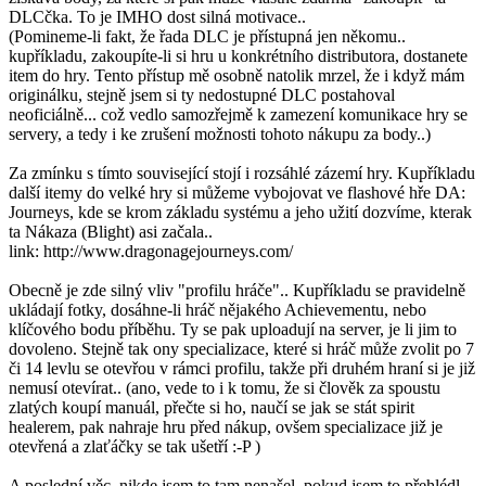
DLCčka. To je IMHO dost silná motivace..
(Pomineme-li fakt, že řada DLC je přístupná jen někomu..
kupříkladu, zakoupíte-li si hru u konkrétního distributora, dostanete
item do hry. Tento přístup mě osobně natolik mrzel, že i když mám
originálku, stejně jsem si ty nedostupné DLC postahoval
neoficiálně... což vedlo samozřejmě k zamezení komunikace hry se
servery, a tedy i ke zrušení možnosti tohoto nákupu za body..)
Za zmínku s tímto související stojí i rozsáhlé zázemí hry. Kupříkladu
další itemy do velké hry si můžeme vybojovat ve flashové hře DA:
Journeys, kde se krom základu systému a jeho užití dozvíme, kterak
ta Nákaza (Blight) asi začala..
link: http://www.dragonagejourneys.com/
Obecně je zde silný vliv "profilu hráče".. Kupříkladu se pravidelně
ukládají fotky, dosáhne-li hráč nějakého Achievementu, nebo
klíčového bodu příběhu. Ty se pak uploadují na server, je li jim to
dovoleno. Stejně tak ony specializace, které si hráč může zvolit po 7
či 14 levlu se otevřou v rámci profilu, takže při druhém hraní si je již
nemusí otevírat.. (ano, vede to i k tomu, že si člověk za spoustu
zlatých koupí manuál, přečte si ho, naučí se jak se stát spirit
healerem, pak nahraje hru před nákup, ovšem specializace již je
otevřená a zlaťáčky se tak ušetří :-P )
A poslední věc, nikde jsem to tam nenašel, pokud jsem to přehlédl