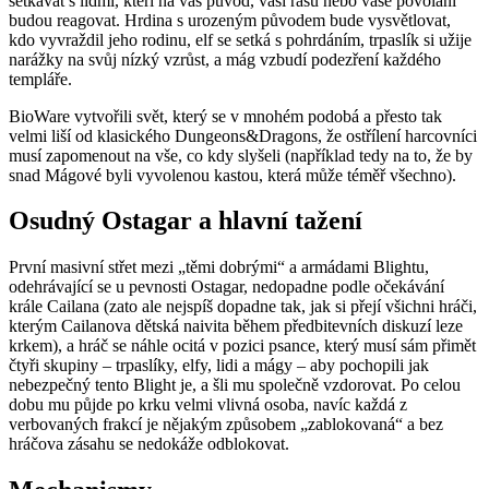
setkávat s lidmi, kteří na váš původ, vaši rasu nebo vaše povolání
budou reagovat. Hrdina s urozeným původem bude vysvětlovat,
kdo vyvraždil jeho rodinu, elf se setká s pohrdáním, trpaslík si užije
narážky na svůj nízký vzrůst, a mág vzbudí podezření každého
templáře.
BioWare vytvořili svět, který se v mnohém podobá a přesto tak
velmi liší od klasického Dungeons&Dragons, že ostřílení harcovníci
musí zapomenout na vše, co kdy slyšeli (například tedy na to, že by
snad Mágové byli vyvolenou kastou, která může téměř všechno).
Osudný Ostagar a hlavní tažení
První masivní střet mezi „těmi dobrými“ a armádami Blightu,
odehrávající se u pevnosti Ostagar, nedopadne podle očekávání
krále Cailana (zato ale nejspíš dopadne tak, jak si přejí všichni hráči,
kterým Cailanova dětská naivita během předbitevních diskuzí leze
krkem), a hráč se náhle ocitá v pozici psance, který musí sám přimět
čtyři skupiny – trpaslíky, elfy, lidi a mágy – aby pochopili jak
nebezpečný tento Blight je, a šli mu společně vzdorovat. Po celou
dobu mu půjde po krku velmi vlivná osoba, navíc každá z
verbovaných frakcí je nějakým způsobem „zablokovaná“ a bez
hráčova zásahu se nedokáže odblokovat.