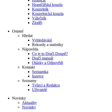
Hraničář
Hraničářská kouzla
Kouzelník
Kouzelnická kouzla
Válečník
Zloděj
Ostatní
Hledat
Vyhledávání
Rekordy a statistiky
Nápověda
Co je to Dračí Doupě?
Dračí manuál
Otázky a Odpovědi
Kontakt
Seznamka
Inzerce
Seznamy
Tvůrci a Redakce
Uživatelé
Novinky
Aktuality
Novinky