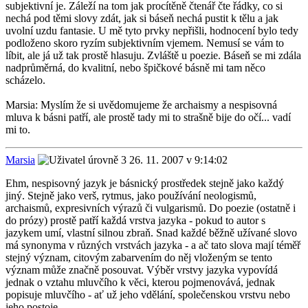
subjektivní je. Záleží na tom jak procítěně čtenář čte řádky, co si
nechá pod těmi slovy zdát, jak si báseň nechá pustit k tělu a jak
uvolní uzdu fantasie. U mě tyto prvky nepřišli, hodnocení bylo tedy
podloženo skoro ryzím subjektivním vjemem. Nemusí se vám to
líbit, ale já už tak prostě hlasuju. Zvláště u poezie. Báseň se mi zdála
nadprůměrná, do kvalitní, nebo špičkové básně mi tam něco
scházelo.
Marsia: Myslím že si uvědomujeme že archaismy a nespisovná
mluva k básni patří, ale prostě tady mi to strašně bije do očí... vadí
mi to.
Marsia
26. 11. 2007 v 9:14:02
Ehm, nespisovný jazyk je básnický prostředek stejně jako každý
jiný. Stejně jako verš, rytmus, jako používání neologismů,
archaismů, expresivních výrazů či vulgarismů. Do poezie (ostatně i
do prózy) prostě patří každá vrstva jazyka - pokud to autor s
jazykem umí, vlastní silnou zbraň. Snad každé běžně užívané slovo
má synonyma v různých vrstvách jazyka - a ač tato slova mají téměř
stejný význam, citovým zabarvením do něj vloženým se tento
význam může značně posouvat. Výběr vrstvy jazyka vypovídá
jednak o vztahu mluvčího k věci, kterou pojmenovává, jednak
popisuje mluvčího - ať už jeho vdělání, společenskou vrstvu nebo
jeho postoje.