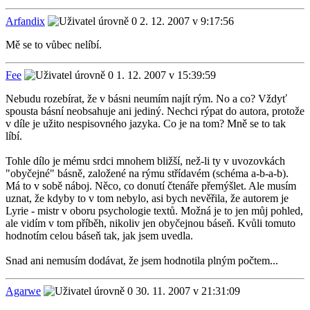
Arfandix
2. 12. 2007 v 9:17:56
Mě se to vůbec nelíbí.
Fee
1. 12. 2007 v 15:39:59
Nebudu rozebírat, že v básni neumím najít rým. No a co? Vždyť
spousta básní neobsahuje ani jediný. Nechci rýpat do autora, protože
v díle je užito nespisovného jazyka. Co je na tom? Mně se to tak
líbí.
Tohle dílo je mému srdci mnohem bližší, než-li ty v uvozovkách
"obyčejné" básně, založené na rýmu střídavém (schéma a-b-a-b).
Má to v sobě náboj. Něco, co donutí čtenáře přemýšlet. Ale musím
uznat, že kdyby to v tom nebylo, asi bych nevěřila, že autorem je
Lyrie - mistr v oboru psychologie textů. Možná je to jen můj pohled,
ale vidím v tom příběh, nikoliv jen obyčejnou báseň. Kvůli tomuto
hodnotím celou báseň tak, jak jsem uvedla.
Snad ani nemusím dodávat, že jsem hodnotila plným počtem...
Agarwe
30. 11. 2007 v 21:31:09