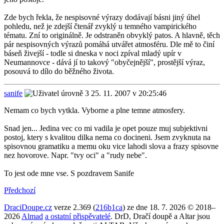
Zde bych řekla, že nespisovné výrazy dodávají básni jiný úhel
pohledu, než je zdejší čtenář zvyklý u temného vampirického
tématu. Zní to originálně. Je odstraněn obvyklý patos. A hlavně, těch
pár nespisovných výrazů pomáhá utvářet atmosféru. Dle mě to činí
báseň živejší - todle si dneska v noci zpíval mladý upír v
Neumannovce - dává jí to takový "obyčejnější", prostější výraz,
posouvá to dílo do běžného života.
sanife
25. 11. 2007 v 20:25:46
Nemam co bych vytkla. Vyborne a plne temne atmosfery.
Snad jen... Jedina vec co mi vadila je opet pouze muj subjektivni
postoj, ktery s kvalitou dilka nema co docineni. Jsem zvyknuta na
spisovnou gramatiku a memu oku vice lahodi slova a frazy spisovne
nez hovorove. Napr. "tvy oci" a "rudy nebe".
To jest ode mne vse. S pozdravem Sanife
Předchozí
DraciDoupe.cz
verze 2.369 (
216b1ca
) ze dne 18. 7. 2026 © 2018–
2026
Almad
a ostatní přispěvatelé
. DrD, Dračí doupě a Altar jsou