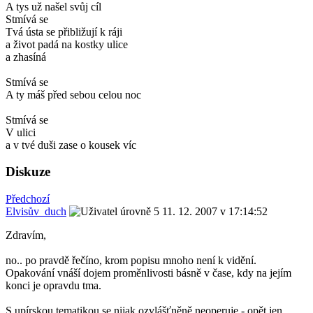
A tys už našel svůj cíl
Stmívá se
Tvá ústa se přibližují k ráji
a život padá na kostky ulice
a zhasíná
Stmívá se
A ty máš před sebou celou noc
Stmívá se
V ulici
a v tvé duši zase o kousek víc
Diskuze
Předchozí
Elvisův_duch
11. 12. 2007 v 17:14:52
Zdravím,
no.. po pravdě řečíno, krom popisu mnoho není k vidění.
Opakování vnáší dojem proměnlivosti básně v čase, kdy na jejím
konci je opravdu tma.
S upírskou tematikou se nijak ozvlášťněně neoperuje - opět jen