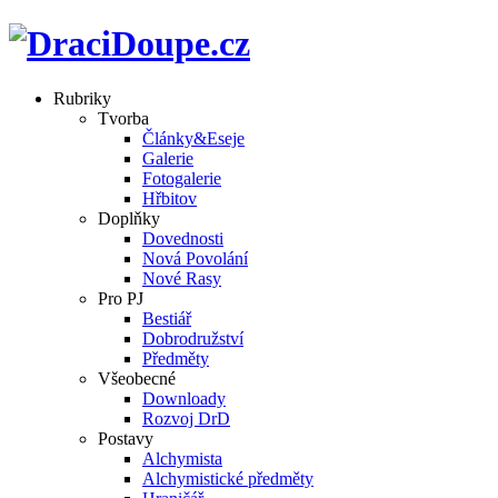
Rubriky
Tvorba
Články&Eseje
Galerie
Fotogalerie
Hřbitov
Doplňky
Dovednosti
Nová Povolání
Nové Rasy
Pro PJ
Bestiář
Dobrodružství
Předměty
Všeobecné
Downloady
Rozvoj DrD
Postavy
Alchymista
Alchymistické předměty