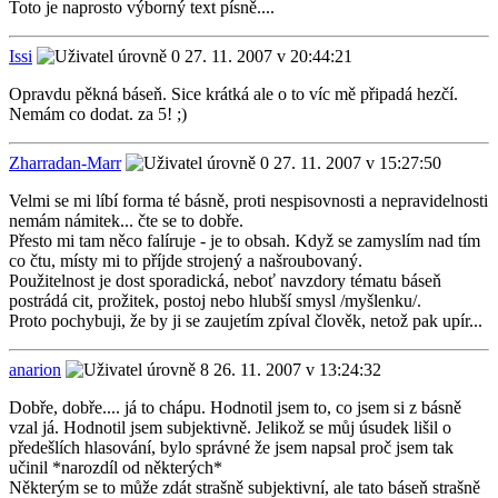
Toto je naprosto výborný text písně....
Issi
27. 11. 2007 v 20:44:21
Opravdu pěkná báseň. Sice krátká ale o to víc mě připadá hezčí.
Nemám co dodat. za 5! ;)
Zharradan-Marr
27. 11. 2007 v 15:27:50
Velmi se mi líbí forma té básně, proti nespisovnosti a nepravidelnosti
nemám námitek... čte se to dobře.
Přesto mi tam něco falíruje - je to obsah. Když se zamyslím nad tím
co čtu, místy mi to příjde strojený a našroubovaný.
Použitelnost je dost sporadická, neboť navzdory tématu báseň
postrádá cit, prožitek, postoj nebo hlubší smysl /myšlenku/.
Proto pochybuji, že by ji se zaujetím zpíval člověk, netož pak upír...
anarion
26. 11. 2007 v 13:24:32
Dobře, dobře.... já to chápu. Hodnotil jsem to, co jsem si z básně
vzal já. Hodnotil jsem subjektivně. Jelikož se můj úsudek lišil o
předešlích hlasování, bylo správné že jsem napsal proč jsem tak
učinil *narozdíl od některých*
Některým se to může zdát strašně subjektivní, ale tato báseň strašně