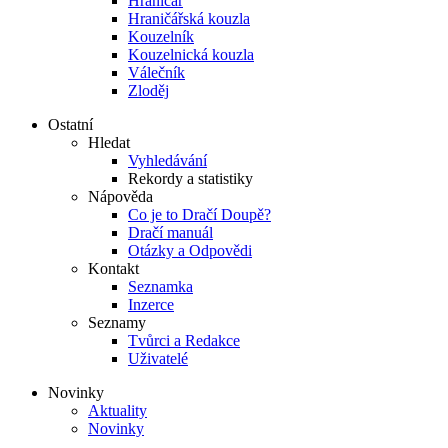
Hraničář
Hraničářská kouzla
Kouzelník
Kouzelnická kouzla
Válečník
Zloděj
Ostatní
Hledat
Vyhledávání
Rekordy a statistiky
Nápověda
Co je to Dračí Doupě?
Dračí manuál
Otázky a Odpovědi
Kontakt
Seznamka
Inzerce
Seznamy
Tvůrci a Redakce
Uživatelé
Novinky
Aktuality
Novinky