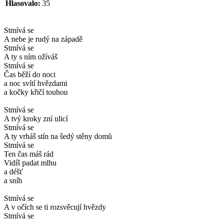
Hlasovalo:
35
Stmívá se
A nebe je rudý na západě
Stmívá se
A ty s ním ožíváš
Stmívá se
Čas běží do noci
a noc svítí hvězdami
a kočky křičí touhou
Stmívá se
A tvý kroky zní ulicí
Stmívá se
A ty vrháš stín na šedý stěny domů
Stmívá se
Ten čas máš rád
Vidíš padat mlhu
a déšť
a sníh
Stmívá se
A v očích se ti rozsvěcují hvězdy
Stmívá se