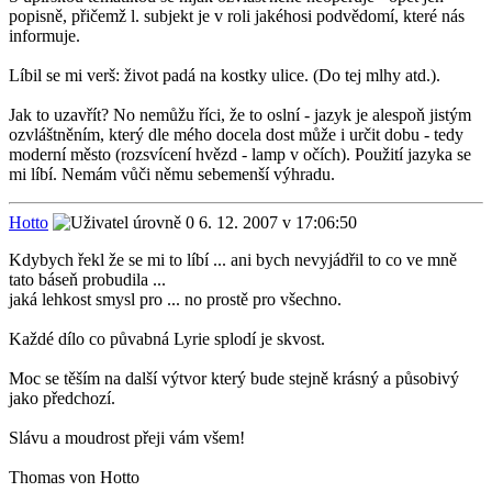
popisně, přičemž l. subjekt je v roli jakéhosi podvědomí, které nás
informuje.
Líbil se mi verš: život padá na kostky ulice. (Do tej mlhy atd.).
Jak to uzavřít? No nemůžu říci, že to oslní - jazyk je alespoň jistým
ozvláštněním, který dle mého docela dost může i určit dobu - tedy
moderní město (rozsvícení hvězd - lamp v očích). Použití jazyka se
mi líbí. Nemám vůči němu sebemenší výhradu.
Hotto
6. 12. 2007 v 17:06:50
Kdybych řekl že se mi to líbí ... ani bych nevyjádřil to co ve mně
tato báseň probudila ...
jaká lehkost smysl pro ... no prostě pro všechno.
Každé dílo co půvabná Lyrie splodí je skvost.
Moc se těším na další výtvor který bude stejně krásný a působivý
jako předchozí.
Slávu a moudrost přeji vám všem!
Thomas von Hotto