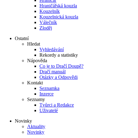
Hraničář
Hraničářská kouzla
Kouzelník
Kouzelnická kouzla
Válečník
Zloděj
Ostatní
Hledat
Vyhledávání
Rekordy a statistiky
Nápověda
Co je to Dračí Doupě?
Dračí manuál
Otázky a Odpovědi
Kontakt
Seznamka
Inzerce
Seznamy
Tvůrci a Redakce
Uživatelé
Novinky
Aktuality
Novinky