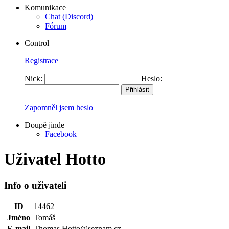
Komunikace
Chat (Discord)
Fórum
Control
Registrace
Nick:
Heslo:
Zapomněl jsem heslo
Doupě jinde
Facebook
Uživatel Hotto
Info o uživateli
ID
14462
Jméno
Tomáš
E-mail
Thomas.Hotto@seznam.cz