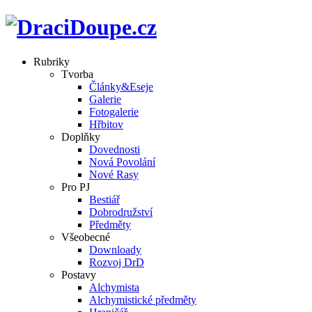
Rubriky
Tvorba
Články&Eseje
Galerie
Fotogalerie
Hřbitov
Doplňky
Dovednosti
Nová Povolání
Nové Rasy
Pro PJ
Bestiář
Dobrodružství
Předměty
Všeobecné
Downloady
Rozvoj DrD
Postavy
Alchymista
Alchymistické předměty