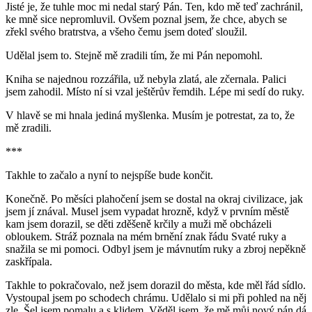
Jisté je, že tuhle moc mi nedal starý Pán. Ten, kdo mě teď zachránil,
ke mně sice nepromluvil. Ovšem poznal jsem, že chce, abych se
zřekl svého bratrstva, a všeho čemu jsem doteď sloužil.
Udělal jsem to. Stejně mě zradili tím, že mi Pán nepomohl.
Kniha se najednou rozzářila, už nebyla zlatá, ale zčernala. Palici
jsem zahodil. Místo ní si vzal ještěrův řemdih. Lépe mi sedí do ruky.
V hlavě se mi hnala jediná myšlenka. Musím je potrestat, za to, že
mě zradili.
***
Takhle to začalo a nyní to nejspíše bude končit.
Konečně. Po měsíci plahočení jsem se dostal na okraj civilizace, jak
jsem jí znával. Musel jsem vypadat hrozně, když v prvním městě
kam jsem dorazil, se děti zděšeně krčily a muži mě obcházeli
obloukem. Stráž poznala na mém brnění znak řádu Svaté ruky a
snažila se mi pomoci. Odbyl jsem je mávnutím ruky a zbroj nepěkně
zaskřípala.
Takhle to pokračovalo, než jsem dorazil do města, kde měl řád sídlo.
Vystoupal jsem po schodech chrámu. Udělalo si mi při pohled na něj
zle. Šel jsem pomalu a s klidem. Věděl jsem, že mě můj nový pán dá