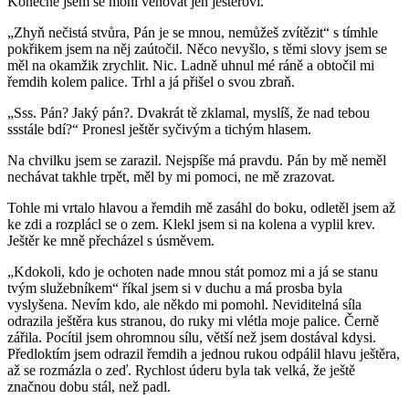
Konečně jsem se mohl věnovat jen ještěrovi.
„Zhyň nečistá stvůra, Pán je se mnou, nemůžeš zvítězit“ s tímhle
pokřikem jsem na něj zaútočil. Něco nevyšlo, s těmi slovy jsem se
měl na okamžik zrychlit. Nic. Ladně uhnul mé ráně a obtočil mi
řemdih kolem palice. Trhl a já přišel o svou zbraň.
„Sss. Pán? Jaký pán?. Dvakrát tě zklamal, myslíš, že nad tebou
ssstále bdí?“ Pronesl ještěr syčivým a tichým hlasem.
Na chvilku jsem se zarazil. Nejspíše má pravdu. Pán by mě neměl
nechávat takhle trpět, měl by mi pomoci, ne mě zrazovat.
Tohle mi vrtalo hlavou a řemdih mě zasáhl do boku, odletěl jsem až
ke zdi a rozplácl se o zem. Klekl jsem si na kolena a vyplil krev.
Ještěr ke mně přecházel s úsměvem.
„Kdokoli, kdo je ochoten nade mnou stát pomoz mi a já se stanu
tvým služebníkem“ říkal jsem si v duchu a má prosba byla
vyslyšena. Nevím kdo, ale někdo mi pomohl. Neviditelná síla
odrazila ještěra kus stranou, do ruky mi vlétla moje palice. Černě
zářila. Pocítil jsem ohromnou sílu, větší než jsem dostával kdysi.
Předloktím jsem odrazil řemdih a jednou rukou odpálil hlavu ještěra,
až se rozmázla o zeď. Rychlost úderu byla tak velká, že ještě
značnou dobu stál, než padl.