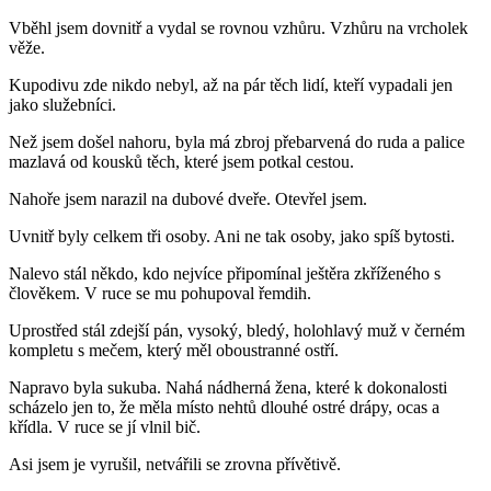
Vběhl jsem dovnitř a vydal se rovnou vzhůru. Vzhůru na vrcholek
věže.
Kupodivu zde nikdo nebyl, až na pár těch lidí, kteří vypadali jen
jako služebníci.
Než jsem došel nahoru, byla má zbroj přebarvená do ruda a palice
mazlavá od kousků těch, které jsem potkal cestou.
Nahoře jsem narazil na dubové dveře. Otevřel jsem.
Uvnitř byly celkem tři osoby. Ani ne tak osoby, jako spíš bytosti.
Nalevo stál někdo, kdo nejvíce připomínal ještěra zkříženého s
člověkem. V ruce se mu pohupoval řemdih.
Uprostřed stál zdejší pán, vysoký, bledý, holohlavý muž v černém
kompletu s mečem, který měl oboustranné ostří.
Napravo byla sukuba. Nahá nádherná žena, které k dokonalosti
scházelo jen to, že měla místo nehtů dlouhé ostré drápy, ocas a
křídla. V ruce se jí vlnil bič.
Asi jsem je vyrušil, netvářili se zrovna přívětivě.