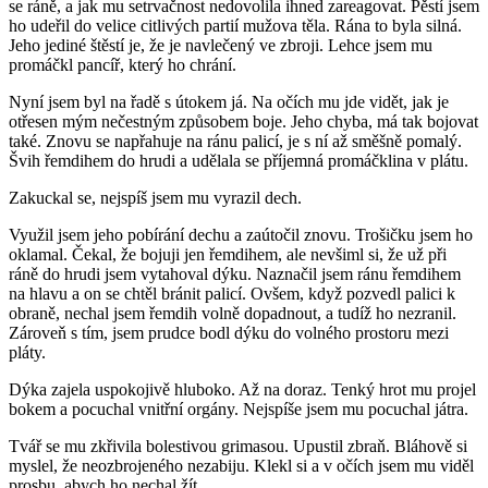
se ráně, a jak mu setrvačnost nedovolila ihned zareagovat. Pěstí jsem
ho udeřil do velice citlivých partií mužova těla. Rána to byla silná.
Jeho jediné štěstí je, že je navlečený ve zbroji. Lehce jsem mu
promáčkl pancíř, který ho chrání.
Nyní jsem byl na řadě s útokem já. Na očích mu jde vidět, jak je
otřesen mým nečestným způsobem boje. Jeho chyba, má tak bojovat
také. Znovu se napřahuje na ránu palicí, je s ní až směšně pomalý.
Švih řemdihem do hrudi a udělala se příjemná promáčklina v plátu.
Zakuckal se, nejspíš jsem mu vyrazil dech.
Využil jsem jeho pobírání dechu a zaútočil znovu. Trošičku jsem ho
oklamal. Čekal, že bojuji jen řemdihem, ale nevšiml si, že už při
ráně do hrudi jsem vytahoval dýku. Naznačil jsem ránu řemdihem
na hlavu a on se chtěl bránit palicí. Ovšem, když pozvedl palici k
obraně, nechal jsem řemdih volně dopadnout, a tudíž ho nezranil.
Zároveň s tím, jsem prudce bodl dýku do volného prostoru mezi
pláty.
Dýka zajela uspokojivě hluboko. Až na doraz. Tenký hrot mu projel
bokem a pocuchal vnitřní orgány. Nejspíše jsem mu pocuchal játra.
Tvář se mu zkřivila bolestivou grimasou. Upustil zbraň. Bláhově si
myslel, že neozbrojeného nezabiju. Klekl si a v očích jsem mu viděl
prosbu, abych ho nechal žít.