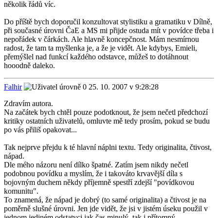
několik řádů víc.
Do příště bych doporučil konzultovat stylistiku a gramatiku v Dílně,
při současné úrovni ČaE a MS mi přijde ostuda mít v povídce třeba i
nepořádek v čárkách. Ale hlavně koncepčnost. Mám nesmírnou
radost, že tam ta myšlenka je, a že je vidět. Ale kdybys, Emieli,
přemýšlel nad funkcí každého odstavce, můžeš to dotáhnout
hooodně daleko.
Falhir
25. 10. 2007 v 9:28:28
Zdravím autora.
Na začátek bych chtěl pouze podotknout, že jsem nečetl předchozí
kritiky ostatních uživatelů, omluvte mě tedy prosím, pokud se budu
po vás přiliš opakovat...
Tak nejprve přejdu k té hlavní náplni textu. Tedy originalita, čtivost,
nápad.
Dle mého názoru není dílko špatné. Zatím jsem nikdy nečetl
podobnou povídku a myslím, že i takováto krvavější díla s
bojovným duchem někdy příjemně spestří zdejší "povídkovou
komunitu".
To znamená, že nápad je dobrý (to samé originalita) a čtivost je na
poměrně slušné úrovni. Jen jde vidět, že jsi v jistém úseku použil v
jednom jediném odstatvci jak čas minulý, tak i přítomný.