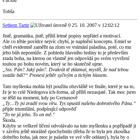
s úctou
Tobša
Sethem Tartir
25. 10. 2007 v 12:02:12
Jistě, gramatika, jistě, příliš letmé popisy nepřátel a motivací.
Ale co téhle povídce nejvíc chybí, je naplnění konceptu. Emiel se
chtěl evidentně zaměřit na zlom ve vnímání paladina, poté, co mu
jeho bůh nepomůže. Z pohledu hlavního hrdiny to je především
zrada boha, na kterou on vlastně jen odpovídá po svém vyvržení
touhou po bohu novém, který se ho skutečně ujme.
„Sss. Pán? Jaký pán?. Dvakrát tě zklamal, myslíš, že nad tebou
ssstále bdí?“ Pronesl ještěr syčivým a tichým hlasem.
Tato myšlenka mohla být použita obzvláště ve finále, které je na to,
že je to celé Nirdegova ich-forma, až příliš nezaujaté. Tak moc jsem
se těšil na moment, kdy po Gernasově
„Ty…Ty jsi zradil svou víru. Tys opustil našeho dobrotivého Pána.“
přijde triumfální, podpírající odpověď
"To ne já jeho. To on mě."
Škoda.
Kdyby se veškeré líčení odvolávalo na tuto myšlenku a popřípadě ji
v závěru ještě morálně zpochybnilo (třeba že to byla jen zkouška
dobrého boha, jak moc je paladin ve své víře oddaný), byla by o