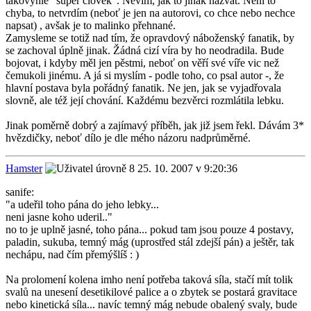
takovýhle "super člověk". Nevím, jak to jinak nazvat. Není to
chyba, to netvrdím (neboť je jen na autorovi, co chce nebo nechce
napsat) , avšak je to malinko přehnané.
Zamysleme se totiž nad tím, že opravdový náboženský fanatik, by
se zachoval úplně jinak. Žádná cizí víra by ho neodradila. Bude
bojovat, i kdyby měl jen pěstmi, neboť on věří své víře vic než
čemukoli jinému. A já si myslím - podle toho, co psal autor -, že
hlavní postava byla pořádný fanatik. Ne jen, jak se vyjadřovala
slovně, ale též její chování. Každému bezvěrci rozmlátila lebku.
Jinak poměrně dobrý a zajímavý příběh, jak již jsem řekl. Dávám 3*
hvězdičky, neboť dílo je dle mého názoru nadprůměrné.
Hamster
25. 10. 2007 v 9:20:36
sanife:
"a udeřil toho pána do jeho lebky...
neni jasne koho uderil.."
no to je uplně jasné, toho pána... pokud tam jsou pouze 4 postavy,
paladin, sukuba, temný mág (uprostřed stál zdejší pán) a ještěr, tak
nechápu, nad čím přemýšlíš : )
Na prolomení kolena imho není potřeba taková síla, stačí mít tolik
svalů na unesení desetikilové palice a o zbytek se postará gravitace
nebo kinetická síla... navíc temný mág nebude obalený svaly, bude