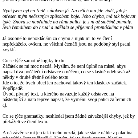
Nyní jsem byl na řadě s útokem já. Na očích mu jde vidět, jak je
otřesen mým nečestným způsobem boje. Jeho chyba, má tak bojovat
také. Znovu se napřahuje na ránu palicí, je s ní až směšně pomalý.
Švih řemdihem do hrudi a udělala se příjemná promáčklina v plátu
Já osobně to nepokládám za chybu a nijak mi to ve čtení
nepřekáželo, ovšem, ne všichni čtenáři jsou na podobný styl psaní
zvyklí.
Co se týče samotné logiky textu:
Záčátek se mi moc nezdá. Myslím, že není úplně na místě, abys
napsal dva počáteční odstavce o něčem, co se vlastně odehrává až
někdy v druhé třetině celého textu.
Jde o to, že bych přeci jen zachoval takový ten klasický začátek.
Popřípadě:
Úvod, plynný text, u kterého navazuje každý odstavec na
následující a nato teprve napsat, že vyměnil svoji palici za řemnich
aj.
Co se týče gramatiky, neshledal jsem žádné závažnější chyby, jež by
překáželi ve čtení textu.
A ná závěr se mi jen tak trochu nezdá, jak se stane náhle z paladina