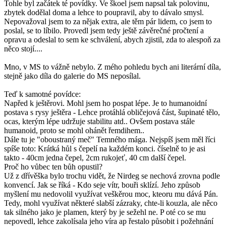
Tohle byl začátek té povídky. Ve škoel jsem napsal tak polovinu,
zbytek dodělal doma a lehce to poupravil, aby to dávalo smysl.
Nepovažoval jsem to za nějak extra, ale těm pár lidem, co jsem to
poslal, se to líbilo. Provedl jsem tedy ještě závěrečné pročtení a
opravu a odeslal to sem ke schválení, abych zjistil, zda to alespoň za
něco stojí....
Mno, v MS to vážně nebylo. Z mého pohledu bych ani literární díla,
stejně jako díla do galerie do MS neposílal.
Teď k samotné povídce:
Napřed k ještěrovi. Mohl jsem ho pospat lépe. Je to humanoidní
postava s rysy ještěra - Lehce protáhlá obličejová část, šupinaté tělo,
ocas, kterým lépe udržuje stabilitu atd.. Ovšem postava stále
humanoid, proto se mohl ohánět řemdihem..
Dále tu je "oboustraný meč" Temného mága. Nejspíš jsem měl říci
spíše toto: Krátká hůl s čepelí na každém konci. číselně to je asi
takto - 40cm jedna čepel, 2cm rukojeť, 40 cm další čepel.
Proč ho vůbec ten bůh opustil?
Už z dřívěška bylo trochu vidět, že Nirdeg se nechová zrovna podle
konvencí. Jak se říká - Kdo seje vítr, bouři sklízí. Jeho způsob
myšlení mu nedovolil využívat veškěrou moc, kteoru mu dává Pán.
Tedy, mohl využívat některé slabší zázraky, chte-li kouzla, ale něco
tak silného jako je plamen, který by je sežehl ne. P oté co se mu
nepovedl, lehce zakolísala jeho víra ap řestalo působit i požehnání