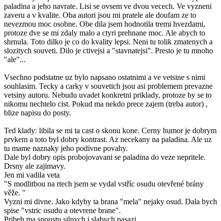
paladina a jeho navrate. Lisi se ovsem ve dvou vecech. Ve vyzneni
zaveru a v kvalite. Oba autori jsou mi pratele ale doufam ze to
nevezmou moc osobne. Obe dila jsem hodnotila tremi hvezdami,
protoze dve se mi zdaly malo a ctyri prehnane moc. Ale abych to
shrnula. Toto dilko je co do kvality lepsi. Neni tu tolik zmatenych a
slozitych souveti. Dilo je ctivejsi a "stavnatejsi". Presto je tu mnoho
"ale"...
Vsechno podstatne uz bylo napsano ostatnimi a ve vetsine s nimi
souhlasim. Tecky a carky v souvetich jsou asi problemem prevazne
vetsiny autoru. Nebudu uvadet konkretni priklady, protoze by se to
nikomu nechtelo cist. Pokud ma nekdo prece zajem (treba autor) ,
blize napisu do posty.
Ted klady: libila se mi ta cast o skonu kone. Cerny humor je dobrym
prvkem a toto byl dobry kontrast. Az necekany na paladina. Ale uz
tu mame naznaky jeho podivne povahy.
Dale byl dobry opis probojovavani se paladina do veze nepritele.
Drsny ale zajimavy.
Jen mi vadila veta
"S modlitbou na rtech jsem se vydal vstříc osudu otevřené brány
věže. "
Vyzni mi divne. Jako kdyby ta brana "mela" nejaky osud. Dala bych
spise "vstric osudu a otevrene brane".
Pribeh ma spoustu silnych i slabych pasazi.