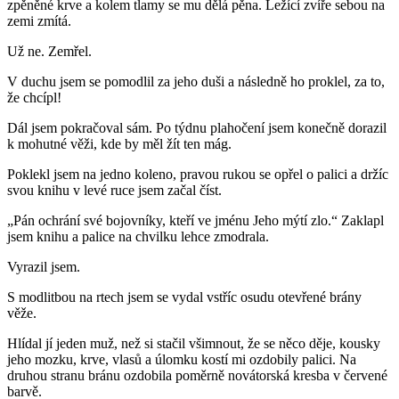
zpěněné krve a kolem tlamy se mu dělá pěna. Ležící zvíře sebou na
zemi zmítá.
Už ne. Zemřel.
V duchu jsem se pomodlil za jeho duši a následně ho proklel, za to,
že chcípl!
Dál jsem pokračoval sám. Po týdnu plahočení jsem konečně dorazil
k mohutné věži, kde by měl žít ten mág.
Poklekl jsem na jedno koleno, pravou rukou se opřel o palici a držíc
svou knihu v levé ruce jsem začal číst.
„Pán ochrání své bojovníky, kteří ve jménu Jeho mýtí zlo.“ Zaklapl
jsem knihu a palice na chvilku lehce zmodrala.
Vyrazil jsem.
S modlitbou na rtech jsem se vydal vstříc osudu otevřené brány
věže.
Hlídal jí jeden muž, než si stačil všimnout, že se něco děje, kousky
jeho mozku, krve, vlasů a úlomku kostí mi ozdobily palici. Na
druhou stranu bránu ozdobila poměrně novátorská kresba v červené
barvě.