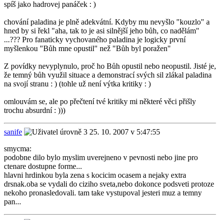
spíš jako hadrovej panáček : )
chování paladina je plně adekvátní. Kdyby mu nevyšlo "kouzlo" a
hned by si řekl "aha, tak to je asi silnější jeho bůh, co nadělám"
...??? Pro fanaticky vychovaného paladina je logicky první
myšlenkou "Bůh mne opustil" než "Bůh byl poražen"
Z povídky nevyplynulo, proč ho Bůh opustil nebo neopustil. Jisté je,
že temný bůh využil situace a demonstrací svých sil zlákal paladina
na svojí stranu : ) (tohle už není výtka kritiky : )
omlouvám se, ale po přečtení tvé kritiky mi některé věci přišly
trochu absurdní : )))
sanife
25. 10. 2007 v 5:47:55
smycma:
podobne dilo bylo myslim uverejneno v pevnosti nebo jine pro
ctenare dostupne forme...
hlavni hrdinkou byla zena s kocicim ocasem a nejaky extra
drsnak.oba se vydali do ciziho sveta,nebo dokonce podsveti protoze
nekoho pronasledovali. tam take vystupoval jesteri muz a temny
pan...