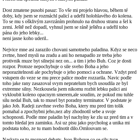
Dost zmatene pusobi pasaz: To vše mi projelo hlavou, během té
doby, kdy jsem se rozmáchl palicí a udeřil holohlavého do kolena.
To se mu s ošklivým zavrzáním prohnulo na druhou stranu a šel k
zemi. Ještě než dopadl, vyhnul jsem se ráně ještěra a udeřil toho
pána do jeho lebky...
neni jasne koho uderil..
Nejvice mne asi zarazilo chovani samotneho paladina. Kdyz se neco
zvrtne, hned mysli na zradu a ani ho nenapadlo ze treba jeho
protivnik muze byt silnejsi nez on... a tim i jeho Buh. Coz je dosti
rozpor. Protoze nepochybuje o sile sveho Boha a jeho
neporazitelnosti ale pochybuje o jeho pomoci a ochrane. Vzdyt pred
vstupem do veze se mu prece palice modre rozzarila. Navic podle
toho jake rany zasazoval svym nepratelum bych usoudila ze byl
extremne silny. Nezkousela jsem nikomu rozbit lebku palici ani
vykloubit koleno opacnym smerem,ale soudim, ze pokud mu tuhle
silu nedal Buh, tak to musel byt poradny terminator. V podstate je
jako Job. Radeji zavrhne sveho Boha, ktery mu pred tim tolik
pomahal a zpochybni jeho,nez aby zhodnotil sebe a svoje
schopnosti. Podle mne paladin byl nachylny ke zlu uz pred tim a v
tomto hledal jen zaminku. Asi uz pisu jako psycholog a unika mi
podstata toho, ze tu mam hodnotit dilo.Omlouvam se.
Naskyta se tu moznost debaty. Jsou Bohove co se sily tyce