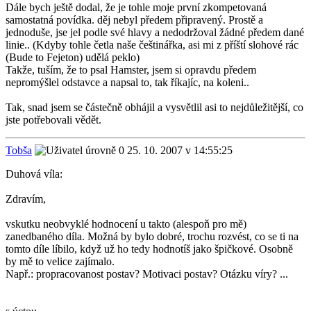
Dále bych ještě dodal, že je tohle moje první zkompetovaná
samostatná povídka. děj nebyl předem připravený. Prostě a
jednoduše, jse jel podle své hlavy a nedodržoval žádné předem dané
linie.. (Kdyby tohle četla naše češtinářka, asi mi z příští slohové rác
(Bude to Fejeton) udělá peklo)
Takže, tuším, že to psal Hamster, jsem si opravdu předem
nepromýšlel odstavce a napsal to, tak říkajíc, na koleni..
Tak, snad jsem se částečně obhájil a vysvětlil asi to nejdůležitější, co
jste potřebovali vědět.
Tobša
25. 10. 2007 v 14:55:25
Duhová víla:
Zdravím,
vskutku neobvyklé hodnocení u takto (alespoň pro mě)
zanedbaného díla. Možná by bylo dobré, trochu rozvést, co se ti na
tomto díle líbilo, když už ho tedy hodnotíš jako špičkové. Osobně
by mě to velice zajímalo.
Např.: propracovanost postav? Motivaci postav? Otázku víry? ...