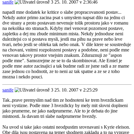
sanife
25. 10. 2007 v 2:36:46
napadl mne dodatek ke kritice o slabe propracovanosti postav...
Nekdy autor primo zacina psat s umyslem napsat dilo na jednu ci
dve strany a proto postavam nevenuje tolik prostoru jako v romanu
na nekolika sto stranach. Kdyby mel venovat pozornost postave,
zapletku a dej mu zbude minimum mista. Nekdy jednoduse neni
dulezitejsi co si postava mysli, jestli ma pihu na prave nebo leve
tvari, nebo jestli se obleka tak nebo onak. V dile ktere se soustreduje
na chovani, vnitrni rozpolozeni postavy a podobne, neni podle mne
venovan takovy prostor vnejsim znakum. Zduraznuji ze "aspon
podle mne". Samozrejme ze se to da skombinovat. Ale Emiel je
podle mne autor zacinajici a tak budme radi ze jsme radi a ze mame
zase jednou co hodnotit, ze to neni az tak spatne a ze se z toho
mozna i nekdo pouci.
sanife
25. 10. 2007 v 2:25:29
Tak..prave premyslim nad tim ze hodnoteni ke trem hvezdickam
neni vystizne. Podle mne 3 hvezdicky by mely mit slovni doplneni
jako prumerne, ne jako nadprumerne. Ale to je debata do jine
mistnosti. Ja davam tri slabe nadprumerne hvezdy.
Na uvod si take jako ostatni neodpustim srovnavani s Kyrie eleison.
Obe dila jsou postavena na temer shodnem zakladu a to na vyprave