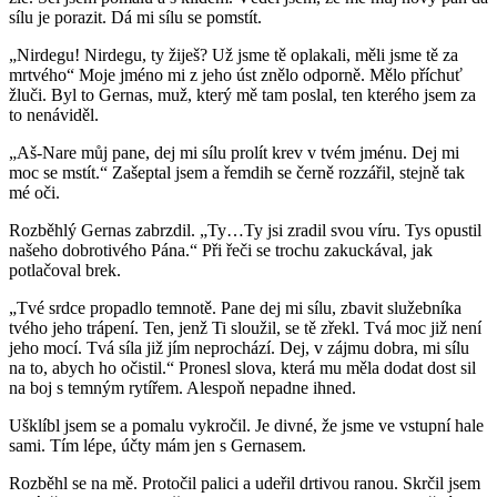
sílu je porazit. Dá mi sílu se pomstít.
„Nirdegu! Nirdegu, ty žiješ? Už jsme tě oplakali, měli jsme tě za
mrtvého“ Moje jméno mi z jeho úst znělo odporně. Mělo příchuť
žluči. Byl to Gernas, muž, který mě tam poslal, ten kterého jsem za
to nenáviděl.
„Aš-Nare můj pane, dej mi sílu prolít krev v tvém jménu. Dej mi
moc se mstít.“ Zašeptal jsem a řemdih se černě rozzářil, stejně tak
mé oči.
Rozběhlý Gernas zabrzdil. „Ty…Ty jsi zradil svou víru. Tys opustil
našeho dobrotivého Pána.“ Při řeči se trochu zakuckával, jak
potlačoval brek.
„Tvé srdce propadlo temnotě. Pane dej mi sílu, zbavit služebníka
tvého jeho trápení. Ten, jenž Ti sloužil, se tě zřekl. Tvá moc již není
jeho mocí. Tvá síla již jím neprochází. Dej, v zájmu dobra, mi sílu
na to, abych ho očistil.“ Pronesl slova, která mu měla dodat dost sil
na boj s temným rytířem. Alespoň nepadne ihned.
Ušklíbl jsem se a pomalu vykročil. Je divné, že jsme ve vstupní hale
sami. Tím lépe, účty mám jen s Gernasem.
Rozběhl se na mě. Protočil palici a udeřil drtivou ranou. Skrčil jsem