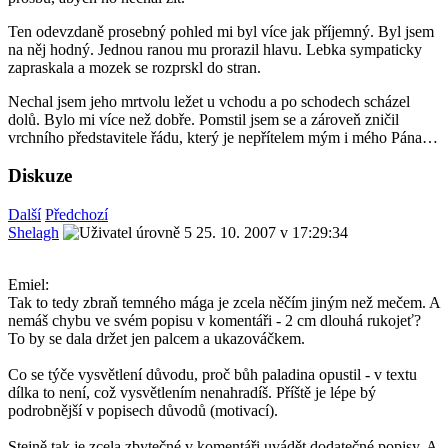
Ten odevzdaně prosebný pohled mi byl více jak příjemný. Byl jsem
na něj hodný. Jednou ranou mu prorazil hlavu. Lebka sympaticky
zapraskala a mozek se rozprskl do stran.
Nechal jsem jeho mrtvolu ležet u vchodu a po schodech scházel
dolů. Bylo mi více než dobře. Pomstil jsem se a zároveň zničil
vrchního představitele řádu, který je nepřítelem mým i mého Pána…
Diskuze
Další
Předchozí
Shelagh
25. 10. 2007 v 17:29:34
Emiel:
Tak to tedy zbraň temného mága je zcela něčím jiným než mečem. A
nemáš chybu ve svém popisu v komentáři - 2 cm dlouhá rukojeť?
To by se dala držet jen palcem a ukazováčkem.
Co se týče vysvětlení důvodu, proč bůh paladina opustil - v textu
dílka to není, což vysvětlením nenahradíš. Příště je lépe bý
podrobnější v popisech důvodů (motivací).
Stejně tak je zcela zbytečné v komentáři uvádět dodatečné popisy. A