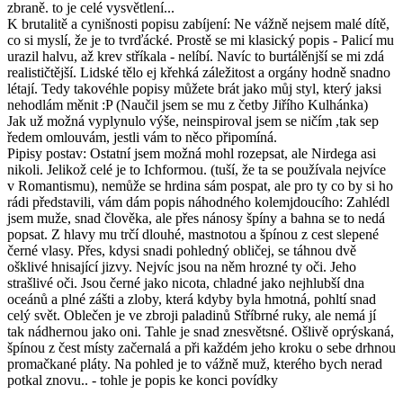
zbraně. to je celé vysvětlení...
K brutalitě a cynišnosti popisu zabíjení: Ne vážně nejsem malé dítě,
co si myslí, že je to tvrďácké. Prostě se mi klasický popis - Palicí mu
urazil halvu, až krev stříkala - nelíbí. Navíc to burtálěnjší se mi zdá
realističtější. Lidské tělo ej křehká záležitost a orgány hodně snadno
létají. Tedy takovéhle popisy můžete brát jako můj styl, který jaksi
nehodlám měnit :P (Naučil jsem se mu z četby Jiřího Kulhánka)
Jak už možná vyplynulo výše, neinspiroval jsem se ničím ,tak sep
ředem omlouvám, jestli vám to něco připomíná.
Pipisy postav: Ostatní jsem možná mohl rozepsat, ale Nirdega asi
nikoli. Jelikož celé je to Ichformou. (tuší, že ta se používala nejvíce
v Romantismu), nemůže se hrdina sám pospat, ale pro ty co by si ho
rádi představili, vám dám popis náhodného kolemjdoucího: Zahlédl
jsem muže, snad člověka, ale přes nánosy špíny a bahna se to nedá
popsat. Z hlavy mu trčí dlouhé, mastnotou a špínou z cest slepené
černé vlasy. Přes, kdysi snadi pohledný obličej, se táhnou dvě
ošklivé hnisající jizvy. Nejvíc jsou na něm hrozné ty oči. Jeho
strašlivé oči. Jsou černé jako nicota, chladné jako nejhlubší dna
oceánů a plné zášti a zloby, která kdyby byla hmotná, pohltí snad
celý svět. Oblečen je ve zbroji paladinů Stříbrné ruky, ale nemá jí
tak nádhernou jako oni. Tahle je snad znesvětsné. Ošlivě oprýskaná,
špínou z čest místy začernalá a při každém jeho kroku o sebe drhnou
promačkané pláty. Na pohled je to vážně muž, kterého bych nerad
potkal znovu.. - tohle je popis ke konci povídky