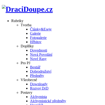
Rubriky
Tvorba
Články&Eseje
Galerie
Fotogalerie
Hřbitov
Doplňky
Dovednosti
Nová Povolání
Nové Rasy
Pro PJ
Bestiář
Dobrodružství
Předměty
Všeobecné
Downloady
Rozvoj DrD
Postavy
Alchymista
Alchymistické předměty