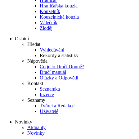
Hraničář
Hraničářská kouzla
Kouzelník
Kouzelnická kouzla
Válečník
Zloděj
Ostatní
Hledat
Vyhledávání
Rekordy a statistiky
Nápověda
Co je to Dračí Doupě?
Dračí manuál
Otázky a Odpovědi
Kontakt
Seznamka
Inzerce
Seznamy
Tvůrci a Redakce
Uživatelé
Novinky
Aktuality
Novinky