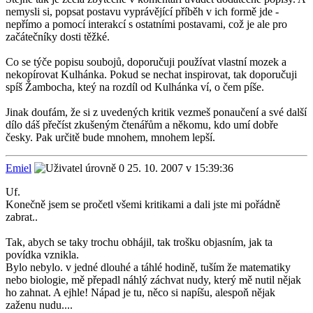
nemysli si, popsat postavu vyprávějící příběh v ich formě jde -
nepřímo a pomocí interakcí s ostatními postavami, což je ale pro
začátečníky dosti těžké.
Co se týče popisu soubojů, doporučuji používat vlastní mozek a
nekopírovat Kulhánka. Pokud se nechat inspirovat, tak doporučuji
spíš Žambocha, kteý na rozdíl od Kulhánka ví, o čem píše.
Jinak doufám, že si z uvedených kritik vezmeš ponaučení a své další
dílo dáš přečíst zkušeným čtenářům a někomu, kdo umí dobře
česky. Pak určitě bude mnohem, mnohem lepší.
Emiel
25. 10. 2007 v 15:39:36
Uf.
Konečně jsem se pročetl všemi kritikami a dali jste mi pořádně
zabrat..
Tak, abych se taky trochu obhájil, tak trošku objasním, jak ta
povídka vznikla.
Bylo nebylo. v jedné dlouhé a táhlé hodině, tuším že matematiky
nebo biologie, mě přepadl náhlý záchvat nudy, který mě nutil nějak
ho zahnat. A ejhle! Nápad je tu, něco si napíšu, alespoň nějak
zaženu nudu....