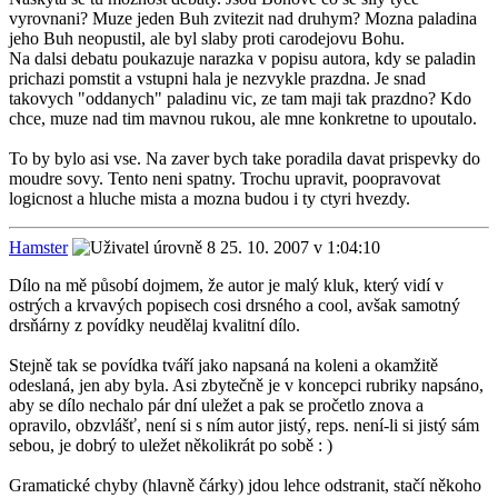
vyrovnani? Muze jeden Buh zvitezit nad druhym? Mozna paladina
jeho Buh neopustil, ale byl slaby proti carodejovu Bohu.
Na dalsi debatu poukazuje narazka v popisu autora, kdy se paladin
prichazi pomstit a vstupni hala je nezvykle prazdna. Je snad
takovych "oddanych" paladinu vic, ze tam maji tak prazdno? Kdo
chce, muze nad tim mavnou rukou, ale mne konkretne to upoutalo.
To by bylo asi vse. Na zaver bych take poradila davat prispevky do
moudre sovy. Tento neni spatny. Trochu upravit, poopravovat
logicnost a hluche mista a mozna budou i ty ctyri hvezdy.
Hamster
25. 10. 2007 v 1:04:10
Dílo na mě působí dojmem, že autor je malý kluk, který vidí v
ostrých a krvavých popisech cosi drsného a cool, avšak samotný
drsňárny z povídky neudělaj kvalitní dílo.
Stejně tak se povídka tváří jako napsaná na koleni a okamžitě
odeslaná, jen aby byla. Asi zbytečně je v koncepci rubriky napsáno,
aby se dílo nechalo pár dní uležet a pak se pročetlo znova a
opravilo, obzvlášť, není si s ním autor jistý, reps. není-li si jistý sám
sebou, je dobrý to uležet několikrát po sobě : )
Gramatické chyby (hlavně čárky) jdou lehce odstranit, stačí někoho