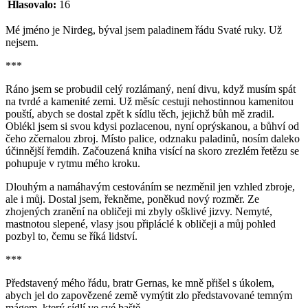
Hlasovalo:
16
Mé jméno je Nirdeg, býval jsem paladinem řádu Svaté ruky. Už
nejsem.
***
Ráno jsem se probudil celý rozlámaný, není divu, když musím spát
na tvrdé a kamenité zemi. Už měsíc cestuji nehostinnou kamenitou
pouští, abych se dostal zpět k sídlu těch, jejichž bůh mě zradil.
Oblékl jsem si svou kdysi pozlacenou, nyní oprýskanou, a bůhví od
čeho zčernalou zbroj. Místo palice, odznaku paladinů, nosím daleko
účinnější řemdih. Začouzená kniha visící na skoro zrezlém řetězu se
pohupuje v rytmu mého kroku.
Dlouhým a namáhavým cestováním se nezměnil jen vzhled zbroje,
ale i můj. Dostal jsem, řekněme, poněkud nový rozměr. Ze
zhojených zranění na obličeji mi zbyly ošklivé jizvy. Nemyté,
mastnotou slepené, vlasy jsou připláclé k obličeji a můj pohled
pozbyl to, čemu se říká lidství.
***
Představený mého řádu, bratr Gernas, ke mně přišel s úkolem,
abych jel do zapovězené země vymýtit zlo představované temným
mágem, který sídlí ve své baště.