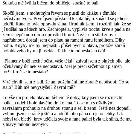
Sukuba mě švihla bičem do obličeje, strašně to pálí.
Skočil jsem, s mohutným řevem se pustil do křížku s těmihle
nečistými tvory. První jsem přiskočil k sukubě, rozmáchl se palicí a
udeřil. Rána to byla opravdu silná. Hrudník jsem jí rozdrtil tak, že se
jí udělal na zádech hrb. Zachroptěla, vyplivla trochu krve a padla na
zem s nepěknou dírou uprostřed hrudi. Než jsem stihl znovu
napřáhnout, dostal jsem do plátu na rameni ránu řemdihem. Díky
bohu. Kdyby mě byl nepraštil, přišel bych o hlavu, protože zbraň
holohlavého by mi jí usekla. Takhle to odnesla jen tvář.
„Plameny boží nechť očistí vaše těla!“ zařval jsem z plných plic, ale
očekávaný účinek se nedostavil. Měl je přeci sežehnout plamen
boží. Proč se to nestalo?
V té chvíli jsem zjistil, že ani požehnání mé zbraně nepůsobí. Co se
stalo? Bůh mě nevyslyšel? Zavrhl mě?
To vše mi projelo hlavou, během té doby, kdy jsem se rozmáchl
palicí a udeřil holohlavého do kolena. To se mu s ošklivým
zavrzáním prohnulo na druhou stranu a šel k zemi. Ještě než dopadl,
vyhnul jsem se ráně ještěra a udeřil toho pána do jeho lebky. Už
nebyl tak bledý, krev udělala svoje a rána palicí byla tak silná, že mu
z hlavy mnoho nezbylo.