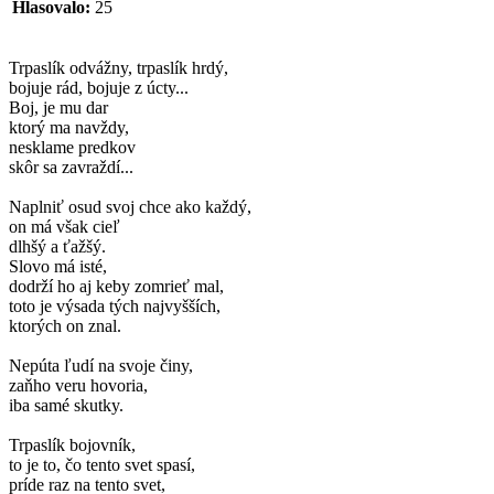
Hlasovalo:
25
Trpaslík odvážny, trpaslík hrdý,
bojuje rád, bojuje z úcty...
Boj, je mu dar
ktorý ma navždy,
nesklame predkov
skôr sa zavraždí...
Naplniť osud svoj chce ako každý,
on má však cieľ
dlhšý a ťažšý.
Slovo má isté,
dodrží ho aj keby zomrieť mal,
toto je výsada tých najvyšších,
ktorých on znal.
Nepúta ľudí na svoje činy,
zaňho veru hovoria,
iba samé skutky.
Trpaslík bojovník,
to je to, čo tento svet spasí,
príde raz na tento svet,