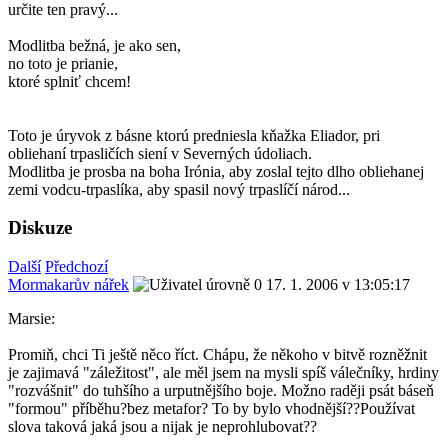
určite ten pravý...
Modlitba bežná, je ako sen,
no toto je prianie,
ktoré splniť chcem!
Toto je úryvok z básne ktorú predniesla kňažka Eliador, pri
obliehaní trpasličích siení v Severných údoliach.
Modlitba je prosba na boha Irónia, aby zoslal tejto dlho obliehanej
zemi vodcu-trpaslíka, aby spasil nový trpaslíčí národ...
Diskuze
Další
Předchozí
Mormakarův nářek
17. 1. 2006 v 13:05:17
Marsie:
Promiň, chci Ti ještě něco říct. Chápu, že někoho v bitvě rozněžnit
je zajimavá "záležitost", ale měl jsem na mysli spíš válečníky, hrdiny
"rozvášnit" do tuhšího a urputnějšího boje. Možno raději psát báseň
"formou" příběhu?bez metafor? To by bylo vhodnější??Používat
slova taková jaká jsou a nijak je neprohlubovat??