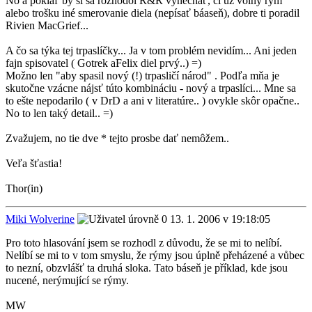
No a pokiaľ by si sa rozhodol R&R vynechať, či už volný rým
alebo trošku iné smerovanie diela (nepísať báaseň), dobre ti poradil
Rivien MacGrief...
A čo sa týka tej trpaslíčky... Ja v tom problém nevidím... Ani jeden
fajn spisovatel ( Gotrek aFelix diel prvý..) =)
Možno len "aby spasil nový (!) trpasličí národ" . Podľa mňa je
skutočne vzácne nájsť túto kombináciu - nový a trpaslíci... Mne sa
to ešte nepodarilo ( v DrD a ani v literatúre.. ) ovykle skôr opačne..
No to len taký detail.. =)
Zvažujem, no tie dve * tejto prosbe dať nemôžem..
Veľa šťastia!
Thor(in)
Miki Wolverine
13. 1. 2006 v 19:18:05
Pro toto hlasování jsem se rozhodl z důvodu, že se mi to nelíbí.
Nelíbí se mi to v tom smyslu, že rýmy jsou úplně přeházené a vůbec
to nezní, obzvlášť ta druhá sloka. Tato báseň je příklad, kde jsou
nucené, nerýmující se rýmy.
MW