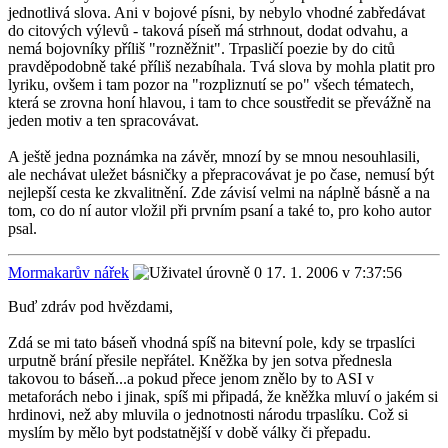
jednotlivá slova. Ani v bojové písni, by nebylo vhodné zabředávat
do citových výlevů - taková píseň má strhnout, dodat odvahu, a
nemá bojovníky příliš "rozněžnit". Trpasličí poezie by do citů
pravděpodobně také příliš nezabíhala. Tvá slova by mohla platit pro
lyriku, ovšem i tam pozor na "rozpliznutí se po" všech tématech,
která se zrovna honí hlavou, i tam to chce soustředit se převážně na
jeden motiv a ten spracovávat.
A ještě jedna poznámka na závěr, mnozí by se mnou nesouhlasili,
ale nechávat uležet básničky a přepracovávat je po čase, nemusí být
nejlepší cesta ke zkvalitnění. Zde závisí velmi na náplně básně a na
tom, co do ní autor vložil při prvním psaní a také to, pro koho autor
psal.
Mormakarův nářek
17. 1. 2006 v 7:37:56
Buď zdráv pod hvězdami,
Zdá se mi tato báseň vhodná spíš na bitevní pole, kdy se trpaslíci
urputně brání přesile nepřátel. Kněžka by jen sotva přednesla
takovou to báseň...a pokud přece jenom znělo by to ASI v
metaforách nebo i jinak, spíš mi připadá, že kněžka mluví o jakém si
hrdinovi, než aby mluvila o jednotnosti národu trpaslíku. Což si
myslím by mělo byt podstatnější v době války či přepadu.