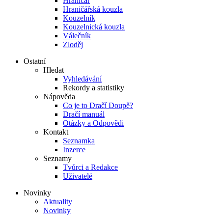
Hraničář
Hraničářská kouzla
Kouzelník
Kouzelnická kouzla
Válečník
Zloděj
Ostatní
Hledat
Vyhledávání
Rekordy a statistiky
Nápověda
Co je to Dračí Doupě?
Dračí manuál
Otázky a Odpovědi
Kontakt
Seznamka
Inzerce
Seznamy
Tvůrci a Redakce
Uživatelé
Novinky
Aktuality
Novinky