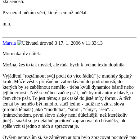
zkušeností.
P.s: nerad měním věci, které jsem už udělal...
m.n.
Marsia
17. 1. 2006 v 11:33:13
Mormakarův nářek:
Možná, žes to tak myslel, ale ráda bych k tvému textu doplnila:
Vyjádření "roztáhnout svůj pocit do více řádků" je mnohdy špatný
krok. Může vést k přílišnému zabředávání do podrobností, do
kterých by se zaběhnout nemělo - třeba kvůli dynamice básně nebo
její údernosti. Než se vůbec začne psát, měl by mít autor v hlavě, o
čem chce psát. To jest téma; a pak také do jisté míry formu. A těch
témat by nemělo být mnoho, stačí jedno - tudíž ne vzít si slova
(drobná témata) jako "modlitba", "smrt", "činy", "sen"...
(mimochodem, první slovo sloky není důležitější, než kterékoliv
jiné) a snažit se je detailně pocitově zapracovat do básničky, ale
spíše vzít si jedno z nich a spracovat je.
Ovšem nemyslím si, že záměrem autora bylo zpracovat pocitově tato