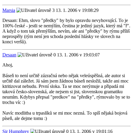
Marsia
13. 1. 2006 v 19:08:29
Desaan: Ehm, slovo "předky" by bylo opravdu nevyhovující. To je
100% české - jestli se nemýlím, čestina je jediný jazyk, který má "ř".
A když o tom tak přemýšlím, nevím, ale ani "předky" by rýmu příliš
neprospěly (rým není jen schoda poslední hlásky ve slovech na
konci veršů).
Desaan
13. 1. 2006 v 19:03:07
Ahoj,
Báseň to není určitě zázračná nebo nějak veleúspěšná, ale autor si
určitě dal záležet. Já sám jsem žádnou báseň nesložil, takže ani moc
ktritizovat nebudu. První sloka. Ta se moc nerýmuje a připadá mi
taková česko-slovenská, ale nejsem si jist, slovenskou gramatiku
neumím. Kdybys přepsal "predkov" na "předky", rýmovalo by se to
trochu víc :)
Navíc modlitba u trpaslíků se mi moc nezná. To spíš nějaká bojová
píseň, ale dejme tomu :)
Sir Humphrey
13. 1. 2006 v 19:01:16