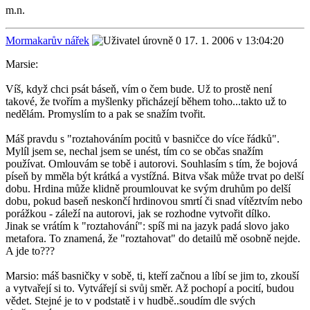
m.n.
Mormakarův nářek
17. 1. 2006 v 13:04:20
Marsie:
Víš, když chci psát báseň, vím o čem bude. Už to prostě není
takové, že tvořím a myšlenky přicházejí během toho...takto už to
nedělám. Promyslím to a pak se snažím tvořit.
Máš pravdu s "roztahováním pocitů v basničce do více řádků".
Mylíl jsem se, nechal jsem se unést, tím co se občas snažím
používat. Omlouvám se tobě i autorovi. Souhlasím s tím, že bojová
píseň by mměla být krátká a vystížná. Bitva však může trvat po delší
dobu. Hrdina může klidně proumlouvat ke svým druhům po delší
dobu, pokud baseň neskončí hrdinovou smrtí či snad vítěztvím nebo
porážkou - záleží na autorovi, jak se rozhodne vytvořit dílko.
Jinak se vrátím k "roztahování": spíš mi na jazyk padá slovo jako
metafora. To znamená, že "roztahovat" do detailů mě osobně nejde.
A jde to???
Marsio: máš basničky v sobě, ti, kteří začnou a líbí se jim to, zkouší
a vytvařejí si to. Vytvářejí si svůj směr. Až pochopí a pocití, budou
vědet. Stejné je to v podstatě i v hudbě..soudím dle svých