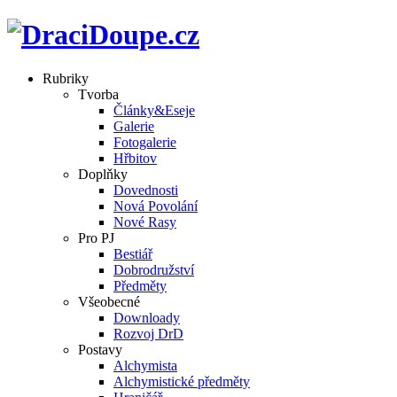
Rubriky
Tvorba
Články&Eseje
Galerie
Fotogalerie
Hřbitov
Doplňky
Dovednosti
Nová Povolání
Nové Rasy
Pro PJ
Bestiář
Dobrodružství
Předměty
Všeobecné
Downloady
Rozvoj DrD
Postavy
Alchymista
Alchymistické předměty