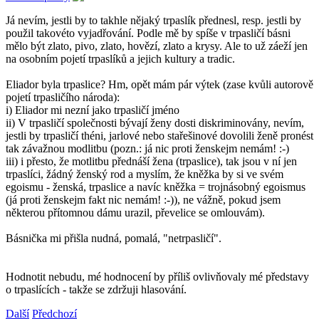
Já nevím, jestli by to takhle nějaký trpaslík přednesl, resp. jestli by
použil takovéto vyjadřování. Podle mě by spíše v trpasličí básni
mělo být zlato, pivo, zlato, hovězí, zlato a krysy. Ale to už záeží jen
na osobním pojetí trpaslíků a jejich kultury a tradic.
Eliador byla trpaslice? Hm, opět mám pár výtek (zase kvůli autorově
pojetí trpasličího národa):
i) Eliador mi nezní jako trpasličí jméno
ii) V trpasličí společnosti bývají ženy dosti diskriminovány, nevím,
jestli by trpasličí théni, jarlové nebo stařešinové dovolili ženě pronést
tak závažnou modlitbu (pozn.: já nic proti ženskejm nemám! :-)
iii) i přesto, že motlitbu přednáší žena (trpaslice), tak jsou v ní jen
trpaslíci, žádný ženský rod a myslím, že kněžka by si ve svém
egoismu - ženská, trpaslice a navíc kněžka = trojnásobný egoismus
(já proti ženskejm fakt nic nemám! :-)), ne vážně, pokud jsem
některou přítomnou dámu urazil, převelice se omlouvám).
Básnička mi přišla nudná, pomalá, "netrpasličí".
Hodnotit nebudu, mé hodnocení by příliš ovlivňovaly mé představy
o trpaslících - takže se zdržuji hlasování.
Další
Předchozí