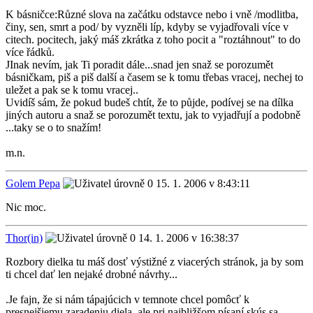
K básničce:Různé slova na začátku odstavce nebo i vně /modlitba,
činy, sen, smrt a pod/ by vyzněli líp, kdyby se vyjadřovali více v
citech. pocitech, jaký máš zkrátka z toho pocit a "roztáhnout" to do
více řádků.
JInak nevím, jak Ti poradit dále...snad jen snaž se porozumět
básničkam, piš a piš další a časem se k tomu třebas vracej, nechej to
uležet a pak se k tomu vracej..
Uvidíš sám, že pokud budeš chtít, že to půjde, podívej se na dílka
jiných autoru a snaž se porozumět textu, jak to vyjadřují a podobně
...taky se o to snažím!
m.n.
Golem Pepa
15. 1. 2006 v 8:43:11
Nic moc.
Thor(in)
14. 1. 2006 v 16:38:37
Rozbory dielka tu máš dosť výstižné z viacerých stránok, ja by som
ti chcel dať len nejaké drobné návrhy...
.Je fajn, že si nám tápajúcich v temnote chcel pomôcť k
presnejšiemu zaradeniu diela, ale pri najbližšom písaní skús sa