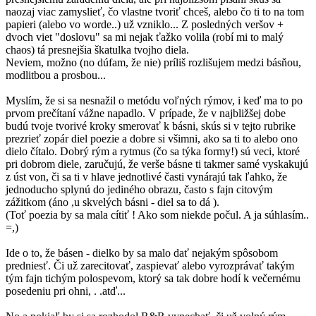
naozaj viac zamyslieť, čo vlastne tvoriť chceš, alebo čo ti to na tom
papieri (alebo vo worde..) už vzniklo... Z posledných veršov +
dvoch viet "doslovu" sa mi nejak ťažko volila (robí mi to malý
chaos) tá presnejšia škatulka tvojho diela.
Neviem, možno (no dúfam, že nie) príliš rozlišujem medzi básňou,
modlitbou a prosbou...
Myslím, že si sa nesnažil o metódu voľných rýmov, i keď ma to po
prvom prečítaní vážne napadlo. V prípade, že v najbližšej dobe
budú tvoje tvorivé kroky smerovať k básni, skús si v tejto rubrike
prezrieť zopár diel poezie a dobre si všimni, ako sa ti to alebo ono
dielo čítalo. Dobrý rým a rytmus (čo sa týka formy!) sú veci, ktoré
pri dobrom diele, zaručujú, že verše básne ti takmer samé vyskakujú
z úst von, či sa ti v hlave jednotlivé časti vynárajú tak ľahko, že
jednoducho splynú do jediného obrazu, často s fajn citovým
zážitkom (áno ,u skvelých básni - diel sa to dá ).
(Toť poezia by sa mala cítiť ! Ako som niekde počul. A ja súhlasím..
=,)
Ide o to, že básen - dielko by sa malo dať nejakým spôsobom
predniesť. Či už zarecitovať, zaspievať alebo vyrozprávať takým
tým fajn tichým polospevom, ktorý sa tak dobre hodí k večernému
posedeniu pri ohni, . .atď...