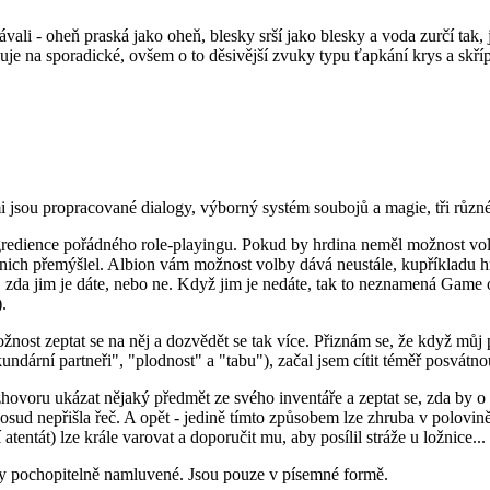
li - oheň praská jako oheň, blesky srší jako blesky a voda zurčí tak, 
uje na sporadické, ovšem o to děsivější zvuky typu ťapkání krys a skříp
ími jsou propracované dialogy, výborný systém soubojů a magie, tři růz
gredience pořádného role-playingu. Pokud by hrdina neměl možnost vol
y o nich přemýšlel. Albion vám možnost volby dává neustále, kupříkladu 
at, zda jim je dáte, nebo ne. Když jim je nedáte, tak to neznamená Gam
.
nost zeptat se na něj a dozvědět se tak více. Přiznám se, že když můj
ární partneři", "plodnost" a "tabu"), začal jsem cítit téměř posvátnou
ovoru ukázat nějaký předmět ze svého inventáře a zeptat se, zda by o
sud nepřišla řeč. A opět - jedině tímto způsobem lze zhruba v polovině 
atentát) lze krále varovat a doporučit mu, aby posílil stráže u ložnice...
ogy pochopitelně namluvené. Jsou pouze v písemné formě.