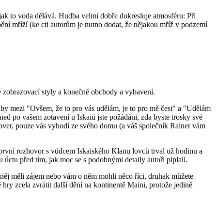
jak to voda dělává. Hudba velmi dobře dokresluje atmosféru: Při
ění mříží (ke cti autorům je nutno dodat, že nějakou mříž v podzemí
né zobrazovací styly a konečně obchody a vybavení.
by mezi "Ovšem, že to pro vás udělám, je to pro mě čest" a "Udělám
hned po vašem zotavení u Iskaiů jste požádáni, zda byste trosky své
e over, pouze vás vyhodí ze svého domu (a váš společník Rainer vám
 první rozhovor s vůdcem Iskaiského Klanu lovců trval už hodinu a
 úctu před tím, jak moc se s podobnými detaily autoři piplali.
 něj měli zájem nebo vám o něm mohli něco říci, druhak můžete
hry zcela zvrátit další dění na kontinentě Maini, protože jedině