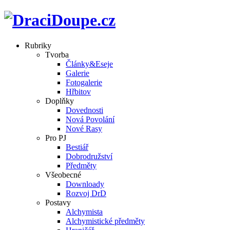
Rubriky
Tvorba
Články&Eseje
Galerie
Fotogalerie
Hřbitov
Doplňky
Dovednosti
Nová Povolání
Nové Rasy
Pro PJ
Bestiář
Dobrodružství
Předměty
Všeobecné
Downloady
Rozvoj DrD
Postavy
Alchymista
Alchymistické předměty