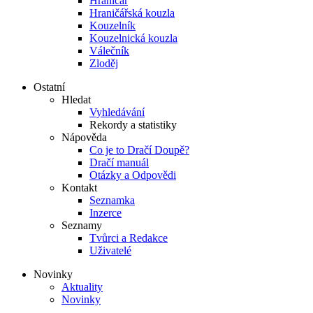
Hraničář
Hraničářská kouzla
Kouzelník
Kouzelnická kouzla
Válečník
Zloděj
Ostatní
Hledat
Vyhledávání
Rekordy a statistiky
Nápověda
Co je to Dračí Doupě?
Dračí manuál
Otázky a Odpovědi
Kontakt
Seznamka
Inzerce
Seznamy
Tvůrci a Redakce
Uživatelé
Novinky
Aktuality
Novinky