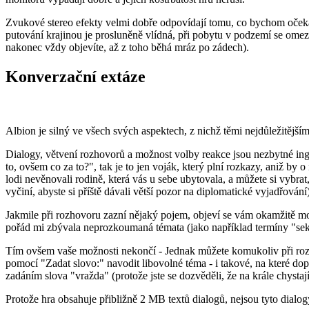
Zvukové stereo efekty velmi dobře odpovídají tomu, co bychom očekáva
putování krajinou je prosluněně vlídná, při pobytu v podzemí se omez
nakonec vždy objevíte, až z toho běhá mráz po zádech).
Konverzační extáze
Albion je silný ve všech svých aspektech, z nichž těmi nejdůležitějš
Dialogy, větvení rozhovorů a možnost volby reakce jsou nezbytné in
to, ovšem co za to?", tak je to jen voják, který plní rozkazy, aniž b
lodi nevěnovali rodině, která vás u sebe ubytovala, a můžete si vybr
vyčiní, abyste si příště dávali větší pozor na diplomatické vyjadřování)
Jakmile při rozhovoru zazní nějaký pojem, objeví se vám okamžitě mož
pořád mi zbývala neprozkoumaná témata (jako například termíny "sekund
Tím ovšem vaše možnosti nekončí - Jednak můžete komukoliv při rozh
pomocí "Zadat slovo:" navodit libovolné téma - i takové, na které dopo
zadáním slova "vražda" (protože jste se dozvěděli, že na krále chystají 
Protože hra obsahuje přibližně 2 MB textů dialogů, nejsou tyto dial