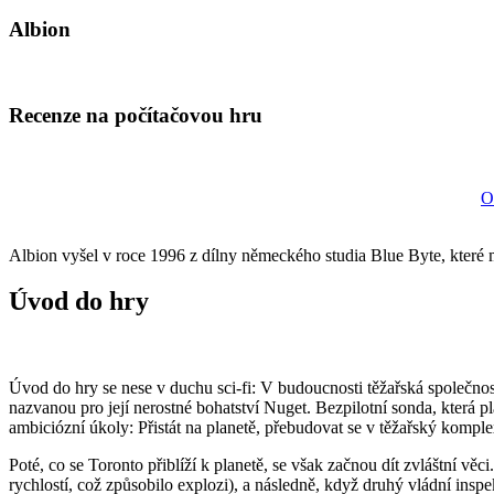
Albion
Recenze na počítačovou hru
O
Albion vyšel v roce 1996 z dílny německého studia Blue Byte, kter
Úvod do hry
Úvod do hry se nese v duchu sci-fi: V budoucnosti těžařská společnos
nazvanou pro její nerostné bohatství Nuget. Bezpilotní sonda, která pl
ambiciózní úkoly: Přistát na planetě, přebudovat se v těžařský kompl
Poté, co se Toronto přiblíží k planetě, se však začnou dít zvláštní v
rychlostí, což způsobilo explozi), a následně, když druhý vládní ins