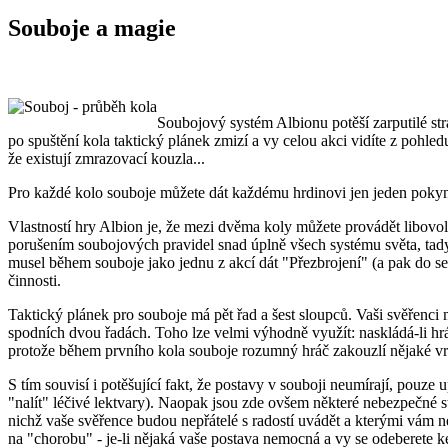
Souboje a magie
Soubojový systém Albionu potěší zarputilé str
po spuštění kola taktický plánek zmizí a vy celou akci vidíte z pohle
že existují zmrazovací kouzla...
Pro každé kolo souboje můžete dát každému hrdinovi jen jeden pokyn. 
Vlastností hry Albion je, že mezi dvěma koly můžete provádět libovo
porušením soubojových pravidel snad úplně všech systému světa, tady
musel během souboje jako jednu z akcí dát "Přezbrojení" (a pak do se
činnosti.
Taktický plánek pro souboje má pět řad a šest sloupců. Vaši svěřenc
spodních dvou řadách. Toho lze velmi výhodně využít: naskládá-li hr
protože během prvního kola souboje rozumný hráč zakouzlí nějaké vr
S tím souvisí i potěšující fakt, že postavy v souboji neumírají, pouz
"nalít" léčivé lektvary). Naopak jsou zde ovšem některé nebezpečné sta
nichž vaše svěřence budou nepřátelé s radostí uvádět a kterými vám ne
na "chorobu" - je-li nějaká vaše postava nemocná a vy se odeberete k