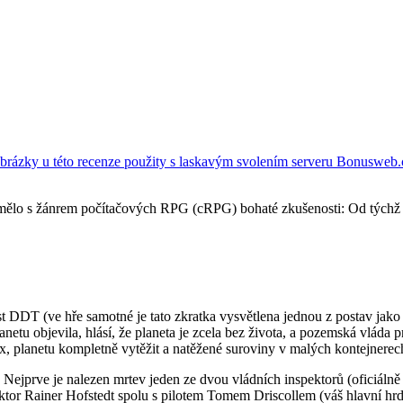
brázky u této recenze použity s laskavým svolením serveru Bonusweb.
é mělo s žánrem počítačových RPG (cRPG) bohaté zkušenosti: Od týchž
t DDT (ve hře samotné je tato zkratka vysvětlena jednou z postav jako
anetu objevila, hlásí, že planeta je zcela bez života, a pozemská vláda 
ex, planetu kompletně vytěžit a natěžené suroviny v malých kontejnere
ěci. Nejprve je nalezen mrtev jeden ze dvou vládních inspektorů (oficiál
pektor Rainer Hofstedt spolu s pilotem Tomem Driscollem (váš hlavní hrd