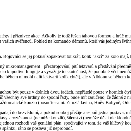
atégy i příznivce akce. Ačkoliv je totiž řešen tahovou formou a hráč mu
du vašich svěřenců. Pohled na komando démonů, kteří vás jediným švihnut
Bojovníci se jej pokusí zopakovat tolikrát, kolik "akcí" za kolo mají, 
lný mikromanagement - přezbrojování, pití lektvarů a předávání předm
 to kupodivu funguje a vyvažuje to skutečnost, že podobné věci nemůže
be během ní mohl nalít lektvarů kolik chtěl), ale v Albionu se během k
i mohou být pouze v dolních dvou řadách, nepřátelé pouze v horních čty
áč všechny své hrdiny do spodní řady, bude mít zaručeno, že žádná z n
aždomatické kouzlo (posuďte sami: Zmrzlá lavina, Hněv Bohyně, Odchod
e upadají do bezvědomí, a pokud souboj přežije alespoň jedna postava, 
vy - roztěkanost (nemůže kouzlit), šílenství (nemůže dělat nic kloudného
jednou rozhodí váš geniální plán, spočívající v tom, že váš klíčový kou
e spánku, ráno se postava již neprobudí.