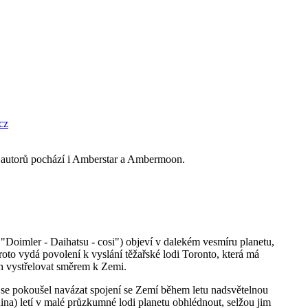
cz
 autorů pochází i Amberstar a Ambermoon.
 "Doimler - Daihatsu - cosi") objeví v dalekém vesmíru planetu,
proto vydá povolení k vyslání těžařské lodi Toronto, která má
ch vystřelovat směrem k Zemi.
ně se pokoušel navázat spojení se Zemí během letu nadsvětelnou
ina) letí v malé průzkumné lodi planetu obhlédnout, selžou jim