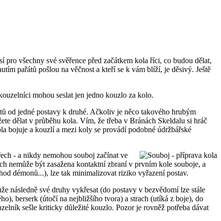
sí pro všechny své svěřence před začátkem kola říci, co budou dělat,
ím pařátů pošlou na věčnost a kteří se k vám blíží, je děsivý. Ještě
kouzelníci mohou seslat jen jedno kouzlo za kolo.
ětů od jedné postavy k druhé. Ačkoliv je něco takového hrubým
te dělat v průběhu kola. Vím, že třeba v Bránách Skeldalu si hráč
ola bojuje a kouzlí a mezi koly se provádí podobné údržbářské
řech - a nikdy nemohou souboj začínat ve
ich nemůže být zasažena kontaktní zbraní v prvním kole souboje, a
 démonů...), lze tak minimalizovat riziko vyřazení postav.
může následně své druhy vykřesat (do postavy v bezvědomí lze stále
), berserk (útočí na nejbližšího tvora) a strach (utíká z boje), do
zelník sešle kriticky důležité kouzlo. Pozor je rovněž potřeba dávat