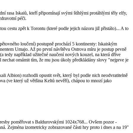
í rasa Iskaiů, kteří připomínají svými štíhlými protáhlými těly elfy,
dravotní péči.
u cestu zpět k Torontu (které podle jejich názoru již přistálo)... A to
opětovného loučení) postupně prochází 5 kontinenty: Iskaiským
tinentem Umajo. Až po první návštěvu Ostrova míru je postup pevně
a tedy například užitečné naučení nových kouzel, na která dříve
ěl nechat omámit tím, že mu jsou úkoly předkládány slovy "nejprve je
ali Albion) rozhodli opustit svět, který byl podle nich neodvratitelně
va (ve který už většina Keltů nevěří), chápou to mnozí jako
i kresby poměřovat s Baldurovskými 1024x768... Ovšem pozor -
ná. Zejména izometricky zobrazované části hry proto i dnes a na 19"