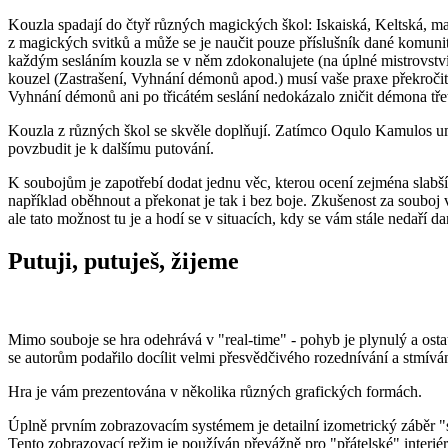
Kouzla spadají do čtyř různých magických škol: Iskaiská, Keltská, 
z magických svitků a může se je naučit pouze příslušník dané komuni
každým sesláním kouzla se v něm zdokonalujete (na úplné mistrovství j
kouzel (Zastrašení, Vyhnání démonů apod.) musí vaše praxe překročit m
Vyhnání démonů ani po třicátém seslání nedokázalo zničit démona třetíh
Kouzla z různých škol se skvěle doplňují. Zatímco Oqulo Kamulos um
povzbudit je k dalšímu putování.
K soubojům je zapotřebí dodat jednu věc, kterou ocení zejména slabší
například oběhnout a překonat je tak i bez boje. Zkušenost za soubo
ale tato možnost tu je a hodí se v situacích, kdy se vám stále nedaří
Putuji, putuješ, žijeme
Mimo souboje se hra odehrává v "real-time" - pohyb je plynulý a osta
se autorům podařilo docílit velmi přesvědčivého rozednívání a stmívá
Hra je vám prezentována v několika různých grafických formách.
Úplně prvním zobrazovacím systémem je detailní izometrický záběr "se
Tento zobrazovací režim je používán převážně pro "přátelské" interiér