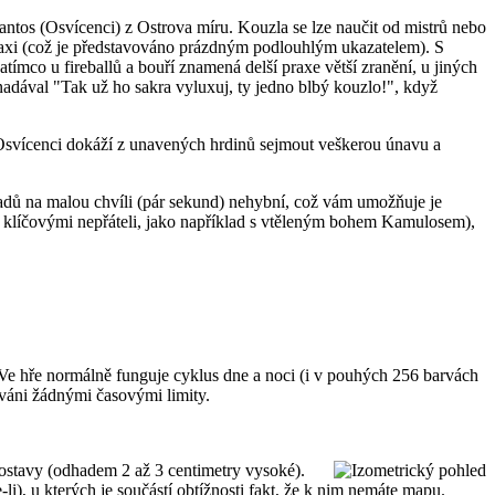
tos (Osvícenci) z Ostrova míru. Kouzla se lze naučit od mistrů nebo
praxi (což je představováno prázdným podlouhlým ukazatelem). S
tímco u fireballů a bouří znamená delší praxe větší zranění, u jiných
 nadával "Tak už ho sakra vyluxuj, ty jedno blbý kouzlo!", když
 Osvícenci dokáží z unavených hrdinů sejmout veškerou únavu a
ípadů na malou chvíli (pár sekund) nehybní, což vám umožňuje je
s klíčovými nepřáteli, jako například s vtěleným bohem Kamulosem),
. Ve hře normálně funguje cyklus dne a noci (i v pouhých 256 barvách
ováni žádnými časovými limity.
postavy (odhadem 2 až 3 centimetry vysoké).
i), u kterých je součástí obtížnosti fakt, že k nim nemáte mapu.