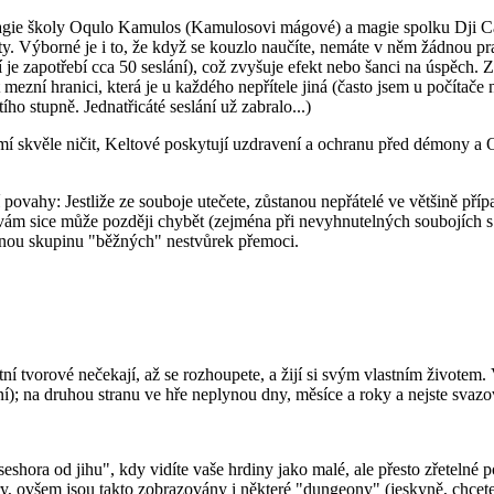
magie školy Oqulo Kamulos (Kamulosovi mágové) a magie spolku Dji Can
ty. Výborné je i to, že když se kouzlo naučíte, nemáte v něm žádnou 
e zapotřebí cca 50 seslání), což zvyšuje efekt nebo šanci na úspěch. Za
ezní hranici, která je u každého nepřítele jiná (často jsem u počítače
o stupně. Jednatřicáté seslání už zabralo...)
í skvěle ničit, Keltové poskytují uzdravení a ochranu před démony a
 povahy: Jestliže ze souboje utečete, zůstanou nepřátelé ve většině př
j vám sice může později chybět (zejména při nevyhnutelných soubojích 
 danou skupinu "běžných" nestvůrek přemoci.
tní tvorové nečekají, až se rozhoupete, a žijí si svým vlastním životem
ní); na druhou stranu ve hře neplynou dny, měsíce a roky a nejste svaz
shora od jihu", kdy vidíte vaše hrdiny jako malé, ale přesto zřetelné 
y, ovšem jsou takto zobrazovány i některé "dungeony" (jeskyně, chcete-l