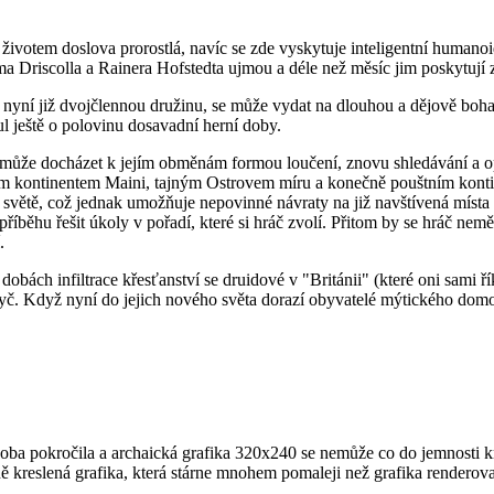
 životem doslova prorostlá, navíc se zde vyskytuje inteligentní humanoidn
 Driscolla a Rainera Hofstedta ujmou a déle než měsíc jim poskytují z
í nyní již dvojčlennou družinu, se může vydat na dlouhou a dějově bohato
l ještě o polovinu dosavadní herní doby.
 a může docházet k jejím obměnám formou loučení, znovu shledávání a 
ským kontinentem Maini, tajným Ostrovem míru a konečně pouštním kon
větě, což jednak umožňuje nepovinné návraty na již navštívená místa (
íběhu řešit úkoly v pořadí, které si hráč zvolí. Přitom by se hráč nem
.
obách infiltrace křesťanství se druidové v "Británii" (které oni sami řík
ryč. Když nyní do jejich nového světa dorazí obyvatelé mýtického domo
 doba pokročila a archaická grafika 320x240 se nemůže co do jemnost
kreslená grafika, která stárne mnohem pomaleji než grafika renderova