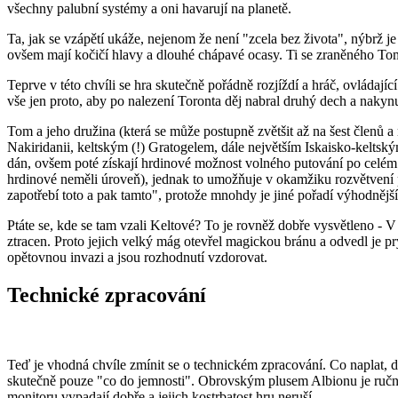
všechny palubní systémy a oni havarují na planetě.
Ta, jak se vzápětí ukáže, nejenom že není "zcela bez života", nýbrž je
ovšem mají kočičí hlavy a dlouhé chápavé ocasy. Ti se zraněného Toma
Teprve v této chvíli se hra skutečně pořádně rozjíždí a hráč, ovládajíc
vše jen proto, aby po nalezení Toronta děj nabral druhý dech a nakynu
Tom a jeho družina (která se může postupně zvětšit až na šest členů
Nakiridanii, keltským (!) Gratogelem, dále největším Iskaisko-kelt
dán, ovšem poté získají hrdinové možnost volného putování po celém s
hrdinové neměli úroveň), jednak to umožňuje v okamžiku rozvětvení př
zapotřebí toto a pak tamto", protože mnohdy je jiné pořadí výhodnější
Ptáte se, kde se tam vzali Keltové? To je rovněž dobře vysvětleno - V d
ztracen. Proto jejich velký mág otevřel magickou bránu a odvedl je p
opětovnou invazi a jsou rozhodnutí vzdorovat.
Technické zpracování
Teď je vhodná chvíle zmínit se o technickém zpracování. Co naplat,
skutečně pouze "co do jemnosti". Obrovským plusem Albionu je ručně 
monitoru vypadají dobře a jejich kostrbatost hru neruší.