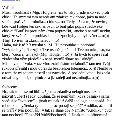
Volání:
Musím souhlasit s Mgr. Holgrem - mi to taky přijde jako věc proti
církvi. Ta smrt mi tam nesedí ani zdaleka tak dobře, jako ta naše...
stará... prašivá... prohnilá... církev... :o( Tedy, až na to, že nevím,
kde vzal Holger ten sex, já bych to bral jako popis středověké
církve: "Buď Jsi proti nám (=na popravišti), anebo s námi!" nevím,
který ze světců toto prohlásil, ale bezpochyby to byl světec... :o)))
Tfuj! To jsem si zkazil náladu... :o(
Haha, tak k té 2.3 musím s "M+H" nesouhlasit, podobné
"výšplechty" přisuzuji k Tvé osobě, jakémusi Tvému rukopisu, na
který "čučá aj ten sýc! (Mgr. Holger... :o)))" Já bych to spíše řešil
zkrácením věty předešlé - např. menší důraz na "silněji".
Mi ale vadí: "Volá, v ráz víno zrání ústům nelahodí." tam ten Tvůj
rukopis přesáhl i mou opravdu bezbřehou toleranci... :o))) Nemluvě
o tom, že mi to tam nesedí ani rytmicky. A poslední větou Jsi zcela
odvařila gradaci; o rytmice sa již raději ani nezmiňuji... :o)))
Světcem:
No, tak tohle se mi líbí! Už jen ta zdánlivá nelogičnost textu a
názvu! Super! (Tedy, doufám, že se nemýlím, když básnířka sama
sobě si je "světcem"... jinak mi pak již další analogie nenapadá. Jen
mi unikla myšlenka rýmu: "...proč po ráji se ptáš? Andílku, až smrti
se tváří v tvář podíváš." = tak sa stane co? Namísto "Andílku" bych
tam pochopil "Poznáš/Uvidíš/Pochopíš..." Jinak mi to připomíná