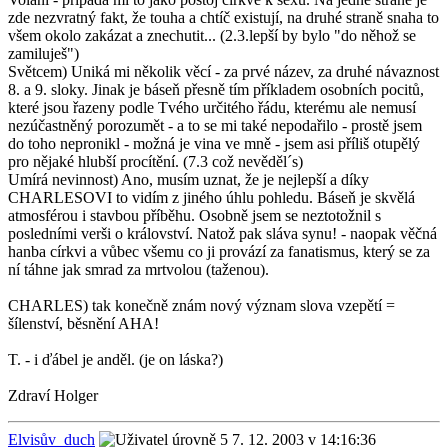
zde nezvratný fakt, že touha a chtíč existují, na druhé straně snaha to
všem okolo zakázat a znechutit... (2.3.lepší by bylo "do něhož se
zamiluješ")
Světcem) Uniká mi několik věcí - za prvé název, za druhé návaznost
8. a 9. sloky. Jinak je báseň přesně tím příkladem osobních pocitů,
které jsou řazeny podle Tvého určitého řádu, kterému ale nemusí
nezúčastněný porozumět - a to se mi také nepodařilo - prostě jsem
do toho nepronikl - možná je vina ve mně - jsem asi příliš otupělý
pro nějaké hlubší procítění. (7.3 což nevěděl´s)
Umírá nevinnost) Ano, musím uznat, že je nejlepší a díky
CHARLESOVI to vidím z jiného úhlu pohledu. Báseň je skvělá
atmosférou i stavbou příběhu. Osobně jsem se neztotožnil s
posledními verši o království. Natož pak sláva synu! - naopak věčná
hanba církvi a vůbec všemu co ji provází za fanatismus, který se za
ní táhne jak smrad za mrtvolou (taženou).
CHARLES) tak konečně znám nový význam slova vzepětí =
šílenství, běsnění AHA!
T. - i ďábel je anděl. (je on láska?)
Zdraví Holger
Elvisův_duch
7. 12. 2003 v 14:16:36