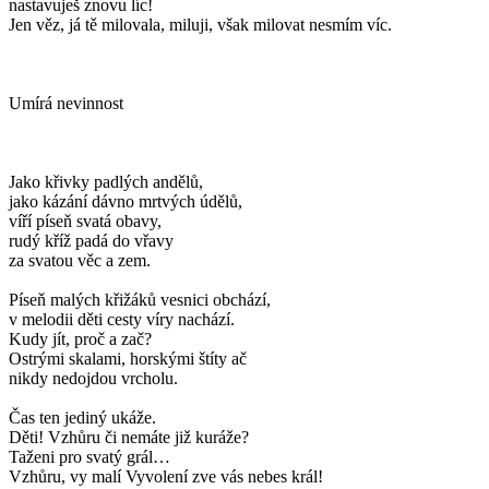
nastavuješ znovu líc!
Jen věz, já tě milovala, miluji, však milovat nesmím víc.
Umírá nevinnost
Jako křivky padlých andělů,
jako kázání dávno mrtvých údělů,
víří píseň svatá obavy,
rudý kříž padá do vřavy
za svatou věc a zem.
Píseň malých křižáků vesnici obchází,
v melodii děti cesty víry nachází.
Kudy jít, proč a zač?
Ostrými skalami, horskými štíty ač
nikdy nedojdou vrcholu.
Čas ten jediný ukáže.
Děti! Vzhůru či nemáte již kuráže?
Taženi pro svatý grál…
Vzhůru, vy malí Vyvolení zve vás nebes král!