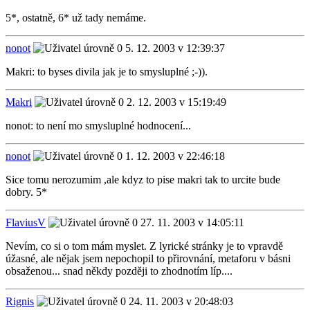
5*, ostatně, 6* už tady nemáme.
nonot
5. 12. 2003 v 12:39:37
Makri: to byses divila jak je to smysluplné ;-)).
Makri
2. 12. 2003 v 15:19:49
nonot: to není mo smysluplné hodnocení...
nonot
1. 12. 2003 v 22:46:18
Sice tomu nerozumim ,ale kdyz to pise makri tak to urcite bude
dobry. 5*
FlaviusV
27. 11. 2003 v 14:05:11
Nevím, co si o tom mám myslet. Z lyrické stránky je to vpravdě
úžasné, ale nějak jsem nepochopil to přirovnání, metaforu v básni
obsaženou... snad někdy později to zhodnotím líp....
Rignis
24. 11. 2003 v 20:48:03