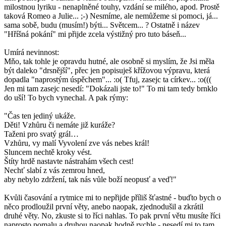
milostnou lyriku - nenaplněné touhy, vzdání se milého, apod. Prostě
taková Romeo a Julie... ;-) Nesmíme, ale nemůžeme si pomoci, já...
sama sobě, budu (musím!) býti... Světcem... ? Ostatně i název
"Hříšná pokání" mi přijde zcela výstižný pro tuto báseň...
Umírá nevinnost:
Mňo, tak tohle je opravdu hutné, ale osobně si myslím, že Jsi měla
být daleko "drsnější", přec jen popisuješ křížovou výpravu, která
dopadla "naprostým úspěchem"... :o( Tfuj, zasejc ta církev... :o(((
Jen mi tam zasejc nesedí: "Dokázali jste to!" To mi tam tedy brnklo
do uší! To bych vynechal. A pak rýmy:
"Čas ten jediný ukáže.
Děti! Vzhůru či nemáte již kuráže?
Taženi pro svatý grál…
Vzhůru, vy malí Vyvolení zve vás nebes král!
Sluncem nechtě kroky vést.
Štíty hrdě nastavte nástrahám všech cest!
Nechť slabí z vás zemrou hned,
aby nebylo zdržení, tak nás vůle boží neopusť a veď!"
Kvůli časování a rytmice mi to nepřijde příliš šťastné - buďto bych o
něco prodloužil první věty, anebo naopak, zjednodušil a zkrátil
druhé věty. No, zkuste si to říci nahlas. To pak první větu musíte říci
naprosto pomalu a druhou naopak hodně rychle - nesedí mi to tam...