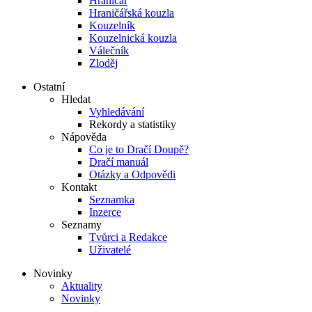
Hraničář
Hraničářská kouzla
Kouzelník
Kouzelnická kouzla
Válečník
Zloděj
Ostatní
Hledat
Vyhledávání
Rekordy a statistiky
Nápověda
Co je to Dračí Doupě?
Dračí manuál
Otázky a Odpovědi
Kontakt
Seznamka
Inzerce
Seznamy
Tvůrci a Redakce
Uživatelé
Novinky
Aktuality
Novinky