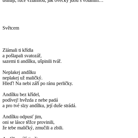
usínají, ruce vztáhnou, jak ovečky jdou s voláním…
Světcem
Zlámali ti křídla
a pošlapali svatozář,
sazemi ti andílku, ušpinili tvář.
Neplakej andílku
neplakej už maličký.
Hleď! Na nebi září po ránu perličky.
Andílku bez křídel,
podívej! hvězda z nebe padá
a pro tvé slzy andílku, její duše strádá.
Andílku odpusť jim,
oni se lásce těžce provinili,
že tebe maličký, zmučili a zbili.