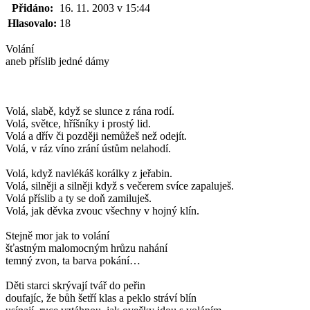
Přidáno:
16. 11. 2003 v 15:44
Hlasovalo:
18
Volání
aneb příslib jedné dámy
Volá, slabě, když se slunce z rána rodí.
Volá, světce, hříšníky i prostý lid.
Volá a dřív či později nemůžeš než odejít.
Volá, v ráz víno zrání ústům nelahodí.
Volá, když navlékáš korálky z jeřabin.
Volá, silněji a silněji když s večerem svíce zapaluješ.
Volá příslib a ty se doň zamiluješ.
Volá, jak děvka zvouc všechny v hojný klín.
Stejně mor jak to volání
šťastným malomocným hrůzu nahání
temný zvon, ta barva pokání…
Děti starci skrývají tvář do peřin
doufajíc, že bůh šetří klas a peklo stráví blín