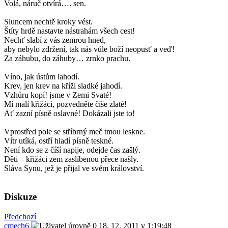
Volá, náruč otvírá…. sen.
Sluncem nechtě kroky vést.
Štíty hrdě nastavte nástrahám všech cest!
Nechť slabí z vás zemrou hned,
aby nebylo zdržení, tak nás vůle boží neopusť a veď!
Za záhubu, do záhuby… zrnko prachu.
Víno, jak ústům lahodí.
Krev, jen krev na kříži sladké jahodí.
Vzhůru kopí! jsme v Zemi Svaté!
Mí malí křižáci, pozvedněte číše zlaté!
Ať zazní písně oslavné! Dokázali jste to!
Vprostřed pole se stříbrný meč tmou leskne.
Vítr utíká, ostří hladí písně teskné.
Není kdo se z číší napije, odejde čas zašlý.
Děti – křižáci zem zaslíbenou přece našly.
Sláva Synu, jež je přijal ve svém království.
Diskuze
Předchozí
cmech6
18. 12. 2011 v 1:19:48