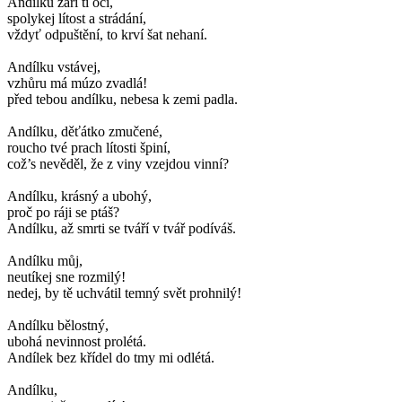
Andílku září ti oči,
spolykej lítost a strádání,
vždyť odpuštění, to krví šat nehaní.
Andílku vstávej,
vzhůru má múzo zvadlá!
před tebou andílku, nebesa k zemi padla.
Andílku, děťátko zmučené,
roucho tvé prach lítosti špiní,
což’s nevěděl, že z viny vzejdou vinní?
Andílku, krásný a ubohý,
proč po ráji se ptáš?
Andílku, až smrti se tváří v tvář podíváš.
Andílku můj,
neutíkej sne rozmilý!
nedej, by tě uchvátil temný svět prohnilý!
Andílku bělostný,
ubohá nevinnost prolétá.
Andílek bez křídel do tmy mi odlétá.
Andílku,