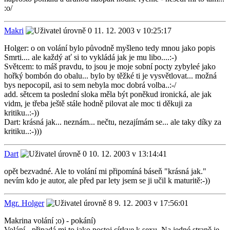
:o/
Makri
11. 12. 2003 v 10:25:17
Holger: o on volání bylo původně myšleno tedy mnou jako popis
Smrti.... ale každý ať si to vykládá jak je mu libo....:-)
Světcem: to máš pravdu, to jsou je moje sobní pocty zybyleé jako
hořký bombón do obalu... bylo by těžké ti je vysvětlovat... možná
bys nepocopil, asi to sem nebyla moc dobrá volba..:-/
add. sětcem ta poslední sloka měla být poněkud ironická, ale jak
vidm, je třeba ještě stále hodně pilovat ale moc ti děkuji za
kritiku..:-))
Dart: krásná jak... neznám... nečtu, nezajímám se... ale taky díky za
kritiku..:-)))
Dart
10. 12. 2003 v 13:14:41
opět bezvadné. Ale to volání mi připomíná báseň "krásná jak."
nevím kdo je autor, ale před par lety jsem se ji učil k maturitě:-))
Mgr. Holger
9. 12. 2003 v 17:56:01
Makrina volání ;o) - pokání)
Volání - připadá mi to jako postoj církve k sexu. Na jedné straně je