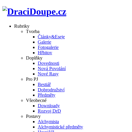
Rubriky
Tvorba
Články&Eseje
Galerie
Fotogalerie
Hřbitov
Doplňky
Dovednosti
Nová Povolání
Nové Rasy
Pro PJ
Bestiář
Dobrodružství
Předměty
Všeobecné
Downloady
Rozvoj DrD
Postavy
Alchymista
Alchymistické předměty