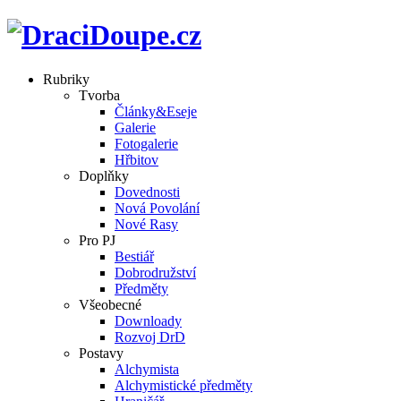
Rubriky
Tvorba
Články&Eseje
Galerie
Fotogalerie
Hřbitov
Doplňky
Dovednosti
Nová Povolání
Nové Rasy
Pro PJ
Bestiář
Dobrodružství
Předměty
Všeobecné
Downloady
Rozvoj DrD
Postavy
Alchymista
Alchymistické předměty