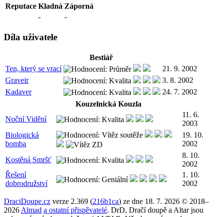
Reputace
Kladná
Záporná
-
-
Díla uživatele
Bestiář
Ten, který se vrací
21. 9. 2002
Graveir
3. 8. 2002
Kadaver
24. 7. 2002
Kouzelnická Kouzla
11. 6.
Noční Vidění
2003
Biologická
19. 10.
bomba
2002
8. 10.
Kostěná Smršť
2002
Řešení
1. 10.
dobrodružství
2002
DraciDoupe.cz
verze 2.369 (
216b1ca
) ze dne 18. 7. 2026 © 2018–
2026
Almad
a ostatní přispěvatelé
. DrD, Dračí doupě a Altar jsou