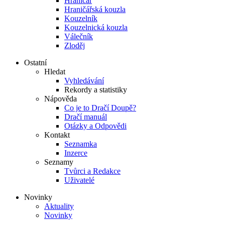
Hraničář
Hraničářská kouzla
Kouzelník
Kouzelnická kouzla
Válečník
Zloděj
Ostatní
Hledat
Vyhledávání
Rekordy a statistiky
Nápověda
Co je to Dračí Doupě?
Dračí manuál
Otázky a Odpovědi
Kontakt
Seznamka
Inzerce
Seznamy
Tvůrci a Redakce
Uživatelé
Novinky
Aktuality
Novinky