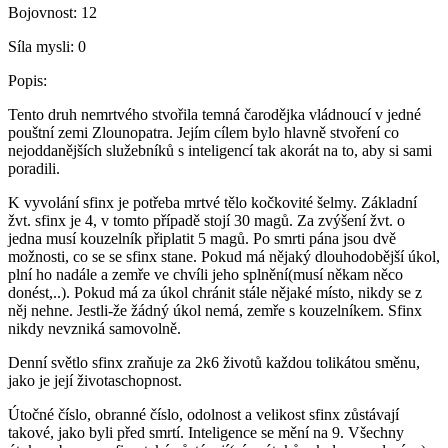
Bojovnost:
12
Síla mysli:
0
Popis:
Tento druh nemrtvého stvořila temná čarodějka vládnoucí v jedné
pouštní zemi Zlounopatra. Jejím cílem bylo hlavně stvoření co
nejoddanějších služebníků s inteligencí tak akorát na to, aby si sami
poradili.
K vyvolání sfinx je potřeba mrtvé tělo kočkovité šelmy. Základní
žvt. sfinx je 4, v tomto případě stojí 30 magů. Za zvýšení žvt. o
jedna musí kouzelník připlatit 5 magů. Po smrti pána jsou dvě
možnosti, co se se sfinx stane. Pokud má nějaký dlouhodobější úkol,
plní ho nadále a zemře ve chvíli jeho splnění(musí někam něco
donést,..). Pokud má za úkol chránit stále nějaké místo, nikdy se z
něj nehne. Jestli-že žádný úkol nemá, zemře s kouzelníkem. Sfinx
nikdy nevzniká samovolně.
Denní světlo sfinx zraňuje za 2k6 životů každou tolikátou směnu,
jako je její životaschopnost.
Útočné číslo, obranné číslo, odolnost a velikost sfinx zůstávají
takové, jako byli před smrtí. Inteligence se mění na 9. Všechny