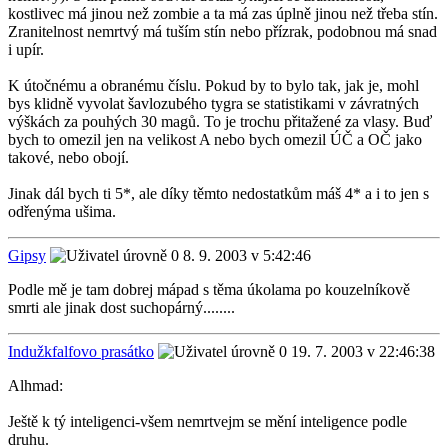
kostlivec má jinou než zombie a ta má zas úplně jinou než třeba stín.
Zranitelnost nemrtvý má tuším stín nebo přízrak, podobnou má snad
i upír.
K útočnému a obranému číslu. Pokud by to bylo tak, jak je, mohl
bys klidně vyvolat šavlozubého tygra se statistikami v závratných
výškách za pouhých 30 magů. To je trochu přitažené za vlasy. Buď
bych to omezil jen na velikost A nebo bych omezil ÚČ a OČ jako
takové, nebo obojí.
Jinak dál bych ti 5*, ale díky těmto nedostatkům máš 4* a i to jen s
odřenýma ušima.
Gipsy
8. 9. 2003 v 5:42:46
Podle mě je tam dobrej mápad s těma úkolama po kouzelníkově
smrti ale jinak dost suchopárný........
Indužkfalfovo prasátko
19. 7. 2003 v 22:46:38
Alhmad:
Ještě k tý inteligenci-všem nemrtvejm se mění inteligence podle
druhu.