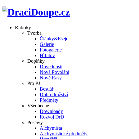
Rubriky
Tvorba
Články&Eseje
Galerie
Fotogalerie
Hřbitov
Doplňky
Dovednosti
Nová Povolání
Nové Rasy
Pro PJ
Bestiář
Dobrodružství
Předměty
Všeobecné
Downloady
Rozvoj DrD
Postavy
Alchymista
Alchymistické předměty