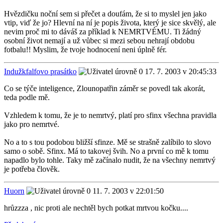
Hvězdičku noční sem si přečet a doufám, že si to myslel jen jako
vtip, viď že jo? Hlevní na ní je popis života, který je sice skvělý, ale
nevim proč mi to dáváš za příklad k NEMRTVÉMU. Ti žádný
osobní život nemají a už vůbec si mezi sebou nehrají obdobu
fotbalu!! Myslim, že tvoje hodnocení neni úplně fér.
Indužkfalfovo prasátko
17. 7. 2003 v 20:45:33
Co se týče inteligence, Zlounopatřin záměr se povedl tak akorát,
teda podle mě.
Vzhledem k tomu, že je to nemrtvý, platí pro sfinx všechna pravidla
jako pro nemrtvé.
No a to s tou podobou bližší sfinze. Mě se strašně zalíbilo to slovo
samo o sobě. Sfinx. Má to takovej švih. No a první co mě k tomu
napadlo bylo tohle. Taky mě začínalo nudit, že na všechny nemrtvý
je potřeba člověk.
Huorn
11. 7. 2003 v 22:01:50
hrůzzza , nic proti ale nechtěl bych potkat mrtvou kočku....