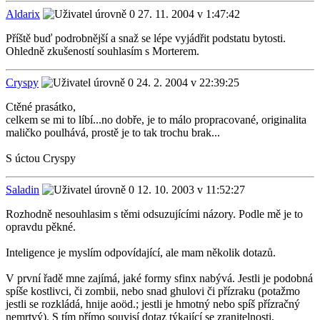
Aldarix
27. 11. 2004 v 1:47:42
Příště buď podrobnější a snaž se lépe vyjádřit podstatu bytosti.
Ohledně zkušeností souhlasím s Morterem.
Cryspy
24. 2. 2004 v 22:39:25
Ctěné prasátko,
celkem se mi to líbí...no dobře, je to málo propracované, originalita
maličko poulhává, prostě je to tak trochu brak...
S úctou Cryspy
Saladin
12. 10. 2003 v 11:52:27
Rozhodně nesouhlasim s těmi odsuzujícími názory. Podle mě je to
opravdu pěkné.
Inteligence je myslím odpovídající, ale mam několik dotazů.
V první řadě mne zajímá, jaké formy sfinx nabývá. Jestli je podobná
spíše kostlivci, či zombii, nebo snad ghulovi či přízraku (potažmo
jestli se rozkládá, hnije aoöd.; jestli je hmotný nebo spíš přízračný
nemrtvý). S tím přímo souvisí dotaz týkající se zranitelnosti,