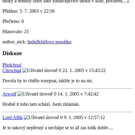
útoky a bonusy sfinx také zůstávají(více útoků v kole, povalení,...).
Přidáno:
5. 7. 2003 v 22:50
Přečteno:
0
Hlasovalo:
25
author_nick:
Indužkfalfovo prasátko
Diskuze
Předchozí
Chrochtal
22. 1. 2005 v 15:43:22
Docela by to chtělo rozepsat, takhle je to na nic.
Arwulf
14. 1. 2005 v 7:42:42
Hodně ti toho tam schází. Jsem zklamán.
Lord Alfik
9. 1. 2005 v 12:57:12
Je to takový nepřesný a nechápe se to až zas tolik dobře....