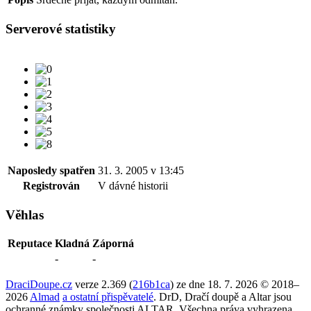
Serverové statistiky
Naposledy spatřen
31. 3. 2005 v 13:45
Registrován
V dávné historii
Věhlas
Reputace
Kladná
Záporná
-
-
DraciDoupe.cz
verze 2.369 (
216b1ca
) ze dne 18. 7. 2026 © 2018–
2026
Almad
a ostatní přispěvatelé
. DrD, Dračí doupě a Altar jsou
ochranné známky společnosti ALTAR. Všechna práva vyhrazena.