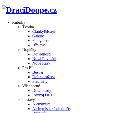
Rubriky
Tvorba
Články&Eseje
Galerie
Fotogalerie
Hřbitov
Doplňky
Dovednosti
Nová Povolání
Nové Rasy
Pro PJ
Bestiář
Dobrodružství
Předměty
Všeobecné
Downloady
Rozvoj DrD
Postavy
Alchymista
Alchymistické předměty