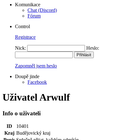
Komunikace
Chat (Discord)
Fórum
Control
Registrace
Nick:
Heslo:
Zapomněl jsem heslo
Doupě jinde
Facebook
Uživatel Arwulf
Info o uživateli
ID
10401
Kraj
Budějovický kraj
Popis
Srdečně přijat, každým odmítán.